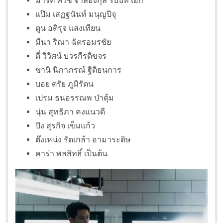
มาร์ค ศิวัช จำลองกุล รับบท เอก
แป๊ม เสฏฐนันท์ มนุญปิจุ
ตูน อติรุจ แสงเทียน
มีนา ริณา ฉัตรอมรชัย
ตี๋ วิวิศน์ บวรกีรติขจร
ซานิ นิภาภรณ์ ฐิติธนการ
บอย ตรัย ภูมิรัตน
เปรม ธนอรรณพ ป่าตุ้ม
นุ่น สุทธิภา คงแนวดี
ปิง สุรกิจ เข็มแก้ว
ต๊งเหน่ง รัดเกล้า อามาระดิษ
คาร่า พลสิทธิ์ เป็นต้น