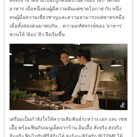
สิ่งที่เขาขาดหายไปจะถูกค้นพบในตัวของ ‘เอก’ เด็กส่ง
อาหาร เมื่อหนึ่งคนผู้มีความฝันแต่ขาดโอกาส กับ หนึ่ง
คนผู้มือความเชี่ยวชาญและความสามารถแต่ขาดรสมือ
เมื่อทั้งสองคนมาพบกัน ... ความมหัศจรรย์ของ ‘อาหาร’
ชวนให้ ‘ท้อง’ หิว จึงเริ่มขึ้น
เตรียมเป็นกำลังใจให้ความสัมพันธ์ระหว่าง เอก และ เชฟ
เอื้อ พร้อมฟินกับเมนูเด็ดจากร้าน อิ่มเอื้อ สั่งจริง ส่งจริง
อิ่มจริง ฟินไปกับซีรีส์กินได้ ส่งร้อนเสิร์ฟรัก BITEME ได้