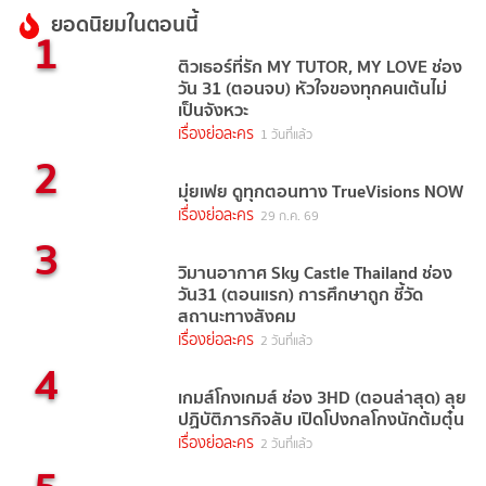
ยอดนิยมในตอนนี้
1
ติวเธอร์ที่รัก MY TUTOR, MY LOVE ช่อง
วัน 31 (ตอนจบ) หัวใจของทุกคนเต้นไม่
เป็นจังหวะ
เรื่องย่อละคร
1 วันที่แล้ว
2
มุ่ยเฟย ดูทุกตอนทาง TrueVisions NOW
เรื่องย่อละคร
29 ก.ค. 69
3
วิมานอากาศ Sky Castle Thailand ช่อง
วัน31 (ตอนแรก) การศึกษาถูก ชี้วัด
สถานะทางสังคม
เรื่องย่อละคร
2 วันที่แล้ว
4
เกมส์โกงเกมส์ ช่อง 3HD (ตอนล่าสุด) ลุย
ปฏิบัติภารกิจลับ เปิดโปงกลโกงนักต้มตุ๋น
เรื่องย่อละคร
2 วันที่แล้ว