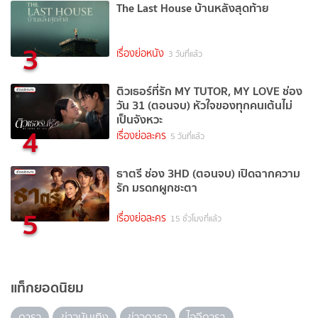
The Last House บ้านหลังสุดท้าย
3
เรื่องย่อหนัง
3 วันที่แล้ว
ติวเธอร์ที่รัก MY TUTOR, MY LOVE ช่อง
วัน 31 (ตอนจบ) หัวใจของทุกคนเต้นไม่
เป็นจังหวะ
4
เรื่องย่อละคร
5 วันที่แล้ว
ธาตรี ช่อง 3HD (ตอนจบ) เปิดฉากความ
รัก มรดกผูกชะตา
5
เรื่องย่อละคร
15 ชั่วโมงที่แล้ว
แท็กยอดนิยม
ดารา
ข่าวบันเทิง
ข่าวดารา
ไอจีดารา