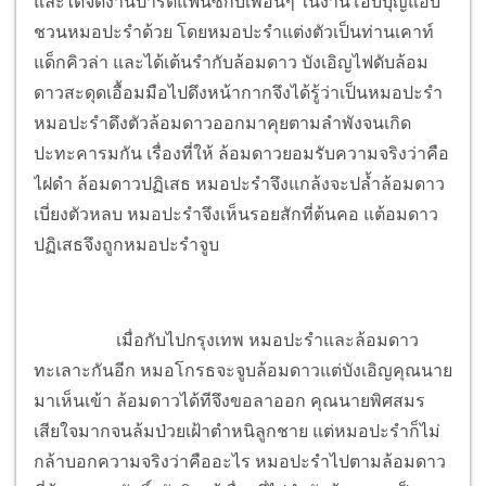
และได้จัดงานปาร์ตี้แฟนซีกับเพื่อนๆ ในงานโอบบุญแอบ
ชวนหมอปะรำด้วย โดยหมอปะรำแต่งตัวเป็นท่านเคาท์
แด็กคิวล่า และได้เต้นรำกับล้อมดาว บังเอิญไฟดับล้อม
ดาวสะดุดเอื้อมมือไปดึงหน้ากากจึงได้รู้ว่าเป็นหมอปะรำ
หมอปะรำดึงตัวล้อมดาวออกมาคุยตามลำพังจนเกิด
ปะทะคารมกัน เรื่องที่ให้ ล้อมดาวยอมรับความจริงว่าคือ
ไฝดำ ล้อมดาวปฏิเสธ หมอปะรำจึงแกล้งจะปล้ำล้อมดาว
เบี่ยงตัวหลบ หมอปะรำจึงเห็นรอยสักที่ต้นคอ แต้อมดาว
ปฏิเสธจึงถูกหมอปะรำจูบ
เมื่อกับไปกรุงเทพ หมอปะรำและล้อมดาว
ทะเลาะกันอีก หมอโกรธจะจูบล้อมดาวแต่บังเอิญคุณนาย
มาเห็นเข้า ล้อมดาวได้ทีจึงขอลาออก คุณนายพิศสมร
เสียใจมากจนล้มป่วยเฝ้าตำหนิลูกชาย แต่หมอปะรำก็ไม่
กล้าบอกความจริงว่าคืออะไร หมอปะรำไปตามล้อมดาว