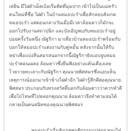
เหยิน มีไฝดำเม็ดเบ้อเริ่มติดที่มุมปาก เข้าไปเป็นแม่ครัว
คนใหม่ที่ชื่อ ไฝดำ ในบ้านหมอปะรำเพื่อลักลอบสังเกต
หมอปะรำ แต่ตอนกลางวันเมื่อมีเวลาล้อมดาวก็มักจะ
ออกไปรับงานสถาปนิก และบังเอิญพบกับหมอปะรำอยู่
บ่อยครั้งวันหนึ่ง ณัฐริกา มาเที่ยวบ้านหมอปะรำพร้อมกับ
บอกให้หมอปะรำแต่งงานกับคู่หมั้น หลังจากนั้นให้รีบ
หย่าเพื่อแบ่งสินสมรสนอกจากนี้ณัฐริกายังแอบจูบหมอ
ปะรำตอนเผลอ ล้อมดาวซึ่งยืนฟังอย่างแค้นเคืองเลย
โวยวายทะเลาะกับณัฐริกา คุณนายพิศสมรซึ่งแอบเห็น
เหตุการณ์ออกมาเข้าข้างไฝดำอีก ไฝดำรู้สึกดีต่อคุณนาย
พิศสมร ประกอบกับทรงสวัสดิ์บอกกับล้อมดาวว่าควรทำดี
เพื่อไถ่โทษที่ไปหลอกคุณนาย ล้อมดาวจึงทำตามจนได้
กลายเป็นคนสนิทของคุณนายพิศสมร
หมอปะรำเริ่มสังเกตพฤติกรรมแปลกๆ ของไฝ