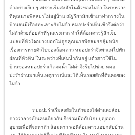
ดำอย่างเงียบๆ เพราะเริ่มสงสัยในตัวของไฝดำ ในระหว่าง
ที่คุณนายพิศสมรไม่อยู่บ้าน ณัฐริกามักเข้ามาทำกร่างใน
บ้านจนมีเรื่องทะเลาะกับไฝดำ หมอปะรำเห็นเข้าจึงต่อว่า
ไฝดำด้วยถ้อยคำที่รุนแรงมาก ทำให้ล้อมดาวรู้สึกเจ็บ
แปลบที่หัวใจอย่างบอกไม่ถูกคุณนายพิศสมรกลุ้มหนัก
เรื่องการหายตัวไปของล้อมดาว หมอปะรำจึงพาแม่ไปพัก
ผ่อนที่หัวหิน ในระหว่างที่เล่นน้ำกันอยู่ แต๋วสาวใช้ใน
บ้านของหมอปะรำเกิดจมน้ำ ไฝดำจึงรีบไปช่วย หมอ
ปะรำผ่านมาเห็นเหตุการณ์และได้เห็นรอยสักที่ต้นคอของ
ไฝดำ
หมอปะรำเริ่มสงสัยในตัวของไฝดำและล้อม
ดาวว่าอาจเป็นคนเดียวกัน จึงร่วมมือกับโอบบุญออก
อุบายเพื่อที่จะหาตัว ล้อมดาว พอดีล้อมดาวแอบกลับบ้าน