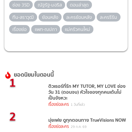
ช่อง 3SD
ณัฐรัฐ-มอริส
ตอนล่าสุด
ทีน-สราวุฒิ
ย้อนหลัง
ละครย้อนหลัง
ละครรีรัน
เรื่องย่อ
แพท-ณปภา
แม่ครัวคนใหม่
ยอดนิยมในตอนนี้
1
ติวเธอร์ที่รัก MY TUTOR, MY LOVE ช่อง
วัน 31 (ตอนจบ) หัวใจของทุกคนเต้นไม่
เป็นจังหวะ
เรื่องย่อละคร
1 วันที่แล้ว
2
มุ่ยเฟย ดูทุกตอนทาง TrueVisions NOW
เรื่องย่อละคร
29 ก.ค. 69