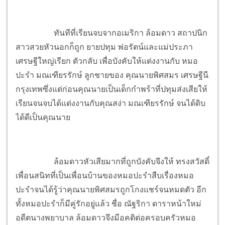
ทันทีที่เรียนจบจากอเมริกา ล้อมดาว สถาปนิก
สาวสวยหัวนอกก็ถูก ยายปทุม พ่อรัตน์และแม่ประภา
เศรษฐีใหญ่เรียก ตัวกลับ เพื่อบังคับให้แต่งงานกับ หมอ
ปะรำ มณเฑียรรักษ์ ลูกชายของ คุณนายพิศสมร เศรษฐีนี
กรุงเทพซึ่งแต่ก่อนคุณนายเป็นเด็กกำพร้าที่ปทุมส่งเสียให้
เรียนจนจบได้แต่งงานกับคุณสง่า มณเฑียรรักษ์ จนได้ดิบ
ได้ดีเป็นคุณนาย
ล้อมดาวหัวเสียมากที่ถูกบังคับจึงให้ ทรงสวัสดิ์
เพื่อนสนิทที่เป็นเพื่อนบ้านของหมอปะรำสืบเรื่องหมอ
ปะรำจนได้รู้ว่าคุณนายพิศสมรถูกโกงแชร์จนหมดตัว อีก
ทั้งหมอปะรำก็มีคู่รักอยู่แล้ว ชื่อ ณัฐริกา ดาราหน้าใหม่
อดีตนางพยาบาล ล้อมดาวจึงมีอคติต่อครอบครัวหมอ