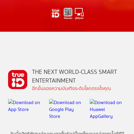
THE NEXT WORLD-CLASS SMART
ENTERTAINMENT
อีกขั้นของความบันเทิงระดับโลกตรงใจคุณ
วันนี้
ดู
สิทธิพิเศษ
อ่าน
เกม
ตาตั้ง
ช้อปปิ้ง
แพ็กเกจ
กล่องทรูไอดีทีวี