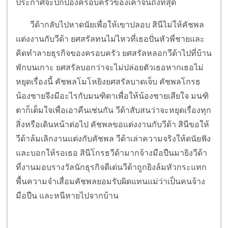
ประกาศจะปกป้องครอบครัวของเค้าจนถึงที่สุด
วีด้ากลับไปหาดนัยเพื่อให้เขาปลอบ สินีไม่ให้คัชพล
แต่งงานกับวีด้า ยศสรัลทนไม่ไหวที่เธอปั่นหัวพี่ชายและ
คิดทำลายธุรกิจของครอบครัว ยศสรัลหลอกวีด้าไปที่บ้าน
พักบนเกาะ ยศสรัลบอกว่าจะไม่ปล่อยตัวเธอหากเธอไม่
หยุดเรื่องนี้ คัชพลโมโหยิงยศสรัลบาดเจ็บ คัชพลโกรธ
น้องชายจึงมีอะไรกับมนฑิตาเพื่อให้น้องชายเสียใจ มนฑิ
ตาก็เต็มใจเพื่อเอาคืนเช่นกัน วีด้าสับสนว่าจะหยุดเรื่องทุก
สิ่งหรือเดินหน้าต่อไป คัชพลขอแต่งงานกับวีด้า สินีขอให้
วีด้าล้มเลิกงานแต่งกับคัชพล วีด้าเล่าความจริงให้ดนัยฟัง
และบอกให้รอเธอ สินีโกรธวีด้ามากจ้างมือปืนมายิงวีด้า
ที่งานมอบรางวัลนักธุรกิจดีเด่นวีด้าถูกยิงล้มหัวกระแทก
พื้นความจำเสื่อมคัชพลยอมรับผิดแทนแม่ว่าเป็นคนจ้าง
มือปืน และหนีหายไปจากบ้าน