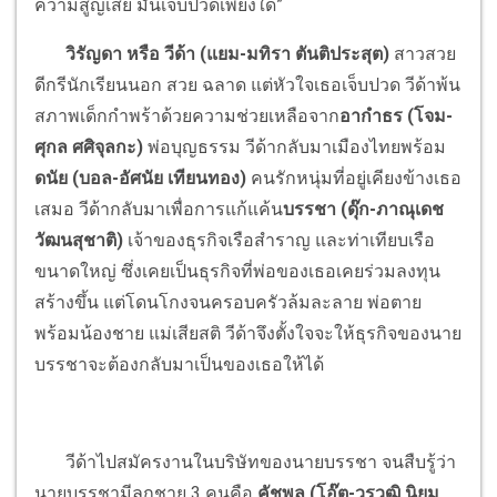
ความสูญเสีย มันเจ็บปวดเพียงใด”
วิรัญดา หรือ วีด้า (แยม-มทิรา ตันติประสุต)
สาวสวย
ดีกรีนักเรียนนอก สวย ฉลาด แต่หัวใจเธอเจ็บปวด วีด้าพ้น
สภาพเด็กกำพร้าด้วยความช่วยเหลือจาก
อากำธร (โจม-
ศุกล ศศิจุลกะ)
พ่อบุญธรรม วีด้ากลับมาเมืองไทยพร้อม
ดนัย (บอล-อัศนัย เทียนทอง)
คนรักหนุ่มที่อยู่เคียงข้างเธอ
เสมอ วีด้ากลับมาเพื่อการแก้แค้น
บรรชา (ดุ๊ก-ภาณุเดช
วัฒนสุชาติ)
เจ้าของธุรกิจเรือสำราญ และท่าเทียบเรือ
ขนาดใหญ่ ซึ่งเคยเป็นธุรกิจที่พ่อของเธอเคยร่วมลงทุน
สร้างขึ้น แต่โดนโกงจนครอบครัวล้มละลาย พ่อตาย
พร้อมน้องชาย แม่เสียสติ วีด้าจึงตั้งใจจะให้ธุรกิจของนาย
บรรชาจะต้องกลับมาเป็นของเธอให้ได้
วีด้าไปสมัครงานในบริษัทของนายบรรชา จนสืบรู้ว่า
นายบรรชามีลูกชาย 3 คนคือ
คัชพล (โอ๊ต-วรวุฒิ นิยม