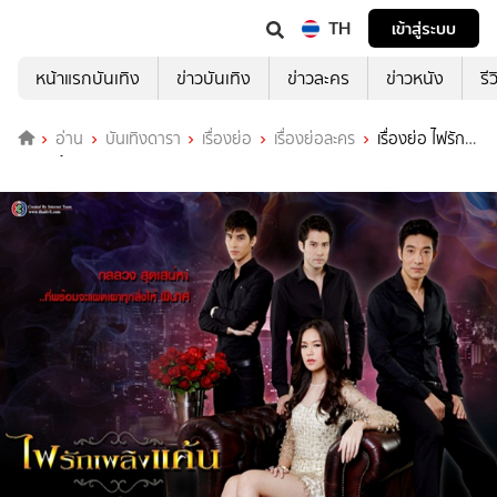
TH
เข้าสู่ระบบ
หน้าแรกบันเทิง
ข่าวบันเทิง
ข่าวละคร
ข่าวหนัง
รี
อ่าน
บันเทิงดารา
เรื่องย่อ
เรื่องย่อละคร
เรื่องย่อ ไฟรัก
เพลิงแค้น