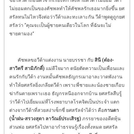
ขอให้วีด้าถอนตัวจากเรื่องที่กำลังทำแต่วีด้าไม่ยอม วีด้า
ไม่ยอมตกเป็นของคัชพลทำให้คัชพลรักเธอมากยิ่งขึ้น ยศ
สรัลทนไม่ไหวจึงต่อว่าวีด้าและทะเลาะกัน วีด้าพูดดูถูกยศ
สรัลว่า “คุณจะเป็นผู้ชายคนเดียวในโลก ที่ฉันจะไม่
ชายตามอง”
คัชพลขอวีด้าแต่งงาน นายบรรชา กับ
สินี (ต๋อง-
สาวิตรี สามิภักดิ์)
แม่ดีใจมาก ดนัยตัดความเป็นเพื่อนและ
คนรักกับวีด้า งานหมั้นคัชพลธัญกรเมาอาละวาดพังงาน
ทำให้ยศสรัลยิ่งเกลียดวีด้า เพราะพี่ชายและน้องชายเกือบ
ฆ่ากันตายเพราะเธอ ธัญกรหนีออกจากบ้าน ยศสรัลสืบรู้
ว่าวีด้าไปเยี่ยมแม่ที่โรงพยาบาลโรคจิตเป็นประจำ แตก
ต่างจากวีด้าที่สวยสง่าเซ็กซี่ ยศสรัลจำได้ว่า คือ
กานดา
(น้ำฝน-สรวงสุดา ลาวัณย์ประเสิรฐ)
ภรรยาของอดีตหุ้น
ส่วนพ่อ ยศสรัลไปหาอากำธรจนรู้เรื่องทั้งหมด ยศสรัล