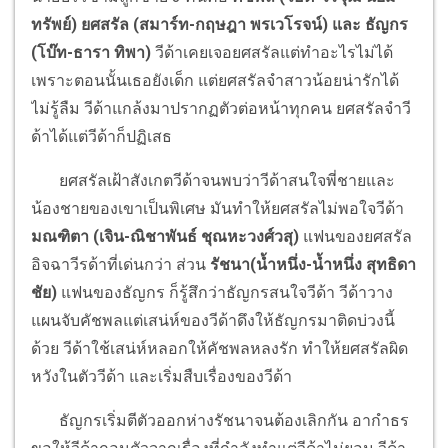
ทรัพย์) ยศสรัล (สมาร์ท-กฤษฎา พรเวโรจน์) และ ธัญกร
(โบ๊ท-ธารา ทิพา)
วีด้าเคยเจอยศสรัลแต่ทำอะไรไม่ได้
เพราะตอนนั้นเธอยังเด็ก แต่ยศสรัลจำสาวน้อยน่ารักได้
ไม่รู้ลืม วีด้าแกล้งมาปรากฏตัวต่อหน้าทุกคน ยศสรัลจำวี
ด้าได้แต่วีด้าก็ปฏิเสธ
ยศสรัลเฝ้าสังเกตวีด้าจนพบว่าวีด้าสนใจพี่ชายและ
น้องชายของเขาเป็นพิเศษ มันทำให้ยศสรัลไม่พอใจวีด้า
มณฑิตา (เจิน-ณิชาพันธ์ ชุณหะวงศ์วสุ)
แฟนของยศสรัล
อิจฉาวีรด้าที่เด่นกว่า ส่วน
รัชนา(น้ำหนึ่ง-น้ำหนึ่ง สุทธิดา
ชัย)
แฟนของธัญกร ก็รู้สึกว่าธัญกรสนใจวีด้า วีด้าวาง
แผนจับคัชพลแต่เสน่ห์ของวีด้าดึงให้ธัญกรมาติดบ่วงนี้
ด้วย วีด้าใช้เสน่ห์หลอกให้คัชพลหลงรัก ทำให้ยศสรัลผิด
หวังในตัววีด้า และเริ่มสืบเรื่องของวีด้า
ธัญกรเริ่มตีตัวออกห่างรัชนาจนต้องเลิกกัน อากำธร