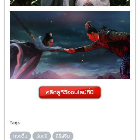
Tags
กงจวิ้น
ช่อง8
ซีรีส์จีน