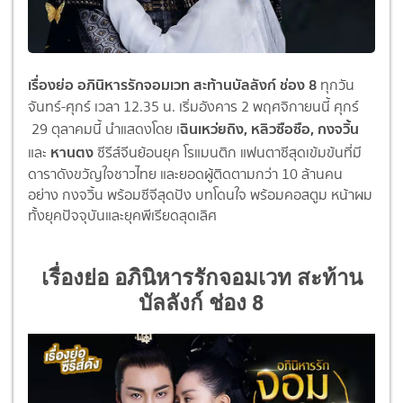
เรื่องย่อ อภินิหารรักจอมเวท สะท้านบัลลังก์ ช่อง 8
ทุกวัน
จันทร์-ศุกร์ เวลา 12.35 น. เริ่มอังคาร 2 พฤศจิกายนนี้ ศุกร์
ฉินเหว่ยถิง, หลิวซือซือ, กงจวิ้น
29 ตุลาคมนี้ นำแสดงโดย เ
หานตง
และ
ซีรีส์จีนย้อนยุค โรแมนติก แฟนตาซีสุดเข้มข้นที่มี
ดาราดั
งขวัญใจชาวไทย และยอดผู้ติดตามกว่า 10 ล้านคน
อย่าง กงจวิ้น พร้อมซีจีสุดปัง บทโดนใจ พร้อมคอสตูม หน้าผม
ทั้งยุคปัจจุบันและยุคพีเรียดสุดเลิศ
เรื่องย่อ อภินิหารรักจอมเวท สะท้าน
บัลลังก์ ช่อง 8