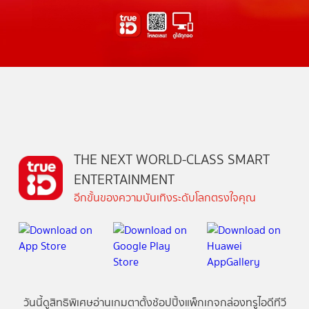
THE NEXT WORLD-CLASS SMART
ENTERTAINMENT
อีกขั้นของความบันเทิงระดับโลกตรงใจคุณ
วันนี้
ดู
สิทธิพิเศษ
อ่าน
เกม
ตาตั้ง
ช้อปปิ้ง
แพ็กเกจ
กล่องทรูไอดีทีวี