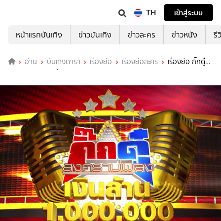
TH
เข้าสู่ระบบ
หน้าแรกบันเทิง
ข่าวบันเทิง
ข่าวละคร
ข่าวหนัง
รี
อ่าน
บันเทิงดารา
เรื่องย่อ
เรื่องย่อละคร
เรื่องย่อ กิ๊กดู๋
สงครามเพลงเงินล้าน