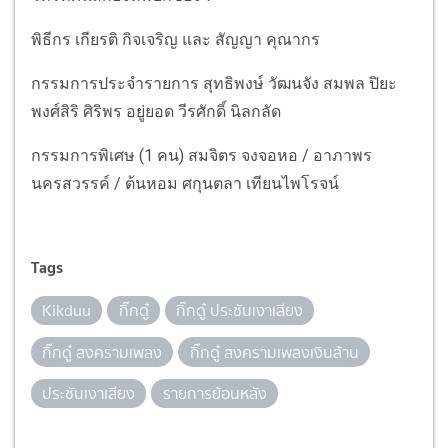
พิธีกร เกียรติ กิจเจริญ และ สัญญา คุณากร
กรรมการประจำรายการ สุทธิพงษ์ วัฒนจัง สมพล ปิยะ
พงศ์สิริ ศิริพร อยู่ยอด วีรศักดิ์ นิลกลัด
กรรมการพิเศษ (1 คน) สมจิตร จงจอหอ / อาภาพร
นครสวรรค์ / ต้นหอม ศกุนตลา เทียนไพโรจน์
Tags
Kikduu
กิ๊กดู๋
กิ๊กดู๋ ประชันเงาเสียง
กิ๊กดู๋ สงครามเพลง
กิ๊กดู๋ สงครามเพลงเงินล้าน
ประชันเงาเสียง
รายการย้อนหลัง