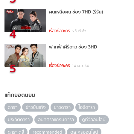
คนเหนือฅน ช่อง 7HD (รีรัน)
4
เรื่องย่อละคร
5 วันที่แล้ว
ฟากฟ้าคีรีดาว ช่อง 3HD
5
เรื่องย่อละคร
14 เม.ย. 64
แท็กยอดนิยม
ดารา
ข่าวบันเทิง
ข่าวดารา
ไอจีดารา
ประวัติดารา
อินสตราแกรมดารา
ดูทีวีออนไลน์
ดาราเดลี่
recommended
ดูละครออนไลน์