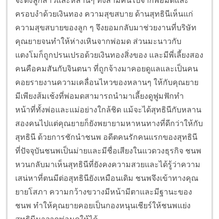
จะดึงลูกสาวและหลานๆ ทั้งสามคนไปจากพ่อมดและ
ครอบงำด้วยเงินทอง ความสุขสบาย ด้านสุทธินีเห็นแก่
ความสุขสบายของลูก ๆ จึงยอมกลับมาช่วยงานที่บริษัท
คุณยายจนทำให้ห่างเหินจากพ่อมด ส่วนมะนาวกับ
แตงโมก็ถูกปรนเปรอด้วยเงินทองสิ่งของ และมีพี่เลี้ยงสอง
คนคือคมสันกับจินตนา ที่ถูกจ้างมาคอยดูแลและเป็นคน
คอยรายงานความเคลื่อนไหวของหลานๆ ให้กับคุณยาย
มีเพียงส้มเช้งที่พ่อมดสามารถนำมาเลี้ยงดูฟูมฟักทำ
หน้าที่ทั้งพ่อและแม่อย่างใกล้ชิด แม้จะได้สุทธินีกับหลาน
สองคนไปแต่คุณยายก็ยังพยายามหาหนทางที่ดีกว่าให้กับ
สุทธินี ด้วยการชักนำชนพ อดีตคนรักคนแรกของสุทธินี
ที่ปัจจุบันชนพเป็นม่ายและมีชื่อเสียงในแวดวงธุรกิจ ชนพ
หวนกลับมาเห็นสุทธินีที่ยังคงความสวยและได้รู้ว่าความ
เสน่หาที่ตนมีต่อสุทธินียังเหมือนเดิม ชนพจึงเข้าทางคุณ
ยายโสภา ความกว้างขวางมีหน้ามีตาและมีฐานะของ
ชนพ ทำให้คุณยายคอยเป็นกองหนุนเชียร์ให้ชนพแย่ง