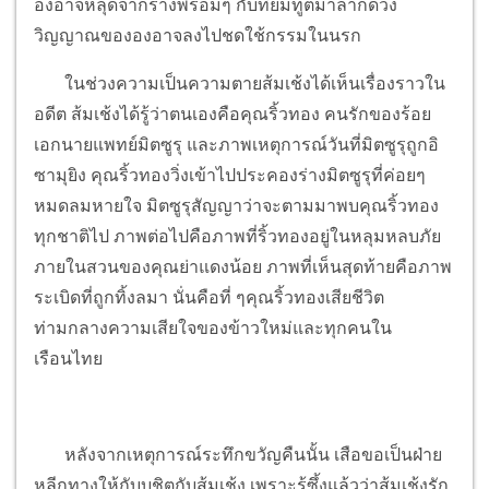
องอาจหลุดจากร่างพร้อมๆ กับที่ยมทูตมาลากดวง
วิญญาณขององอาจลงไปชดใช้กรรมในนรก
ในช่วงความเป็นความตายส้มเช้งได้เห็นเรื่องราวใน
อดีต ส้มเช้งได้รู้ว่าตนเองคือคุณริ้วทอง คนรักของร้อย
เอกนายแพทย์มิตซูรุ และภาพเหตุการณ์วันที่มิตซูรุถูกอิ
ซามุยิง คุณริ้วทองวิ่งเข้าไปประคองร่างมิตซูรุที่ค่อยๆ
หมดลมหายใจ มิตซูรุสัญญาว่าจะตามมาพบคุณริ้วทอง
ทุกชาติไป ภาพต่อไปคือภาพที่ริ้วทองอยู่ในหลุมหลบภัย
ภายในสวนของคุณย่าแดงน้อย ภาพที่เห็นสุดท้ายคือภาพ
ระเบิดที่ถูกทิ้งลมา นั่นคือที่ ๆคุณริ้วทองเสียชีวิต
ท่ามกลางความเสียใจของข้าวใหม่และทุกคนใน
เรือนไทย
หลังจากเหตุการณ์ระทึกขวัญคืนนั้น เสือขอเป็นฝ่าย
หลีกทางให้กับบูชิตกับส้มเช้ง เพราะรู้ซึ้งแล้วว่าส้มเช้งรัก