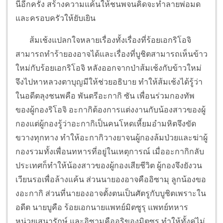
นีอีกครั้ง สร้างความแค้นให้ชนพจนคิดจะทำลายพ่อมด
และครอบครัวให้ยับเยิน
ส้มเช้งแปลกใจหลายเรื่องทั้งเรื่องที่ร้อยเอกริโอจิ
สามารถทำร้ายองอาจได้และเรื่องที่บูชิตสามารถเห็นข้าว
ใหม่กับร้อยเอกริโอจิ หลังออกจากป่าส้มเช้งกับข้าวใหม่
จึงไปหาหลวงตาบุญมีให้ช่วยอธิบาย ทำให้ส้มเช้งได้รู้ว่า
ในอดีตลุงชนพคือ พันตรีอะกากิ ซัน เพื่อนร่วมกองทัพ
ของผู้กองริโอจิ อะกากิต้องการแต่งงานกับน้องสาวของผู้
กองแต่ผู้กองรู้ว่าอะกากิเป็นคนโหดเหี้ยมอำมหิตจึงขัด
ขวางทุกทาง ทำให้อะกากิวางยาจนผู้กองล้มป่วยและฆ่าผู้
กองรวมทั้งเพื่อนทหารที่อยู่ในเหตุการณ์ เมื่ออะกากิกลับ
ประเทศก็ทำให้น้องสาวของผู้กองเสียชีวิต ผู้กองจึงยังวน
เวียนรอเพื่อล้างแค้น ส่วนนายองอาจคืออิซามุ ลูกน้องขอ
งอะกากิ ส่วนที่นายองอาจตั้งตนเป็นศัตรูกับบูชิตเพราะใน
อดีต นายบูคือ ร้อยเอกนายแพทย์มิตซูรุ แพทย์ทหาร
หน่วยเสนารักษ์ และอิซามุคืออริของมิตซูรุ ทำให้ทั้งคู่ไม่