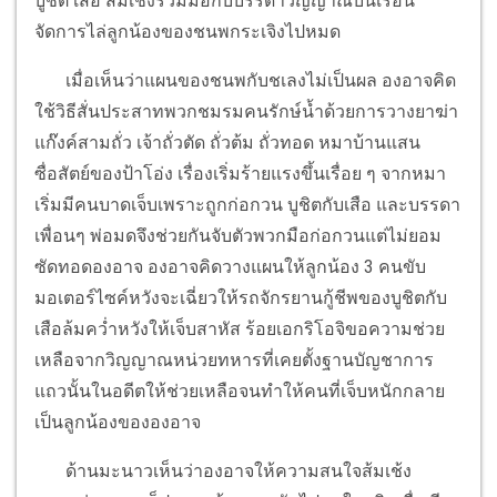
บูชิต เสือ ส้มเช้งร่วมมือกับบรรดาวิญญาณบนเรือน
จัดการไล่ลูกน้องของชนพกระเจิงไปหมด
เมื่อเห็นว่าแผนของชนพกับชเลงไม่เป็นผล องอาจคิด
ใช้วิธีสั่นประสาทพวกชมรมคนรักษ์น้ำด้วยการวางยาฆ่า
แก๊งค์สามถั่ว เจ้าถั่วตัด ถั่วต้ม ถั่วทอด หมาบ้านแสน
ซื่อสัตย์ของป้าโอ่ง เรื่องเริ่มร้ายแรงขึ้นเรื่อย ๆ จากหมา
เริ่มมีคนบาดเจ็บเพราะถูกก่อกวน บูชิตกับเสือ และบรรดา
เพื่อนๆ พ่อมดจึงช่วยกันจับตัวพวกมือก่อกวนแต่ไม่ยอม
ซัดทอดองอาจ องอาจคิดวางแผนให้ลูกน้อง 3 คนขับ
มอเตอร์ไซค์หวังจะเฉี่ยวให้รถจักรยานกู้ชีพของบูชิตกับ
เสือล้มคว่ำหวังให้เจ็บสาหัส ร้อยเอกริโอจิขอความช่วย
เหลือจากวิญญาณหน่วยทหารที่เคยตั้งฐานบัญชาการ
แถวนั้นในอดีตให้ช่วยเหลือจนทำให้คนที่เจ็บหนักกลาย
เป็นลูกน้องขององอาจ
ด้านมะนาวเห็นว่าองอาจให้ความสนใจส้มเช้ง