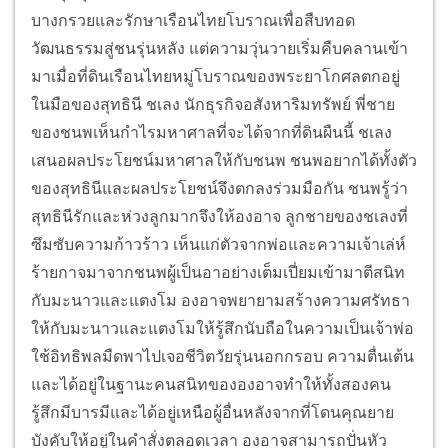
บางกรวยและรักษาเรือนไทยโบราณเพื่อสืบทอด
วัฒนธรรมสู่ชนรุ่นหลัง แต่ความวุ่นวายเริ่มคืบคลานเข้า
มาเมื่อที่ดินเรือนไทยหมู่โบราณของพระยาโกศลตกอยู่
ในมือของสุทธินี ชเลง นักธุรกิจอสังหาริมทรัพย์ พี่ชาย
ของชนพเห็นกำไรมหาศาลที่จะได้จากที่ดินผืนนี้ ชเลง
เสนอผลประโยชน์มหาศาลให้กับชนพ ชนพอยากได้ทั้งตัว
ของสุทธินีและผลประโยชน์จึงตกลงร่วมมือกัน ชนพรู้ว่า
สุทธินีรักและห่วงลูกมากจึงให้องอาจ ลูกชายของชเลงที่
ซึมซับความก้าวร้าว เห็นแก่ตัวจากพ่อและความเจ้าเล่ห์
ร้ายกาจมาจากชนพผู้เป็นอาอย่างเต็มเปี่ยมเข้ามาตีสนิท
กับมะนาวและแตงโม องอาจพยายามสร้างความศรัทธา
ให้กับมะนาวและแตงโมให้รู้สึกนับถือในความเป็นเจ้าพ่อ
ใช้อิทธิพลมืดพาไปเจอชีวิตวัยรุ่นนอกกรอบ ความตื่นเต้น
และได้อยู่ในฐานะคนสนิทขององอาจทำให้ทั้งสองคน
รู้สึกมีบารมีและได้อยู่เหนือผู้อื่นหลังจากที่โดนคุณยาย
บังคับให้อยู่ในคำสั่งตลอดเวลา องอาจสามารถปั่นหัว