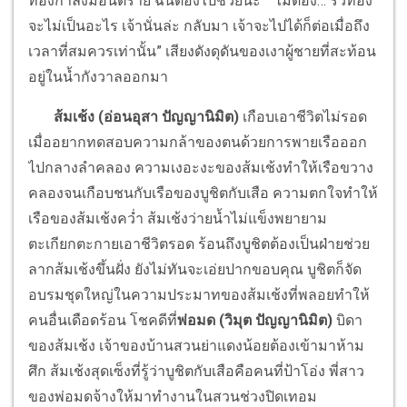
ทองกำลังมีอันตราย ฉันต้องไปช่วยนะ” “ไม่ต้อง… ริ้วทอง
จะไม่เป็นอะไร เจ้านั่นล่ะ กลับมา เจ้าจะไปได้ก็ต่อเมื่อถึง
เวลาที่สมควรเท่านั้น” เสียงดังดุดันของเงาผู้ชายที่สะท้อน
อยู่ในน้ำกังวาลออกมา
ส้มเช้ง (อ่อนอุสา ปัญญานิมิต)
เกือบเอาชีวิตไม่รอด
เมื่ออยากทดสอบความกล้าของตนด้วยการพายเรือออก
ไปกลางลำคลอง ความเงอะงะของส้มเช้งทำให้เรือขวาง
คลองจนเกือบชนกับเรือของบูชิตกับเสือ ความตกใจทำให้
เรือของส้มเช้งคว่ำ ส้มเช้งว่ายน้ำไม่แข็งพยายาม
ตะเกียกตะกายเอาชีวิตรอด ร้อนถึงบูชิตต้องเป็นฝ่ายช่วย
ลากส้มเช้งขึ้นฝั่ง ยังไม่ทันจะเอ่ยปากขอบคุณ บูชิตก็จัด
อบรมชุดใหญ่ในความประมาทของส้มเช้งที่พลอยทำให้
คนอื่นเดือดร้อน โชคดีที่
พ่อมด (วิมุต ปัญญานิมิต)
บิดา
ของส้มเช้ง เจ้าของบ้านสวนย่าแดงน้อยต้องเข้ามาห้าม
ศึก ส้มเช้งสุดเซ็งที่รู้ว่าบูชิตกับเสือคือคนที่ป้าโอ่ง พี่สาว
ของพ่อมดจ้างให้มาทำงานในสวนช่วงปิดเทอม