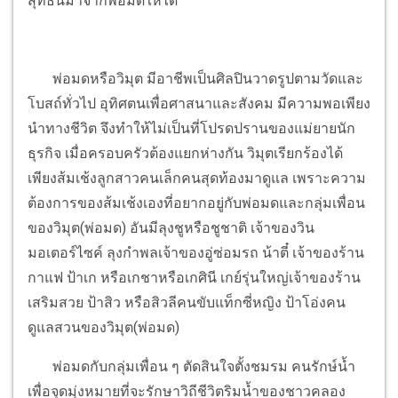
สุทธินีมาจากพ่อมดให้ได้
พ่อมดหรือวิมุต มีอาชีพเป็นศิลปินวาดรูปตามวัดและ
โบสถ์ทั่วไป อุทิศตนเพื่อศาสนาและสังคม มีความพอเพียง
นำทางชีวิต จึงทำให้ไม่เป็นที่โปรดปรานของแม่ยายนัก
ธุรกิจ เมื่อครอบครัวต้องแยกห่างกัน วิมุตเรียกร้องได้
เพียงส้มเช้งลูกสาวคนเล็กคนสุดท้องมาดูแล เพราะความ
ต้องการของส้มเช้งเองที่อยากอยู่กับพ่อมดและกลุ่มเพื่อน
ของวิมุต(พ่อมด) อันมีลุงชูหรือชูชาติ เจ้าของวิน
มอเตอร์ไซค์ ลุงกำพลเจ้าของอู่ซ่อมรถ น้าตี๋ เจ้าของร้าน
กาแฟ ป้าเก หรือเกชาหรือเกศินี เกย์รุ่นใหญ่เจ้าของร้าน
เสริมสวย ป้าสิว หรือสิวลีคนขับแท็กซี่หญิง ป้าโอ่งคน
ดูแลสวนของวิมุต(พ่อมด)
พ่อมดกับกลุ่มเพื่อน ๆ ตัดสินใจตั้งชมรม คนรักษ์น้ำ
เพื่อจุดมุ่งหมายที่จะรักษาวิถีชีวิตริมน้ำของชาวคลอง