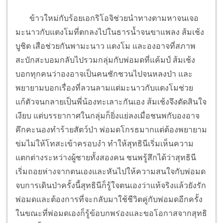
ข้าวใหม่กับร้อยเอกริโอจิช่วยนำทางตามหาจนเจอ
มะนาวกับแตงโมที่ตกลงไปในธารน้ำจนขาแพลง ส้มเช้ง
บูชิต เสือช่วยกันพามะนาว แตงโม และองอาจที่สภาพ
สะบักสะบอมกลับไปรวมกลุ่มกับพ่อมดที่แค้มป์ ส้มเช้ง
บอกทุกคนว่าองอาจเป็นคนชักชวนไปจนหลงป่า และ
พยายามบอกเรื่องที่ลวนลามแต่มะนาวกับแตงโมช่วย
แก้ตัวจนกลายเป็นพี่น้องทะเลาะกันเอง ส้มเช้งจึงตัดสินใจ
เงียบ แต่บรรยากาศในกลุ่มก็ยิ่งแย่ลงเมื่อชนพกับองอาจ
คึกคะนองทำร้ายสัตว์ป่า พ่อมดโกรธมากแต่ต้องพยายาม
ข่มไม่ให้โทสะเข้าครอบงำ ทำให้สุทธินีเริ่มเห็นความ
แตกต่างระหว่างผู้ชายทั้งสองคน ชนพรู้สึกได้ว่าสุทธินี
เริ่มถอยห่างจากตนเองและหันไปให้ความสนใจกับพ่อมด
จบการเดินป่าครั้งนี้สุทธินีก็รู้ใจตนเองว่าแท้จริงแล้วยังรัก
พ่อมดและต้องการที่จะกลับมาใช้ชีวิตคู่กับพ่อมดอีกครั้ง
ในขณะที่พ่อมดเองก็รู้ข้อบกพร่องและขอโอกาสจากสุทธิ