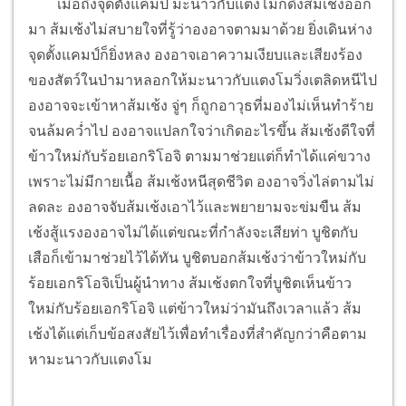
เมื่อถึงจุดตั้งแคมป์ มะนาวกับแตงโมก็ดึงส้มเช้งออก
มา ส้มเช้งไม่สบายใจที่รู้ว่าองอาจตามมาด้วย ยิ่งเดินห่าง
จุดตั้งแคมป์ก็ยิ่งหลง องอาจเอาความเงียบและเสียงร้อง
ของสัตว์ในป่ามาหลอกให้มะนาวกับแตงโมวิ่งเตลิดหนีไป
องอาจจะเข้าหาส้มเช้ง จู่ๆ ก็ถูกอาวุธที่มองไม่เห็นทำร้าย
จนล้มคว่ำไป องอาจแปลกใจว่าเกิดอะไรขึ้น ส้มเช้งดีใจที่
ข้าวใหม่กับร้อยเอกริโอจิ ตามมาช่วยแต่ก็ทำได้แค่ขวาง
เพราะไม่มีกายเนื้อ ส้มเช้งหนีสุดชีวิต องอาจวิ่งไล่ตามไม่
ลดละ องอาจจับส้มเช้งเอาไว้และพยายามจะข่มขืน ส้ม
เช้งสู้แรงองอาจไม่ได้แต่ขณะที่กำลังจะเสียท่า บูชิตกับ
เสือก็เข้ามาช่วยไว้ได้ทัน บูชิตบอกส้มเช้งว่าข้าวใหม่กับ
ร้อยเอกริโอจิเป็นผู้นำทาง ส้มเช้งตกใจที่บูชิตเห็นข้าว
ใหม่กับร้อยเอกริโอจิ แต่ข้าวใหม่ว่ามันถึงเวลาแล้ว ส้ม
เช้งได้แต่เก็บข้อสงสัยไว้เพื่อทำเรื่องที่สำคัญกว่าคือตาม
หามะนาวกับแตงโม