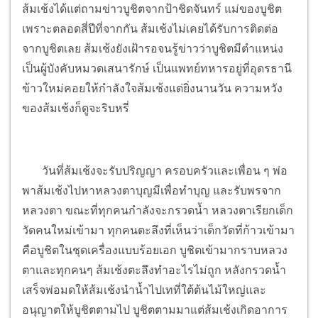
ส้มเช้งได้แต่ถามข่าวบูชิตจากป้าชิดจันทร์ แม่ของบูชิต
เพราะตลอดสี่ปีที่จากกัน ส้มเช้งไม่เคยได้รับการติดต่อ
จากบูชิตเลย ส้มเช้งยังเฝ้ารอจนรู้ข่าวว่าบูชิตมีตำแหน่ง
เป็นผู้บังคับหมวดเสนารักษ์ เป็นแพทย์ทหารอยู่ที่อุดรธานี
ข้าวใหม่คอยให้กำลังใจส้มเช้งแต่ยิ่งนานวัน ความหวัง
ของส้มเช้งก็ดูจะริบหรี่
วันที่ส้มเช้งจะรับปริญญา ครอบครัวและเพื่อน ๆ พ่อ
พาส้มเช้งไปหาหลวงตาบุญมีเพื่อทำบุญ และรับพรจาก
หลวงตา ขณะที่ทุกคนกำลังจะกรวดน้ำ หลวงตาเรียกเด็ก
วัดคนใหม่เข้ามา ทุกคนตะลึงที่เห็นว่าเด็กวัดที่ก้าวเข้ามา
คือบูชิตในชุดเครื่องแบบร้อยเอก บูชิตเข้ามากราบหลวง
ตาและทุกคนๆ ส้มเช้งตะลึงทำอะไรไม่ถูก หลังกรวดน้ำ
เสร็จพ่อมดให้ส้มเช้งนำน้ำไปเทที่ใต้ต้นไม้ใหญ่และ
อนุญาตให้บูชิตตามไป บูชิตตามมาแต่ส้มเช้งเกิดอาการ