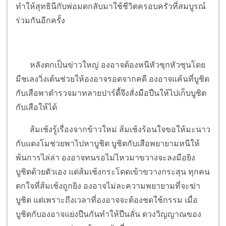
ทำให้สุทธินีกับพ่อมดกลับมาใช้ชีวิตครอบครัวที่สมบูรณ์
ร่วมกันอีกครั้ง
หลังตกเป็นข่าวใหญ่ องอาจต้องหนีหัวซุกหัวซุนโดย
มีชเลงวิ่งเต้นช่วยให้องอาจรอดจากคดี องอาจแค้นที่บูชิต
กับเสือพาตำรวจมาทลายปาร์ตี้จึงสั่งมือปืนให้ไปเก็บบูชิต
กับเสือให้ได้
ส้มเช้งรู้เรื่องจากข้าวใหม่ ส้มเช้งร้อนใจขอให้มะนาว
กับแตงโมช่วยพาไปหาบูชิต บูชิตกับเสือพยายามหนีให้
พ้นการไล่ล่า องอาจทนรอไม่ไหวมาขวางจะลงมือยิง
บูชิตด้วยตัวเอง แต่ส้มเช้งกระโดดเข้าขวางกระสุน ทุกคน
ตกใจที่ส้มเช้งถูกยิง องอาจไม่ละความพยายามที่จะฆ่า
บูชิต แต่เพราะถึงเวลาที่องอาจจะต้องชดใช้กรรม เมื่อ
บูชิตกับองอาจแย่งปืนกันทำให้ปืนลั่น ดวงวิญญาณของ