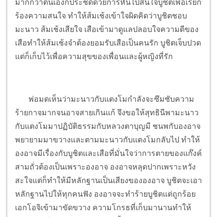
มากกว่าตนเองก็ประชดด้วยการหันไปสนใจบูชิตเพื่อเรียก
ร้องความสนใจ ทำให้ส้มเช้งเข้าใจผิดคิดว่าบูชิตชอบ
มะนาว ส้มเช้งเสียใจ เสือเข้ามาดูแลปลอบใจความดีของ
เสือทำให้ส้มเช้งจำต้องยอมรับเสือเป็นคนรัก บูชิตเจ็บปวด
แต่ก็เก็บไว้เพื่อความสุขของเพื่อนและผู้หญิงที่รัก
พ่อมดเห็นว่ามะนาวกับแตงโมกำลังจะซึมซับความ
ร้ายกาจมากจนอาจสายเกินแก้ จึงขอให้สุทธินีพามะนาว
กับแตงโมมาปฏิบัติธรรมกับหลวงตาบุญมี ชนพกับองอาจ
พยายามมาขวางและตามมะนาวกับแตงโมกลับไป ทำให้
องอาจมีเรื่องกับบูชิตและเสือที่มั่นใจว่าการตายของแก๊งค์
สามถั่วต้องเป็นเพราะองอาจ องอาจหลุดปากเพราะหวัง
สะใจแต่ก็ทำให้มีหลักฐานเป็นเสียงขององอาจ บูชิตจะเอา
หลักฐานไปให้ทุกคนฟัง องอาจจะทำร้ายบูชิตแต่ถูกร้อย
เอกโอจิเข้ามาขัดขวาง ความโกรธที่เก็บมานานทำให้