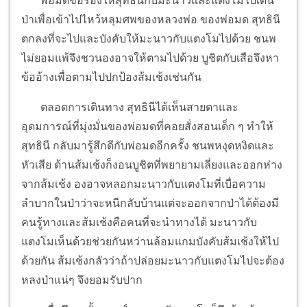
พ่อมดขอร้องให้สุทธินีกับมะนาวและแตงโมไปเดิน
ป่าเพื่อเข้าไปไหว้หลุมศพของหลวงพ่อ ของพ่อมด สุทธินี
ตกลงที่จะไปและบังคับให้มะนาวกับแตงโมไปด้วย ชนพ
ไม่ยอมแพ้จึงชวนองอาจให้ตามไปด้วย บูชิตกับเสือจึงหา
ข้ออ้างเพื่อตามไปปกป้องส้มเช้งเช่นกัน
ตลอดการเดินทาง สุทธินีได้เห็นสายตาและ
อุดมการณ์ที่มุ่งมั่นของพ่อมดที่คอยสั่งสอนเด็ก ๆ ทำให้
สุทธินี กลับมารู้สึกดีกับพ่อมดอีกครั้ง ชนพหงุดหงิดและ
หัวเสีย ด้านส้มเช้งก็งอนบูชิตที่พยายามเลี่ยงและออกห่าง
จากส้มเช้ง องอาจหลอกมะนาวกับแตงโมที่เบื่อความ
ลำบากในป่าว่าจะหนีกลับบ้านแต่จะออกจากป่าได้ต้องมี
คนรู้ทางและส้มเช้งคือคนที่จะนำทางได้ มะนาวกับ
แตงโมเห็นด้วยช่วยกันหว่านล้อมแกมบังคับส้มเช้งให้ไป
ด้วยกัน ส้มเช้งกลัวว่าถ้าปล่อยมะนาวกับแตงโมไปจะต้อง
หลงป่าแน่ๆ จึงยอมรับปาก