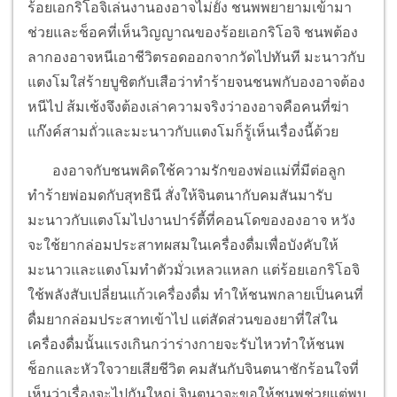
ร้อยเอกริโอจิเล่นงานองอาจไม่ยั้ง ชนพพยายามเข้ามา
ช่วยและช็อคที่เห็นวิญญาณของร้อยเอกริโอจิ ชนพต้อง
ลากองอาจหนีเอาชีวิตรอดออกจากวัดไปทันที มะนาวกับ
แตงโมใส่ร้ายบูชิตกับเสือว่าทำร้ายจนชนพกับองอาจต้อง
หนีไป ส้มเช้งจึงต้องเล่าความจริงว่าองอาจคือคนที่ฆ่า
แก๊งค์สามถั่วและมะนาวกับแตงโมก็รู้เห็นเรื่องนี้ด้วย
องอาจกับชนพคิดใช้ความรักของพ่อแม่ที่มีต่อลูก
ทำร้ายพ่อมดกับสุทธินี สั่งให้จินตนากับคมสันมารับ
มะนาวกับแตงโมไปงานปาร์ตี้ที่คอนโดขององอาจ หวัง
จะใช้ยากล่อมประสาทผสมในเครื่องดื่มเพื่อบังคับให้
มะนาวและแตงโมทำตัวมั่วเหลวแหลก แต่ร้อยเอกริโอจิ
ใช้พลังสับเปลี่ยนแก้วเครื่องดื่ม ทำให้ชนพกลายเป็นคนที่
ดื่มยากล่อมประสาทเข้าไป แต่สัดส่วนของยาที่ใส่ใน
เครื่องดื่มนั้นแรงเกินกว่าร่างกายจะรับไหวทำให้ชนพ
ช็อกและหัวใจวายเสียชีวิต คมสันกับจินตนาชักร้อนใจที่
เห็นว่าเรื่องจะไปกันใหญ่ จินตนาจะขอให้ชนพช่วยแต่พบ