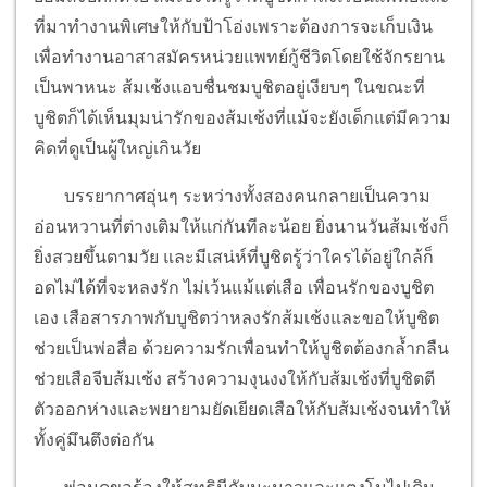
ที่มาทำงานพิเศษให้กับป้าโอ่งเพราะต้องการจะเก็บเงิน
เพื่อทำงานอาสาสมัครหน่วยแพทย์กู้ชีวิตโดยใช้จักรยาน
เป็นพาหนะ ส้มเช้งแอบชื่นชมบูชิตอยู่เงียบๆ ในขณะที่
บูชิตก็ได้เห็นมุมน่ารักของส้มเช้งที่แม้จะยังเด็กแต่มีความ
คิดที่ดูเป็นผู้ใหญ่เกินวัย
บรรยากาศอุ่นๆ ระหว่างทั้งสองคนกลายเป็นความ
อ่อนหวานที่ต่างเติมให้แก่กันทีละน้อย ยิ่งนานวันส้มเช้งก็
ยิ่งสวยขึ้นตามวัย และมีเสน่ห์ที่บูชิตรู้ว่าใครได้อยู่ใกล้ก็
อดไม่ได้ที่จะหลงรัก ไม่เว้นแม้แต่เสือ เพื่อนรักของบูชิต
เอง เสือสารภาพกับบูชิตว่าหลงรักส้มเช้งและขอให้บูชิต
ช่วยเป็นพ่อสื่อ ด้วยความรักเพื่อนทำให้บูชิตต้องกล้ำกลืน
ช่วยเสือจีบส้มเช้ง สร้างความงุนงงให้กับส้มเช้งที่บูชิตตี
ตัวออกห่างและพยายามยัดเยียดเสือให้กับส้มเช้งจนทำให้
ทั้งคู่มึนตึงต่อกัน