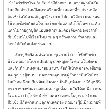
เข้าใจว่าข้าวใหม่กับส้มเช้งมีสัญญาและความผูกพันกัน
ในอดีต ข้าวใหม่จึงยังวนเวียนเพื่อรอคอยที่จะช่วยเหลือ
ส้มเช้งให้ได้ตามสัญญาจึงจะจากไปตามวิถีกรรมของตน
ได้ ส้มเช้งจึงตัดสินใจเก็บเรื่องเพื่อนลึกลับไว้เป็นความลับ
แต่ก็ไม่วายถูกบูชิตแอบสังเกตุและคอยจับตามองเวลาที่
ส้มเช้งหนีไปที่เรือนไทยเสมอ ๆ สร้างความรำคาญและ
วิตกให้กับส้มเช้งอย่างมาก
เรื่องบูชิตยังไม่ทันคลาย คุณยายโสภา ก็ชักศึกเข้า
บ้าน คุณยายโสภาเป็นนักธุรกิจหญิงที่โดดเด่นในสังคม
และกินตำแหน่งแม่ยายมหาประลัยที่มีเป้าหมายจะเขี่ยพ่อ
มด ลูกเขยผู้สมถะ เหตุเพราะคุณยายผู้รักการมีหน้ามีตา
ในสังคม นิยมเกียรติยศเงินทองเป็นที่สุดต้องการให้สุทธินี
ภรรยาของพ่อมดและแม่ของลูกทั้งสามอันได้แก่พี่สาวคน
โตมะนาว (อุไรริษา) พี่ชายคนรองแตงโม(วรากร) และ
ส้มเช้ง ที่กินตำแหน่งลูกคนสุดท้อง คุณยายผู้มีเป้าหมายที่