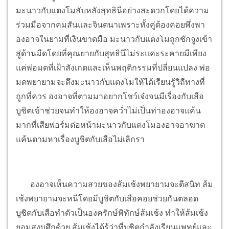
มะนาวกับแตงโมลับหลังสุทธินีอย่างสะดวกโดยได้ความ
ร่วมมือจากคมสันและจินตนาเพราะทั้งคู่ต้องคอยพึ่งพา
องอาจในยามที่เงินขาดมือ มะนาวกับแตงโมถูกชักจูงเข้า
สู่ด้านมืดโดยที่คุณยายกับสุทธินีไม่ระแคะระคายมีเพียง
แค่พ่อมดที่เฝ้าสังเกตและเห็นพฤติกรรมที่ปลี่ยนแปลง พ่อ
มดพยายามจะดึงมะนาวกับแตงโมให้ได้เรียนรู้วิถีทางที่
ถูกที่ควร องอาจที่ตามมาอยากโชว์เจ๋งจนมีเรื่องกับเสือ
บูชิตเข้าช่วยจนทำให้องอาจคว่ำไม่เป็นท่าองอาจแค้น
มากที่เสียฟอร์มต่อหน้ามะนาวกับแตงโมองอาจอาฆาต
แค้นตามหาเรื่องบูชิตกับเสือไม่เลิกรา
องอาจเห็นความสวยของส้มเช้งพยายามจะตีสนิท ส้ม
เช้งพยายามจะหนีโดยมีบูชิตกับเสือคอยช่วยกันตลอด
บูชิตกับเสือทำตัวเป็นองครักษ์พิทักษ์ส้มเช้ง ทำให้ส้มเช้ง
ยอมสงบศึกด้วย ส้มเช้งได้รู้ว่าที่บูชิตกำลังเรียนแพทย์และ