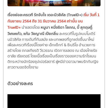
เรื่องย่อละครเวที รักจับใจ เดอะมิวสิคัล (TrueID+)
เริ่ม วันที่ 1
กันยายน 2564 ถึง 31 ธันวาคม 2564 เท่านั้น
บน
TrueID+
หนูนา หนึ่งธิดา โสภณ, บี้ สุกฤษฏิ์
นำแสดงโดย
วิเศษแก้ว, แก้ม วิชญาณี เปียกลิ่น
ละครเวทีในรูปแบบโมเดิร์
นมิวสิคัล การเต้นที่ทันสมัย และบทเพลงที่ถูกแต่งขึ้นมาใหม่
เพื่อละครเวทีเรื่องนี้โดยค่าย เอ็กแซ็กท์ & ซีเนริโอ อำนวยการ
สร้างโดย ถกลเกียรติ วีรวรรณ เปิดการแสดง ณ เมืองไทยรัช
ดาลัย เธียเตอร์ โดยเนื้อเรื่องเป็นเรื่องราวของความรักโรแมน
ติกระหว่างนักร้องซุปเปอร์สตาร์ ผู้หนีข่าวฉาวมาพบรักกับญิง
สาวตาบอดจิตใจงาม
ตัวอย่างละคร