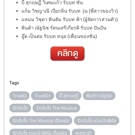
บี้ สุกฤษฏิ์ วิเศษแก้ว รับบท ซัน
แก้ม วิชญาณี เปียกลิ่น รับบท วุ่น (พี่สาวของวิว)
แหม่ม วิชุดา พินดัม รับบท ฟ้า (ผู้จัดการส่วนตัว)
พินต้า ณัฐนิช รัตนเสรีเกียรติ รับบท ปันปัน
อู๊ด เป็นต่อ รับบท หนุ่ย (เพื่อนของซัน)
Tags
TrueID
TrueID+
บี้ สุกฤษฏิ์
พินต้า ณัฐนิช
รักจับใจ
รักจับใจ The Musical
รักจับใจ The Musical เรื่องย่อ
รักจับใจ เดอะมิวสิคัล
รักจับใจ เดอะมิวสิคัล เรื่องย่อ
ละครเวที