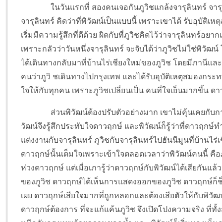
ในวันแรกที่ สองคนเจอกันภูวิชแกล้งจารุลินทร์ จา
จารุลินทร์ คิดว่าที่พิวัฒน์เป็นแบบนี้ เพราะเขาได้ รับอุบั
เริ่มมีความรู้สึกที่ดีด้วย ผิดกับที่ภูวิชคิดไว้ว่าจารุลินทร์อ
เพราะกลัวว่าวันหนึ่งจารุลินทร์ จะจับได้ว่าภูวิชไม่ใช่พิวัฒน
ได้เดินทางกลับมาที่บ้านไร่เชียงใหม่ของภูวิช โดยมีภานีและเ
คนว่าภูวิ ชเดินทางไปกรุงเทพ และได้รับอุบัติเหตุสมองกร
ใจให้กับทุกคน เพราะภูวิชเปลี่ยนเป็น คนที่ใจเย็นมากขึ้น ดา
ส่วนพิวัฒน์ต้องปรับตัวอย่างมาก เขาไม่คุ้นเคยกับกา
วัฒน์จึงรู้สึกประทับใจดาวฤกษ์ และพิวัฒน์ก็รู้ว่าที่ดาวฤกษ์ทำ
แต่งงานกับจารุลินทร์ ภูวิชกับจารุลินทร์ไปฮันนีมูนที่บ้านไร่เช
ดาวฤกษ์นั้นเต็มใจเพราะเข้าใจตลอดเวลาว่าพิวัฒน์คนนี้ คือภู
ห่วงดาวฤกษ์ แต่เมื่อเภารู้ว่าดาวฤกษ์กับพิวัฒน์ได้เสียกันแล้
ของภูวิช ดาวฤกษ์ได้เห็นการแสดงออกของภูวิช ดาวฤกษ์ก็ช็
เผย ดาวฤกษ์เสียใจมากที่ถูกหลอกและต้องเสียตัวให้กับพิวัฒน์
ดาวฤกษ์ต้องการ ที่จะแก้แค้นภูวิช จึงเปิดโปงความจริง ที่ทั