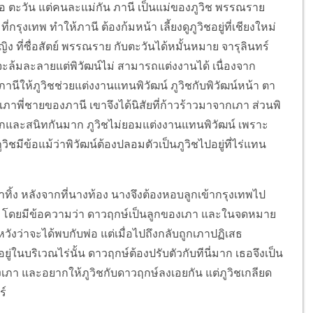
คือ ตะวัน แต่คนละแม่กัน ภานี เป็นแม่ของภูวิช พรรณราย
ี่กรุงเทพ ทำให้ภานี ต้องก้มหน้า เลี้ยงดูภูวิชอยู่ที่เชียงใหม่
หญิง ที่ซื่อสัตย์ พรรณราย กับตะวันได้หมั้นหมาย จารุลินทร์
ลังจะล้มละลายแต่พิวัฒน์ไม่ สามารถแต่งงานได้ เนื่องจาก
นีให้ภูวิชช่วยแต่งงานแทนพิวัฒน์ ภูวิชกับพิวัฒน์หน้า ตา
ภาพี่ชายของภานี เขาจึงได้นิสัยที่ก้าวร้าวมาจากเภา ส่วนพิ
ัฒน์ รักและสนิทกันมาก ภูวิชไม่ยอมแต่งงานแทนพิวัฒน์ เพราะ
ชมีข้อแม้ว่าพิวัฒน์ต้องปลอมตัวเป็นภูวิชไปอยู่ที่ไร่แทน
ิ้ง หลังจากที่นางท้อง นางจึงต้องหอบลูกเข้ากรุงเทพไป
กษ์ โดยมีข้อความว่า ดาวฤกษ์เป็นลูกของเภา และในจดหมาย
หวังว่าจะได้พบกับพ่อ แต่เมื่อไปถึงกลับถูกเภาปฏิเสธ
ยู่ในบริเวณไร่นั้น ดาวฤกษ์ต้องปรับตัวกับทีนี่มาก เธอจึงเป็น
ของเภา และอยากให้ภูวิชกับดาวฤกษ์ลงเอยกัน แต่ภูวิชเกลียด
ร์