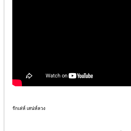
รักเล่ห์ เสน่ห์ลวง