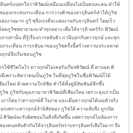
รุลินทร์แปลกใจว่าพิวัฒน์เหมือนเปลี่ยนไปเป็นคนละคน ทำให้
ติเหตุสมองกระทบกระเทือน การวางตัวของจารุลินทร์ทำให้ภูวิช
ยากแต่งงานมาก ภูวิ ชจึงเร่งที่จะแต่งงานกับจารุลินทร์ โดยเร็ว
์ โดยภูวิชพยายามจะทำทุกอย่าง เพื่อให้จารุลิ นทร์รัก พิวัฒน์
ภาเท่านั้น ที่รู้เรื่องการสลับตัว ภานีบอกกับดาวฤกษ์ และทุก
ะทบกระเทือน การกลับมาของภูวิชครั้งนี้สร้างความประหลาด
วฤกษ์จึงเริ่มชอบภูวิช
รใช้ชีวิตในไร่ ดาวฤกษ์ไม่เคยรังเกียจพิวัฒน์ ที่ ตาบอด พิ
ดีเพราะคิดว่าตนเป็นภูวิช ในที่สุดภูวิชในชื่อพิวัฒน์ก็ได้
ียงใหม่ ด้วยความใกล้ชิด ทำให้ทั้งคู่มีสัมพันธ์ลึกซึ้ง
วิช ภูวิชกับลุงเภามาหาพิวัฒน์ที่เชียงใหม่ เพราะลุงเภาเป็น
ว เภาก็ต่อว่าดาวฤกษ์ที่ ใจง่าย และเมื่อดาวฤกษ์ได้เจอตัวจริง
อกเพราะดาวฤกษ์จำนิสัยของ ภูวิชได้ ความลับจึง ถูกเปิด
 พิวัฒน์จะรับผิดชอบในสิ่งที่เกิดขึ้น แต่ดาวฤกษ์ไม่ต้องการ
้งสองคนสลับตัวกันให้จารุลินทร์ทราบจารุลินทร์เสียใจมาก จึง