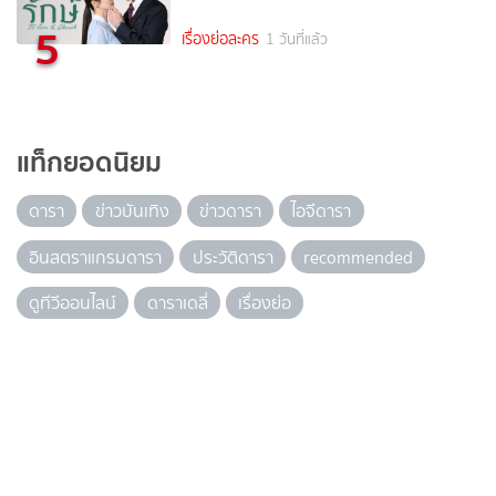
5
เรื่องย่อละคร
1 วันที่แล้ว
แท็กยอดนิยม
ดารา
ข่าวบันเทิง
ข่าวดารา
ไอจีดารา
อินสตราแกรมดารา
ประวัติดารา
recommended
ดูทีวีออนไลน์
ดาราเดลี่
เรื่องย่อ