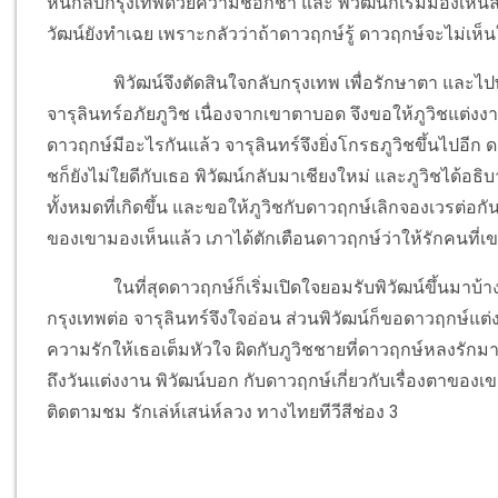
หนีกลับกรุงเทพด้วยความชอกช้ำ และ พิวัฒน์ก็เริ่มมองเห็น
วัฒน์ยังทำเฉย เพราะกลัวว่าถ้าดาวฤกษ์รู้ ดาวฤกษ์จะไม่เห็
พิวัฒน์จึงตัดสินใจกลับกรุงเทพ เพื่อรักษาตา และไปพ
จารุลินทร์อภัยภูวิช เนื่องจากเขาตาบอด จึงขอให้ภูวิชแต่ง
ดาวฤกษ์มีอะไรกันแล้ว จารุลินทร์จึงยิ่งโกรธภูวิชขึ้นไปอีก ดา
ชก็ยังไม่ใยดีกับเธอ พิวัฒน์กลับมาเชียงใหม่ และภูวิชได้อธิ
ทั้งหมดที่เกิดขึ้น และขอให้ภูวิชกับดาวฤกษ์เลิกจองเวรต่อก
ของเขามองเห็นแล้ว เภาได้ตักเตือนดาวฤกษ์ว่าให้รักคนที่เข
ในที่สุดดาวฤกษ์ก็เริ่มเปิดใจยอมรับพิวัฒน์ขึ้นมา
กรุงเทพต่อ จารุลินทร์จึงใจอ่อน ส่วนพิวัฒน์ก็ขอดาวฤกษ์แ
ความรักให้เธอเต็มหัวใจ ผิดกับภูวิชชายที่ดาวฤกษ์หลงรักมาต
ถึงวันแต่งงาน พิวัฒน์บอก กับดาวฤกษ์เกี่ยวกับเรื่องตาของเ
ติดตามชม รักเล่ห์เสน่ห์ลวง ทางไทยทีวีสีช่อง 3