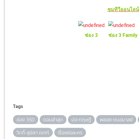
ชมทีวีออนไลน์แ
ช่อง 3
ช่อง 3 Family
Tags
ช่อง 3SD
ตอนล่าสุด
ปอ-ทฤษฎี
พลอย-เฌอมาลย์
วิกกี้-สุนิสา เจทท์
เรื่องย่อละคร