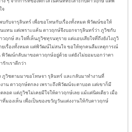
ลาง ๆ จากการที่ของตกใส่ในคืนที่ทะเลาะกับดาวฤกษ์ แต่พิ
นใจ
บกับจารุลินทร์ เพื่อขอโทษกับเรื่องทั้งหมด พิวัฒน์ขอให้
งานแทน แต่เพราะแค้น ดาวฤกษ์จึงบอกจารุลินทร์ว่า ภูวิชกับ
วฤกษ์ สะใจที่เห็นภูวิชทุรนทุราย แต่แอบเสียใจที่ถึงยังไงภูวิ
บายเรื่องทั้งหมด แต่พิวัฒน์ไม่สนใจ ขอให้ทุกคนลืมเหตุการณ์
ัน พิวัฒน์กลับมาขอดาวฤกษ์อยู่ด้วย แต่ยังไม่ยอมบอกว่าตา
ารักเราดีกว่า
บ้าง ภูวิชตามมาขอโทษจา รุลินทร์ และกลับมาทำงานที่
ต่งงาน ดาวฤกษ์ตกลง เพราะถึงพิวัฒน์จะตาบอด แต่เขาก็มี
ลอด แต่ภูวิชไม่เคยมีใจให้ดาวฤกษ์เลย แม้แต่นิดเดียว เมื่อ
ขาที่มองเห็น เพื่อเป็นของขวัญวันแต่งงานให้กับดาวฤกษ์