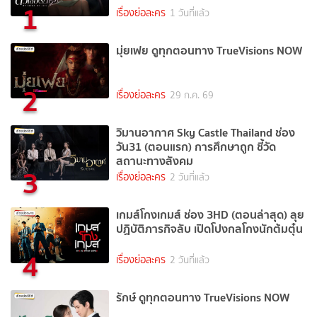
1
เรื่องย่อละคร
1 วันที่แล้ว
มุ่ยเฟย ดูทุกตอนทาง TrueVisions NOW
2
เรื่องย่อละคร
29 ก.ค. 69
วิมานอากาศ Sky Castle Thailand ช่อง
วัน31 (ตอนแรก) การศึกษาถูก ชี้วัด
สถานะทางสังคม
3
เรื่องย่อละคร
2 วันที่แล้ว
เกมส์โกงเกมส์ ช่อง 3HD (ตอนล่าสุด) ลุย
ปฏิบัติภารกิจลับ เปิดโปงกลโกงนักต้มตุ๋น
4
เรื่องย่อละคร
2 วันที่แล้ว
รักษ์ ดูทุกตอนทาง TrueVisions NOW