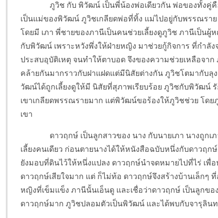
ภูวิช กับ พิวัฒน์ เป็นพี่น้องพ่อเดียวกัน พ่อของทั้งคู่
เป็นแม่ของพิวัฒน์ ภูวิชเกลียดพ่อที่ทิ้ง แม่ไปอยู่กับพรรณราย ท
โดยมี เภา พี่ชายของภานีเป็นคนช่วยเลี้ยงดูภูวิช ภานีเป็นผู้
กับพิวัฒน์ เพราะหวังพึ่งให้ฝ่ายหญิง มาช่วยกู้กิจการ ที่กำ
ประสบอุบัติเหตุ จนทำให้ตาบอด จึงของความช่วยเหลือจาก ภา
คล้ายกันมากราวกับฝาแฝดแต่มีนิสัยต่างกัน ภูวิชโตมากับลุงเ
วัฒน์ได้ถูกเลี้ยงดูให้มี นิสัยที่สุภาพเรียบร้อย ภูวิชกับพิว
เขาเกลียดพรรณรายมาก แต่พิวัฒน์ขอร้องให้ภูวิชช่วย โดยภูวิ
เขา
ดาวฤกษ์ เป็นลูกสาวของ นาง กับนายเภา นางถูกเภาท
เลี้ยงคนเดียว ก่อนตายนางได้ให้หนังสือฉบับหนึ่งกับดาวฤ
ยังมอบที่ดินไว้ให้หนึ่งแปลง ดาวฤกษ์นำจดหมายไปที่ไร่ เพื่อ
ดาวฤกษ์เสียใจมาก แต่ ก็ไม่ท้อ ดาวฤกษ์จึงสร้างบ้านเล็กๆ ที่อ
หญิงที่เข็มแข็ง ภานีนั้นเอ็นดู และเชื่อว่าดาวฤกษ์ เป็นลูก
ดาวฤกษ์มาก ภูวิชปลอมตัวเป็นพิวัฒน์ และได้พบกับจารุลินท