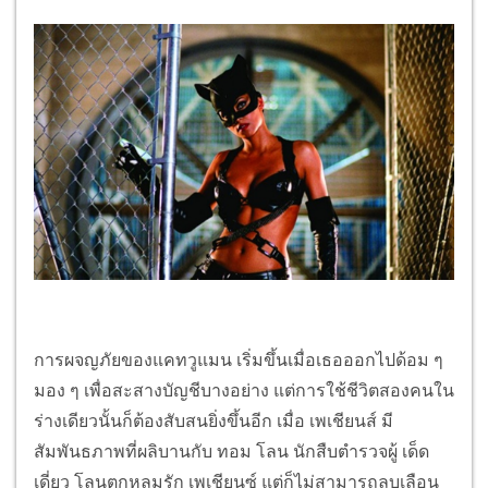
การผจญภัยของแคทวูแมน เริ่มขึ้นเมื่อเธอออกไปด้อม ๆ
มอง ๆ เพื่อสะสางบัญชีบางอย่าง แต่การใช้ชีวิตสองคนใน
ร่างเดียวนั้นก็ต้องสับสนยิ่งขึ้นอีก เมื่อ เพเชียนส์ มี
สัมพันธภาพที่ผลิบานกับ ทอม โลน นักสืบตำรวจผู้ เด็ด
เดี่ยว โลนตกหลุมรัก เพเชียนซ์ แต่ก็ไม่สามารถลบเลือน