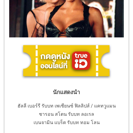
นักแสดงนำ
ฮัลลี เบอร์รี รับบท เพเชียนซ์ ฟิลลิปส์ / แคทวูแมน
ชารอน สโตน รับบท ลอเรล
เบนจามิน แบร็ต รับบท ทอม โลน