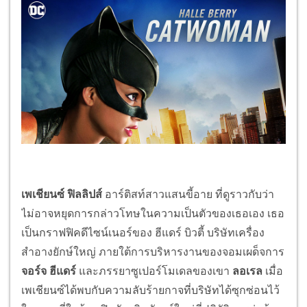
เพเชียนซ์ ฟิลลิปส์
อาร์ติสท์สาวแสนขี้อาย ที่ดูราวกับว่า
ไม่อาจหยุดการกล่าวโทษในความเป็นตัวของเธอเอง เธอ
เป็นกราฟฟิคดีไซน์เนอร์ของ ฮีแดร์ บิวตี้ บริษัทเครื่อง
สำอางยักษ์ใหญ่ ภายใต้การบริหารงานของจอมเผด็จการ
จอร์จ ฮีแดร์
และภรรยาซูเปอร์โมเดลของเขา
ลอเรล
เมื่อ
เพเชียนซ์ได้พบกับความลับร้ายกาจที่บริษัทได้ซุกซ่อนไว้