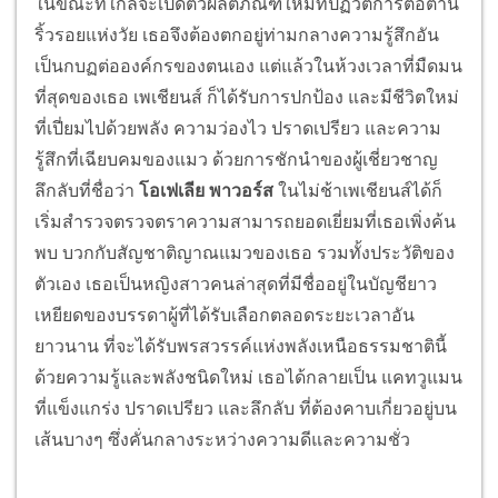
ในขณะที่ใกล้จะเปิดตัวผลิตภัณฑ์ใหม่ที่ปฏิวัติการต่อต้าน
ริ้วรอยแห่งวัย เธอจึงต้องตกอยู่ท่ามกลางความรู้สึกอัน
เป็นกบฏต่อองค์กรของตนเอง แต่แล้วในห้วงเวลาที่มืดมน
ที่สุดของเธอ เพเชียนส์ ก็ได้รับการปกป้อง และมีชีวิตใหม่
ที่เปี่ยมไปด้วยพลัง ความว่องไว ปราดเปรียว และความ
รู้สึกที่เฉียบคมของแมว
ด้วยการชักนำของผู้เชี่ยวชาญ
ลึกลับที่ชื่อว่า
โอเฟเลีย พาวอร์ส
ในไม่ช้าเพเชียนส์ได้ก็
เริ่มสำรวจตรวจตราความสามารถยอดเยี่ยมที่เธอเพิ่งค้น
พบ บวกกับสัญชาติญาณแมวของเธอ รวมทั้งประวัติของ
ตัวเอง เธอเป็นหญิงสาวคนล่าสุดที่มีชื่ออยู่ในบัญชียาว
เหยียดของบรรดาผู้ที่ได้รับเลือกตลอดระยะเวลาอัน
ยาวนาน ที่จะได้รับพรสวรรค์แห่งพลังเหนือธรรมชาตินี้
ด้วยความรู้และพลังชนิดใหม่ เธอได้กลายเป็น แคทวูแมน
ที่แข็งแกร่ง ปราดเปรียว และลึกลับ ที่ต้องคาบเกี่ยวอยู่บน
เส้นบางๆ ซึ่งคั่นกลางระหว่างความดีและความชั่ว