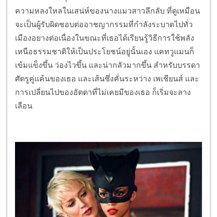
ความหลงใหลในเสน่ห์ของนางแมวสาวลึกลับ ที่ดูเหมือน
จะเป็นผู้รับผิดชอบต่ออาชญากรรมที่กำลังระบาดไปทั่ว
เมืองอยางต่อเนื่องในขณะที่เธอได้เรียนรู้วิธีการใช้พลัง
เหนือธรรมชาติให้เป็นประโยชน์อยู่นั้นเอง แคทวูแมนก็
เข้มแข็งขึ้น ว่องไวขึ้น และน่ากลัวมากขึ้น สำหรับบรรดา
ศัตรูคู่แค้นของเธอ และเส้นซึ่งคั่นระหว่าง เพเชียนส์ และ
การเปลี่ยนไปของอัตตาที่ไม่เคยมีของเธอ ก็เริ่มจะลาง
เลือน