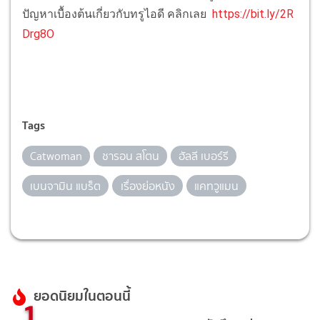
ปัญหาเบื้องต้นเกี่ยวกับทรูไอดี คลิกเลย
https://bit.ly/2R
Drg8O
Tags
Catwoman
ชารอน สโตน
ฮัลลี เบอร์รี
เบนจามิน แบร็ต
เรื่องย่อหนัง
แคทวูแมน
ยอดนิยมในตอนนี้
1