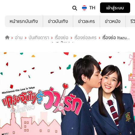
TH
เข้าสู่ระบบ
หน้าแรกบันเทิง
ข่าวบันเทิง
ข่าวละคร
ข่าวหนัง
รี
อ่าน
บันเทิงดารา
เรื่องย่อ
เรื่องย่อละคร
เรื่องย่อ Itazura
na Kiss-Love in Tokyo แกล้งจุ๊บให้รู้ว่ารัก