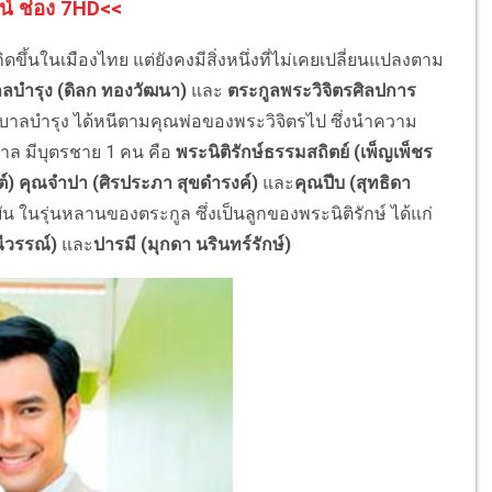
น์ ช่อง 7HD<<
ขึ้นในเมืองไทย แต่ยังคงมีสิ่งหนึ่งที่ไม่เคยเปลี่ยนแปลงตาม
ลบำรุง (ดิลก ทองวัฒนา)
และ
ตระกูลพระวิจิตรศิลปการ
บาลบำรุง ได้หนีตามคุณพ่อของพระวิจิตรไป ซึ่งนำความ
บาล มีบุตรชาย 1 คน คือ
พระนิติรักษ์ธรรมสถิตย์ (เพ็ญเพ็ชร
์)
คุณจำปา (ศิรประภา สุขดำรงค์)
และ
คุณปีบ (สุทธิดา
ัน ในรุ่นหลานของตระกูล ซึ่งเป็นลูกของพระนิติรักษ์ ได้แก่
ีวรรณ์)
และ
ปารมี (มุกดา นรินทร์รักษ์)