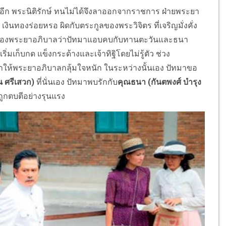
์อีก พระนิติรักษ์ ทนไม่ได้จึงลาออกจากราชการ ฝ่ายพระยา
งินทองร่อยหรอ ผิดกับตระกูลของพระวิจิตร ที่เจริญมั่งคั่ง
 จึงฟ้องพระยาอภิบาลว่าปัทมาแอบคบกับทานตะวันและธนา
่มเก็บกด แข็งกระด้างและเจ้าทิฐิโดยไม่รู้ตัว ช่วง
งทำให้พระยาอภิบาลกลุ้มใจหนัก ในระหว่างนั้นเอง ปัทมาขอ
 ศรีเสวก)
ที่นั่นเอง ปัทมาพบรักกับ
คุณธนา (กันตพงศ์ บำรุง
ูกตบตีอย่างรุนแรง