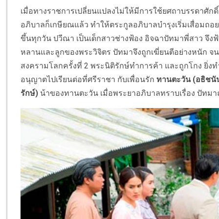
เมื่อทางราชการเปลี่ยนแปลงไม่ให้มีการใช้ยศถาบรรดาศักดิ
อภิบาลก็เกษียณแล้ว ทำให้ตระกูลอภิบาลบำรุงเริ่มเสื่อมถอย เ
ขึ้นทุกวัน ปวีณา เป็นเด็กสาวช่างฟ้อง อิจฉาปัทมาพี่สาว
หลานและลูกของพระวิจิตร ปัทมาจึงถูกเฆี่ยนตีอย่างหนัก จนเริ
สงครามโลกครั้งที่ 2 พระนิติรักษ์ทำการค้า และถูกโกง ยิ่
อนุญาตไปเรียนต่อที่ศรีราชา กับเพื่อนรัก
ทานตะวัน (อธิชนัน
รักษ์)
น้าของทานตะวัน เมื่อพระยาอภิบาลทราบเรื่อง ปัทมาถ