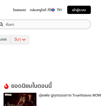
TH
เข้าสู่ระบบ
โหลดแอป
กล่องทรูไอดี ทีวี
ระเทศ
อื่นๆ
ยอดนิยมในตอนนี้
มุ่ยเฟย ดูทุกตอนทาง TrueVisions NOW