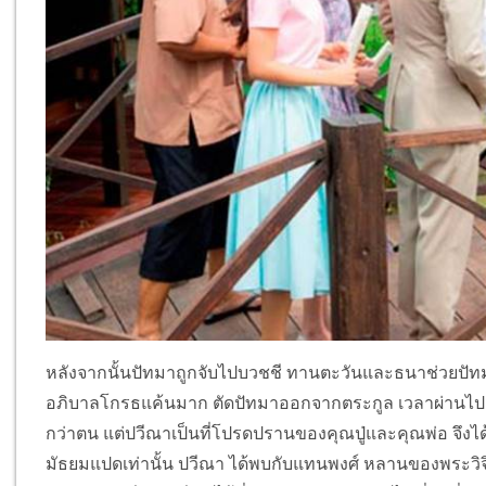
หลังจากนั้นปัทมาถูกจับไปบวชชี ทานตะวันและธนาช่วยปัทม
อภิบาลโกรธแค้นมาก ตัดปัทมาออกจากตระกูล เวลาผ่านไป ป
กว่าตน แต่ปวีณาเป็นที่โปรดปรานของคุณปู่และคุณพ่อ จึงได้
มัธยมแปดเท่านั้น ปวีณา ได้พบกับแทนพงศ์ หลานของพระวิจ