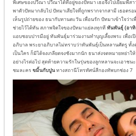
พิเศษของปวีณา ปวีณาได้ที่อยู่ของปัทมา เธอจึงไปเยี่ยมพี่
พาตัวปัทมากลับไป ปัทมาเสียใจที่ถูกพรากจากสามี เธอตรอม
เห็นรูปถ่ายของ ธนากับทานตะวัน เพื่อนรัก ปัทมาเข้าใจว่าเพ
ช่วยไว้ได้ทัน สภาพจิตใจของปัทมาแย่ลงทุกที
ทันพันธุ์ (อาทิ
แอบชอบปารมีอยู่ ทันพันธุ์มาร่วมงานทำบุญเลี้ยงพระ เพื่อ
อภิบาล พระยาอภิบาลไม่ทราบว่าทันพันธุ์เป็นหลานศัตรู ทั้งคู
เป็นใคร ก็มิได้จงเกลียดจงชังมากนัก ธนาส่งจดหมายหย่าให้ป
อย่างไรต่อไป สุดท้ายความรักในรุ่นของลูกหลานจะเอาช
ชมละคร
ขมิ้นกับปูน
ทางสถานีโทรทัศน์สีกองทัพบกช่อง 7