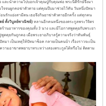
สาว และนำความไปบอกเจ้าคุณปู่กับคุณพ่อ พระนิติรักษ์จึงมา
ใจจนผูกคอฆ่าตัวตาย แต่คุณปีบมาช่วยไว้ทัน วันหนึ่งปัทมา
ื่อนรักแย่งสามีตน เธอจึงกินยาฆ่าตัวตายอีกครั้ง แต่ทุกคน
ตย์ ตั้งวิบูลย์พาณิชย์)
หลานอีกคนหนึ่งของตระกูลพระวิจิตร
เปิดร้านอาหารของคุณทั้ง 3 นาง และมีโอกาสพูดคุยกับพระยา
่พูดคุยกันถูกคอ เมื่อพระยาอภิบาลรู้ความจริงว่าทันพันธุ์
ัทมา เป็นเหตุให้ปัทมาช็อค กลายเป็นคนบ้า เรื่องราวจะเป็น
นะความอาฆาตพยาบาทระหว่างสองตระกูลได้หรือไม่ ติดตาม