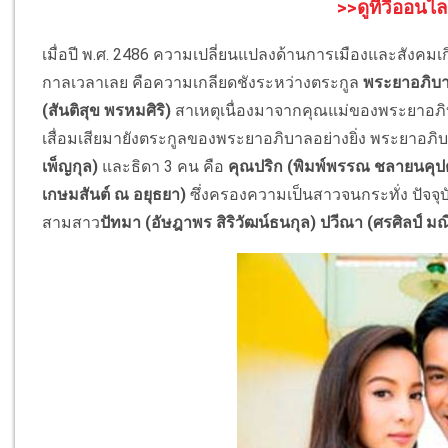
>>ดูทีวีออนไล
เมื่อปี พ.ศ. 2486 ความเปลี่ยนแปลงด้านการเมืองและสังคมเกิด
กาลเวลาเลย คือความเกลียดชังระหว่างตระกูล
พระยาอภิบา
(สันติสุข พรหมศิริ)
สาเหตุเนื่องมาจากคุณแม่ของพระยาอภิ
เสื่อมเสียมายังตระกูลของพระยาอภิบาลอย่างยิ่ง พระยาอภิ
เพ็ญกุล)
และธิดา 3 คน คือ
คุณปริก (พิมพ์พรรณ ชลายนคุปต
เกษมสันต์ ณ อยุธยา)
ซึ่งครองความเป็นสาวจนกระทั่ง ปัจจุบ
สามสาว
ปัทมา (อัษฎาพร สิริวัฒน์ธนกุล)
ปวีณา (ศรศิลป์ มณ