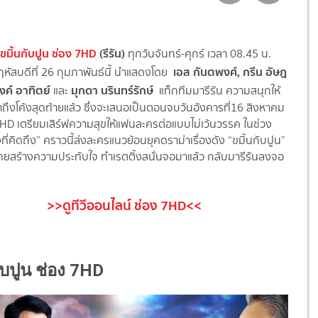
ขมิ้นกับปูน ช่อง 7HD
(รีรัน)
ทุกวันจันทร์-ศุกร์ เวลา 08.45 น.
เอส กันตพงศ์
,
กรีน อัษฎ
พฤหัสบดีที่ 26 กุมภาพันธ์นี้ นำแสดงโดย
งค์ อาทิตย์
มุกดา นรินทร์รักษ์
และ
แท็กทีมมารีรัน ความสนุกให้
ถึงโค้งสุดท้ายแล้ว ซึ่งจะเสนอเป็นตอนจบวันอังคารที่16 สิงหาคม
 7HD เตรียมเสิร์ฟความสุขให้แฟนละครต่อแบบไม่เว้นวรรค ในช่วง
ที่คิดถึง” คราวนี้ส่งละครแนวย้อนยุคดราม่าเรื่องดัง “ขมิ้นกับปูน”
เคยสร้างความประทับใจ ทำเรตติ้งสนั่นจอมาแล้ว กลับมารีรันลงจอ
>>ดูทีวีออนไลน์ ช่อง 7HD<<
กับปูน ช่อง 7HD