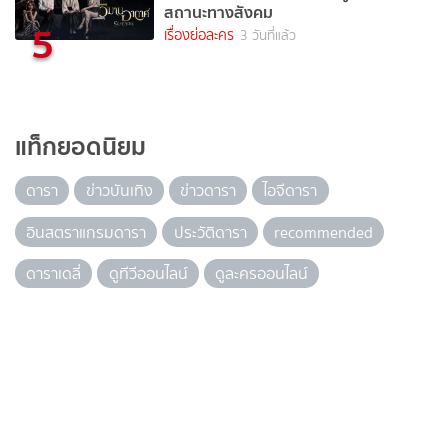
สถานะทางสังคม
5
เรื่องย่อละคร
3 วันที่แล้ว
แท็กยอดนิยม
ดารา
ข่าวบันเทิง
ข่าวดารา
ไอจีดารา
อินสตราแกรมดารา
ประวัติดารา
recommended
ดาราเดลี่
ดูทีวีออนไลน์
ดูละครออนไลน์