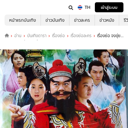
TH
เข้าสู่ระบบ
หน้าแรกบันเทิง
ข่าวบันเทิง
ข่าวละคร
ข่าวหนัง
รี
อ่าน
บันเทิงดารา
เรื่องย่อ
เรื่องย่อละคร
เรื่องย่อ จงขุ่ย
เทพยมบาลประหารผี