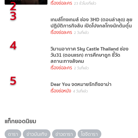
2
เรื่องย่อละคร
23 ชั่วโมงที่แล้ว
3
เกมส์โกงเกมส์ ช่อง 3HD (ตอนล่าสุด) ลุย
ปฏิบัติภารกิจลับ เปิดโปงกลโกงนักต้มตุ๋น
เรื่องย่อละคร
2 วันที่แล้ว
4
วิมานอากาศ Sky Castle Thailand ช่อง
วัน31 (ตอนแรก) การศึกษาถูก ชี้วัด
สถานะทางสังคม
เรื่องย่อละคร
2 วันที่แล้ว
5
Dear You จดหมายรักถึงอาม่า
เรื่องย่อหนัง
4 วันที่แล้ว
แท็กยอดนิยม
ดารา
ข่าวบันเทิง
ข่าวดารา
ไอจีดารา