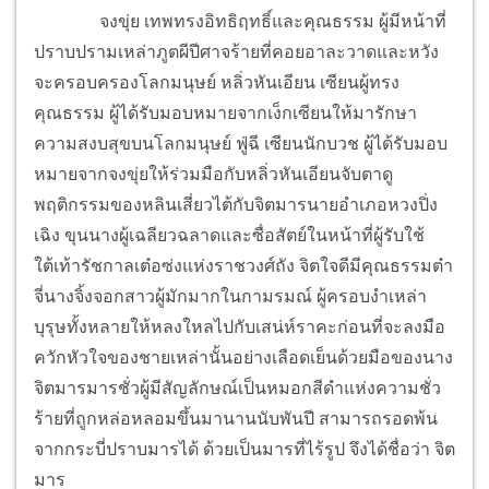
จงขุ่ย เทพทรงอิทธิฤทธิ์และคุณธรรม ผู้มีหน้าที่
ปราบปรามเหล่าภูตผีปีศาจร้ายที่คอยอาละวาดและหวัง
จะครอบครองโลกมนุษย์ หลิ่วหันเอียน เซียนผู้ทรง
คุณธรรม ผู้ได้รับมอบหมายจากเง็กเซียนให้มารักษา
ความสงบสุขบนโลกมนุษย์ ฟู่ฉี เซียนนักบวช ผู้ได้รับมอบ
หมายจากจงขุ่ยให้ร่วมมือกับหลิ่วหันเอียนจับตาดู
พฤติกรรมของหลินเสี่ยวไต้กับจิตมารนายอำเภอหวงปิ่ง
เฉิง ขุนนางผู้เฉลียวฉลาดและซื่อสัตย์ในหน้าที่ผู้รับใช้
ใต้เท้ารัชกาลเต๋อซ่งแห่งราชวงศ์ถัง จิตใจดีมีคุณธรรมต๋า
จี่นางจิ้งจอกสาวผู้มักมากในกามรมณ์ ผู้ครอบงำเหล่า
บุรุษทั้งหลายให้หลงใหลไปกับเสน่ห์ราคะก่อนที่จะลงมือ
ควักหัวใจของชายเหล่านั้นอย่างเลือดเย็นด้วยมือของนาง
จิตมารมารชั่วผู้มีสัญลักษณ์เป็นหมอกสีดำแห่งความชั่ว
ร้ายที่ถูกหล่อหลอมขึ้นมานานนับพันปี สามารถรอดพ้น
จากกระบี่ปราบมารได้ ด้วยเป็นมารที่ไร้รูป จึงได้ชื่อว่า จิต
มาร