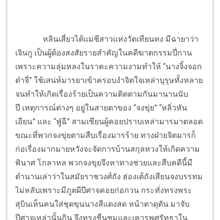
หลินเสี่ยวไต้แม่ชีสาวแห่งวัดเทียนทง มีฉายาว่า
เจินกู เป็นผู้ต้องสงสัยรายสำคัญในคดีฆาตกรรมปี่กาน
เพราะความลุ่มหลงในราคะความงามทำให้ “นางจิ้งจอก
ต๋าจี่” ใช้เสน่ห์มารยาเข้าครอบงำจิตใจเหล่าบุรุษทั้งหลาย
จนทำให้เกิดเรื่องร้ายเป็นความติดตามกันมานานนับ
ปี
เหตุการณ์ต่างๆ อยู่ในสายตาของ “จงขุ่ย” “หลิ่วหัน
เอียน” และ “ฟู่ฉี” สามเซียนผู้คอยปราบเหล่ามารมาตลอด
ขณะที่พวกจงขุ่ยตามสืบเรื่องมารร้าย ทางฝ่ายจิตมารก็
ก่อเรื่องมากมายหวังจะจัดการบ้านสกุลหวงให้เกิดความ
พินาศ โกลาหล พวกจงขุยจึงหาทางช่วยและสืบคดีนี้มี
ตำนานเล่าว่าในสมัยราชวงศ์ถัง ฮ่องเต้ถังเสียนจงบรรทม
ไม่หลับเพราะมีภูตผีปีศาจคอยก่อกวน กระทั่งทรงพระ
สุบินเห็นคนใส่ชุดขุนนางสีแดงสด หน้าตาดุดัน มาจับ
ปีศาจเหล่านั้นกิน จึงทรงชื่นชมและเคารพศรัทธาใน