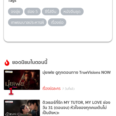
Tags
จงขุ่ย
ช่อง 5
ซีรี่ส์จีน
หนังจีนชุด
เทพยมบาลประหารผี
เรื่องย่อ
ยอดนิยมในตอนนี้
มุ่ยเฟย ดูทุกตอนทาง TrueVisions NOW
1
เรื่องย่อละคร
7 วันที่แล้ว
ติวเธอร์ที่รัก MY TUTOR, MY LOVE ช่อง
วัน 31 (ตอนจบ) หัวใจของทุกคนเต้นไม่
เป็นจังหวะ