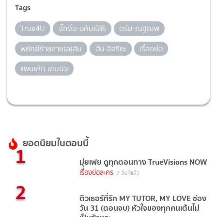
Tags
True4U
จั๊กจั่น-อคัมย์สิริ
ดรีม-ณฐณพ
พยัคฆ์ร้ายสาย(ส)ลับ
ฮั่น-อิสริยะ
เรื่องย่อ
แพนเค้ก-เขมนิจ
ยอดนิยมในตอนนี้
1
มุ่ยเฟย ดูทุกตอนทาง TrueVisions NOW
เรื่องย่อละคร
7 วันที่แล้ว
2
ติวเธอร์ที่รัก MY TUTOR, MY LOVE ช่อง
วัน 31 (ตอนจบ) หัวใจของทุกคนเต้นไม่