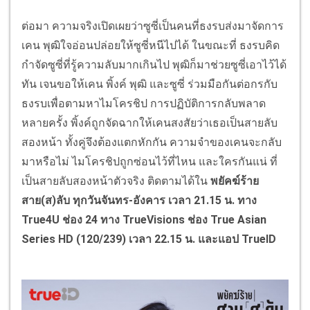
ต่อมา ความจริงเปิดเผยว่าซูซี่เป็นคนที่ธงรบส่งมาจัดการ
เคน พุฒิใจอ่อนปล่อยให้ซูซี่หนีไปได้ ในขณะที่ ธงรบคิด
กำจัดซูซี่ที่รู้ความลับมากเกินไป พุฒิก็มาช่วยซูซี่เอาไว้ได้
ทัน เจนขอให้เคน พิ้งค์ พุฒิ และซูซี่ ร่วมมือกันต่อกรกับ
ธงรบเพื่อตามหาไมโครชิป การปฏิบัติการกลับพลาด
หลายครั้ง พิ้งค์ถูกจัดฉากให้เคนสงสัยว่าเธอเป็นสายลับ
สองหน้า ทั้งคู่จึงต้องแตกหักกัน ความจำของเคนจะกลับ
มาหรือไม่ ไมโครชิปถูกซ่อนไว้ที่ไหน และใครกันแน่ ที่
เป็นสายลับสองหน้าตัวจริง ติดตามได้ใน
พยัคฆ์ร้าย
สาย(ส)ลับ
ทุกวันจันทร
-อังคาร เวลา 21.15 น. ทาง
True4U ช่อง 24 ทาง TrueVisions ช่อง True Asian
Series HD (120/239) เวลา 22.15 น. และแอป TrueID