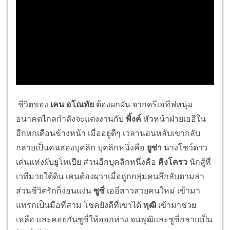
ชีวิตของ
เคน อโณทัย
ต้องผกผัน จากครีเอทีฟหนุ่ม
อนาคตไกลกำลังจะแต่งงานกับ
พิ้งค์
หัวหน้าฝ่ายเออีใน
อีกหกเดือนข้างหน้า เมื่ออยู่ดีๆ เวลานอนหลับเขากลับ
กลายเป็นคนสองบุคลิก บุคลิกหนึ่งคือ
ยูซ่า
นางโชว์ดาว
เด่นแห่งผับยูโทเปีย ส่วนอีกบุคลิกหนึ่งคือ
คิงโครว
นักสู้ที่
เวทีมวยใต้ดิน เคนต้องผวาเมื่อถูกกลุ่มคนลึกลับตามล่า
ส่วนชีวิตรักก็ง่อนแง่น
ซูซี่
เออีสาวสวยคนใหม่ เข้ามา
แทรกเป็นมือที่สาม โชคยังดีที่เขาได้
พุฒิ
เข้ามาช่วย
เหลือ และคอยกันซูซี่ให้ออกห่าง จนพุฒิและซูซี่กลายเป็น