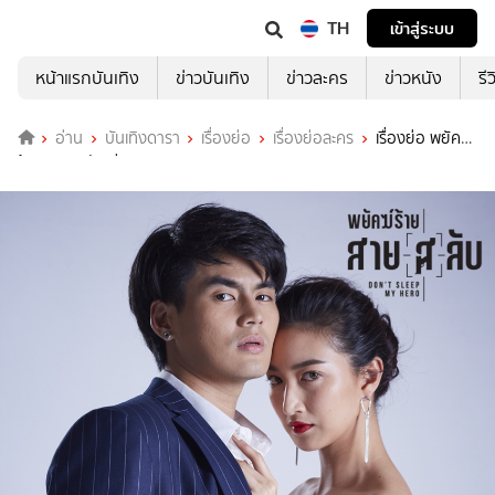
TH
เข้าสู่ระบบ
หน้าแรกบันเทิง
ข่าวบันเทิง
ข่าวละคร
ข่าวหนัง
รี
อ่าน
บันเทิงดารา
เรื่องย่อ
เรื่องย่อละคร
เรื่องย่อ พยัคฆ์
ร้ายสาย(ส)ลับ ช่อง True4U