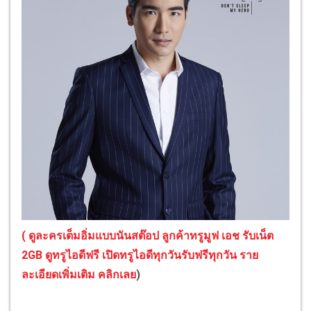
( ดูละครเต็มอิ่มแบบนันสต๊อป ลูกค้าทรูมูฟ เอช รับเน็ต
2GB ดูทรูไอดีฟรี เปิดทรูไอดีทุกวันรับฟรีทุกวัน ราย
ละเอียดเพิ่มเติม คลิกเลย
)