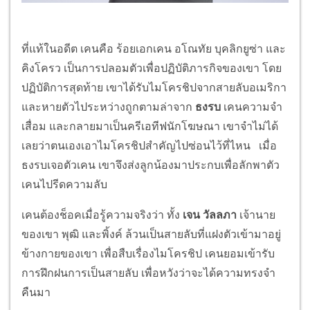
ที่แท้ในอดีต เคนคือ ร้อยเอกเคน อโณทัย บุคลิกยูซ่า และ
คิงโครว เป็นการปลอมตัวเพื่อปฏิบัติภารกิจของเขา โดย
ปฏิบัติการสุดท้าย เขาได้รับไมโครชิปจากสายลับอเมริกา
และหายตัวไประหว่างถูกตามล่าจาก
ธงรบ
เคนความจำ
เสื่อม และกลายมาเป็นครีเอทีฟนักโฆษณา เขาจำไม่ได้
เลยว่าตนเองเอาไมโครชิปสำคัญไปซ่อนไว้ที่ไหน เมื่อ
ธงรบเจอตัวเคน เขาจึงส่งลูกน้องมาประกบเพื่อลักพาตัว
เคนไปรีดความลับ
เคนต้องช็อคเมื่อรู้ความจริงว่า ทั้ง
เจน วัลลภา
เจ้านาย
ของเขา พุฒิ และพิ้งค์ ล้วนเป็นสายลับที่แฝงตัวเข้ามาอยู่
ข้างกายของเขา เพื่อสืบเรื่องไมโครชิป เคนยอมเข้ารับ
การฝึกฝนการเป็นสายลับ เพื่อหวังว่าจะได้ความทรงจำ
คืนมา