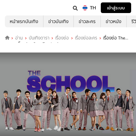
TH
เข้าสู่ระบบ
หน้าแรกบันเทิง
ข่าวบันเทิง
ข่าวละคร
ข่าวหนัง
รี
อ่าน
บันเทิงดารา
เรื่องย่อ
เรื่องย่อละคร
เรื่องย่อ The
School โรงเรียนป่วน ก๊วนนักเรียนแสบ