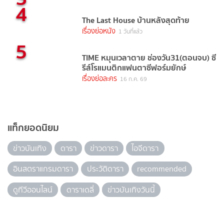
4
The Last House บ้านหลังสุดท้าย
เรื่องย่อหนัง
1 วันที่แล้ว
5
TIME หมุนเวลาตาย ช่องวัน31(ตอนจบ) ซี
รีส์โรแมนติกแฟนตาซีฟอร์มยักษ์
เรื่องย่อละคร
16 ก.ค. 69
แท็กยอดนิยม
ข่าวบันเทิง
ดารา
ข่าวดารา
ไอจีดารา
อินสตราแกรมดารา
ประวัติดารา
recommended
ดูทีวีออนไลน์
ดาราเดลี่
ข่าวบันเทิงวันนี้