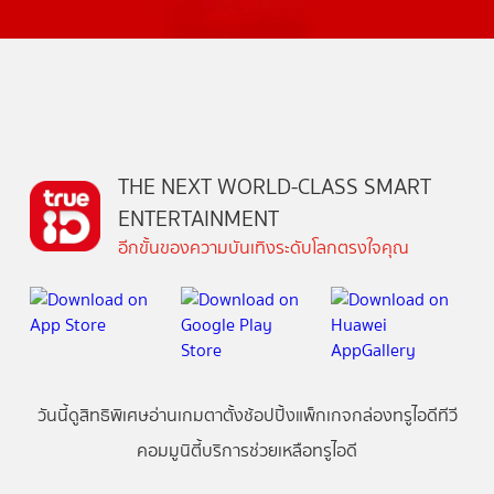
THE NEXT WORLD-CLASS SMART
ENTERTAINMENT
อีกขั้นของความบันเทิงระดับโลกตรงใจคุณ
วันนี้
ดู
สิทธิพิเศษ
อ่าน
เกม
ตาตั้ง
ช้อปปิ้ง
แพ็กเกจ
กล่องทรูไอดีทีวี
คอมมูนิตี้
บริการช่วยเหลือทรูไอดี