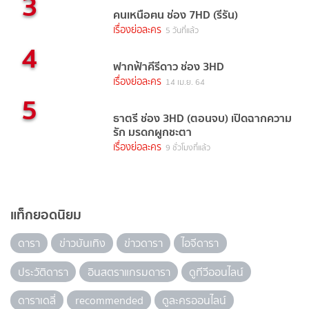
3
คนเหนือฅน ช่อง 7HD (รีรัน)
เรื่องย่อละคร
5 วันที่แล้ว
4
ฟากฟ้าคีรีดาว ช่อง 3HD
เรื่องย่อละคร
14 เม.ย. 64
5
ธาตรี ช่อง 3HD (ตอนจบ) เปิดฉากความ
รัก มรดกผูกชะตา
เรื่องย่อละคร
9 ชั่วโมงที่แล้ว
แท็กยอดนิยม
ดารา
ข่าวบันเทิง
ข่าวดารา
ไอจีดารา
ประวัติดารา
อินสตราแกรมดารา
ดูทีวีออนไลน์
ดาราเดลี่
recommended
ดูละครออนไลน์