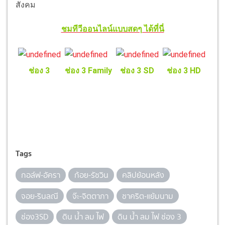
สังคม
ชมทีวีออนไลน์แบบสดๆ ได้ที่นี่
ช่อง 3
ช่อง 3 Family
ช่อง 3 SD
ช่อง 3 HD
Tags
กอล์ฟ-อัครา
ก้อย-รัชวิน
คลิปย้อนหลัง
จอย-รินลณี
จ๊ะ-จิตตาภา
ชาคริต-แย้มนาม
ช่อง3SD
ดิน น้ำ ลม ไฟ
ดิน น้ำ ลม ไฟ ช่อง 3