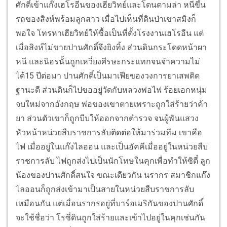
ศักดิ์เข้าแก๊งเฮโรอีนของเฮียวิทย์และโดนตามล่า หนีขึ้น
รถของสิงห์พร้อมลูกสาว เมื่อไปเห็นที่ดินป่าเขาสมิงก็
พอใจ โทรหาเฮียวิทย์ให้ซื้อเป็นที่ตั้งโรงงานเฮโรอีน แต่
เมื่อสิงห์ไม่ขายปานศักดิ์จึงยิงทิ้ง ส่วนดินกระโดดหน้าผา
หนี และนิอรนั้นถูกเหวี่ยงศีรษะกระแทกจนจำความไม่
ได้15 ปีต่อมา ปานศักดิ์เป็นมาเฟียของวงการยาเสพติด
ฐานะดี ส่วนดินก็ไปขออยู่วัดกับหลวงพ่อไฟ ร้อยเอกหนุ่ม
จบใหม่จากอังกฤษ พ่อของเขาตายเพราะถูกใส่ร้ายว่าค้า
ยา ส่วนตัวเขาก็ถูกบีบให้ออกจากตำรวจ จนผู้พันแสวง
หัวหน้าหน่วยสืบราชการลับติดต่อให้มาร่วมทีม เขาคือ
ไฟ เมื่ออยู่ในแก๊งไลออน และเป็นอัคคีเมื่ออยู่ในหน่วยสืบ
ราชการลับ ไฟถูกส่งไปเป็นนักโทษในคุกเพื่อทำให้ซิตี๋ ลูก
น้องของปานศักดิ์สนใจ ขณะเดียวกัน นรากร สมาชิกแก๊ง
ไลออนก็ถูกส่งเข้ามาเป็นสายในหน่วยสืบราชการลับ
เหมือนกัน แต่เมื่อนรากรอยู่ที่บาร์อเมริกันของปานศักดิ์
จะใช้ชื่อว่า โรซี่ดินถูกใส่ร้ายและเข้าไปอยู่ในคุกเช่นกัน