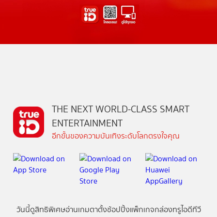
THE NEXT WORLD-CLASS SMART
ENTERTAINMENT
อีกขั้นของความบันเทิงระดับโลกตรงใจคุณ
วันนี้
ดู
สิทธิพิเศษ
อ่าน
เกม
ตาตั้ง
ช้อปปิ้ง
แพ็กเกจ
กล่องทรูไอดีทีวี