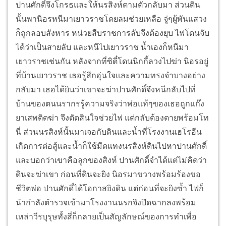
ปานศักดิ์จึงโกรธและให้นรสิงห์ตามตัวกลับมา ส่วนดิน
นั้นพานิอรหนีมาเยาวราชโดยลมช่วยเหลือ จู่ๆผู้พันแสวง
ก็ถูกลอบสังหาร หน่วยสืบราชการลับจึงต้องยุบ ไฟโดนจับ
ได้ว่าเป็นสายลับ และหนีไปเยาวราช น้ำเองก็หนีมา
เยาวราชเช่นกัน หลังจากที่ซิตี๋โดนนิกกี้ลวงไปฆ่า นิอรอยู่
ที่บ้านเยาวราช เธอรู้สึกอุ่นใจและความทรงจำบางอย่าง
กลับมา เธอได้ยินว่าเขาจะฆ่าปานศักดิ์จึงหนีกลับไปที่
บ้านของตนนรากรรู้ความจริงว่าพ่อแท้ๆของเธอถูกแก๊ง
ยาเสพติดฆ่า จึงตัดสินใจช่วยไฟ แต่กลับต้องตายพร้อมโท
นี่ ส่วนนรสิงห์นั้นมาเจอกับดินและน้ำที่โรงงานเฮโรอีน
เกิดการต่อสู้และน้ำก็ใช้มีดแทงนรสิงห์ดินไปหาปานศักดิ์
และบอกว่าเขาคือลูกของสิงห์ ปานศักดิ์จำได้แต่ไม่คิดว่า
ดินจะฆ่าเขา ก่อนที่ดินจะยิง นิอรมาขวางพร้อมร้องขอ
ชีวิตพ่อ ปานศักดิ์ได้โอกาสยิงดิน แต่ก่อนที่จะยิงซ้ำ ไฟก็
นำกำลังตำรวจเข้ามาโรงงานนรกจึงปิดฉากลงพร้อม
เหล่าวีรบุรุษทั้งสี่ก็กลายเป็นสัญลักษณ์ของการทำเพื่อ