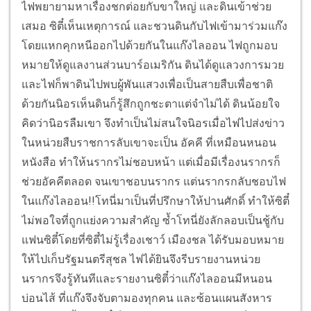
ไฟพยายามหาเรื่องชกต่อยกับขาใหญ่ และดินเข้าช่วย
เสมอ ซิตี๋เห็นเหตุการณ์ และชวนดินกับไฟเข้ามาร่วมแก๊ง
โดยแหกคุกหนีออกไปด้วยกันในแก๊งไลออน ไฟถูกมอบ
หมายให้ดูแลงานส่วนบาร์อเมริกัน ดินได้ดูแลวงการมวย
และไฟก็พาดินไปพบผู้พันแสวงเพื่อเป็นสายสืบเพื่อชาติ
ด้วยกันนิอรเห็นดินก็รู้สึกถูกชะตาแต่จำไม่ได้ ดินน้อยใจ
คิดว่านิอรลืมเขา จึงทำเป็นไม่สนใจนิอรเมื่อไฟไปส่งข่าว
ในหน่วยสืบราชการลับเขาจะเป็น อัคคี ที่เหมือนหนอน
หนังสือ ทำให้นรากรไม่ชอบหน้า แต่เมื่อมีเรื่องนรากรก็
ช่วยอัคคีตลอด จนเขาชอบนรากร แต่นรากรกลับชอบไฟ
ในแก๊งไลออน!!โทนี่มาเป็นที่ปรึกษาให้ปานศักดิ์ ทำให้ซิตี๋
ไม่พอใจที่ถูกแย่งความสำคัญ ซ้ำโทนี่ยังลักลอบเป็นชู้กับ
แฟนซิตี๋โดยที่ซิตี๋ไม่รู้เรื่องเชาว์ เมืองชล ได้รับมอบหมาย
ให้ไปเก็บรัฐมนตรีสุชล ไฟได้ยินจึงรีบรายงานหน่วย
นรากรจึงรู้ทันทีและรายงานซิตี๋ว่าแก๊งไลออนมีหนอน
บ่อนไส้ ที่แก๊งจึงจับตามองทุกคน และซ้อนแผนสังหาร