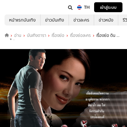
TH
เข้าสู่ระบบ
หน้าแรกบันเทิง
ข่าวบันเทิง
ข่าวละคร
ข่าวหนัง
รี
อ่าน
บันเทิงดารา
เรื่องย่อ
เรื่องย่อละคร
เรื่องย่อ ดิน น้ำ
ลม ไฟ