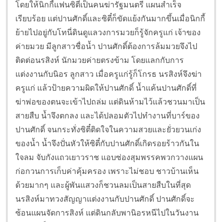
โดยให้นิกกี้แฟนซิตี๋เป็นคนฆ่ารัฐมนตรี แผนสำเร็จ
เรียบร้อย แต่ปานศักดิ์และซิตี๋ก็ขัดแย้งกันมากขึ้นเมื่อนิกกี้
ย้ายไปอยู่กับโทนี่ดินดูแลวงการมวยก็รู้จักครูแก่ เจ้าของ
ค่ายมวย มีลูกสาวชื่อน้ำ ปานศักดิ์ต้องการล้มมวยจึงไป
ติดต่อนรสิงห์ นักมวยค่ายตรงข้าม โดยแลกกับการ
แต่งงานกับนิอร ลูกสาว เมื่อครูแก่รู้ก็โกรธ นรสิงห์จึงฆ่า
ครูแก่ แล้วป้ายความผิดให้ปานศักดิ์ น้ำแค้นปานศักดิ์ที่
ฆ่าพ่อของตนจะเข้าไปถล่ม แต่ดินห้ามไว้แล้วชวนมาเป็น
สายสืบ น้ำจึงตกลง และได้ปลอมตัวไปทำงานที่บาร์ของ
ปานศักดิ์ จนกระทั่งซิตี๋ติดใจในความสวยและยั่วยวนเก่ง
ของน้ำ น้ำจึงปั่นหัวให้ซิตี๋กับปานศักดิ์เกิดรอยร้าวกันใน
ใจลม จับกังแถวเยาวราช แอบซ่องสุมพรรคพวกวางแผน
ก่อกวนการเก็บค่าคุ้มครอง เพราะไม่ชอบ ชาวบ้านเห็น
ด้วยมากๆ และผู้พันแสวงก็ชวนลมเป็นสายสืบในที่สุด
นรสิงห์มาทวงสัญญาแต่งงานกับปานศักดิ์ ปานศักดิ์จะ
ซ้อนแผนจัดการสิงห์ แต่ดินกลับพานิอรหนีไปในวันงาน