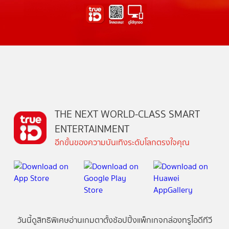
THE NEXT WORLD-CLASS SMART
ENTERTAINMENT
อีกขั้นของความบันเทิงระดับโลกตรงใจคุณ
วันนี้
ดู
สิทธิพิเศษ
อ่าน
เกม
ตาตั้ง
ช้อปปิ้ง
แพ็กเกจ
กล่องทรูไอดีทีวี