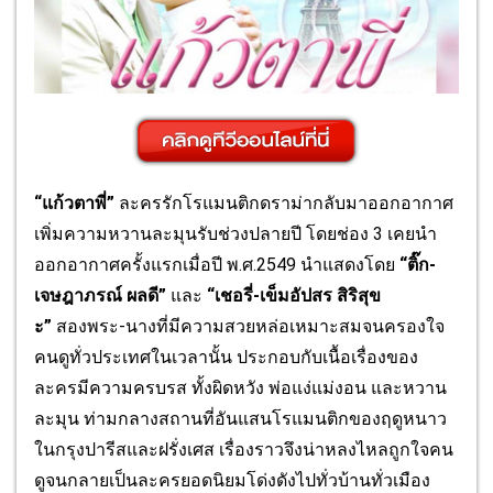
“
แก้วตาพี่
”
ละครรักโรแมนติกดราม่ากลั
บมาออกอากาศ
เพิ่มความหวานละมุ
นรับช่วงปลายปี โดยช่อง 3 เคยนำ
ออกอากาศครั้งแรกเมื่อปี พ.ศ.2549 นำแสดงโดย
“ติ๊ก-
เจษฎาภรณ์ ผลดี”
และ
“เชอรี่-เข็มอัปสร สิริสุข
ะ”
สองพระ-นางที่มีความสวยหล่
อเหมาะสมจนครองใจ
คนดูทั่
วประเทศในเวลานั้น ประกอบกับเนื้อเรื่องของ
ละครมี
ความครบรส ทั้งผิดหวัง พ่อแง่แม่งอน และหวาน
ละมุน ท่ามกลางสถานที่อันแสนโรแมนติ
กของฤดูหนาว
ในกรุงปารีสและฝรั่
งเศส เรื่องราวจึงน่าหลงไหล
ถูกใจคน
ดู
จนกลายเป็นละครยอดนิยมโด่งดั
งไปทั่วบ้านทั่วเมือง