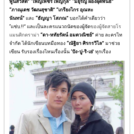
พูนสวัสดิ์” “เพ็ญเพ็ชร เพ็ญกุล” “มยุริญ ผ่องผุดพันธ์”
“ภาณุเดช วัฒนสุชาติ” “เกรียงไกร อุณหะ
นันทน์”
และ
“ธัญญา โสภณ”
บอกได้คำเดียวว่า
“แซ่บ.!!”
และเป็นละครแนวถนัดของผู้จัด
ของ
ผู้จัดสายโร
แมนติกดราม่า
“
ดา-
หทัยรัตน์ อมตวณิชย์
”
ค่าย ละครไท
จำกัด ได้นักเขียนบทมือทอง
“
ณัฐิยา ศิรกรวิไล
”
มาช่วย
เขียน รับรองเรื่องไหนเรื่องนั้น
‘
ปัง-ปู-ริ-เย่
’
ทุกเรื่อง