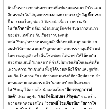
นับเป็นระยะเวลาอันยาวนานที่
แฟนๆละครแนวรักโรแมน
ติกดราม่า ไม่ได้ดูละครของสองพระ-นาง คู่ขวัญ
ติ๊ก-เชอ
รี่
มาระยะใหญ่ ช่อง 3 จึงขอนำเรื่องราวความรัก
ใน
“
แก้วตาพี่
”
กลับมาอ้อนคนดูอีกครั้ง รับอากาศหนาว
ของประเทศไทย กับเรื่องราวของหนุ่ม
หล่อ
‘
ชิษณุ
’
ทายาทตระกูลดัง ที่เกิดอุบัติเหตุขณะขั
บรถ
จนทำให้ตาบอด แถมยังถูกขอหย่าจากภรรยาสุดที่
รัก แต่
ในความสูญเสียครั้งนั้
นโชคชะตาได้นำพาให้ได้พบกั
บ
สาวสวยแสนดี
‘
นาถลดา
’
ที่กำลังผิดหวังเสียใจและคิดสั้
น
เพราะความรักเช่นกัน ทั้งคู่ได้ช่วยเหลือได้รักและผู
กพัน
จนเกิดเป็นความรัก แต่กว่าจะสมหวังก็ต้องมีอุ
ปสรรคเข้า
มาทดสอบพอสมควร แล้ว
‘
นาถลดา
’
จะเป็นดวงตา
ให้
‘
ชิษณุ
’
ได้อย่างไร นำแสดงโดย
“ติ๊ก-เจษฎาภรณ์
ผลดี”
ประกบคู่กับ
“เชอรี่-เข็มอัปสร สิริสุขะ”
ร่วมสร้าง
ความสนุกครบรสโดย
“วรฤทธิ์ ไวยเจียรนัย” “สกาวใจ