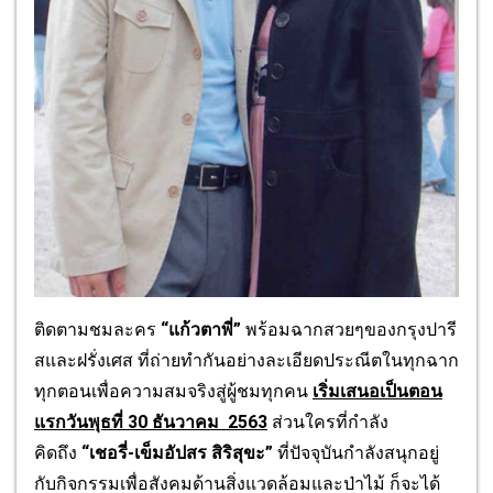
ติดตามชมละคร
“
แก้วตาพี่
”
พร้อมฉากสวยๆของกรุงปารี
สและฝรั่
งเศส ที่ถ่ายทำกันอย่างละเอียดประณี
ตในทุกฉาก
ทุกตอนเพื่อความสมจริ
งสู่ผู้ชมทุกคน
เริ่มเสนอเป็นตอน
แรกวันพุธที่ 30 ธันวาคม 2563
ส่วนใครที่กำลัง
คิดถึง
“
เชอรี่-เข็มอัปสร สิริสุขะ
”
ที่ปัจจุบันกำลังสนุกอยู่
กับกิ
จกรรมเพื่อสังคม
ด้านสิ่งแวดล้
อมและป่าไม้
ก็จะได้