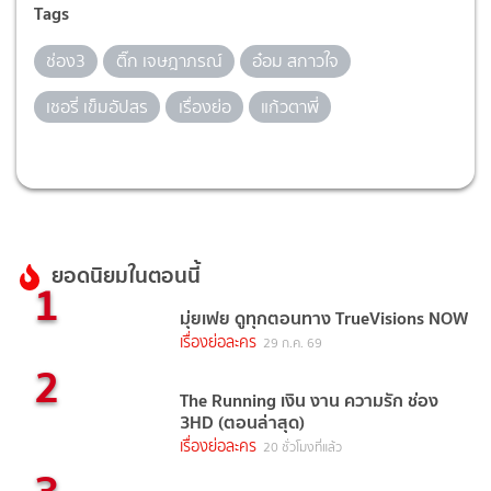
Tags
ช่อง3
ติ๊ก เจษฎาภรณ์
อ๋อม สกาวใจ
เชอรี่ เข็มอัปสร
เรื่องย่อ
แก้วตาพี่
ยอดนิยมในตอนนี้
1
มุ่ยเฟย ดูทุกตอนทาง TrueVisions NOW
เรื่องย่อละคร
29 ก.ค. 69
2
The Running เงิน งาน ความรัก ช่อง
3HD (ตอนล่าสุด)
เรื่องย่อละคร
20 ชั่วโมงที่แล้ว
3