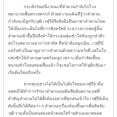
กระทั่งวันหนึ่ง ขณะที่ลำดวนกำลังไปโรง
พยาบาลเพื่อตรวจครรภ์ ด้วยความแค้นที่รู้ว่าลำดวน
กำลังจะมีลูกกับวุฒิ เวฬุรีย์จึงสั่งมือปืนมาฆ่าลำดวนโดย
ให้เบี่ยงประเด็นไปที่การชิงทรัพย์ ระหว่างการต่อสู้นั้น
ลำดวนเข้ายื้อปืนจึงทำให้กระสุนพุ่งเข้าใส่ท้องถูกนำตัว
ส่งโรงพยาบาลอาการสาหัส ที่หน้าห้องฉุกเฉิน…เวฬุรีย์
แสร้งทำเป็นมาดูอาการลำดวนด้วยความหวังดี แต่ในใจ
แช่งชักให้ลำดวนตายพร้อมลูก เพราะเมื่อกำจัดเสี้ยน
หนามหัวใจจนหมดสิ้นแล้ว ก็จะขอโอกาสให้วุฒิกลับมา
เริ่มต้นใหม่อีกครั้ง
หากทุกอย่างไม่ได้เป็นไปดั่งใจของเวฬุรีย์ เมื่อ
แพทย์ได้ทำการรักษาลำดวนจนพ้นขีดอันตราย แต่ที่
สำคัญลำดวนไม่ได้ตั้งท้องอย่างที่ทุกคนเข้าใจ เวฬุรีย์เห็น
ดังนั้นจึงได้ทีต่อว่า ๆ ลำดวนกุเรื่องท้องขึ้นมาเพื่อคิดจับ
วุฒิ รวมทั้งเป็นคนสองหน้าคอยใส่ร้ายตัวเองมาตลอด