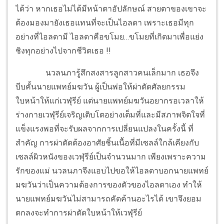
ได้ว่า หากเธอไม่ได้มีหน้าตาอัปลักษณ์ สายตาของเขาจะ
ต้องมองมายังเธอแทนที่จะเป็นไอลดา เพราะเธอมีทุก
อย่างที่ไอลดามี ไอลดาคือขโมย…ขโมยที่เกิดมาเพื่อแย่ง
ชิงทุกอย่างไปจากชีวิตเธอ !!
นวลนภารู้สึกสงสารลูกสาวคนเล็กมาก เธอจึง
บีบคั้นนายแพทย์มฆวัน ผู้เป็นพ่อให้ผ่าตัดศัลยกรรม
ใบหน้าให้แก่เวฬุรีย์ แต่นายแพทย์มฆวันอยากรอเวลาให้
ร่างกายเวฬุรีย์เจริญเติบโตอย่างเต็มที่และมีสภาพจิตใจที่
แข็งแรงพอที่จะรับผลจากการเปลี่ยนแปลงในครั้งนี้ ที่
สำคัญ การผ่าตัดต้องอาศัยชิ้นเนื้อที่มีเซลล์ใกล้เคียงกับ
เซลล์ผิวหนังของเวฬุรีย์เป็นจำนวนมาก เพียงเพราะความ
รักของแม่ นวลนภาจึงแอบไปขอให้ไอลดาบอกนายแพทย์
มฆวันว่าเป็นความต้องการของตัวของไอลดาเอง ทำให้
นายแพทย์มฆวันไม่สามารถคัดค้านอะไรได้ เขาจึงยอม
ตกลงจะทำการผ่าตัดใบหน้าให้เวฬุรีย์