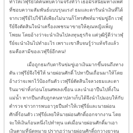
ทำให้เวฬุรีย์ได้ค้นพบความจริงที่ว่า เธอมีรสนิยมทางเพศ
ที่ชอบความสัมพันธ์แบบรุนแรง! ธมและดารินนำเงินที่ได้
จากเวฬุรีย์ไปใช้ได้เพียงไม่นานก็โทรศัพท์มาข่มขู่อีก เวฬุ
รีย์จึงตัดสินใจนำเครื่องเพชรมาขายให้คุณหญิงเพ็ญ
โพยม โดยอ้างว่าจะนำเงินไปลงทุนธุรกิจ แต่วุฒิรู้ดีว่าเวฬุ
รีย์จะนำเงินไปทำอะไร เพราะเขาสืบจนรู้ว่าแท้จริงแล้ว
ธมคือสามีของเวฬุรีย์อีกคน!
เมื่อถูกธมกับดารินข่มขู่เอาเงินมากขึ้นจนถึงทาง
ตัน เวฬุรีย์จึงใช้ให้ นายผ่อนศักดิ์ ไปหาปืนเถื่อนมาให้โดย
อ้างว่าจะพกไว้ป้องกันตัว เวฬุรีย์ตัดสินใจลวงธมและดา
รินมาฆ่าทิ้งก่อนโยนศพลงเขื่อน และนำเอาปืนไปทิ้งใน
แม่น้ำ หากปืนกลับถูกคนหาปลาเก็บได้จึงนำไปมอบให้กับ
ตำรวจ ข่าวการพบอาวุธปืนทำให้เวฬุรีย์และนายผ่อน
ศักดิ์ร้อนตัว เวฬุรีย์เลยให้นายผ่อนศักดิ์ออกจากงาน โดย
จะให้เงินก้อนหนึ่งไปทำทุน แต่เมื่อนายผ่อนศักดิ์มาเอา
เงินตามที่นัดหมาย ปรากฏว่านายผ่อนศักดิ์ถูกวางยาจน