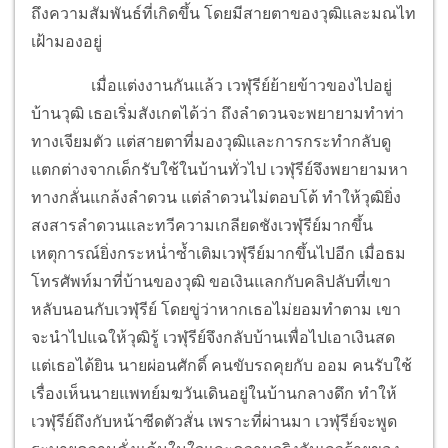
ถึงความสัมพันธ์ที่เกิดขึ้น โดยมีสายตาของวุฒิและมณไท
เฝ้ามองอยู่
เมื่อแต่งงานกันแล้ว เวฬุรีย์ย้ายข้าวของไปอยู่
บ้านวุฒิ เธอเริ่มสังเกตได้ว่า ถึงลำดวนจะพยายามทำท่า
ทางเจียมตัว แต่สายตาที่มองวุฒิและการกระทำกลับดู
แตกต่างจากเด็กรับใช้ในบ้านทั่วไป เวฬุรีย์จึงพยายามหา
ทางกลั่นแกล้งลำดวน แต่ลำดวนไม่ตอบโต้ ทำให้วุฒิยิ่ง
สงสารลำดวนและทวีความเกลียดชังเวฬุรีย์มากขึ้น
เหตุการณ์ยิ่งกระหน่ำซ้ำเติมเวฬุรีย์มากขึ้นไปอีก เมื่อธม
โทรศัพท์มาที่บ้านของวุฒิ ขอเงินแลกกับคลิปลับที่เขา
หลับนอนกับเวฬุรีย์ โดยขู่ว่าหากเธอไม่ยอมทำตาม เขา
จะนำไปแฉให้วุฒิรู้ เวฬุรีย์จึงกลับบ้านเพื่อไปเอาเงินสด
แต่เธอได้ยิน นายผ่อนศักดิ์ คนขับรถคุยกับ ออม คนรับใช้
เรื่องเห็นนายแพทย์มฆวันเดินอยู่ในบ้านกลางดึก ทำให้
เวฬุรีย์ถึงกับหน้าซีดตัวสั่น เพราะที่ผ่านมา เวฬุรีย์จะพูด