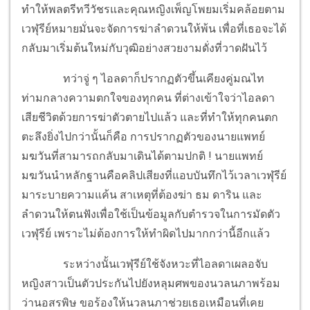
ทำให้พลตรีทวีวัชรและคุณหญิงเพ็ญโพยมเริ่มคล้อยตาม
เวฬุรีย์หมายมั่นจะจัดการฆ่าลำดวนให้พ้น เพื่อที่เธอจะได้
กลับมาเริ่มต้นใหม่กับวุฒิอย่างสวยงามดั่งที่วาดฝันไว้
ทว่าจู่ ๆ ไอลดาก็ปรากฏตัวขึ้นเคียงคู่มณไท
ท่ามกลางความตกใจของทุกคน ที่ต่างเข้าใจว่าไอลดา
เสียชีวิตด้วยการฆ่าตัวตายไปแล้ว และที่ทำให้ทุกคนตก
ตะลึงยิ่งไปกว่านั้นก็คือ การปรากฏตัวของนายแพทย์
มฆวันที่สามารถกลับมาเดินได้ตามปกติ ! นายแพทย์
มฆวันนำหลักฐานคือคลิปเสียงที่แอบบันทึกไว้เวลาเวฬุรีย์
มาระบายความแค้น สาเหตุที่ต้องฆ่า ธม ดาริน และ
ลำดวนให้ตนฟังเพื่อใช้เป็นข้อมูลกับตำรวจในการมัดตัว
เวฬุรีย์ เพราะไม่ต้องการให้ทำผิดไปมากกว่านี้อีกแล้ว
ระหว่างนั้นเวฬุรีย์ใช้จังหวะที่ไอลดาเผลอจับ
หญิงสาวเป็นตัวประกันไปยังหลุมศพของนวลนภาพร้อม
ว่านอสรพิษ ขอร้องให้นวลนภาช่วยเธอเหมือนที่เคย