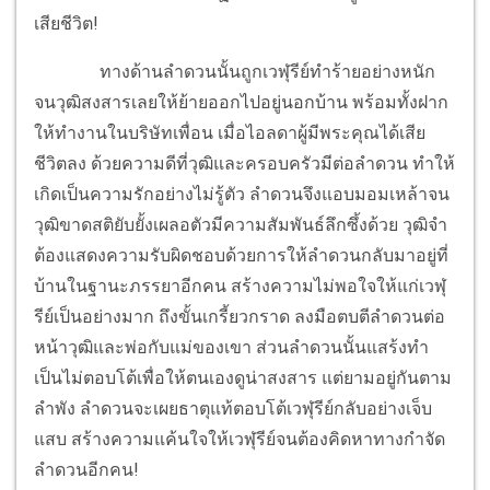
เสียชีวิต!
ทางด้านลำดวนนั้นถูกเวฬุรีย์ทำร้ายอย่างหนัก
จนวุฒิสงสารเลยให้ย้ายออกไปอยู่นอกบ้าน พร้อมทั้งฝาก
ให้ทำงานในบริษัทเพื่อน เมื่อไอลดาผู้มีพระคุณได้เสีย
ชีวิตลง ด้วยความดีที่วุฒิและครอบครัวมีต่อลำดวน ทำให้
เกิดเป็นความรักอย่างไม่รู้ตัว ลำดวนจึงแอบมอมเหล้าจน
วุฒิขาดสติยับยั้งเผลอตัวมีความสัมพันธ์ลึกซึ้งด้วย วุฒิจำ
ต้องแสดงความรับผิดชอบด้วยการให้ลำดวนกลับมาอยู่ที่
บ้านในฐานะภรรยาอีกคน สร้างความไม่พอใจให้แก่เวฬุ
รีย์เป็นอย่างมาก ถึงขั้นเกรี้ยวกราด ลงมือตบตีลำดวนต่อ
หน้าวุฒิและพ่อกับแม่ของเขา ส่วนลำดวนนั้นแสร้งทำ
เป็นไม่ตอบโต้เพื่อให้ตนเองดูน่าสงสาร แต่ยามอยู่กันตาม
ลำพัง ลำดวนจะเผยธาตุแท้ตอบโต้เวฬุรีย์กลับอย่างเจ็บ
แสบ สร้างความแค้นใจให้เวฬุรีย์จนต้องคิดหาทางกำจัด
ลำดวนอีกคน!