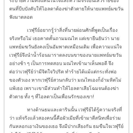
ระบายความคั่งแค้นในใจและความจริงอันเลวร้ายของ
ตนที่บีบบังคับให้ไอลดาต้องฆ่าตัวตายให้นายแพทย์มฆวัน
ฟังมาตลอด
เวฬุรีย์อยากรู้ว่าสิ่งที่นายผ่อนศักดิ์พูดเป็นเรื่อง
จริงหรือไม่ เธอคาดคั้นถามมณไท แต่เขายืนยันว่า นาย
แพทย์มฆวันยังคงเป็นอัมพาตเหมือนเดิม เพื่อความแน่ใจ
เวฬุรีย์จึงนำน้ำร้อนมาราดลงบนขาของนายแพทย์มฆวัน
อย่างช้า ๆ เป็นการทดสอบ มณไทเข้ามาเห็นพอดี จึง
ต่อว่าเวฬุรีย์ว่ามีจิตใจวิปริต ทำร้ายได้แม้แต่กระทั่งพ่อ
ของตัวเอง หากเวฬุรีย์สวนกลับว่า มณไทเองก็อำมหิตไม่
แพ้เธอ เพราะเขามีส่วนทำให้ไอลดาเสียโฉมจนต้องฆ่า
ตัวตาย ทั้ง ๆ ที่ไอลดาเป็นเพื่อนรักของเขา!
ทางด้านธมและดารินนั้น เวฬุรีย์ได้รู้ความจริงที่
ว่า แท้จริงแล้วสองคนนี้คือผัวเมียที่เข้ามาตีสนิทเพื่อร่วม
กันหลอกเอาเงินของเธอ จึงมีปากเสียงกัน ธมขืนใจเวฬุรีย์