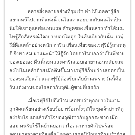
หลายสิ่งหลายอย่างที่รุมเร้า ทำให้ไอลดารู้สึก
อยากหนีไปจากที่แห่งนี้ จนไอลดาเอ่ยปากกับมณไทเป็น
นัยให้เขาดูแลพ่อแทนเธอ คำพูดของเพื่อนสาว ทำให้มณ
ไทรู้สึกสังหรณ์ใจอย่างบอกไม่ถูก ในคืนเดียวกันนั้น…เวฬุ
รีย์ดื่มเหล้าอย่างหนัก ดาริน เพื่อนเที่ยวของเวฬุรีย์รู้สาเหตุ
ดี จึงพา ธม มาแนะนำให้รู้จัก โดยดารินบอกว่าเป็นพี่ชาย
ของเธอเอง คืนนั้นธมและดารินแอบเอายานอนหลับผสม
ลงไปในเหล้าด้วย เมื่อตื่นขึ้นมา เวฬุรีย์ก็พบว่า เธอตกเป็น
ของธมเสียแล้ว แต่เวฬุรีย์ต้องรีบกลับบ้านเพราะวันนี้คือ
วันแต่งงานของไอลดากับวุฒิ…ผู้ชายที่เธอรัก
เมื่อเวฬุรีย์ไปถึงบ้าน เธอพบว่าทุกอย่างในงาน
ถูกจัดเตรียมอย่างเรียบร้อย พร้อมทั้งวุฒิในชุดเจ้าบ่าวที่ดู
สง่าจับใจ แต่แล้วหัวใจของวุฒิราวกับถูกกระชาก เมื่อ
ออม คนรับใช้ในบ้านบอกว่าไอลดาหายตัวไปพร้อม
จดหมายลาตายที่ลงชื่อ ไอลดา เธอหนีปัญหาที่รุมเร้าด้วย