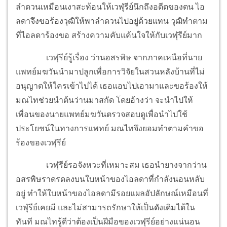
ลำดวนเหมือนเงาสะท้อนให้เวฬุรีย์นึกถึงอดีตของตน ไอ
ลดาจึงขอร้องวุฒิให้พาลำดวนไปอยู่ด้วยแทน วุฒิทำตาม
ที่ไอลดาร้องขอ สร้างความคับแค้นใจให้กับเวฬุรีย์มาก
เวฬุรีย์รู้เรื่อง ว่านอสรพิษ จากภาคเหนือที่นาย
แพทย์มฆวันนำมาปลูกเพื่อการวิจัยในสวนหลังบ้านที่ไม่
อนุญาตให้ใครเข้าไปได้ เธอแอบไปเอามาและขอร้องให้
มณไทช่วยนำต้นว่านมาสกัด โดยอ้างว่า จะนำไปให้
เพื่อนของนายแพทย์มฆวันตรวจสอบดูเพื่อนำไปใช้
ประโยชน์ในทางการแพทย์ มณไทจึงยอมทำตามคำขอ
ร้องของเวฬุรีย์
เวฬุรีย์รอจังหวะที่เหมาะสม เธอนำยางจากว่าน
อสรพิษราดรดลงบนใบหน้าของไอลดาที่กำลังนอนหลับ
อยู่ ทำให้ใบหน้าของไอลดามีรอยแผลอัปลักษณ์เหมือนที่
เวฬุรีย์เคยมี และไม่สามารถรักษาให้เป็นดังเดิมได้ใน
ทันที มณไทรู้ดีว่าต้องเป็นฝีมือของเวฬุรีย์อย่างแน่นอน