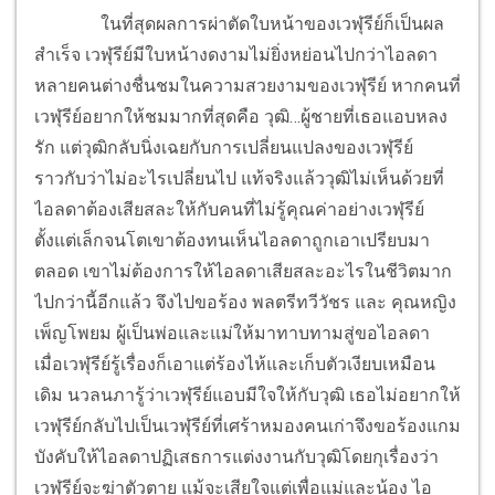
ในที่สุดผลการผ่าตัดใบหน้าของเวฬุรีย์ก็เป็นผล
สำเร็จ เวฬุรีย์มีใบหน้างดงามไม่ยิ่งหย่อนไปกว่าไอลดา
หลายคนต่างชื่นชมในความสวยงามของเวฬุรีย์ หากคนที่
เวฬุรีย์อยากให้ชมมากที่สุดคือ วุฒิ…ผู้ชายที่เธอแอบหลง
รัก แต่วุฒิกลับนิ่งเฉยกับการเปลี่ยนแปลงของเวฬุรีย์
ราวกับว่าไม่อะไรเปลี่ยนไป แท้จริงแล้ววุฒิไม่เห็นด้วยที่
ไอลดาต้องเสียสละให้กับคนที่ไม่รู้คุณค่าอย่างเวฬุรีย์
ตั้งแต่เล็กจนโตเขาต้องทนเห็นไอลดาถูกเอาเปรียบมา
ตลอด เขาไม่ต้องการให้ไอลดาเสียสละอะไรในชีวิตมาก
ไปกว่านี้อีกแล้ว จึงไปขอร้อง พลตรีทวีวัชร และ คุณหญิง
เพ็ญโพยม ผู้เป็นพ่อและแม่ให้มาทาบทามสู่ขอไอลดา
เมื่อเวฬุรีย์รู้เรื่องก็เอาแต่ร้องไห้และเก็บตัวเงียบเหมือน
เดิม นวลนภารู้ว่าเวฬุรีย์แอบมีใจให้กับวุฒิ เธอไม่อยากให้
เวฬุรีย์กลับไปเป็นเวฬุรีย์ที่เศร้าหมองคนเก่าจึงขอร้องแกม
บังคับให้ไอลดาปฏิเสธการแต่งงานกับวุฒิโดยกุเรื่องว่า
เวฬุรีย์จะฆ่าตัวตาย แม้จะเสียใจแต่เพื่อแม่และน้อง ไอ