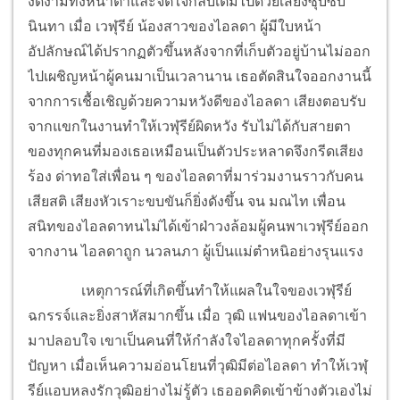
งดงามทั้งหน้าตาและจิตใจกลับเต็มไปด้วยเสียงซุบซิบ
นินทา เมื่อ เวฬุรีย์ น้องสาวของไอลดา ผู้มีใบหน้า
อัปลักษณ์ได้ปรากฏตัวขึ้นหลังจากที่เก็บตัวอยู่บ้านไม่ออก
ไปเผชิญหน้าผู้คนมาเป็นเวลานาน เธอตัดสินใจออกงานนี้
จากการเชื้อเชิญด้วยความหวังดีของไอลดา เสียงตอบรับ
จากแขกในงานทำให้เวฬุรีย์ผิดหวัง รับไม่ได้กับสายตา
ของทุกคนที่มองเธอเหมือนเป็นตัวประหลาดจึงกรีดเสียง
ร้อง ด่าทอใส่เพื่อน ๆ ของไอลดาที่มาร่วมงานราวกับคน
เสียสติ เสียงหัวเราะขบขันก็ยิ่งดังขึ้น จน มณไท เพื่อน
สนิทของไอลดาทนไม่ได้เข้าฝ่าวงล้อมผู้คนพาเวฬุรีย์ออก
จากงาน ไอลดาถูก นวลนภา ผู้เป็นแม่ตำหนิอย่างรุนแรง
เหตุการณ์ที่เกิดขึ้นทำให้แผลในใจของเวฬุรีย์
ฉกรรจ์และยิ่งสาหัสมากขึ้น เมื่อ วุฒิ แฟนของไอลดาเข้า
มาปลอบใจ เขาเป็นคนที่ให้กำลังใจไอลดาทุกครั้งที่มี
ปัญหา เมื่อเห็นความอ่อนโยนที่วุฒิมีต่อไอลดา ทำให้เวฬุ
รีย์แอบหลงรักวุฒิอย่างไม่รู้ตัว เธออดคิดเข้าข้างตัวเองไม่