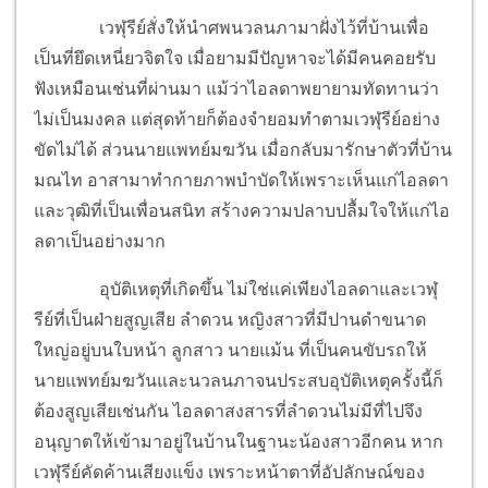
เวฬุรีย์สั่งให้นำศพนวลนภามาฝั่งไว้ที่บ้านเพื่อ
เป็นที่ยึดเหนี่ยวจิตใจ เมื่อยามมีปัญหาจะได้มีคนคอยรับ
ฟังเหมือนเช่นที่ผ่านมา แม้ว่าไอลดาพยายามทัดทานว่า
ไม่เป็นมงคล แต่สุดท้ายก็ต้องจำยอมทำตามเวฬุรีย์อย่าง
ขัดไม่ได้ ส่วนนายแพทย์มฆวัน เมื่อกลับมารักษาตัวที่บ้าน
มณไท อาสามาทำกายภาพบำบัดให้เพราะเห็นแก่ไอลดา
และวุฒิที่เป็นเพื่อนสนิท สร้างความปลาบปลื้มใจให้แก่ไอ
ลดาเป็นอย่างมาก
อุบัติเหตุที่เกิดขึ้น ไม่ใช่แค่เพียงไอลดาและเวฬุ
รีย์ที่เป็นฝ่ายสูญเสีย ลำดวน หญิงสาวที่มีปานดำขนาด
ใหญ่อยู่บนใบหน้า ลูกสาว นายแม้น ที่เป็นคนขับรถให้
นายแพทย์มฆวันและนวลนภาจนประสบอุบัติเหตุครั้งนี้ก็
ต้องสูญเสียเช่นกัน ไอลดาสงสารที่ลำดวนไม่มีที่ไปจึง
อนุญาตให้เข้ามาอยู่ในบ้านในฐานะน้องสาวอีกคน หาก
เวฬุรีย์คัดค้านเสียงแข็ง เพราะหน้าตาที่อัปลักษณ์ของ