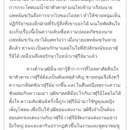
การกระโดดแม่น้ำฆ่าตัวตาย! มณไทเข้ามาเรียนนาย
แพทย์มฆวันถึงการจากไปของไอลดา ทำให้ชายหนุ่มเห็น
ปฏิกิริยาของอีกฝ่ายที่รับรู้สิ่งที่เขาบอกได้ มณไทตัดสินใจ
จะเก็บเรื่องนี้เป็นความลับเพื่อความปลอดภัยของนาย
แพทย์มฆวัน เขาได้แต่หวังว่า เมื่อนายแพทย์มฆวันหาย
ดีแล้ว ท่านจะเป็นคนรักษาแผลในใจที่อัปลักษณ์ของเวฬุ
รีย์ได้ เหมือนที่เคยรักษาใบหน้าเวฬุรีย์มาแล้ว
ทางด้านวุฒินั้น เขารู้ดีว่า การที่ไอลดาตัดสินใจ
ฆ่าตัวตาย เวฬุรีย์ต้องเป็นต้นเหตุสำคัญ ชายหนุ่มจึงยิ่งทวี
ความเกลียดชังเวฬุรีย์มากขึ้น และในคืนหนึ่งเพราะความ
ชังผสมกับความเมา วุฒิขาดสติมีอะไรกับเวฬุรีย์โดยไม่ได้
ตั้งใจ ความสัมพันธ์ครั้งนี้ถูกเวฬุรีย์นำมาใช้ขู่คุณหญิง
เพ็ญโพยม เพื่อบีบให้วุฒิยอมแต่งงาน วุฒิจึงจำเป็นต้อง
ตอบตกลงแต่งงานกับเวฬุรีย์ เวฬุรีย์จัดงานแต่งงานอย่าง
ยิ่งใหญ่ ธมและดารินปรากฏตัวขึ้นในงานและพูดจาข่มขู่