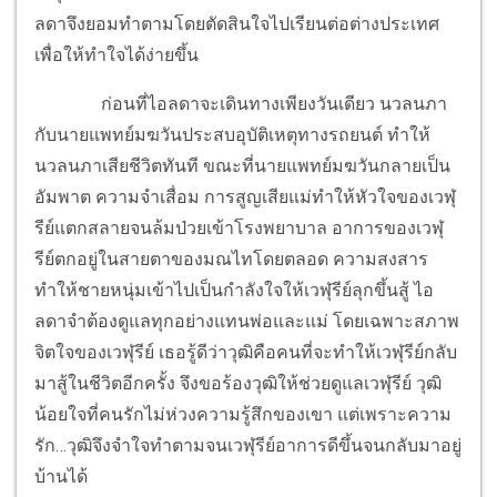
ลดาจึงยอมทำตามโดยตัดสินใจไปเรียนต่อต่างประเทศ
เพื่อให้ทำใจได้ง่ายขึ้น
ก่อนที่ไอลดาจะเดินทางเพียงวันเดียว นวลนภา
กับนายแพทย์มฆวันประสบอุบัติเหตุทางรถยนต์ ทำให้
นวลนภาเสียชีวิตทันที ขณะที่นายแพทย์มฆวันกลายเป็น
อัมพาต ความจำเสื่อม การสูญเสียแม่ทำให้หัวใจของเวฬุ
รีย์แตกสลายจนล้มป่วยเข้าโรงพยาบาล อาการของเวฬุ
รีย์ตกอยู่ในสายตาของมณไทโดยตลอด ความสงสาร
ทำให้ชายหนุ่มเข้าไปเป็นกำลังใจให้เวฬุรีย์ลุกขึ้นสู้ ไอ
ลดาจำต้องดูแลทุกอย่างแทนพ่อและแม่ โดยเฉพาะสภาพ
จิตใจของเวฬุรีย์ เธอรู้ดีว่าวุฒิคือคนที่จะทำให้เวฬุรีย์กลับ
มาสู้ในชีวิตอีกครั้ง จึงขอร้องวุฒิให้ช่วยดูแลเวฬุรีย์ วุฒิ
น้อยใจที่คนรักไม่ห่วงความรู้สึกของเขา แต่เพราะความ
รัก…วุฒิจึงจำใจทำตามจนเวฬุรีย์อาการดีขึ้นจนกลับมาอยู่
บ้านได้