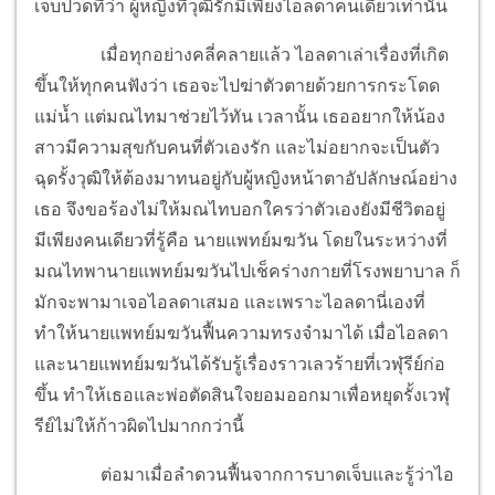
เจ็บปวดที่ว่า ผู้หญิงที่วุฒิรักมีเพียงไอลดาคนเดียวเท่านั้น
เมื่อทุกอย่างคลี่คลายแล้ว ไอลดาเล่าเรื่องที่เกิด
ขึ้นให้ทุกคนฟังว่า เธอจะไปฆ่าตัวตายด้วยการกระโดด
แม่น้ำ แต่มณไทมาช่วยไว้ทัน เวลานั้น เธออยากให้น้อง
สาวมีความสุขกับคนที่ตัวเองรัก และไม่อยากจะเป็นตัว
ฉุดรั้งวุฒิให้ต้องมาทนอยู่กับผู้หญิงหน้าตาอัปลักษณ์อย่าง
เธอ จึงขอร้องไม่ให้มณไทบอกใครว่าตัวเองยังมีชีวิตอยู่
มีเพียงคนเดียวที่รู้คือ นายแพทย์มฆวัน โดยในระหว่างที่
มณไทพานายแพทย์มฆวันไปเช็คร่างกายที่โรงพยาบาล ก็
มักจะพามาเจอไอลดาเสมอ และเพราะไอลดานี่เองที่
ทำให้นายแพทย์มฆวันฟื้นความทรงจำมาได้ เมื่อไอลดา
และนายแพทย์มฆวันได้รับรู้เรื่องราวเลวร้ายที่เวฬุรีย์ก่อ
ขึ้น ทำให้เธอและพ่อตัดสินใจยอมออกมาเพื่อหยุดรั้งเวฬุ
รีย์ไม่ให้ก้าวผิดไปมากกว่านี้
ต่อมาเมื่อลำดวนฟื้นจากการบาดเจ็บและรู้ว่าไอ