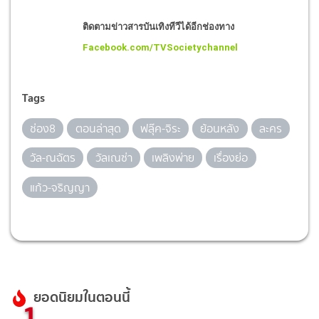
ติดตามข่าวสารบันเทิงทีวีได้อีกช่องทาง
Facebook.com/TVSocietychannel
Tags
ช่อง8
ตอนล่าสุด
ฟลุ๊ค-จิระ
ย้อนหลัง
ละคร
วัล-ณฉัตร
วัลเณซ่า
เพลิงพ่าย
เรื่องย่อ
แก้ว-จริญญา
ยอดนิยมในตอนนี้
1