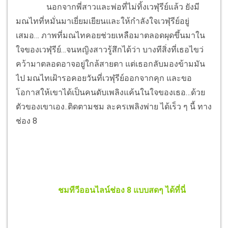
นอกจากพี่สาวและพ่อที่ไม่ทิ้งเวฬุรีย์แล้ว ยังมี
มณไทที่หมั่นมาเยี่ยมเยียนและให้กำลังใจเวฬุรีย์อยู่
เสมอ… ภาพที่มณไทคอยช่วยเหลือมาตลอดผุดขึ้นมาใน
ใจของเวฬุรีย์…จนหญิงสาวรู้สึกได้ว่า บางทีสิ่งที่เธอไขว่
คว้ามาตลอดอาจอยู่ใกล้สายตา แต่เธอกลับมองข้ามมัน
ไป มณไทเฝ้ารอคอยวันที่เวฬุรีย์ออกจากคุก และขอ
โอกาสให้เขาได้เป็นคนดับเพลิงแค้นในใจของเธอ…ด้วย
ตัวของเขาเอง..ติดตามชม ละครเพลิงพ่าย ได้เร็ว ๆ นี้ ทาง
ช่อง 8
ชมทีวีออนไลน์ช่อง 8 แบบสดๆ ได้ที่นี่