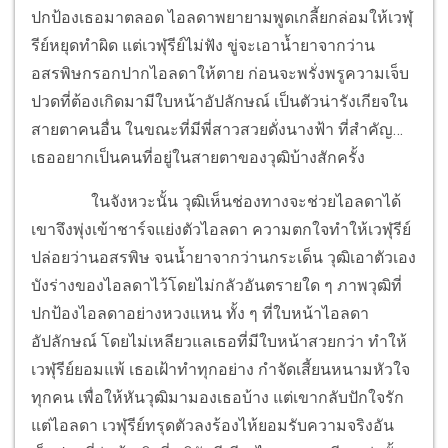
ปกป้องเธอมาตลอด ไอลดาพยายามพูดเกลี้ยกล่อมให้เวฬุ
รีย์หยุดทำผิด แต่เวฬุรีย์ไม่ฟัง ขู่จะเอาน้ำยาจากว่าน
อสรพิษกรอกปากไอลดาให้ตาย ก่อนจะพรั่งพรูความเจ็บ
ปวดที่ต้องเกิดมามีใบหน้าอัปลักษณ์ เป็นตัวน่ารังเกียจใน
สายตาคนอื่น ในขณะที่มีพี่สาวสวยดั่งนางฟ้า ที่สำคัญ…
เธออยากเป็นคนที่อยู่ในสายตาของวุฒิบ้างสักครั้ง
ในจังหวะนั้น วุฒิเห็นช่องทางจะช่วยไอลดาได้
เขาจึงพุ่งเข้าชาร์จแย่งตัวไอลดา ความตกใจทำให้เวฬุรีย์
ปล่อยว่านอสรพิษ จนน้ำยาจากว่านกระเด็น วุฒิเอาตัวเอง
บังร่างของไอลดาไว้โดยไม่กลัวอันตรายใด ๆ ภาพวุฒิที่
ปกป้องไอลดาอย่างหวงแหน ทั้ง ๆ ที่ใบหน้าไอลดา
อัปลักษณ์ โดยไม่เหลียวแลเธอที่มีใบหน้าสวยกว่า ทำให้
เวฬุรีย์ยอมแพ้ เธอเฝ้าทำทุกอย่าง กำจัดเสี้ยนหนามหัวใจ
ทุกคน เพื่อให้หันวุฒิมามองเธอบ้าง แต่เขากลับปักใจรัก
แต่ไอลดา เวฬุรีย์ทรุดตัวลงร้องไห้ยอมรับความจริงอัน