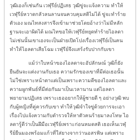
วุฒิเองก็เช่นกัน เวฬุรีย์ปฏิเสธ วุฒิขู่จะแจ้งความ ทำให้
เวฬุรีย์หวาดกลัวลนลานจนควบคุมสติไม่ได้ ขู่จะทำร้าย
ตัวเอง มณไทสงสารจึงเข้ามาช่วยโดยอ้างว่าไม่มีหลัก
ฐานจะเอาผิดได้ มณไทขอให้เวฬุรีย์หยุดทำร้ายไอลดา
ไม่เช่นนั้นเขาเองจะเป็นฝ่ายเปิดโปงเรื่องเวฬุรีย์เป็นคน
ทำให้ไอลดาเสียโฉม เวฬุรีย์จึงแสร้งรับปากกับเขา
แม้ว่าใบหน้าของไอลดาจะอัปลักษณ์ วุฒิก็ยัง
ยืนยันจะแต่งงานกับเธอ ความรักของเขาที่มีต่อเธอนั้น
ไม่ใช่เพราะหน้าตาแต่เป็นเพราะความดีของไอลดาและ
ความผูกพันธ์ที่มีต่อกันมาเป็นเวลานาน แต่ไอลดา
พยายามปฏิเสธ เพราะเธออยากให้ผู้ชายดี ๆ อย่างวุฒิ พบ
กับผู้หญิงที่คู่ควรกับเขา ทำให้วุฒิจำใจขู่ด้วยการจะเอา
เรื่องไปแจ้งความกับตำรวจให้หาตัวคนร้ายมาลงโทษ ไอ
ลดารู้ดีว่าเป็นฝีมือเวฬุรีย์เพราะก่อนหมดสติ เธอเห็นเวฬุ
รีย์ยืนมองพร้อมแก้วที่ใส่ยางจากว่านอสรพิษ แต่เพราะ