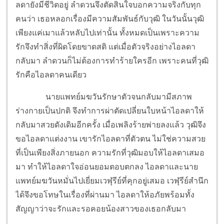
ลดายังมีชีวิตอยู่ ลำดวนจึงตัดสินใจบอกความจริงกับทุก
คนว่า เธอหลอกเรื่องมีความสัมพันธ์กับวุฒิ ในวันนั้นวุฒิ
เพียงแค่เมาแล้วหลับไปเท่านั้น ทั้งหมดเป็นเพราะความ
รักจึงทำสิ่งที่ผิดโดยขาดสติ แต่เมื่อตัวจริงอย่างไอลดา
กลับมา ลำดวนก็ไม่ต้องการทำร้ายใครอีก เพราะคนที่วุฒิ
รักคือไอลดาคนเดียว
นายแพทย์มฆวันรักษาตัวจนกลับมามีสภาพ
ร่างกายเป็นปกติ จึงทำการผ่าตัดเปลี่ยนใบหน้าไอลดาให้
กลับมาสวยดังเดิมอีกครั้ง เมื่อเพลิงร้ายพ่ายลงแล้ว วุฒิจึง
ขอไอลดาแต่งงาน เขารักไอลดาที่ตัวตน ไม่ใช่ความสวย
ที่เป็นเพียงสิ่งภายนอก ความรักที่วุฒิมอบให้ไอลดาเสมอ
มา ทำให้ไอลดาใจอ่อนยอมตอบตกลง ไอลดาและนาย
แพทย์มฆวันหมั่นไปเยี่ยมเวฬุรีย์ที่คุกอยู่เสมอ เวฬุรีย์สำนึก
ได้จึงขอโทษในเรื่องที่ผ่านมา ไอลดาให้อภัยพร้อมทั้ง
สัญญาว่าจะรักและรอคอยน้องสาวของเธอกลับมา