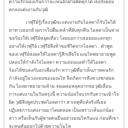
ความรักน้องเกินกว่าจะเห็นอีกฝ่ายติดคุกได้ เธอจึงยอม
ตกลงแต่งงานกับวุฒิ
เวฬุรีย์รู้เรื่องวุฒิจะแต่งงานกับไอลดาก็รับไม่ได้
หาทางออกด้วยการไปดื่มเหล้าที่ผับทุกคืน ไอลดาเป็นห่วง
ขอร้องให้เวฬุรีย์หยุดเที่ยว โดยบอกว่าเธอยอมแลกทุก
อย่างให้เวฬุรีย์ เวฬุรีย์จึงท้าขอชีวิตจากไอลดา… คำพูด
ของเวฬุรีย์ส่งผลให้ไอลดารู้สึกเสียใจ มณไทพยายามพูด
ปลอบให้กำลังใจไอลดา ความอ่อนแอทำให้ไอลดา
ร้องไห้ซบลงกับอกเพื่อนรัก ทว่าวุฒิที่มาเห็นภาพคนรัก
กำลังอยู่ในวงแขนของมณไท จึงเกิดการหึงหวงชกต่อย
กัน ไอลดาพยายามห้าม จนเผลอหลุดปากขอวุฒิเลื่อน
การแต่งงานในวันพรุ่งนี้ ความน้อยใจบวกกับความเข้าใจ
ผิด วุฒิจึงพูดประชดไอลดาว่า สาเหตุที่แท้จริงที่เธอ
ปฏิเสธการแต่งงานมาโดยตลอด เป็นเพราะเห็นแก่น้อง
สาว หรือเห็นกับผู้ชายคนอื่นอย่างมณไทกันแน่ ก่อนที่เขา
จะหุนหันออกไปด้วยความโมโห