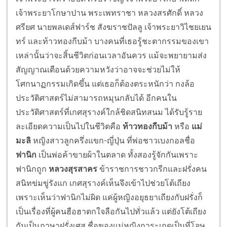
เจ้าพระยาโกษาปาน พระเพทราชา หลวงสรศักดิ์ หลวง
ศรียศ นายพลเดส์ฟาร์ช สังฆราชปัลลู เจ้าพระยาวิไชยเยน
ทร์ และท้าวทองกีบม้า บางคนที่เธอรู้ชะตากรรมของเขา
เหล่านั้นว่าจะสิ้นชีวิตก่อนเวลาอันควร แม้จะพยายามส่ง
สัญญาณเตือนด้วยความหวังว่าอาจจะช่วยไม่ให้
โศกนาฏกรรมเกิดขึ้น แต่เธอก็ต้องตระหนักว่า กงล้อ
ประวัติศาสตร์ไม่สามารถหมุนกลับได้ อีกคนใน
ประวัติศาสตร์ที่เกศสุรางค์ใกล้ชิดสนิทสนม ได้รับรู้ราย
ละเอียดความเป็นไปในชีวิตคือ
ท้าวทองกีบม้า
หรือ
แม่
มะลิ
หญิงสาวลูกครึ่งแขก-ญี่ปุ่น ที่พ่อชาวเบงกอลชื่อ
ฟานิก
เป็นพ่อค้าขายผ้าในตลาด ทั้งสองรู้จักกันเพราะ
ฟานิกถูก
หลวงสุรสาคร
ข้าราชการชาวกรีกและฝรั่งคน
สนิทข่มขู่รังแก เกศสุรางค์เห็นจึงเข้าไปช่วยโต้เถียง
เพราะเห็นว่าฟานิกไม่ผิด แค่ผู้หญิงอยุธยาเถียงกับฝรั่งก็
เป็นเรื่องที่ผู้คนฮือฮาตกใจลือกันไปทั่วแล้ว แต่ยังโต้เถียง
กันเป็นภาษาฝรั่งเศส ชื่อของแม่หญิงการะเกดเป็นที่โจษ