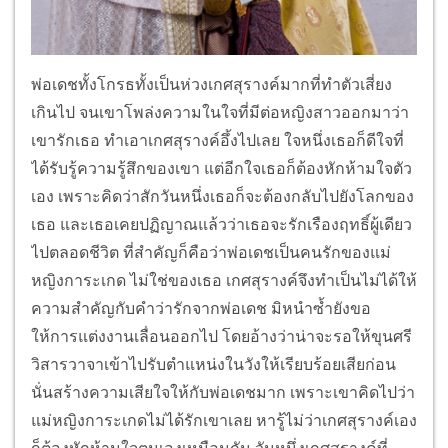
พ่อเดชทั้งโกรธทั้งเป็นห่วงเกศสุรางค์มากที่ทำตัวเสี่ยง
เกินไป จนเขาโพล่งความในใจที่มีต่อหญิงสาวออกมาว่า
เขารักเธอ ทำเอาเกศสุรางค์อึ้งไปเลย ใจหนึ่งเธอก็ดีใจที่
ได้รับรู้ความรู้สึกของเขา แต่อีกใจเธอก็ต้องหักห้ามใจตัว
เอง เพราะคิดว่าสักวันหนึ่งเธอก็จะต้องกลับไปยังโลกของ
เธอ และเธอเคยปฏิญาณแล้วว่าเธอจะรักเรืองฤทธิ์ผู้เดียว
ไปตลอดชีวิต ที่สำคัญก็คือว่าพ่อเดชเป็นคนรักของแม่
หญิงการะเกด ไม่ใช่ของเธอ เกศสุรางค์จึงทำเป็นไม่ได้ให้
ความสำคัญกับคำว่ารักจากพ่อเดช มิหนำซ้ำยังขอ
ให้การแต่งงานเลื่อนออกไป โดยอ้างว่าน่าจะรอให้ขุนศรี
วิสารวาจาเข้าไปรับตำแหน่งในวังให้เรียบร้อยเสียก่อน
นั่นสร้างความเสียใจให้กับพ่อเดชมาก เพราะเขาคิดไปว่า
แม่หญิงการะเกดไม่ได้รักเขาเลย หารู้ไม่ว่าเกศสุรางค์เอง