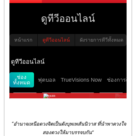
“อำนาจเหนือดวงจิตเป็นดังบุพเพสันนิวาส ที่นำพาดวงใจ
สองดวงให้มาบรรจบกัน”