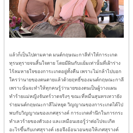
แล้วก็เป็นไปตามคาด มนต์กฤษณะกาลีทำให้การะเกด
ทุรนทุรายจนสิ้นใจตาย โดยมีผินกับแย้มเท่านั้นที่เฝ้าร่าง
ไร้ลมหายใจของการะเกดอยู่ทั้งคืน เพราะไม่กล้าไปบอก
ใครว่านายของตนตายแล้วด้วยฤทธิ์ของมนต์กฤษณะกาลี
เพราะนั่นจะทำให้ทุกคนรู้ว่านายของตนเป็นผู้วางแผน
ทำร้ายแม่หญิงจันทร์วาดจริงๆ ขณะที่หมื่นสุนทรเทวายัง
ร่ายมนต์กฤษณะกาลีไม่หยุด วิญญาณของการะเกดได้ไป
พบกับวิญญาณของเกศสุรางค์ การะเกดสำนึกในการกระ
ทำเลวร้ายของตัวเอง และเหมือนเธอรู้ว่าต่อไปจะเกิด
อะไรขึ้นกับเกศสุรางค์ เธอจึงอ้อนวอนขอให้เกศสุรางค์