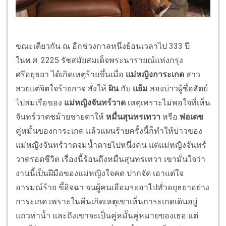
ขณะเดียวกัน ณ อีกช่วงกาลหนึ่งย้อนเวลาไป 333 ปี
ในพ.ศ. 2225 รัชสมัยสมเด็จพระนารายณ์แห่งกรุง
ศรีอยุธยา ได้เกิดเหตุร้ายขึ้นเมื่อ
แม่หญิงการะเกด
สาว
สวยแต่จิตใจร้ายกาจ สั่งให้
ผิน
กับ
แย้ม
สองบ่าวผู้ซื่อสัตย์
ไปล่มเรือของ
แม่หญิงจันทร์วาด
เหตุเพราะไม่พอใจที่เห็น
จันทร์วาดชม้ายชายตาให้
หมื่นสุนทรเทวา
หรือ
พ่อเดช
คู่หมั้นของการะเกด แล้วแผนร้ายครั้งนี้ก็ทำให้บ่าวของ
แม่หญิงจันทร์วาดจมน้ำตายไปหนึ่งคน แต่แม่หญิงจันทร์
วาดรอดชีวิต เรื่องนี้ร้อนถึงหมื่นสุนทรเทวา เขามั่นใจว่า
งานนี้เป็นฝีมือของแม่หญิงใจคด ปากจัด เอาแต่ใจ
อารมณ์ร้าย ขี้อิจฉา จนผู้คนเอือมระอาไปทั่วอยุธยาอย่าง
การะเกด เพราะในคืนเกิดเหตุเขาเห็นการะเกดเดินอยู่
แถวท่าน้ำ และถึงเขาจะเป็นคู่หมั้นคู่หมายของเธอ แต่