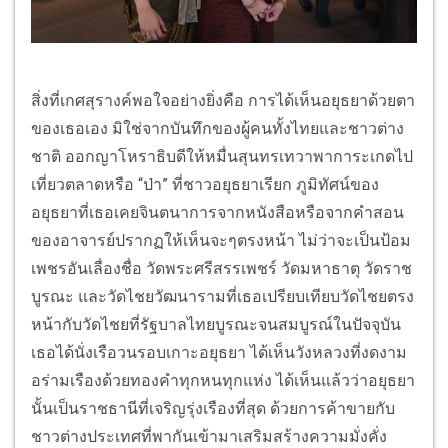
สิ่งที่เกศสุรางค์พอใจอย่างยิ่งคือ การได้เห็นอยุธยาด้วยตา
ของเธอเอง มิใช่จากบันทึกของผู้คนทั้งไทยและชาวต่าง
ชาติ ออกญาโหราธิบดีให้หมื่นสุนทรเทวาพาการะเกดไป
เที่ยวตลาดหรือ “ป่า” ที่ชาวอยุธยาเรียก ภูมิทัศน์ของ
อยุธยาที่เธอเคยจินตนาการจากหนังสือหรือจากคำสอน
ของอาจารย์ปรากฏให้เห็นจะๆตรงหน้า ไม่ว่าจะเป็นป้อม
เพชรอันเลื่องชื่อ วัดพระศรีสรรเพชร์ วัดมหาธาตุ วัดราช
บูรณะ และวัดไชยวัฒนารามที่เธอเปรียบเทียบวัดไชยตรง
หน้ากับวัดไชยที่รัฐบาลไทยบูรณะจนสมบูรณ์ในปัจจุบัน
เธอได้นั่งเรือวนรอบเกาะอยุธยา ได้เห็นวังหลวงที่งดงาม
อร่ามเรืองด้วยทองคำทุกหนทุกแห่ง ได้เห็นแล้วว่าอยุธยา
นั้นเป็นราชธานีที่เจริญรุ่งเรืองที่สุด ด้วยการค้าขายกับ
ชาวต่างประเทศที่พากันเข้ามาเสริมสร้างความมั่งคั่ง