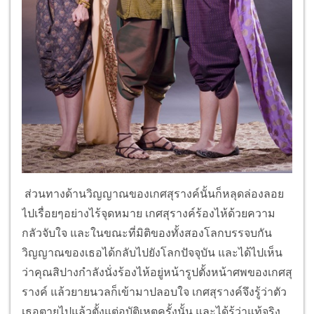
ส่วนทางด้านวิญญาณของเกศสุรางค์นั้นก็หลุดล่องลอย
ไปเรื่อยๆอย่างไร้จุดหมาย เกศสุรางค์ร้องไห้ด้วยความ
กลัวจับใจ และในขณะที่มิติของทั้งสองโลกบรรจบกัน
วิญญาณของเธอได้กลับไปยังโลกปัจจุบัน และได้ไปเห็น
ว่าคุณสิปางกำลังนั่งร้องไห้อยู่หน้ารูปตั้งหน้าศพของเกศสุ
รางค์ แล้วยายนวลก็เข้ามาปลอบใจ เกศสุรางค์จึงรู้ว่าตัว
เธอตายไปแล้วตั้งแต่อุบัติเหตุครั้งนั้น และได้รู้ว่าแท้จริง