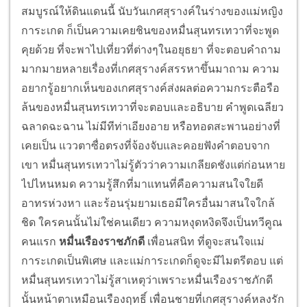
สมบูรณ์ให้ดินแดนนี้ นับวันเกศสุรางค์ในร่างของแม่หญิง
การะเกด ก็เป็นความเคยชินของหมื่นสุนทรเทวาที่จะพูด
คุยด้วย ที่จะพาไปเที่ยวที่ต่างๆในอยุธยา ที่จะตอบคำถาม
มากมายหลายเรื่องที่เกศสุรางค์สรรหาขึ้นมาถาม ความ
อยากรู้อยากเห็นของเกศสุรางค์ส่งผลต่อความกระตือรือ
ล้นของหมื่นสุนทรเทวาที่จะตอบและอธิบาย คำพูดเฉลียว
ฉลาดฉะฉาน ไม่มีทีท่าเอียงอาย หรือทอดสะพานอย่างที่
เคยเป็น แววตาซื่อตรงที่จ้องจับและคอยฟังคำตอบจาก
เขา หมื่นสุนทรเทวาไม่รู้ตัวว่าความเกลียดชังแต่ก่อนหาย
ไปไหนหมด ความรู้สึกที่มาแทนที่คือความสนใจใยดี
อาทรห่วงหา และร้อนรุ่มยามเธอมีใครอื่นมาสนใจใกล้
ชิด ใครคนนั้นไม่ใช่คนเดียว ความหงุดหงิดจึงเป็นทวีคูณ
คนแรก
หมื่นเรืองราชภักดี
เพื่อนสนิท ที่ดูจะสนใจแม่
การะเกดเป็นพิเศษ และแม่การะเกดก็ดูจะมีไมตรีตอบ แต่
หมื่นสุนทรเทวาไม่รู้สาเหตุว่าเพราะหมื่นเรืองราชภักดี
นั้นหน้าตาเหมือนเรืองฤทธิ์ เพื่อนชายที่เกศสุรางค์หลงรัก