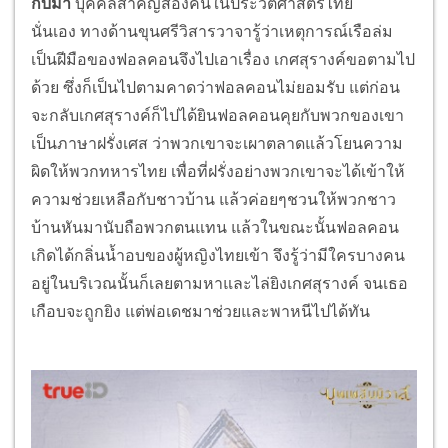
กีบม้า
บุคคลสำคัญสองคนในประวัติศาสตร์ไทย
นั่นเอง ทางด้านขุนศรีวิสารวาจารู้ว่าเหตุการณ์เรือล่ม
เป็นฝีมือของฟอลคอนจึงไปเอาเรื่อง เกศสุรางค์ขอตามไป
ด้วย ซึ่งก็เป็นไปตามคาดว่าฟอลคอนไม่ยอมรับ แต่ก่อน
จะกลับเกศสุรางค์ก็ไปได้ยินฟอลคอนคุยกับพวกของเขา
เป็นภาษาฝรั่งเศส ว่าพวกเขาจะเผาตลาดแล้วโยนความ
ผิดให้พวกทหารไทย เพื่อที่ฝรั่งอย่างพวกเขาจะได้เข้าให้
ความช่วยเหลือกับชาวบ้าน แล้วค่อยๆชวนให้พวกชาว
บ้านหันมานับถือพวกตนแทน แล้วในขณะนั้นฟอลคอน
เกิดได้กลิ่นน้ำอบของผู้หญิงไทยเข้า จึงรู้ว่ามีใครบางคน
อยู่ในบริเวณนั้นก็เลยตามหาและไล่ยิงเกศสุรางค์ จนเธอ
เกือบจะถูกยิง แต่พ่อเดชมาช่วยและพาหนีไปได้ทัน