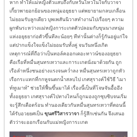
หาก ทำให้แม่หญิงตัวแสบถึงกับหวั่นไหวในใจกับวาจา
เกี้ยวพายอกย้อนของหนุ่มอยุธยา แต่พยายามกลบเกลื่อน
ไม่ยอมรับลูกเดียว บุพเพสันนิวาสทำงานไปเรื่อยๆ ความ
ผูกพันระหว่างแม่หญิงการะเกดตัวปลอมกับขุนนางหนุ่ม
แห่งอยุธยาก่อตัวขึ้นทีละน้อยๆ ทีท่านั้นต่างก็รู้กันอยู่แก่ใจ
แต่ปากแข็งใจแข็งไม่ยอมรับทั้งคู่ จนวันหนึ่งเกิด
เหตุการณ์ที่ถือว่าเป็นทอล์คออกเดอะทาวน์ของอยุธยา
คือเรือที่หมื่นสุนทรเทวาและการะเกดนั่งมาด้วยกัน ถูก
เรือลำหนึ่งชนอย่างแรงจนคว่ำลง หมื่นสุนทรเทวาถูกหัว
เรือกระแทกที่กกหูจนตกน้ำสลบไป เกศสุรางค์ใช้วิธี “เมา
ท์ทูเมาท์” ช่วยให้ฟื้นขึ้นมาได้ เรื่องนี้เป็นที่โจษจันอื้ออึง
ทั้งอยุธยา เกศสุรางค์ไปทางไหนก็ถูกมองถูกซุบซิบจนเริ่ม
จะรู้สึกเดือดร้อน ทำนองเดียวกันหมื่นสุนทรเทวาที่ตอนนี้
ได้รับอวยยศเป็น
ขุนศรีวิสารวาจา
ก็รู้สึกเช่นกัน จึงเสนอ
ตัวว่าจะออกเรือนกับแม่หญิงการะเกด