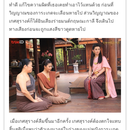
ทำดี แก้ไขความผิดที่เธอเคยทำเอาไว้แทนด้วย ก่อนที่
วิญญาณของการะเกดจะเลือนหายไป ส่วนวิญญาณของ
เกศสุรางค์ก็ได้ยินเสียงร่ายมนต์กฤษณะกาลี จึงเดินไป
ทางเสียงก่อนจะถูกแสงสีขาวดูดหายไป
เมื่อเกศสุรางค์ลืมขึ้นมาอีกครั้ง เกศสุรางค์ต้องตกใจแทบ
สิ้นสติเมื่อพบว่าตัวเองมาอยู่ในร่างของแม่หญิงการะเกด