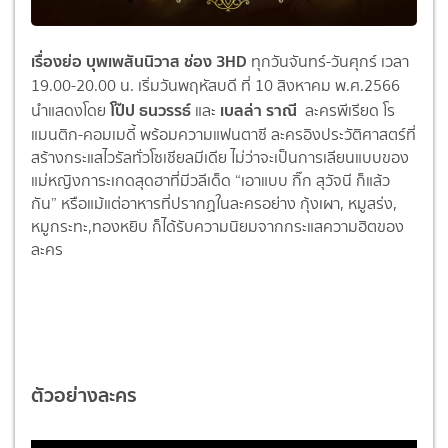
เรื่องย่อ บุพเพสันนิวาส ช่อง 3HD
ทุกวันจันทร์-วันศุกร์ เวลา
19.00-20.00 น. เริ่มวันพฤหัสบดี ที่ 10 สิงหาคม พ.ศ.2566
โป๊ป ธนวรรธ์
เบลล่า ราณี
นำแสดงโดย
และ
ละครพีเรียด โร
แมนติก-คอมเมดี้ พร้อมความแฟนตาซี ละครอิงประวัติศาสตร์ที่
สร้
างกระแสไวรัลทั่วโซเชียลมีเดีย ไม่ว่าจะเป็นการเลียนแบบของ
แม่
หญิงการะเกดสุดฮาที่มีวลีเด็ด “เอาแบบ กิ๊ก สุวัจนี ก็แล้ว
กัน” หรือแม้แต่อาหารที่
ปรากฏในละครอย่าง กุ้งเผา, หมูสร่ง,
หมูกระทะ,ทองหยิบ ก็ได้รับความนิยมจากกระแสความฮิ
ตของ
ละคร
ตัวอย่างละคร