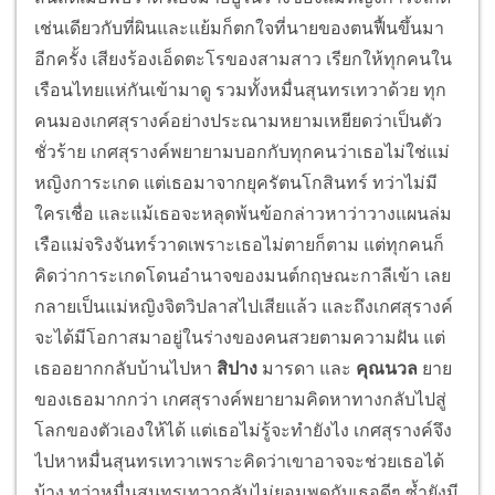
เช่นเดียวกับที่ผินและแย้มก็ตกใจที่นายของตนฟื้นขึ้นมา
อีกครั้ง เสียงร้องเอ็ดตะโรของสามสาว เรียกให้ทุกคนใน
เรือนไทยแห่กันเข้ามาดู รวมทั้งหมื่นสุนทรเทวาด้วย ทุก
คนมองเกศสุรางค์อย่างประณามหยามเหยียดว่าเป็นตัว
ชั่วร้าย เกศสุรางค์พยายามบอกกับทุกคนว่าเธอไม่ใช่แม่
หญิงการะเกด แต่เธอมาจากยุครัตนโกสินทร์ ทว่าไม่มี
ใครเชื่อ และแม้เธอจะหลุดพ้นข้อกล่าวหาว่าวางแผนล่ม
เรือแม่จริงจันทร์วาดเพราะเธอไม่ตายก็ตาม แต่ทุกคนก็
คิดว่าการะเกดโดนอำนาจของมนต์กฤษณะกาลีเข้า เลย
กลายเป็นแม่หญิงจิตวิปลาสไปเสียแล้ว และถึงเกศสุรางค์
จะได้มีโอกาสมาอยู่ในร่างของคนสวยตามความฝัน แต่
เธออยากกลับบ้านไปหา
สิปาง
มารดา และ
คุณนวล
ยาย
ของเธอมากกว่า เกศสุรางค์พยายามคิดหาทางกลับไปสู่
โลกของตัวเองให้ได้ แต่เธอไม่รู้จะทำยังไง เกศสุรางค์จึง
ไปหาหมื่นสุนทรเทวาเพราะคิดว่าเขาอาจจะช่วยเธอได้
บ้าง ทว่าหมื่นสุนทรเทวากลับไม่ยอมพูดกับเธอดีๆ ซ้ำยังมี