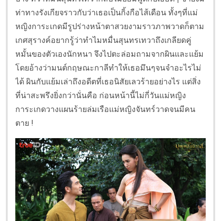
ท่าทางรังเกียจราวกับว่าเธอเป็นกิ้งกือไส้เดือน ทั้งๆที่แม่
หญิงการะเกดมีรูปร่างหน้าตาสวยงามราวภาพวาดก็ตาม
เกศสุรางค์อยากรู้ว่าทำไมหมื่นสุนทรเทวาถึงเกลียดคู่
หมั้นของตัวเองนักหนา จึงไปตะล่อมถามจากผินและแย้ม
โดยอ้างว่ามนต์กฤษณะกาลีทำให้เธอมึนๆจนจำอะไรไม่
ได้ ผินกับแย้มเล่าถึงอดีตที่เธอนิสัยเลวร้ายอย่างไร แต่สิ่ง
ที่น่าสะพรึงยิ่งกว่านั่นคือ ก่อนหน้านี้ไม่กี่วันแม่หญิง
การะเกดวางแผนร้ายล่มเรือแม่หญิงจันทร์วาดจนมีคน
ตาย !