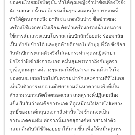
ของคนไทยสมัยปัจจุบัน ทำให้คุณหญิงจำปาขัดเคืองใจยิ่ง
นัก นอกจากนั้นพฤติกรรมอื่นๆของแม่หญิงการะเกดที่
ทำให้ผู้คนตกตะลึง อาทิเช่น แจกเงินบ่าว ซื้อข้าวของ
เครื่องใช้แจกคนในเรือน คิดทำเครื่องกรองน้ำแทนการ
ใช้สารส้มแกว่งแบบโบราณ เย็บปักถักร้อยเก่ง ร้อยมาลัย
เป็น ทำกับข้าวได้ และสุดท้ายคือขอไปทำบุญที่วัด ซึ่งร้อย
วันพันปีการะเกดตัวจริงไม่เคยกระทำ คุณหญิงจำปา
ปักใจว่าผีเข้าสิงการะเกด หมื่นสุนทรเทวาถึงกับพูดจา
ขู่เข็ญเกศสุรางค์ต่างๆนานาให้รับสารภาพ แม้ว่าในใจ
ของตนจะเผลอไผลไปกับความน่ารักและความดีที่ไม่เคย
เห็นในตัวการะเกด แต่ก็พยายามค้นหาความจริงที่เป็น
คำถามรบกวนจิตใจตลอดเวลา เกศสุรางค์ปฏิเสธเสียง
แข็ง ยืนยันว่าตนคือการะเกด ที่ดูเหมือนวิปลาสไปเพราะ
ฤทธิ์ของมนต์กฤษณะกาลีเท่านั้น ไม่ช้าตนจะเป็น
การะเกดคนเดิม ต่อจากนั้นเกศสุรางค์พยายามทำตัว
กลมกลืนกับวิถีชีวิตอยุธยาให้มากขึ้น เพื่อให้หมื่นสุนทร