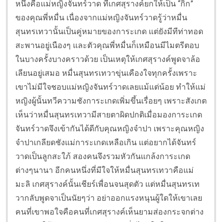
หนึ่งคือแม่หญิงจันทร์วาด ที่เกศสุรางค์ยกให้เป็น “กิ๊ก”
ของคุณพี่หมื่น เนื่องจากแม่หญิงจันทร์วาดรู้ว่าหมื่น
สุนทรเทวานั้นเป็นคู่หมายของการะเกด แต่ยังมีทีท่าทอด
สะพานอยู่เนืองๆ และตัวคุณพี่หมื่นก็เหมือนมีไมตรีตอบ
ในบางครั้งบางคราวด้วย เป็นเหตุให้เกศสุรางค์พูดจาล้อ
เลียนอยู่เสมอ หมื่นสุนทรเทวาขุ่นเคืองใจทุกครั้งเพราะ
เขาไม่มีใจชอบแม่หญิงจันทร์วาดเลยแม้แต่น้อย ทำให้แม่
หญิงผู้นั้นทวีความชังการะเกดเพิ่มขึ้นเรื่อยๆ เพราะสังเกต
เห็นว่าหมื่นสุนทรเทวามีสายตาผิดปกติเมื่อมองการะเกด
จันทร์วาดจึงเข้ากันได้ดีกับคุณหญิงจำปา เพราะคุณหญิง
จำปาเกลียดชังแม่การะเกดเหลือเกิน แต่อยากได้จันทร์
วาดเป็นลูกสะใภ้ สองคนจึงรวมหัวกันแกล้งการะเกด
ต่างๆนานา อีกคนหนึ่งที่มีใจให้หมื่นสุนทรเทวาคือแม่
มะลิ เกศสุรางค์นั้นเชียร์เพื่อนจนสุดตัว แต่หมื่นสุนทรเท
วากลับพูดจาเป็นนัยๆว่า อย่าออกแรงหนุนผู้ใดให้เขาเลย
คนที่เขาพอใจคือคนที่เกศสุรางค์เห็นยามส่องกระจกต่าง