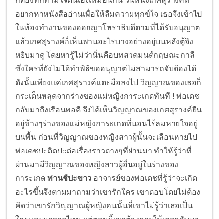
ก็ต้องหักห้ามใจตนเองเหมือนกัน วันหนึ่งเกศสุรางค์ที่
อยากหาหนังสืออ่านเพื่อให้ลืมความทุกข์ใจ เธอจึงเข้าไป
ในห้องทำงานของออกญาโหราธิบดีตามที่ได้รับอนุญาต
แล้วเกศสุรางค์ก็เห็นพานอะไรบางอย่างอยู่บนหลังตู้จึง
หยิบมาดู โดยหารู้ไม่ว่านั่นคือบทสวดมนต์กฤษณะกาลี
ซึ่งใครที่ยังไม่ได้ทำพิธีขออนุญาตไม่สามารถจับต้องได้
ดังนั้นเพียงแค่เกศสุรางค์แตะมือลงไป วิญญาณของเธอก็
กระเด็นหลุดจากร่างของแม่หญิงการะเกดทันที ! พ่อเดช
กลับมาถึงเรือนพอดี จึงได้เห็นวิญญาณของเกศสุรางค์ยืน
อยู่ข้างๆร่างของแม่หญิงการะเกดที่นอนไร้ลมหายใจอยู่
บนพื้น ก่อนที่วิญญาณของหญิงสาวผู้นั้นจะเลือนหายไป
พ่อเดชปะติดปะต่อเรื่องราวต่างๆที่ผ่านมา ทำให้รู้ว่าที่
ผ่านมามีวิญญาณของหญิงสาวผู้อื่นอยู่ในร่างของ
การะเกด
ท่านชีปะขาว
อาจารย์ของพ่อเดชที่รู้ว่าจะเกิด
อะไรขึ้นจึงตามมาถามว่าเขารักใคร เขาตอบโดยไม่ต้อง
คิดว่าเขารักวิญญาณผู้หญิงคนนั้นที่เขาไม่รู้ว่าเธอเป็น