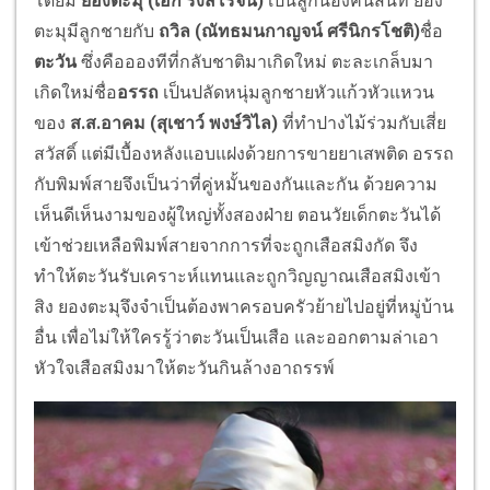
โดยมี
ยองตะมุ (เอก รังสิโรจน์)
เป็นลูกน้องคนสนิท ยอง
ตะมุมีลูกชายกับ
ถวิล (ณัทธมนกาญจน์ ศรีนิกรโชติ)
ชื่อ
ตะวัน
ซึ่งคืออองทีที่กลับชาติมาเกิดใหม่ ตะละเกล็บมา
เกิดใหม่ชื่อ
อรรถ
เป็นปลัดหนุ่มลูกชายหัวแก้วหัวแหวน
ของ
ส.ส.อาคม (สุเชาว์ พงษ์วิไล)
ที่ทำปางไม้ร่วมกับเสี่ย
สวัสดิ์ แต่มีเบื้องหลังแอบแฝงด้วยการขายยาเสพติด อรรถ
กับพิมพ์สายจึงเป็นว่าที่คู่หมั้นของกันและกัน ด้วยความ
เห็นดีเห็นงามของผู้ใหญ่ทั้งสองฝ่าย ตอนวัยเด็กตะวันได้
เข้าช่วยเหลือพิมพ์สายจากการที่จะถูกเสือสมิงกัด จึง
ทำให้ตะวันรับเคราะห์แทนและถูกวิญญาณเสือสมิงเข้า
สิง ยองตะมุจึงจำเป็นต้องพาครอบครัวย้ายไปอยู่ที่หมู่บ้าน
อื่น เพื่อไม่ให้ใครรู้ว่าตะวันเป็นเสือ และออกตามล่าเอา
หัวใจเสือสมิงมาให้ตะวันกินล้างอาถรรพ์