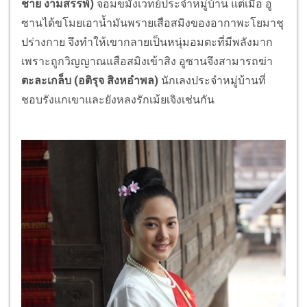
ชาย งามสรรพ์)
จอมขมังเวทย์ประจำหมู่บ้าน แต่เมื่อ อู
ซานได้ขโมยเอาน้ำมันพรายเสือสมิงของอากาพะโยมาชุ
ปร่างกาย จึงทำให้เขากลายเป็นหนุ่มอมตะที่มีพลังมาก
เพราะถูกวิญญาณแสือสมิงเข้าสิง อูซานจึงสามารถฆ่า
ตะละเกล็บ (อติรุจ สิงหอำพล)
นักเลงประจำหมู่บ้านที่
ชอบรังแกเขาและยังหลงรักเม้ยเจิงเช่นกัน