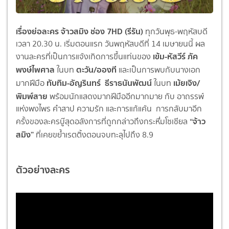
เรื่องย่อละคร จ้าวสมิง ช่อง 7HD (รีรัน)
ทุกวันพุธ-พฤหัสบดี
เวลา 20.30 น. เริ่มตอนแรก วันพฤหัสบดีที่ 14 เมษายนนี้ ผล
เข้ม-หัสวีร์ ภัค
งานละครที่เป็นการแจ้งเกิ
ดการขึ้นแท่นของ
พงษ์ไพศาล
ตะวัน/อองที
ในบท
และเป็นการพบกับนางเอก
ทับทิม-อัญรินทร์ ธีราธนันพัฒน์
เม้ยเจิง/
มากฝีมือ
ในบท
พิมพ์สาย
พร้อมนักแสดงมากฝีมืออีกมากมาย
กับ
อาถรรพ์
แห่งพงไพร คำสาป ความรัก และการแก้แค้น การกลับมาอีก
“จ้าว
ครั้งของละครบู๊สุ
ดอลังการที่ถูกกล่าวถึงกระหึ่มโซเชียล
สมิง”
ที่เคยขย้ำเรตติ้งตอนจบทะลุไปถึ
ง 8.9
ตัวอย่างละคร