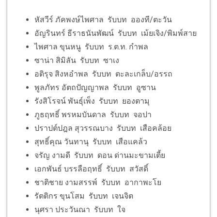
หัสวีร์ ภัคพงษ์ไพศาล รับบท อองที/ตะวัน
อัญรินทร์ ธีราธนันพัฒน์ รับบท เม้ยเจิง/พิมพ์สาย
ไพศาล ขุนหนู รับบท ร.ต.ท. กำพล
ซาน่า สิมิลัน รับบท ซาเง
อติรุจ สิงหอำพล รับบท ตะละเกล็บ/อรรถ
พูลภัทร อัตถปัญญาพล รับบท อูซาน
รังสิโรจน์ พันธุ์เพ็ง รับบท ยองตามุ
ภูธฤทธิ์ พรหมบันดาล รับบท จอปา
ปราปต์ปฎล สุวรรณบาง รับบท เสือคล้อย
สุทธิ์คุณ วันทานุ รับบท เสือแคล้ว
จรัญ งามดี รับบท ดอน ด่านมะขามเตี้ย
เอกพันธ์ บรรลือฤทธิ์ รับบท สวัสดิ์
ชาติชาย งามสรรพ์ รับบท อากาพะโย
รัตติกร ขุนโสม รับบท เจนจิต
นุศรา ประวันณา รับบท ใจ