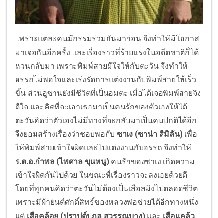
เพราะแต่ละคนมีกรรมร่วมกันมาก่อน จึงทำให้มีโอกาส
มาเจอกันอีกครั้ง และเรื่องราวที่ร้ายแรงในอดีตชาติก็ได้
หวนกลับมา เพราะพิมพ์สายมีใจให้กับตะวัน จึงทำให้
อรรถไม่พอใจและเร่งรัดการแต่งงานกับพิมพ์สายให้เร็ว
ขึ้น ส่วนอูซานยังมีชีวิตที่เป็นอมตะ เมื่อได้เจอพิมพ์สายจึง
ดีใจ และคิดที่จะเอาเธอมาเป็นคนรักของตัวเองให้ได้
ตะวันคิดว่าตัวเองไม่มีทางที่จะกลับมาเป็นคนปกติได้อีก
จึงยอมสร้างเรื่องว่าชอบพอกับ
ซาเง (ซาน่า สิมิลัน)
เพื่อ
ให้พิมพ์สายเข้าใจผิดและไปแต่งงานกับอรรถ จึงทำให้
ร.ต.อ.กำพล (ไพศาล ขุนหนู)
คนรักของซาเง เกิดความ
เข้าใจผิดกันไปด้วย ในขณะที่เรื่องราวจะลงเอยด้วยดี
โดยที่ทุกคนคิดว่าตะวันไม่ต้องเป็นเสือสมิงไปตลอดชีวิต
เพราะมีผ้ายันต์ศักดิ์สิทธิ์ของหลวงพ่อช่วยได้อีกทางหนึ่ง
แต่
เสือคล้อย (ปราปต์ปฎล สุวรรณบาง)
และ
เสือแคล้ว