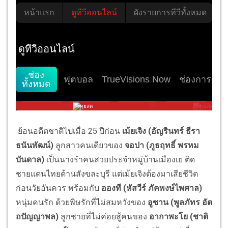
ย้อนอดีตชาติไปเมื่อ 25 ปีก่อน
เม้ยเจิง (อัญรินทร์ ธีรา
ธนันพัฒน์)
ลูกสาวคนเดียวของ
จอปา (ภูธฤทธิ์ พรหม
บันดาล)
เป็นนางรำคนสวยประจำหมู่บ้านเมืองเย ติด
ชายแดนไทยด้านสังขละบุรี แต่เม้ยเจิงต้องมาเสียชีวิต
ก่อนวัยอันควร พร้อมกับ
อองที (หัสวีร์ ภัคพงษ์ไพศาล)
หนุ่มคนรัก ด้วยพิษรักที่ไม่สมหวังของ
อูซาน (พูลภัทร อัต
ถปัญญาพล)
ลูกชายที่ไม่ค่อยสู้คนของ
อากาพะโย (ชาติ