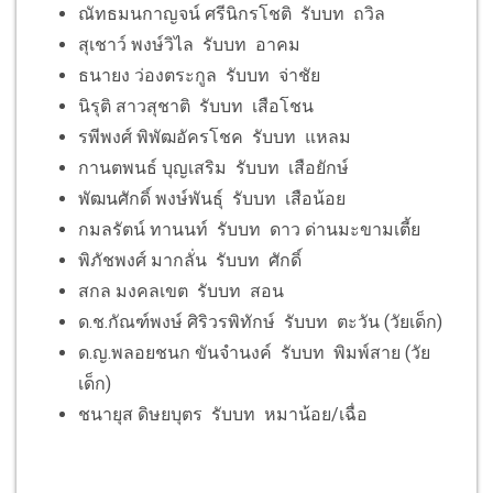
ณัทธมนกาญจน์ ศรีนิกรโชติ รับบท ถวิล
สุเชาว์ พงษ์วิไล รับบท อาคม
ธนายง ว่องตระกูล รับบท จ่าชัย
นิรุติ สาวสุชาติ รับบท เสือโชน
รพีพงศ์ พิพัฒอัครโชค รับบท แหลม
กานตพนธ์ บุญเสริม รับบท เสือยักษ์
พัฒนศักดิ์ พงษ์พันธุ์ รับบท เสือน้อย
กมลรัตน์ ทานนท์ รับบท ดาว ด่านมะขามเตี้ย
พิภัชพงศ์ มากลั่น รับบท ศักดิ์
สกล มงคลเขต รับบท สอน
ด.ช.กัณฑ์พงษ์ ศิริวรพิทักษ์ รับบท ตะวัน (วัยเด็ก)
ด.ญ.พลอยชนก ขันจำนงค์ รับบท พิมพ์สาย (วัย
เด็ก)
ชนายุส ดิษยบุตร รับบท หมาน้อย/เฉื่อ