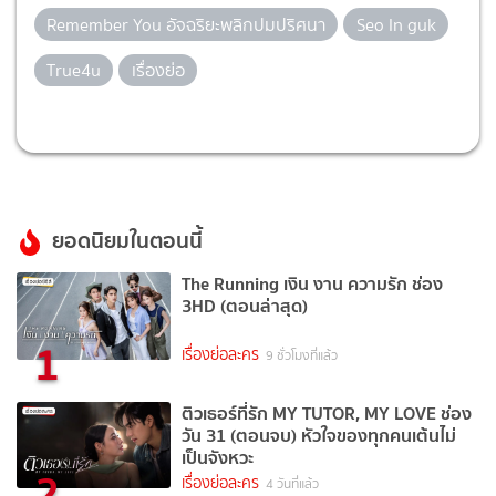
Remember You อัจฉริยะพลิกปมปริศนา
Seo In guk
True4u
เรื่องย่อ
ยอดนิยมในตอนนี้
The Running เงิน งาน ความรัก ช่อง
3HD (ตอนล่าสุด)
1
เรื่องย่อละคร
9 ชั่วโมงที่แล้ว
ติวเธอร์ที่รัก MY TUTOR, MY LOVE ช่อง
วัน 31 (ตอนจบ) หัวใจของทุกคนเต้นไม่
เป็นจังหวะ
2
เรื่องย่อละคร
4 วันที่แล้ว