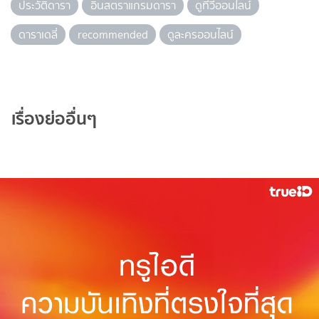
ประวัติดารา
อินสตราแกรมดารา
ดูทีวีออนไลน์
ดาราเดลี่
recommended
ดูละครออนไลน์
เรื่องย่ออื่นๆ