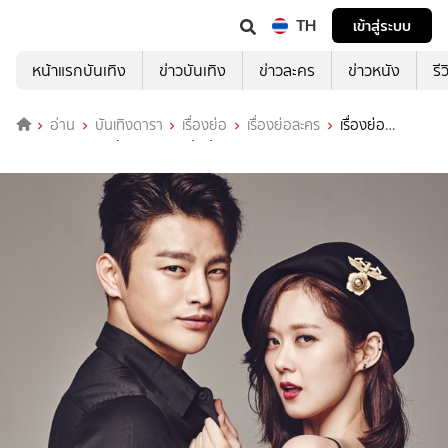
TH
เข้าสู่ระบบ
หน้าแรกบันเทิง
ข่าวบันเทิง
ข่าวละคร
ข่าวหนัง
รี
อ่าน
บันเทิงดารา
เรื่องย่อ
เรื่องย่อละคร
เรื่องย่อ
Remember You อัจฉริยะพลิกปมปริศนา