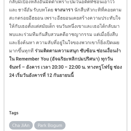
กลับมีเบื้องหลังอันมืดดำเพราะปมในอดีตที่ซ่อนเอาไว้
และ
ชาจีอัน
รับบทโดย
จางนารา
นักสืบหัวกะทิที่คอยตาม
สะกดรอยอีฮยอน เพราะอีฮยอนเคยสร้างความประทับใจ
ให้กับเธอตั้งแต่สมัยเด็ก จนวันหนึ่งเขาและเธอได้กลับมา
พบและร่วมทีมกันสืบสวนคดีอาชญากรรม แต่เมื่อยิ่งสืบ
และยิ่งค้นหา ความลับที่อยู่ในใจของพวกเขาก็ยิ่งเปิดเผย
มากขึ้นทุกที
ร่วมติดตามความสนุก ซับซ้อน ซ่อนเงื่อนงำ
ใน
Remember You (อัจฉริยะพลิกปมปริศนา) ทุกวัน
จันทร์ – อังคาร เวลา 20:30 – 22:00 น. ทางทรูโฟร์ยู ช่อง
24 เริ่มวันอังคารที่ 12 กันยายนนี้
Tags
Cha JiAn
Park Bogum