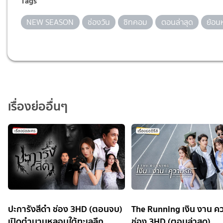
Tags
NEW SEASON
ช่องวัน
ซิทคอม
ตอนล่าสุด
ย้อน
เรื่องย่ออื่นๆ
ปะการังสีดำ ช่อง 3HD (ตอนจบ)
The Running เงิน งาน ค
เปิดตำนานหลอนใต้ทะเลลึก
ช่อง 3HD (ตอนล่าสุด)