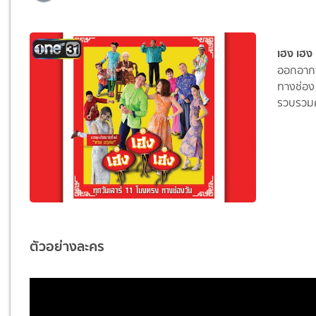
เฮง เฮง
ออกอากา
ทางช่อง 
รวบรวมค
ตัวอย่างละคร