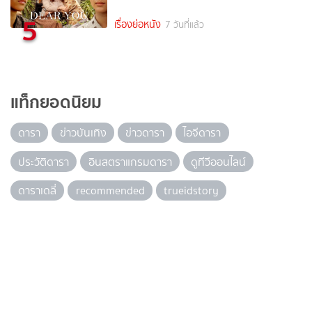
5
เรื่องย่อหนัง
7 วันที่แล้ว
แท็กยอดนิยม
ดารา
ข่าวบันเทิง
ข่าวดารา
ไอจีดารา
ประวัติดารา
อินสตราแกรมดารา
ดูทีวีออนไลน์
ดาราเดลี่
recommended
trueidstory