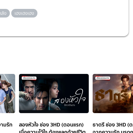
หลัง
เฮงเฮงเฮง
วามรัก
สองหัวใจ ช่อง 3HD (ตอนแรก)
ธาตรี ช่อง 3HD (ต
เมื่อความไว้ใจ ต้องแลกด้วยชีวิต
ฉากความรัก มรดก