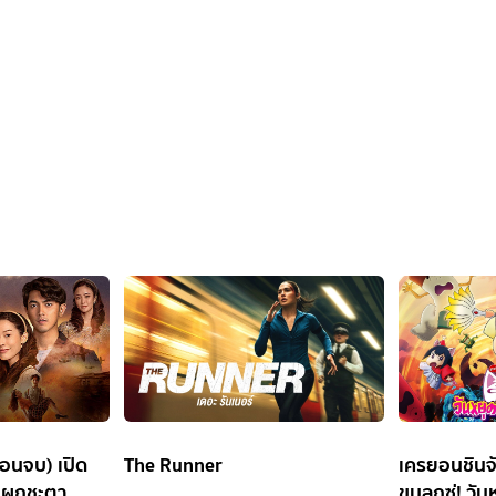
อนจบ) เปิด
The Runner
เครยอนชินจั
ผูกชะตา
ขนลุกซู่! วัน