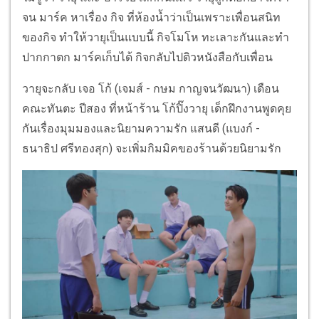
จน มาร์ค หาเรื่อง กิจ ที่ห้องน้ำว่าเป็นเพราะเพื่อนสนิท
ของกิจ ทำให้วายุเป็นแบบนี้ กิจโมโห ทะเลาะกันและทำ
ปากกาตก มาร์คเก็บได้ กิจกลับไปติวหนังสือกับเพื่อน
วายุจะกลับ เจอ โก้ (เจมส์ - กษม กาญจนวัฒนา) เดือน
คณะทันตะ ปีสอง ที่หน้าร้าน โก้ปิ๊งวายุ เด็กฝึกงานพูดคุย
กันเรื่องมุมมองและนิยามความรัก แสนดี (แบงก์ -
ธนาธิป ศรีทองสุก) จะเพิ่มกิมมิคของร้านด้วยนิยามรัก