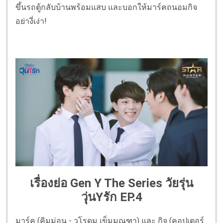
ขึ้นรถตู้กลับบ้านพร้อมแสบ และบอกให้มาร์คถนอมกิจ
อย่างี่เง่า!
เรื่องย่อ Gen Y The Series วัยรุ่น
วุ่นYรัก EP.4
มาร์ค (คิมม่อน - วโรดม เข็มมณฑา) และ กิจ (คอปเตอร์