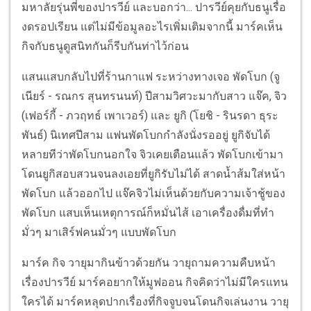
มหาลัยรุ่นพี่ของปารวีย์ และบอกว่า... ปารวีย์คุยกับธนูเรื่อ
งดรอปเรียน แต่ไม่มีข้อมูลอะไรเพิ่มเติมจากนี้ มาร์คเห็น
กิจกับธนูดูสนิทกันก็รีบกันท่าไว้ก่อน
แสนแสบกลับไปที่ร้านกาแฟ ระหว่างทางเจอ พัดโบก (จู
เนียร์ - รณกร สุนทรนนท์) ปีสามวิศวะมากับสาว แจ๊ค, จิว
(เฟอร์กี้ - ภวฤทธ์ เพาเวอร์) และ ยูกิ (โยชิ - รินรดา ธุระ
พันธ์) นิเทศปีสาม แฟนพัดโบกกำลังนั่งรออยู่ ยูกิจับได้
หลายทีว่าพัดโบกนอกใจ จิวเคยเตือนแล้ว พัดโบกเข้ามา
โดนยูกิสอบสวนจนลงเอยที่ยูกิรับไม่ได้ สาดน้ำส้มใส่หน้า
พัดโบก แล้วออกไป แจ๊คจิวไม่เห็นด้วยกับความเจ้าชู้ของ
พัดโบก แสบเห็นเหตุการณ์ก็หมั่นไส้ เอาเครื่องดื่มที่ทำ
มั่วๆ มาเสิร์ฟคนมั่วๆ แบบพัดโบก
มาร์ค กิจ วายุมากินข้าวด้วยกัน วายุถามความคืบหน้า
เรื่องปารวีย์ มาร์คอยากให้มูฟออน กิจคิดว่าไม่มีใครแทน
ใครได้ มาร์คหลุดปากเรื่องที่กิจจูบจนโดนกิจเล่นงาน วายุ