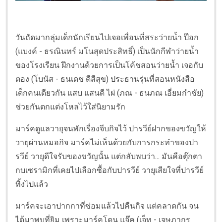
วันถัดมากลุ่มเด็กนักเรียนไปเจอเพื่อนที่สระว่ายน้ำ ป๊อก
(แบงค์ - ธรณินทร์ มโนสุดประสิทธิ์) เป็นนักกีฬาว่ายน้ำ
ของโรงเรียน ฝึกงานด้วยการเป็นโค้ชสอนว่ายน้ำ เจอกับ
ตอง (โบนัส - ธนเดช ดีสีสุข) ประธานรุ่นที่สอนหนังสือ
เด็กคนเดียวกัน แสบ แสนดี ไผ่ (ภณ - ธนภณ เอี่ยมกำชัย)
ช่วยกันตกแต่งโหลไว้ใส่นิยามรัก
มาร์คดูแลวายุจนพักเรื่องจีบกิจไว้ ปารวีย์ฝากของขวัญให้
วายุผ่านหมอกิจ มาร์คไม่เห็นด้วยกับการกระทำของปา
รวีย์ วายุดีใจรับของขวัญนั้น แต่กลับพบว่า... มันคือตุ๊กตา
กบเซรามิกที่เคยไปเลือกซื้อกับปารวีย์ วายุเสียใจที่ปารวีย์
ทิ้งไปแล้ว
มาร์คจะเอาปากกาที่ซ่อมแล้วไปคืนกิจ แต่คลาดกัน จน
ได้มาพบที่ยิม เพราะมาร์คโดน แจ๊ค (เจ็ท - เจษฎากร