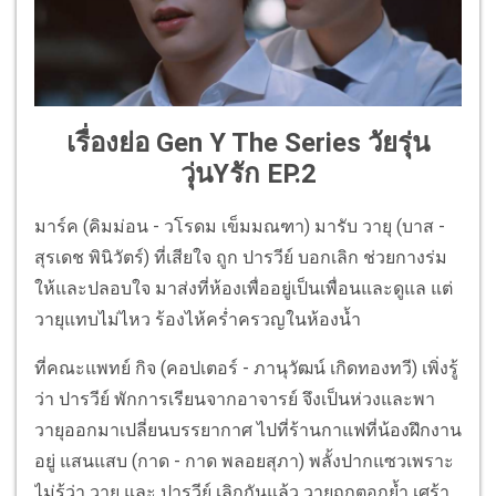
เรื่องย่อ Gen Y The Series วัยรุ่น
วุ่นYรัก EP.2
มาร์ค (คิมม่อน - วโรดม เข็มมณฑา) มารับ วายุ (บาส -
สุรเดช พินิวัตร์) ที่เสียใจ ถูก ปารวีย์ บอกเลิก ช่วยกางร่ม
ให้และปลอบใจ มาส่งที่ห้องเพื่ออยู่เป็นเพื่อนและดูแล แต่
วายุแทบไม่ไหว ร้องไห้คร่ำครวญในห้องน้ำ
ที่คณะแพทย์ กิจ (คอปเตอร์ - ภานุวัฒน์ เกิดทองทวี) เพิ่งรู้
ว่า ปารวีย์ พักการเรียนจากอาจารย์ จึงเป็นห่วงและพา
วายุออกมาเปลี่ยนบรรยากาศ ไปที่ร้านกาแฟที่น้องฝึกงาน
อยู่ แสนแสบ (กาด - กาด พลอยสุภา) พลั้งปากแซวเพราะ
ไม่รู้ว่า วายุ และ ปารวีย์ เลิกกันแล้ว วายุถูกตอกย้ำ เศร้า