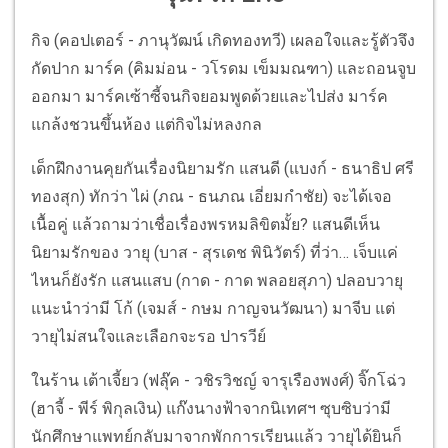
กิจ (คอปเตอร์ - ภานุวัฒน์ เกิดทองทวี) เผลอใจและรู้ตัวจึง
กัดปาก มาร์ค (คิมม่อน - วโรดม เข็มมณฑา) และถอนจูบ
ออกมา มาร์คเซ้าซี้จนกิจยอมพูดด้วยและไปส่ง มาร์ค
แกล้งชวนขึ้นห้อง แต่กิจไม่หลงกล
เด็กฝึกงานคุยกันเรื่องนิยามรัก แสนดี (แบงก์ - ธนาธิป ศรี
ทองสุก) ทักว่า ไผ่ (ภณ - ธนภณ เอี่ยมกำชัย) จะได้เจอ
เนื้อคู่ แล้วถามว่าเชื่อเรื่องพรหมลิขิตมั้ย? แสนดีเห็น
นิยามรักของ วายุ (บาส - สุรเดช พินิวัตร์) ที่ว่า… เจ็บแค่
ไหนก็ยังรัก แสนแสบ (กาด - กาด พลอยสุภา) ปลอบวายุ
แนะนำว่ามี โก้ (เจมส์ - กษม กาญจนวัฒนา) มาจีบ แต่
วายุไม่สนใจและเลือกจะรอ ปารวีย์
ในร้าน เต้าเจี้ยว (ฟลุ๊ค - วชิรวิชญ์ จารุเรืองพงศ์) จิ๊กโฉ่ว
(ฮาจี้ - พีร์ พิกุลเงิน) แก๊งนางฟ้าจากนิเทศฯ ซุบซิบว่ามี
นักศึกษาแพทย์กลับมาจากพักการเรียนแล้ว วายุได้ยินก็