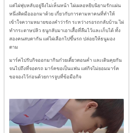
แต่ไผ่ฟุบหลับอยู่จึงไม่เห็นหน้า ไผ่เผลอหยิบนิยามรักแผ่น
หนึ่งติดมือออกมาด้วย เกี่ยวกับการตามหาคนที่ทำให้
เข้าใจความหมายของคำว่ารัก ระหว่างรอรถกลับบ้าน ไผ่
ทำกระดาษปลิว ธนูกลับมาเอาเสื้อที่ลืมไว้และเก็บได้ ทั้ง
สองคนสบตากัน แต่ไผ่เลือกไปขึ้นรถ ปล่อยให้ธนูมอง
ตาม
มาร์คไปรับกิจออกมากินก๋วยเตี๋ยวตอนค่ำ และเดินคุยกัน
จนไปถึงที่จอดรถ มาร์คขอเป็นแฟน แต่กิจไม่ยอมมาร์ค
ขอจองไว้ก่อนด้วยการจูบที่ข้อมือกิจ