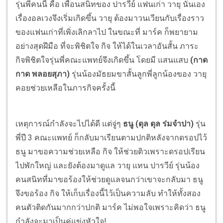
รุ่นพี่คนนี้ คือ เพื่อนสนิทของ ปารวีย์ แฟนเก่า วายุ นั่นเอง
เรื่องอลเวงจึงเริ่มเกิดขึ้น วายุ ต้องมาวนเวียนกับเรื่องราว
ของแฟนเก่าที่เพิ่งเลิกลาไป ในขณะที่ มาร์ค ก็พยายาม
อย่างสุดฝีมือ ที่จะพิชิตใจ กิจ ให้ได้ในเวลาอันสั้น ภาระ
กิจพิชิตใจรุ่นพี่คณะแพทย์จึงเกิดขึ้น โดยมี แสนแสบ
(กาด
กาด พลอยสุภา)
รุ่นน้องมัธยมขาสั้นลูกพี่ลูกน้องของ วายุ
คอยช่วยเหลือในภารกิจครั้งนี้
เหตุการณ์กำลังจะไปได้ดี แต่จู่ๆ
ธนู (ดุล ดุล ร่มจำปา)
รุ่น
พี่ปี 3 คณะแพทย์ ก็กลับมาเรียนตามปกติหลังจากดรอปไว้
ธนู มาขอความช่วยเหลือ กิจ ให้ช่วยติวเพราะดรอปเรียน
ไปพักใหญ่ และยังต้องมาดูแล วายุ แทน ปารวีย์ รุ่นน้อง
คนสนิทที่มาขอร้องให้ช่วยดูแลจนกว่าเขาจะกลับมา ธนู
จึงขอร้อง กิจ ให้เก็บเรื่องนี้ไว้เป็นความลับ ทำให้ทั้งสอง
คนตัวติดกันมากกว่าปกติ มาร์ค ไม่พอใจเพราะคิดว่า ธนู
กำลังจะมาเป็นคู่แข่งหัวใจ!