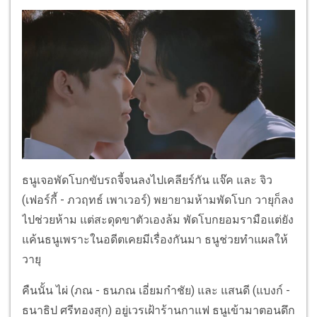
ธนูเจอพัดโบกขับรถจี้จนลงไปเคลียร์กัน แจ๊ค และ จิว
(เฟอร์กี้ - ภวฤทธ์ เพาเวอร์) พยายามห้ามพัดโบก วายุก็ลง
ไปช่วยห้าม แต่สะดุดขาตัวเองล้ม พัดโบกยอมรามือแต่ยัง
แค้นธนูเพราะในอดีตเคยมีเรื่องกันมา ธนูช่วยทำแผลให้
วายุ
คืนนั้น ไผ่ (ภณ - ธนภณ เอี่ยมกำชัย) และ แสนดี (แบงก์ -
ธนาธิป ศรีทองสุก) อยู่เวรเฝ้าร้านกาแฟ ธนูเข้ามาตอนดึก