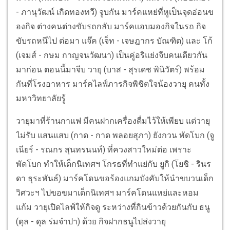
- ภานุวัฒน์ เกิดทองทวี) จูบกัน มาร์คแหย่ที่หูเป็นจุดอ่อนข
องกิจ ต่างคนต่างขับรถกลับ มาร์คแอบมองกิจในรถ กิจ
ขับรถหนีไป ต่อมา แจ๊ค (เจ็ท - เจษฎากร บัณฑิต) และ โก้
(เจมส์ - กษม กาญจนวัฒนา) เป็นคู่อริแย่งจีบคนเดียวกัน
มาก่อน ตอนนี้มาจีบ วายุ (บาส - สุรเดช พินิวัตร์) พร้อม
กันที่โรงอาหาร มาร์คไลฟ์ภารกิจพิชิตใจน้องวายุ คนทั้ง
มหาวิทยาลัยรู้
วายุมาที่ร้านกาแฟ มีคนฝากเครื่องดื่มไว้ให้เพียบ แต่วายุ
ไม่รับ แสนแสบ (กาด - กาด พลอยสุภา) ยังกวน พัดโบก (จู
เนียร์ - รณกร สุนทรนนท์) ที่ควงสาวใหม่ต่อ เพราะ
พัดโบก ทำให้เด็กนิเทศฯ โกรธที่ทำแย่กับ ยูกิ (โยชิ - รินร
ดา ธุระพันธ์) มาร์คโดนขอร้องแกมบังคับให้นำขบวนเด็ก
วิศวะฯ ไปขอขมาเด็กนิเทศฯ มาร์คโดนแหย่และหอม
แก้ม วายุเปิดไลฟ์ให้กิจดู ระหว่างที่กินข้าวด้วยกันกับ ธนู
(ดุล - ดุล ร่มจำปา) ด้วย กิจฝากธนูไปส่งวายุ