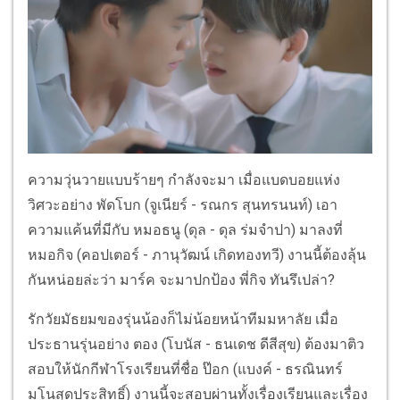
ความวุ่นวายแบบร้ายๆ กำลังจะมา เมื่อแบดบอยแห่ง
วิศวะอย่าง พัดโบก (จูเนียร์ - รณกร สุนทรนนท์) เอา
ความแค้นที่มีกับ หมอธนู (ดุล - ดุล ร่มจำปา) มาลงที่
หมอกิจ (คอปเตอร์ - ภานุวัฒน์ เกิดทองทวี) งานนี้ต้องลุ้น
กันหน่อยล่ะว่า มาร์ค จะมาปกป้อง พี่กิจ ทันรึเปล่า?
รักวัยมัธยมของรุ่นน้องก็ไม่น้อยหน้าทีมมหาลัย เมื่อ
ประธานรุ่นอย่าง ตอง (โบนัส - ธนเดช ดีสีสุข) ต้องมาติว
สอบให้นักกีฬาโรงเรียนที่ชื่อ ป๊อก (แบงค์ - ธรณินทร์
มโนสุดประสิทธิ์) งานนี้จะสอบผ่านทั้งเรื่องเรียนและเรื่อง