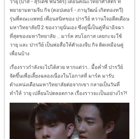
วายุ (บาส - สุรเดช พินิวัตร์) เดือนคณะวิทยาศาสตร์ ที่
พยายามตามจีบ กิจ (คอปเตอร์ - ภานุวัฒน์ เกิดทองทวี)
รุ่นพี่คณะแพทย์ เพื่อนสนิทของ ปารวีย์ หวานใจอดีตเดือน
มหาวิทยาลัยปี 2 ของวายุนั่นเอง ซึ่งคู่นี้เป็นคู่ที่น่าอิจฉา
ที่สุดของมหาวิทยาลัย … มาร์ค สบโอกาส เลยกะจะใช้
วายุ และ ปารวีย์ เป็นพ่อสื่อให้ตัวเองจีบ กิจ ติดเหมือนคู่
เพื่อนบ้าง
เรื่องราวกำลังจะไปได้สวย หากแต่ว่า... มื้อค่ำที่ ปารวีย์
จัดขึ้นเพื่อเลี้ยงฉลองเนื่องในโอกาสที่ มาร์ค มารับ
ตำแหน่งเดือนมหาวิทยาลัยต่อจากเขา กลายเป็นวันที่
ทำให้ วายุ เปลี่ยนไปตลอดกาล เรื่องราวจะเป็นอย่างไร?!