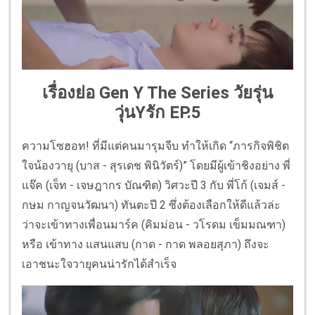
เรื่องย่อ Gen Y The Series วัยรุ่น
วุ่นYรัก EP.5
ความโซฮอท! ที่มีแต่คนมารุมจีบ ทำให้เกิด “ภารกิจพิชิต
ใจน้องวายุ (บาส - สุรเดช พินิวัตร์)” โดยมีผู้เข้าชิงอย่าง พี่
แจ๊ค (เจ็ท - เจษฎากร บัณฑิต) วิศวะปี 3 กับ พี่โก้ (เจมส์ -
กษม กาญจนวัฒนา) ทันตะปี 2 ซึ่งต้องเลือกให้ดีแล้วล่ะ
ว่าจะเข้าทางเพื่อนมาร์ค (คิมม่อน - วโรดม เข็มมณฑา)
หรือ เข้าทาง แสนแสบ (กาด - กาด พลอยสุภา) ถึงจะ
เอาชนะใจวายุคนน่ารักได้สำเร็จ