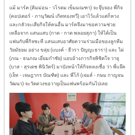
แม้ มาร์ค (คิมม่อน - วโรดม เข็มมณฑา) จะจุ๊บจอง พี่กิจ
(คอปเตอร์ - ภานุวัฒน์ เกิดทองทวี) เอาไว้แล้วแต่ก็หวง
และกลัวจะเสียกิจให้คนอื่น มาร์คจึงมาขอความช่วย
เหลือจาก แสนแสบ (กาด - กาด พลอยสุภา) ให้ได้เป็น
แฟนกับพี่กิจซะที แสนแสบอาศัยความร่วมมือของลูกทีม
วัยมัธยม อย่าง ขลุ่ย (แบงค์ - ธีวรา ปัญญะธารา) และ ไผ่
(ภณ - ธนภณ เอี่ยมกำชัย) แอบอ้างภารกิจพิชิตใจ วายุ
(บาส - สุรเดช พินิวัตร์) มาบังหน้าให้กิจหลงเชื่อ ว่า พี่แจ๊ค
(เจ็ท - เจษฎากร บัณฑิต) และ พี่โก้ (เจมส์ - กษม กาญจน
วัฒนา) จะวัดดวงขอวายุเป็นแฟนพร้อมกันไปเลย