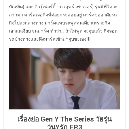
บัณฑิต) และ จิว (เฟอร์กี้ - ภวฤทธ์ เพาเวอร์) รุ่นพี่ที่วิศวะ
ลากมา มาร์คเจอกิจที่ต่อยกระสอบอยู่ มาร์คขออาศัยรถ
กิจไปลงกลางทาง มาร์คแทบจะพูดคนเดียวเพราะกิจ
เอาแต่เงียบ จนมาร์ค ท้าว่า… ถ้าไม่พูด จะจูบแล้ว กิจจอด
รถข้างทางและดึงมาร์คเข้ามาจูบซะเอง!!!
เรื่องย่อ Gen Y The Series วัยรุ่น
วุ่นYรัก EP.3