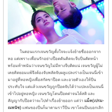
ในตอนแรกเจนขวัญตั้งใจจะแจ้งย้ายชื่อออกจาก
หอ แต่เพราะเพื่อนรักอย่างป๊อดดันคิดจะจีบปิ่นตัดหน้า
พร้อมท้าพนันว่าเจนขวัญไม่มีทางจีบติดแน่ เจนขวัญผู้ไม่
เคยคิดยอมแพ้จึงต้องจับพลัดจับผลูแปลงร่างเป็นเจนนี่เข้า
มาอยู่ที่หอหญิงเพื่อสกัดขาป๊อด และอวยตัวเองให้ปิ่น
ประทับใจ แต่แล้วเจนขวัญถูกป๊อดจับได้ว่าแปลงเป็นเจนนี่
เข้าไปอยู่หอหญิง เจนขวัญโดนป๊อดด่าจนได้สติ และ
สัญญากับป๊อดว่าจะไปทำเรื่องย้ายออก แต่ว่า
แม็ค(เปรม-
ณพนัช)
แฟนของปิ่นก็มาตามราวีปิ่น เขาโดนปิ่นบอกเลิก