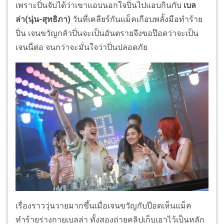
เพราะปิ่นจับได้ว่าเขาแอบนอกใจปิ่นไปแอบกินกับ
เบล
ล่า(นุ่น-สุทธิภา)
วันที่เคลียร์กันแม็คเกือบพลั้งมือทำร้าย
ปิ่น เจนขวัญกลัวปิ่นจะเป็นอันตรายจึงขอป๊อดว่าจะเป็น
เจนนี่ต่อ จนกว่าจะมั่นใจว่าปิ่นปลอดภัย
เรื่องราววุ่นวายมากขึ้นเมื่อเจนขวัญกับป๊อดเห็นแม็ค
ทำร้ายร่างกายเบลล่า ทั้งสองถ่ายคลิปเก็บเอาไว้เป็นหลัก