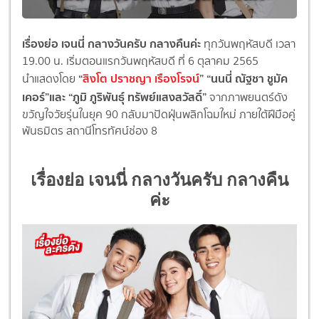
เรื่องย่อ เจนนี่ กลางวันครับ กลางคืนค่ะ
ทุกวันพฤหัสบดี เวลา
19.00 น. เริ่มตอนแรกวันพฤหัสบดี ที่ 6 ตุลาคม 2565
“
สิงโต ปราชญา เรืองโรจน์
”
“นน
นี่
ณัฐชา ชูมัค
นำแสดงโดย
เคอร์
”และ
“ภูมิ ภูริพันธุ์ ทรัพย์แสงสวัสดิ์”
จากภาพยนตร์ดัง
ขวัญใจวัยรุ่
นในยุค 90 กลับมาปัดฝุ่นพลิกโฉมใหม่ ภายใต้ฝีมือคู่
พันธมิตร สถานีโทรทัศน์ช่อง 8
เรื่องย่อ เจนนี่ กลางวันครับ กลางคืน
ค่ะ