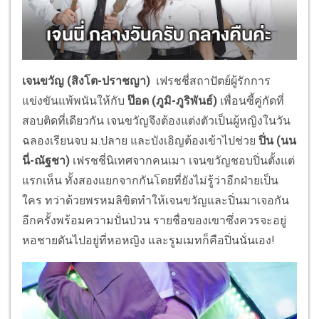
เจนขวัญ (สิงโต-ปราชญา)
เฟรชชี่สถาปัตย์ผู้รักการ
แข่งขันแพ้พนันให้กับ
ป๊อด
(ภูมิ-ภูริพันธ์)
เพื่อนซี้คู่กัดที่
สอบติดที่เดียวกัน เจนขวัญจึงต้องแต่งตัวเป็นผู้หญิงในวัน
ฉลองเรียนจบ ม.ปลาย และบังเอิญต้องเข้าไปช่วย
ปิ่น (นน
นี่-ณัฐชา)
เฟรชชี่นิเทศจากคนเมา เจนขวัญชอบปิ่นตั้งแต่
แรกเห็น ทั้งสองแยกจากกันโดยที่ยังไม่รู้ว่าอีกฝ่ายเป็น
ใคร ทว่าด้วยพรหมลิขิตทำให้เจนขวัญและปิ่นมาเจอกัน
อีกครั้งพร้อมความปั่นป่วน รายชื่อของเขาซึ่งควรจะอยู่
หอชายดันไปอยู่ที่หอหญิง และรูมเมทก็คือปิ่นนั่นเอง!