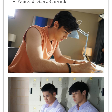
รัศมีแข ฟ้าเกื้อล้น รับบท แป๊ด