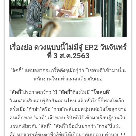
เรื่องย่อ ดวงแบบนี้ไม่มีจู๋ EP.2 วันจันทร์
ที่ 3 ส.ค.2563
“ลัคกี้” แทบอยากจะกรี๊ดดังๆเมื่อรู้ว่า “โชคบดี”เข้ามาเป็น
พนักงานใหม่ทำแผนกเดียวกับเธอ
“ลัคกี้
”ประกาศกร้าว “มี
“ลัคกี้”
ต้องไม่มี
“โชคบดี
”
“แมน”สงสัยแอบรู้จักกันตอนไหน แล้วหัวใจกี้ก็พองโตอีก
ครั้งเมื่อ “กำยำ”หรือ “กาย”เพล์บอยหนุ่มหล่อไฮโซลูกชาย
คนเล็กของ “พาที” เจ้าของบริษัทก็ได้เข้ามาเรียนรู้งานใน
แผนกเดียวกับ “ลัคกี้” “ลัคกี้”เชื่อมั่นมากว่า “กาย”นี่แร่ะ
คือ ทูตสวรรค์ชะตาฟ้าลิขิตให้เกิดมาคู่เธอตามคำนาย !!!