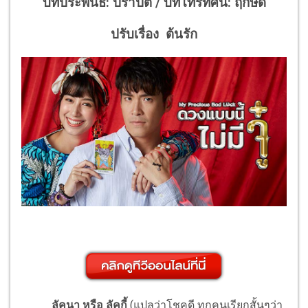
บทประพันธ์:
ปราปต์
/
บทโทรทัศน์: ฤกษ์ดี
ปรับ
เรื่อง
ต้นรัก
ลัคนา
หรือ ลัคกี้
(แปลว่าโชคดี ทุกคนเรียกสั้นๆว่า