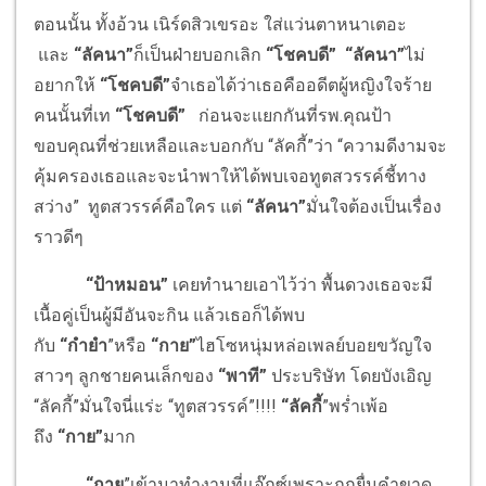
ตอนนั้น ทั้งอ้วน เนิร์ดสิวเขรอะ ใส่แว่นตาหนาเตอะ
และ
“ลัคนา”
ก็เป็นฝ่ายบอกเลิก
“โชคบดี”
“ลัคนา”
ไม่
อยากให้
“โชคบดี”
จำเธอได้ว่าเธอคืออดีตผู้หญิงใจร้าย
คนนั้นที่เท
“โชคบดี”
ก่อนจะแยกกันที่รพ.คุณป้า
ขอบคุณที่ช่วยเหลือและบอกกับ “ลัคกี้”ว่า “ความดีงามจะ
คุ้มครองเธอและจะนำพาให้ได้พบเจอทูตสวรรค์ชี้ทาง
สว่าง” ทูตสวรรค์คือใคร แต่
“ลัคนา”
มั่นใจต้องเป็นเรื่อง
ราวดีๆ
“
ป้าหมอน”
เคยทำนายเอาไว้ว่า พื้นดวงเธอจะมี
เนื้อคู่เป็นผู้มีอันจะกิน แล้วเธอก็ได้พบ
กับ
“กำยำ
”หรือ
“กาย”
ไฮโซหนุ่มหล่อเพลย์บอยขวัญใจ
สาวๆ ลูกชายคนเล็กของ
“พาที”
ประบริษัท โดยบังเอิญ
“ลัคกี้”มั่นใจนี่แร่ะ “ทูตสวรรค์”!!!!
“ลัคกี้
”พร่ำเพ้อ
ถึง
“กาย”
มาก
“
กาย
”เข้ามาทำงานที่แอ๊กซ์เพราะถูกยื่นคำขาด