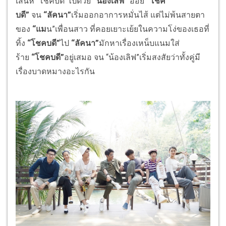
เสน่ห์ “โชคบดี”ไปด้วย
“น้องเลิฟ”
อ่อย
“โชค
บดี”
จน
“ลัคนา”
เริ่มออกอาการหมั่นไส้ แต่ไม่พ้นสายตา
ของ
“แม
น”เพื่อนสาว ที่คอยเยาะเย้ยในความโง่ของเธอที่
ทิ้ง
“โชคบดี”
ไป
“ลัคนา”
มักหาเรื่องเหน็บแนมใส่
ร้าย
“โชคบดี”
อยู่เสมอ จน “น้องเลิฟ”เริ่มสงสัยว่าทั้งคู่มี
เรื่องบาดหมางอะไรกัน