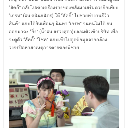
“ลัคกี้” กลับไปเช่าเครื่องรางของขลังมาเสริมดวงอีกเพียบ
“เกรท” (ฝน ศนันธฉัตร) ให้ “ลัคกี้” ไปช่วยทำงานรีวิว
สินค้า แอบได้ยินเพื่อนๆ นินทา “เกรท” จนทนไม่ได้ จน
ออกมาฉะ “กิ่ง” (น้ำฝน สรวงสุดา)ปลอมตัวเข้าบริษัท เพื่อ
จะดูตัว “ลัคกี้” “โชค” แอบเข้าไปดูดข้อมูลจากกล้อง
วงจรปิดหาสาเหตุการตายของพี่ชาย