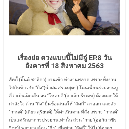
เรื่องย่อ ดวงแบบนี้ไม่มีจู๋ EP.8 วัน
อังคารที่ 18 สิงหาคม 2563
ลัคกี้ (มิ้นต์ ชาลิดา) งานเข้า ทำงานพลาด เพราะทิ้งงาน
ไปกินข้าวกับ “กิ่ง”(น้ำฝน สรวงสุดา) โดนเพื่อนร่วมงานบู
ลี่ว่าเป็นเด็กเส้น จน “โชคบดี”(อาเล็ก ธีรเดช) ต้องคอยให้
กำลังใจ ด้าน “กิ่ง” ยื่นข้อเสนอให้ “ลัคกี้” ลาออก และสั่ง
“กานต์” (เดี่ยว สุริยนต์) ให้ดำเนินตามที่สั่ง เพราะ “กานต์”
เป็นแค่รักษาการประธานเท่านั้น ส่วน “กาย”(ออกัส วชิร
วิชญ์) พยายามอ้อน “กิ่ง” เพื่อช่วย “ลัคกี้” ให้ไม่ต้องลา