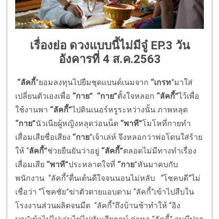
เรื่องย่อ ดวงแบบนี้ไม่มีจู๋ EP.3 วัน
อังคารที่ 4 ส.ค.2563
“ลัคกี้
”ยอมลงทุนไปยืมชุดแบนด์เนมจาก
“เกรท
”มาใส่
เปลี่ยนตัวเองเพื่อ
“กาย”
“กาย”
ตั้งใจหลอก
“ลัคกี้”
ไว้เพื่อ
ใช้งานพา
“ลัคกี้”
ไปดินเนอร์หรูระหว่างนั้น ภาพหลุด
“กาย”
นัวเนียผู้หญิงหลุดว่อนน็ต
“พาที”
โมโหที่กายทำ
เสื่อมเสียชื่อเสียง
“กาย
”เจ้าเล่ห์ จึงหลอกว่าพ่อโดนใส่ร้าย
ให้ “
ลัคกี้”
ช่วยยืนยันว่าอยู่
“ลัคกี้”
ตลอดไม่มีทางทำเรื่อง
เสื่อมเสีย
“พาที”
ประหลาดใจที่
“กาย
”หันมาคบกับ
พนักงาน “ลัคกี้”ตื่นเต้นดีใจจนนอนไม่หลับ “โชคบดี”ไม่
เชื่อว่า “โชคชัย”ฆ่าตัวตายแอบตาม “ลัคกี้”เข้าไปสืบใน
โรงงานส่วนผลิตจนมืด “ลัคกี้”ถึงบ้านช้าทำให้ “อิง