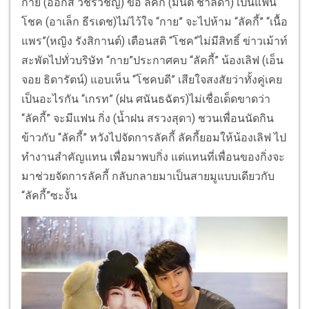
กาย (ออกัส วชิรวิชญ์) ขอ ลัคกี้ (มิ้นต์ ชาลิดา) เป็นแฟน
โชค (อาเล็ก ธีรเดช)ไม่ไว้ใจ “กาย” จะไปห้าม “ลัคกี้” “เนื้อ
แพร”(หญิง รังสิกานต์) เตือนสติ “โชค”ไม่มีสิทธิ์ ข่าวเม้าท์
สะพัดไปทั่วบริษัท “กาย”ประกาศคบ “ลัคกี้” น้องเลิฟ (เอ็น
จอย ธิดารัตน์) แอบเห็น “โชคบดี” เสียใจสงสัยว่าทั้งคู่เคย
เป็นอะไรกัน “เกรท” (ฝน ศนันธฉัตร)ไม่เชื่อเด็ดขาดว่า
“ลัคกี้” จะมีแฟน กิ่ง (น้ำฝน สรวงสุดา) ชวนเพื่อนนัดกิน
ข้าวกับ “ลัคกี้” หวังไปจัดการลัคกี้ ลัคกี้ยอมให้น้องเลิฟ ไป
ทำงานสำคัญแทน เพื่อมาพบกิ่ง แต่แทนที่เพื่อนของกิ่งจะ
มาช่วยจัดการลัคกี้ กลับกลายมาเป็นสายมูแบบเดียวกับ
“ลัคกี้”ซะงั้น