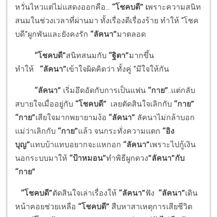
หวั่นไหวแต่ไม่แสดงออกคือ...
“โชคบดี” เ
พราะความสนิท
สนมในช่วงเวลาที่ผ่านมา ทั้งเรื่องดีเรื่องร้าย ทำให้ “โชค
บดี”ผูกพันและยังคงรัก
“ลัคนา”
มาตลอด
“โชคบดี”
สนิทสนมกับ
“ฐิตา”
มากขึ้น
ทำให้
“ลัคนา”
เข้าใจผิดคิดว่า ทั้งคู่ ”มีใจให้กัน
“ลัคนา”
เริ่มอึดอัดกับการเป็นแฟน
“กาย”
..แต่กลับ
สบายใจเมื่ออยู่กับ
“โชคบดี”
เลยตัดสินใจเลิกกับ
“กาย”
“กาย”
เสียใจมากพยายามง้อ
“ลัคนา”
ลัคนาไม่กล้าบอก
แม่ว่าเลิกกับ
“กาย”
แล้ว จนกระทั่งความแตก
“อิง
บุญ”
แทบบ้าแทบอยากจะแหกอก
“ลัคนา”
เพราะไปกู้เงิน
นอกระบบมาให้
“ป้าหมอน”
ทำพิธีผูกดวง
”ลัคนา”กับ
“กาย”
“โชคบดี”
ตัดสินใจเล่าเรื่องให้
“ลัคนา”
ฟัง
“ลัคนา”
เดิน
หน้าคอยช่วยเหลือ
“โชคบดี”
สืบหาสาเหตุการเสียชีวิต