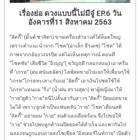
เรื่องย่อ ดวงแบบนี้ไม่มีจู๋ EP.6 วัน
อังคารที่11 สิงหาคม 2563
“ลัคกี้” (มิ้นต์ ชาลิดา) ขายเครื่องสำอางค์ได้ล็อตใหญ่
เพราะคำแนะนำจาก “โชค”(อาเล็ก ธีรเดช) “โชค” ได้
ภาพจากกล้องวงจรปิด แต่ไม่เห็นเหตุการณ์ ตอนที่
“โชคชัย” เสียชีวิต “อิงบุญ”( ขวัญฤดี กลมกล่อม) เอาครีม
ที่ “เกรท” (ฝน ศนันธฉัตร) ไลฟ์สดขายไปแจกให้เพื่อนๆใช้
“เกรท”โกรธทะเลาะกับแม่ “ลัคกี้” เอาเงินไปชดใช้ให้
“เกรท”แทนแม่ “กิ่ง” (น้ำฝน สรวงสุดา) พาผู้หญิงมาให้
“กาย”ดูตัว “กาย”หนีไปลั้นลากับสาวๆ “ลัคกี้” ปิดยอดขาย
ไม่ได้ เพราะลูกค้าเป็นแฟนคลับ “กาย” “โชค”เตือนสติ
“ลัคกี้” อย่ายอม “กาย” จนตัวเองเดือดร้อน จึงไปขอให้
“กาย” ช่วยไปพบลูกค้าจนปิดยอดได้สำเร็จ และพากันไป
ฉลองจนถูกแอบถ่ายลงโซเชียล “มิสเตอร์ไนท์กาย” เปิดตัว