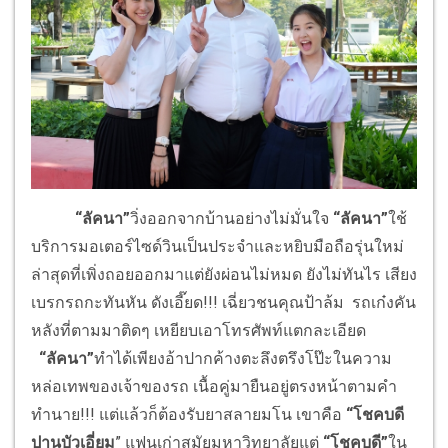
“ลัคนา”
วิ่งออกจากบ้านอย่างไม่มั่นใจ
“
ลัคนา”
ใช้
บริการมอเตอร์ไซด์วินเป็นประจำและหยิบมือถือรุ่นใหม่
ล่าสุดที่เพิ่งถอยออกมาแต่ยังผ่อนไม่หมด ยังไม่ทันไร เสียง
เบรกรถกะทันหัน ดังเอี๊ยด!!! เฉี่ยวชนคุณป้าล้ม รถเก๋งคัน
หลังที่ตามมาติดๆ เหยียบเอาโทรศัพท์แตกละเอียด
“ลัคนา”
ทำได้เพียงอ้าปากค้างตะลึงตรึงโป๊ะในความ
หล่อเทพของเจ้าของรถ เนื้อคู่มายืนอยู่ตรงหน้าตามคำ
ทำนาย!!! แต่แล้วก็ต้องรับยาสลายมโน เขาคือ
“โชคบดี
ปานบัวเอี่ยม
” แฟนเก่าสมัยมหาวิทยาลัยแต่
“โชคบดี”
ใน