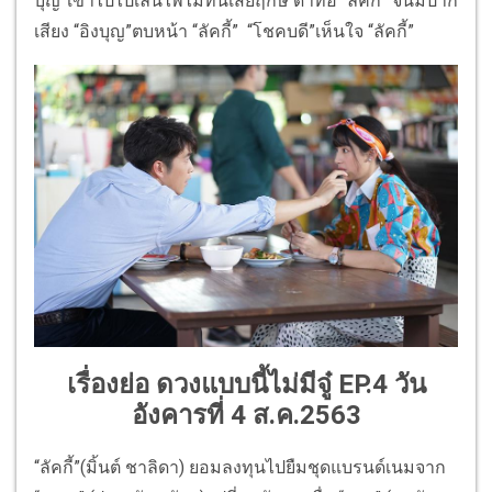
บุญ”เข้าไปไปเล่นไพ่ไม่ทันเสียฤกษ์ ด่าทอ “ลัคกี้” จนมีปาก
เสียง “อิงบุญ”ตบหน้า “ลัคกี้” “โชคบดี”เห็นใจ “ลัคกี้”
เรื่องย่อ ดวงแบบนี้ไม่มีจู๋ EP.4 วัน
อังคารที่ 4 ส.ค.2563
“ลัคกี้”(มิ้นต์ ชาลิดา) ยอมลงทุนไปยืมชุดแบรนด์เนมจาก