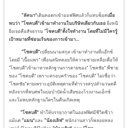
“ลัคนา”
เดินคอตกเข้าออฟฟิศแล้วก็แทบช็อค
เมื่อ
พบว่า “โชคบดี”เข้ามาทำงานในบริษัทเดียวกับเธอ
ยิ่งหนี
ยิ่งเจอคือสัจธรรม “
โชคบดี”ตั้งใจทำงาน โดยที่ไม่มีใครรู้
เป้าหมายที่ซ่อนเร้นของการเข้ามา
...
“โชคบดี”
เปลี่ยนนามสกุล เข้ามาทำงานที่แอ๊กซ์
โดยมี “เนื้อแพร” เพื่อนสนิทคอยให้ความช่วยเหลือเพื่อให้
“โชคบดี”เข้ามาหาหลักฐานการตายของ” โชคชัย” พี่ชาย
ของ “โชคบดี” เพราะครอบครัวของ “โชคบดี” ไม่เชื่อว่า
“โชคชัย”ตายเพราะอุบัติเหตุตามที่ตำรวจสรุปสำนวนคดี
หลังจากที่พบศพในบ่อบำบัดน้ำเสียของโรงงานแอ็กซ์
และไม่พบหลักฐานใดๆในคืนเกิดเหตุ
“โชคบดี”
ทำให้บรรยากาศในออฟฟิศมีชีวิตชีวา
แม้แต่
“แมน”
และ
“น้องเลิฟ”
พนักงานสาวก็พลอยหลง