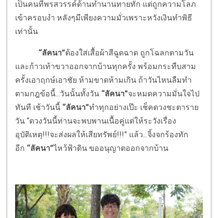
เป็นคนที่พรสวรรค์ด้านทำนานทายทัก แต่ถูกความโลภ
เข้าครอบงำ หลังๆมีเพียงความมั่วเพราะหวังเงินทำพิธี
เท่านั้น
“ลัคนา”
ต้องใส่เสื้อผ้าสีฉูดฉาด ถูกโฉลกตามวัน
และก้าวเท้าขวาออกจากบ้านทุกครั้ง พร้อมกระทืบสาม
ครั้งเอาฤกษ์เอาชัย ห้ามขาดห้ามเกิน ถ้าวันไหนลืมทำ
ตามกฎข้อนี้...วันนั้นทั้งวัน
“ลัคนา”
จะหมดความมั่นใจไป
ทันที เช้าวันนี้
“ลัคนา”
ทำทุกอย่างเป๊ะ เช็คดวงชะตาราย
วัน “ดวงวันนี้ท่านจะพบพานเนื้อคู่แต่ให้ระวังเรื่อง
อุบัติเหตุ!!!จะส่งผลให้เสียทรัพย์!!!” แล้ว...จิ้งจกร้องทัก
อีก
“ลัคนา”
ไหว้ฟ้าดิน ขออนุญาตออกจากบ้าน