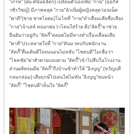
“เกรท” (ฝน ศนันธฉัตร) เปลี่ยนตัวเองเพื่อ “กาย” (ออกัส
วชิรวิชญ์) มีภาพหลุด “กาย”นัวเนียผู้หญิงหลุดว่อนเน็ต
“พาที”(ชาย ชาตโยดม)โมโหที่ “กาย”ทำเสื่อมเสียชื่อเสียง
“กาย”เจ้าเล่ห์ หลอกพ่อว่าโดนใส่ร้าย ดึง“ลัคกี้”มาช่วย
ยืนยันว่าอยู่กับ “ลัคกี้”ตลอดไม่มีทางทำเรื่องเสื่อมเสีย
“พาที”ประหลาดใจที่ “กาย”หันมาคบกับพนักงาน
“ลัคกี้”ตื่นเต้นดีใจจนนอนไม่หลับ “โชคบดี”ไม่เชื่อว่า
“โชคชัย”ฆ่าตัวตายแอบตาม “ลัคกี้”เข้าไปสืบในโรงงาน
ส่วนผลิตจนมืด “ลัคกี้”ถึงบ้านช้าทำให้ “อิงบุญ” (ขวัญฤดี
กลมกล่อม) เสียฤกษ์ไปเล่นไพ่ไม่ทัน “อิงบุญ”ตบหน้า
“ลัคกี้” “โชคบดี”เห็นใจ “ลัคกี้”