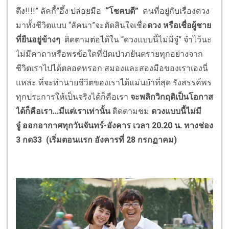
ตึง!!!!” ลัคกี้”อึ้ง ปล่อยมือ
“
โชคบดี”
คนที่อยู่กับเรื่องดวง
มาทั้งชีวิตแบบ “ลัคนา”จะตัดสินใจเชื่อ
ดวง หรือเชื่อผู้ชาย
ที่ยืนอยู่ข้างๆ
ติดตามต่อได้ใน “ดวงแบบนี้ไม่มีจู๋” จำไว้นะ
ไม่มีคาถาหรือพรข้อใดที่ปัดเป่าภยันตรายทุกอย่างจาก
ชีวิตเราไปได้ตลอดหรอก สมองและสองมือของเราเองนี่
แหล่ะ ที่จะทำนายชีวิตของเราได้แม่นยำที่สุด รังสรรค์พร
ทุกประการให้เป็นจริงได้ก็คือเรา
จะพลิกวิกฤติเป็นโอกาส
ได้ก็คือเรา
.
..มีแต่เราเท่านั้น
ติดตามชม
ดวงแบบนี้ไม่มี
จู๋
ออกอากาศทุกวันจันทร์-อังคาร เวลา 20.2
0 น. ทางช่อง
3 กด33 (เริ่มตอนแรก อังคารที่ 28 กรกฏาคม)