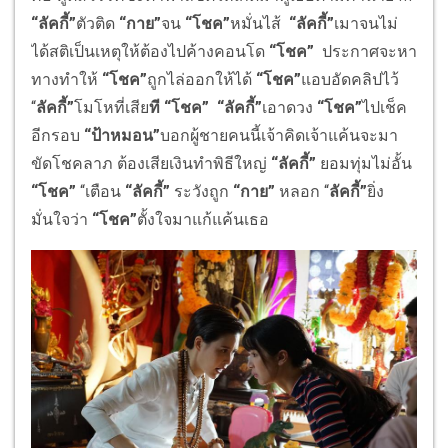
“ลัคกี้”
ตัวติด
“กาย”
จน
“โชค”
หมั่นไส้
“ลัคกี้”
เมาจนไม่
ได้สติเป็นเหตุให้ต้องไปค้างคอนโด
“โชค”
ประกาศจะหา
ทางทำให้
“โชค”
ถูกไล่ออกให้ได้
“โชค”
แอบอัดคลิปไว้
“
ลัคกี้”
โมโหที่เสีย
ที “โชค”
“ลัคกี้”
เอาดวง
“โชค”
ไปเช็ค
อีกรอบ
“ป้าหมอน”
บอกผู้ชายคนนี้เจ้าคิดเจ้าแค้นจะมา
ขัดโชคลาภ ต้องเสียเงินทำพิธีใหญ่
“ลัคกี้”
ยอมทุ่มไม่อั้น
“โชค”
“เตือน
“ลัคกี้”
ระวังถูก
“กาย”
หลอก “
ลัคกี้”
ยิ่ง
มั่นใจว่า
“โชค”
ตั้งใจมาแก้แค้นเธอ