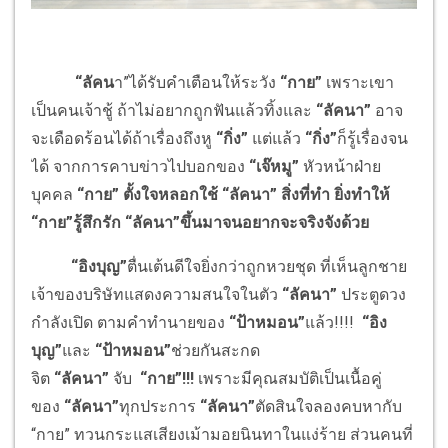
“ลัคน
า”ได้รับคำเตือนให้ระวัง
“กาย”
เพราะเขา
เป็นคนเจ้าชู้ ถ้าไม่อยากถูกฟันแล้วทิ้งและ
“ลัคนา”
อาจ
จะเดือดร้อนได้ถ้าเรื่องถึงหู
“กิ่ง”
แต่แล้ว
“กิ่ง”
ก็รู้เรื่องจน
ได้ จากการคาบข่าวไปบอกของ
“เจ๊หมู”
หัวหน้าฝ่าย
บุคคล
“กาย” ตั้งใจหลอกใช้ “ลัคนา” สิ่งที่ทำ ยิ่งทำให้
“กาย”รู้สึกรัก “ลัคนา”ขึ้นมาจนอยากจะจริงจังด้วย
“อิงบุญ”
ตื่นเต้นดีใจยิ่งกว่าถูกหวยชุด ที่เห็นลูกชาย
เจ้าของบริษัทแสดงความสนใจในตัว
“ลัคนา”
ประตูดวง
กำลังเปิด ตามคำทำนายของ
“ป้าหมอน”
แล้ว!!!!
“อิง
บุญ”
และ
“ป้าหมอน”
ช่วยกันสะกด
จิต
“ลัคนา”
จับ
“กาย”
!!!
เพราะมีคุณสมบัติเป็นเนื้อคู่
ของ
“ลัคนา”
ทุกประการ
“ลัคนา”
ตัดสินใจลองคบหากับ
“กาย” ทวนกระแสเสียงเม้ามอยนินทาในแง่ร้าย ส่วนคนที่