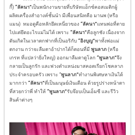
กี้)
“
ลัคนา
”
เป็นพนักงานขายที่บริษัทแอ็กซ์คอสเมติกผู้
ผลิตเครื่องสำอางค์ชั้นนำ มีเพื่อนสนิทคือ มานพ (หรือ
แมน) หมอดูคือหลักยึดเหนี่ยวของ
“
ลัคนา
”
แทนพ่อที่ตาย
ไปแต่ยึดอะไรแม่ไม่ได้ เพราะ
“
ลัคนา
”
คือลูกชัง เนื่องจาก
ดันเกิดในเวลาตกฟากที่เป็นอริกับ
“
อิงบุญ
”
พาทั้งพ่อแม่
ตกงาน กว่าจะลืมตาอ้าปากได้ก็ตอนที่มี
พูนลาภ
(หรือ
เกรท ที่แปลว่ายิ่งใหญ่) ออกมาลืมตาดูโลก
“
พูนลาภ
”
จึง
กลายเป็นลูกรัก และพ่วงตำแหน่งมาสคอตเรียกโชคลาภ
ประจำครอบครัว เพราะ “
พูนลาภ
”
ทำงานพิเศษหาเงินได้
มากกว่า
“
ลัคนา
”
ที่เป็นมนุษย์เงินเดือน ด้วยรูปร่างหน้าตา
ที่สวยกว่าพี่ ทำให้
“
พูนลาภ
”
รับจ๊อบเป็นเอ็มซี และรีวิว
สินค้าต่างๆ