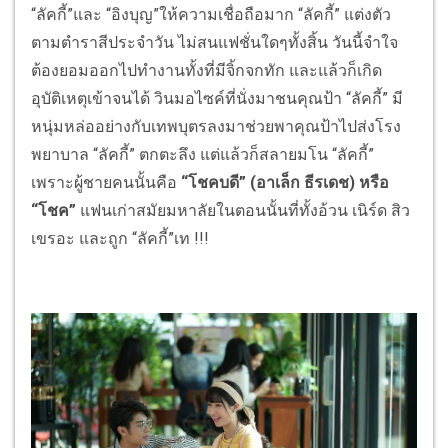
“ลัคกี้”และ “อิงบุญ”ให้ความเชื่อถือมาก “ลัคกี้” แต่งตัว
ตามตำราสีประจำวัน ไม่สนแฟชั่นใดๆทั้งสิ้น วันนี้จำใจ
ต้องยอมออกไปทำงานทั้งที่มีจิ้กจกทัก และแล้วก็เกิด
อุบัติเหตุเข้าจนได้ วินมอไซค์ที่นั่งมาชนคุณป้า “ลัคกี้” มี
หนุ่มหล่ออย่างกับเทพบุตรลงมาช่วยพาคุณป้าไปส่งโรง
พยาบาล “ลัคกี้” ตกตะลึง แต่แล้วก็สลายมโน “ลัคกี้”
เพราะผู้ชายคนนั้นคือ
“โชคบดี” (อาเล็ก ธีรเดช) หรือ
“โชค”
แฟนเก่าสมัยมหาลัยในตอนนั้นที่ทั้งอ้วน เนิร์ด สิว
เขรอะ และถูก “ลัคกี้”เท !!!