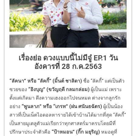
เรื่องย่อ ดวงแบบนี้ไม่มีจู๋ EP.1 วัน
อังคารที่ 28 ก.ค.2563
“ลัคนา” หรือ “ลัคกี้” (มิ้นต์ ชาลิดา)
ชื่อ “ลัคกี้” แต่เป็นตัว
ซวยของ
“อิงบุญ” (ขวัญฤดี กลมกล่อม)
ผู้เป็นแม่ เพราะ
ตั้งแต่เกิดมา ดึงความเฮงออกไปจนหมด ต่างจากลูกรัก
อย่าง
“พูนลาภ” หรือ “เกรท” (ฝน ศนันธฉัตร)
ผู้เป็นน้อง
สาวที่เป็นเน็ตไอดอลหารายได้เข้าบ้านได้มากที่สุด “ลัคกี้”
เป็นสายมูเตลูตัวแม่เรียกว่าทุกศาสตร์มาครบโดยมีที่
ปรึกษาประจำตัวคือ
“ป้าหมอน” (กิ๊ก มยุริญ)
หมอดูที่