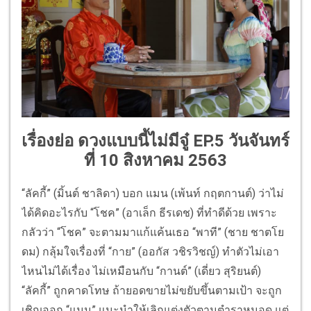
เรื่องย่อ ดวงแบบนี้ไม่มีจู๋ EP.5 วันจันทร์
ที่ 10 สิงหาคม 2563
“ลัคกี้” (มิ้นต์ ชาลิดา) บอก แมน (เพ้นท์ กฤตกานต์) ว่าไม่
ได้คิดอะไรกับ “โชค” (อาเล็ก ธีรเดช) ที่ทำดีด้วย เพราะ
กลัวว่า “โชค” จะตามมาแก้แค้นเธอ “พาที” (ชาย ชาตโย
ดม) กลุ้มใจเรื่องที่ “กาย” (ออกัส วชิรวิชญ์) ทำตัวไม่เอา
ไหนไม่ได้เรื่อง ไม่เหมือนกับ “กานต์” (เดี่ยว สุริยนต์)
“ลัคกี้” ถูกคาดโทษ ถ้ายอดขายไม่ขยับขึ้นตามเป้า จะถูก
เชิญออก “แมน” แนะนำให้เลิกแต่งตัวตามตำราหมอดู แต่