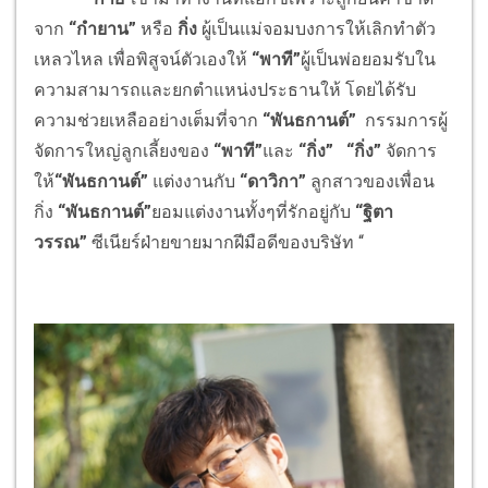
จาก
“กำยาน”
หรือ
กิ่ง
ผู้เป็นแม่จอมบงการให้เลิกทำตัว
เหลวไหล เพื่อพิสูจน์ตัวเองให้
“พาที”
ผู้เป็นพ่อยอมรับใน
ความสามารถและยกตำแหน่งประธานให้ โดยได้รับ
ความช่วยเหลืออย่างเต็มที่จาก
“พันธกานต์”
กรรมการผู้
จัดการใหญ่ลูกเลี้ยงของ
“พาที”
และ
“กิ่ง”
“กิ่ง”
จัดการ
ให้
“พันธกานต์”
แต่งงานกับ
“ดาวิกา”
ลูกสาวของเพื่อน
กิ่ง
“พันธกานต์”
ยอมแต่งงานทั้งๆที่รักอยู่กับ
“ฐิตา
วรรณ”
ซีเนียร์ฝ่ายขายมากฝีมือดีของบริษัท “