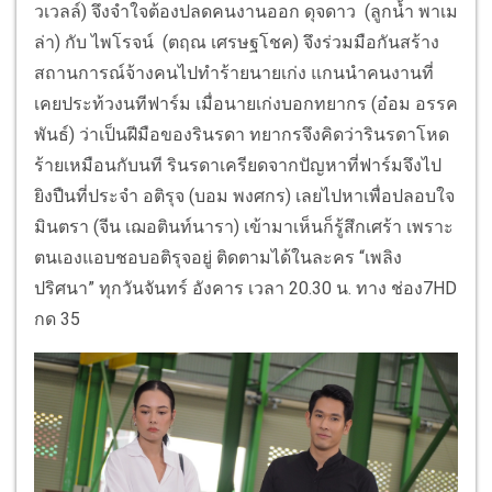
วเวลล์) จึงจำใจต้องปลดคนงานออก ดุจดาว (ลูกน้ำ พาเม
ล่า) กับ ไพโรจน์ (ตฤณ เศรษฐโชค) จึงร่วมมือกันสร้าง
สถานการณ์จ้างคนไปทำร้ายนายเก่ง แกนนำคนงานที่
เคยประท้วงนทีฟาร์ม เมื่อนายเก่งบอกทยากร (อ๋อม อรรค
พันธ์) ว่าเป็นฝีมือของรินรดา ทยากรจึงคิดว่ารินรดาโหด
ร้ายเหมือนกับนที รินรดาเครียดจากปัญหาที่ฟาร์มจึงไป
ยิงปืนที่ประจำ อติรุจ (บอม พงศกร) เลยไปหาเพื่อปลอบใจ
มินตรา (จีน เฌอตินท์นารา) เข้ามาเห็นก็รู้สึกเศร้า เพราะ
ตนเองแอบชอบอติรุจอยู่ ติดตามได้ในละคร “เพลิง
ปริศนา” ทุกวันจันทร์ อังคาร เวลา 20.30 น. ทาง ช่อง7HD
กด 35