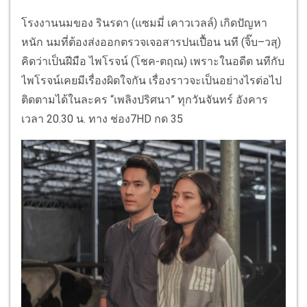
โรงงานนมของ รินรดา (แซมมี่ เคาวเวลล์) เกิดปัญหา
หนัก นมที่ต้องส่งออกตรวจเจอสารปนเปื้อน นที (จิ๊บ–วสุ)
คิดว่าเป็นฝีมือ ไพโรจน์ (โชค-ตฤณ) เพราะในอดีต นทีกับ
ไพโรจน์เคยมีเรื่องผิดใจกัน เรื่องราวจะเป็นอย่างไรต่อไป
ติดตามได้ในละคร “เพลิงปริศนา” ทุกวันจันทร์ อังคาร
เวลา 20.30 น. ทาง ช่อง7HD กด 35