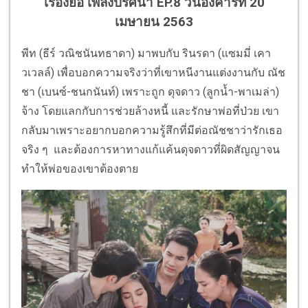
เรื่องย่อ เพลิงปริศนา EP.8 วันอังคารที่ 20
เมษายน 2563
พีท (ธีร์ วณิชนันทธาดา) มาพบกับ รินรดา (แซมมี่ เคา
วเวลล์) เพื่อบอกความจริงว่าที่เขาหนีงานแต่งงานกับ ณัช
ชา (เบนซ์-ชนกนันท์) เพราะถูก ดุจดาว (ลูกน้ำ-พาเมล่า)
จ้าง โดยแลกกับการช่วยล้างหนี้ และรักษาพ่อที่ป่วย เขา
กลับมาเพราะอยากบอกความรู้สึกที่มีต่อณัชชาว่ารักเธอ
จริง ๆ และต้องการหาทางแก้แค้นดุจดาวที่ผิดสัญญาจน
ทำให้พ่อของเขาต้องตาย