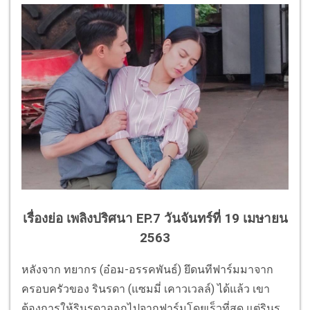
เรื่องย่อ เพลิงปริศนา EP.7 วันจันทร์ที่ 19 เมษายน
2563
หลังจาก ทยากร (อ๋อม-อรรคพันธ์) ยึดนทีฟาร์มมาจาก
ครอบครัวของ รินรดา (แซมมี่ เคาวเวลล์) ได้แล้ว เขา
ต้องการให้รินรดาออกไปจากฟาร์มโดยเร็วที่สุด แต่รินร