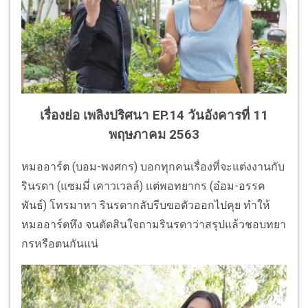
เรื่องย่อ เพลิงปริศนา EP.14 วันอังคารที่ 11
พฤษภาคม 2563
หมออาร์ต (บอม-พงศกร) บอกทุกคนเรื่องที่จะแต่งงานกับ
รินรดา (แซมมี่ เคาวเวลล์) แต่พอทยากร (อ๋อม-อรรค
พันธ์) โทรมาหา รินรดากลับรีบขอตัวออกไปคุย ทำให้
หมออาร์ตหึง จนตัดสินใจถามรินรดาว่าสรุปแล้วชอบทยา
กรหรือตนกันแน่