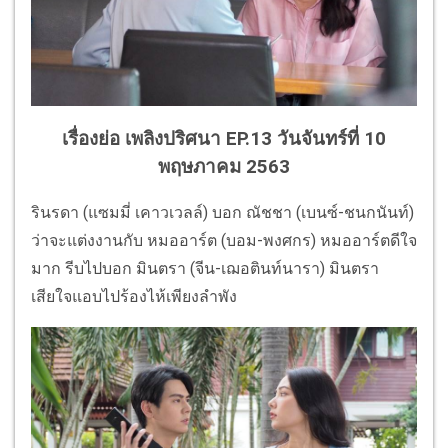
เรื่องย่อ เพลิงปริศนา EP.13 วันจันทร์ที่ 10
พฤษภาคม 2563
รินรดา (แซมมี่ เคาวเวลล์) บอก ณัชชา (เบนซ์-ชนกนันท์)
ว่าจะแต่งงานกับ หมออาร์ต (บอม-พงศกร) หมออาร์ตดีใจ
มาก รีบไปบอก มินตรา (จีน-เฌอตินท์นารา) มินตรา
เสียใจแอบไปร้องไห้เพียงลำพัง