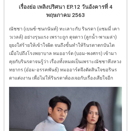
เรื่องย่อ เพลิงปริศนา EP.12 วันอังคารที่ 4
พฤษภาคม 2563
ณัชชา (เบนซ์-ชนกนันท์) ทะเลาะกับ รินรดา (แซมมี่ เคา
วเวลล์) อย่างรุนแรง เพราะถูก ดุจดาว (ลูกน้ำ-พาเมล่า)
ยุยงใส่ร้ายให้เข้าใจผิด จนถึงขั้นทำให้รินรดาตกบันได
เมื่อไปถึงโรงพยาบาล หมออาร์ต (บอม-พงศกร) เข้ามา
คุยกับรินรดาจนรู้ว่า เรื่องทั้งหมดเป็นเพราะณัชชาหึงหวง
ทยากร (อ๋อม-อรรคพันธ์) หมออาร์ตจึงตัดสินใจขอรินร
ดาแต่งงาน เพื่อไม่ให้รินรดาต้องเจอกับเรื่องเสียใจอีก