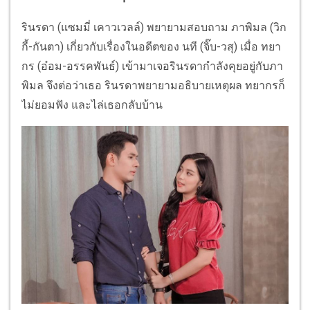
รินรดา (แซมมี่ เคาวเวลล์) พยายามสอบถาม ภาพิมล (วิก
กี้-กันตา) เกี่ยวกับเรื่องในอดีตของ นที (จิ๊บ-วสุ) เมื่อ ทยา
กร (อ๋อม-อรรคพันธ์) เข้ามาเจอรินรดากำลังคุยอยู่กับภา
พิมล จึงต่อว่าเธอ รินรดาพยายามอธิบายเหตุผล ทยากรก็
ไม่ยอมฟัง และไล่เธอกลับบ้าน