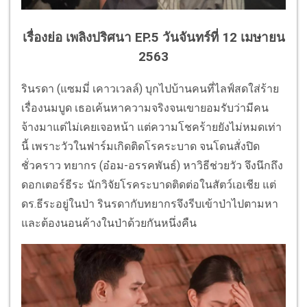
เรื่องย่อ เพลิงปริศนา EP.5 วันจันทร์ที่ 12 เมษายน
2563
รินรดา (แซมมี่ เคาวเวลล์) บุกไปบ้านคนที่ไลฟ์สดใส่ร้าย
เรื่องนมบูด เธอเค้นหาความจริงจนเขายอมรับว่ามีคน
จ้างมาแต่ไม่เคยเจอหน้า แต่ความโชคร้ายยังไม่หมดเท่า
นี้ เพราะวัวในฟาร์มเกิดติดโรคระบาด จนโดนสั่งปิด
ชั่วคราว ทยากร (อ๋อม-อรรคพันธ์) หาวิธีช่วยวัว จึงนึกถึง
ดอกเตอร์ธีระ นักวิจัยโรคระบาดติดต่อในสัตว์เอเชีย แต่
ดร.ธีระอยู่ในป่า รินรดากับทยากรจึงรีบเข้าป่าไปตามหา
และต้องนอนค้างในป่าด้วยกันหนึ่งคืน