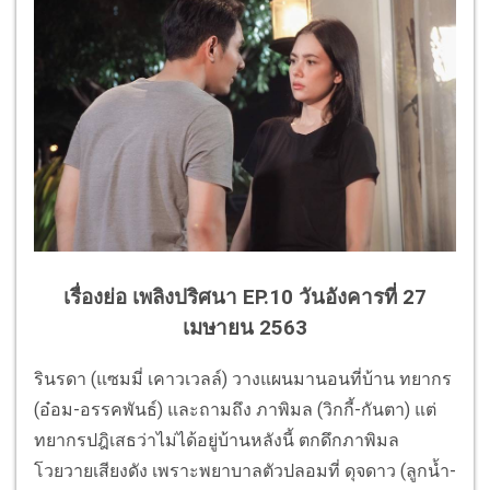
เรื่องย่อ เพลิงปริศนา EP.10 วันอังคารที่ 27
เมษายน 2563
รินรดา (แซมมี่ เคาวเวลล์) วางแผนมานอนที่บ้าน ทยากร
(อ๋อม-อรรคพันธ์) และถามถึง ภาพิมล (วิกกี้-กันตา) แต่
ทยากรปฎิเสธว่าไม่ได้อยู่บ้านหลังนี้ ตกดึกภาพิมล
โวยวายเสียงดัง เพราะพยาบาลตัวปลอมที่ ดุจดาว (ลูกน้ำ-