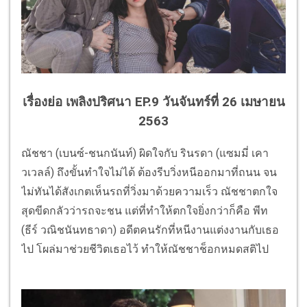
เรื่องย่อ เพลิงปริศนา EP.9 วันจันทร์ที่ 26 เมษายน
2563
ณัชชา (เบนซ์-ชนกนันท์) ผิดใจกับ รินรดา (แซมมี่ เคา
วเวลล์) ถึงขั้นทำใจไม่ได้ ต้องรีบวิ่งหนีออกมาที่ถนน จน
ไม่ทันได้สังเกตเห็นรถที่วิ่งมาด้วยความเร็ว ณัชชาตกใจ
สุดขีดกลัวว่ารถจะชน แต่ที่ทำให้ตกใจยิ่งกว่าก็คือ พีท
(ธีร์ วณิชนันทธาดา) อดีตคนรักที่หนีงานแต่งงานกับเธอ
ไป โผล่มาช่วยชีวิตเธอไว้ ทำให้ณัชชาช็อกหมดสติไป