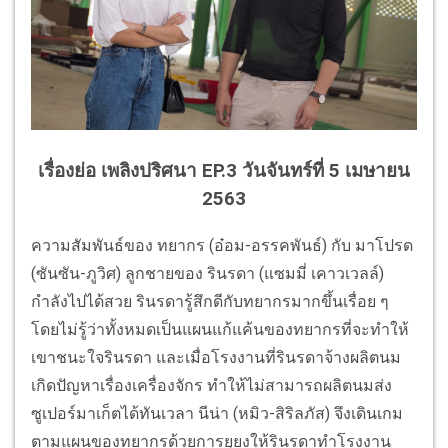
เรื่องย่อ เพลิงปริศนา EP.3 วันจันทร์ที่ 5 เมษายน
2563
ความสัมพันธ์ของ ทยากร (อ๋อม-อรรคพันธ์) กับ มาโปรด
(ซันซัน-ภูวิศ) ลูกชายของ รินรดา (แซมมี่ เคาวเวลล์)
กำลังไปได้สวย รินรดารู้สึกดีกับทยากรมากขึ้นเรื่อย ๆ
โดยไม่รู้ว่าทั้งหมดเป็นแผนแก้แค้นของทยากรที่จะทำให้
เขาชนะใจรินรดา และเมื่อโรงงานที่รินรดาจ้างผลิตนม
เกิดปัญหาเรื่องเครื่องจักร ทำให้ไม่สามารถผลิตนมส่ง
ซูเปอร์มาเก็ตได้ทันเวลา นีน่า (หมิว-สิริลภัส) จึงเดินเกม
ตามแผนของทยากรด้วยการยุยงให้รินรดาทำโรงงาน