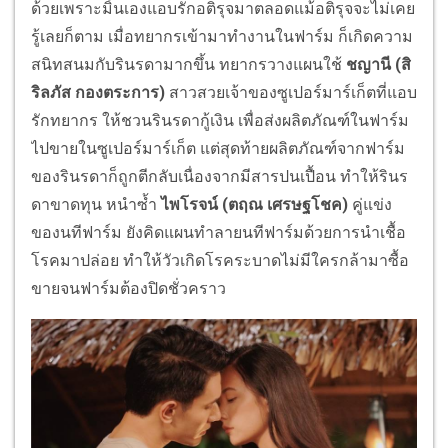
ด้วยเพราะมิ้นเองแอบรักอติรุจมาตลอดแม้อติรุจจะไม่เคย
รู้เลยก็ตาม เมื่อทยากรเข้ามาทำงานในฟาร์ม ก็เกิดความ
สนิทสนมกับรินรดามากขึ้น ทยากรวางแผนใช้
ชญานี
(
สิ
ริลภัส กองตระการ
)
สาวสวยเจ้าของซูเปอร์มาร์เก็ตที่แอบ
รักทยากร ให้ชวนรินรดากู้เงิน เพื่อส่งผลิตภัณฑ์ในฟาร์ม
ไปขายในซูเปอร์มาร์เก็ต แต่สุดท้ายผลิตภัณฑ์จากฟาร์ม
ของรินรดาก็ถูกตีกลับเนื่องจากมีสารปนเปื้อน ทำให้รินร
ดาขาดทุน หนำซ้ำ
ไพโรจน์
(
ตฤณ เศรษฐโชค
)
คู่แข่ง
ของนทีฟาร์ม ยังคิดแผนทำลายนทีฟาร์มด้วยการนำเชื้อ
โรคมาปล่อย ทำให้วัวเกิดโรคระบาดไม่มีใครกล้ามาซื้อ
ขายจนฟาร์มต้องปิดชั่วคราว