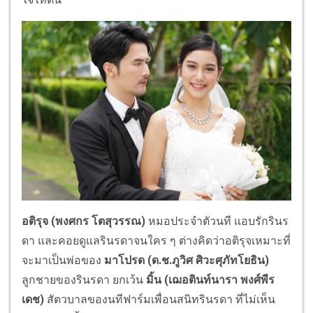
อติรุจ
(
พงศกร โตสุวรรณ
)
หมอประจำตัวนที แอบรักรินร
ดา และคอยดูแลรินรดาจนใคร ๆ ต่างคิดว่าอติรุจเหมาะที่
จะมาเป็นพ่อของ
มาโปรด
(
ด
.ช.ภูวิศ ศิวะศุภัทโยธิน)
ลูกชายของรินรดา ยกเว้น
มิ้น
(
เฌอตินท์นารา พงศ์พีร
เดช
)
สัตวบาลของนทีฟาร์มเพื่อนสนิทรินรดา ที่ไม่เห็น