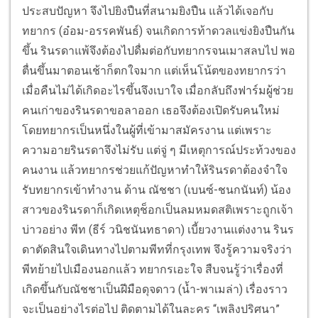
ประสบปัญหา จึงไปยิงปืนที่สนามยิงปืน แล้วได้เจอกับ
ทยากร (อ๋อม-อรรคพันธ์) จนเกิดการท้าดวลแข่งยิงปืนกัน
ขึ้น รินรดาแพ้จึงต้องไปดื่มต่อกับทยากรจนเมาสลบไป พอ
ตื่นขึ้นมาตอนเช้าก็ตกใจมาก แต่เห็นโน้ตของทยากรว่า
เมื่อคืนไม่ได้เกิดอะไรขึ้นจึงเบาใจ เมื่อกลับถึงฟาร์มผู้ช่วย
คนเก่าของรินรดาขอลาออก เธอจึงต้องเปิดรับคนใหม่
โดยทยากรเป็นหนึ่งในผู้ที่เข้ามาสมัครงาน แต่เพราะ
ความอายรินรดาจึงไม่รับ แต่จู่ ๆ มีเหตุการณ์ประท้วงของ
คนงาน แล้วทยากรช่วยแก้ปัญหาทำให้รินรดาต้องจำใจ
รับทยากรเข้าทำงาน ด้าน ณัชชา (เบนซ์-ชนกนันท์) น้อง
สาวของรินรดาก็เกิดเหตุช็อกเป็นลมหมดสติเพราะถูกเจ้า
บ่าวอย่าง พีท (ธีร์ วนิชนันทธาดา) เบี้ยวงานแต่งงาน รินร
ดาตัดสินใจเดินทางไปตามพีทที่กรุงเทพ จึงรู้ความจริงว่า
พีทย้ายไปเมืองนอกแล้ว ทยากรเอะใจ สืบจนรู้ว่าเรื่องที่
เกิดขึ้นกับณัชชาเป็นฝีมือดุจดาว (น้ำ-พาเมล่า) เรื่องราว
จะเป็นอย่างไรต่อไป ติดตามได้ในละคร “เพลิงปริศนา”