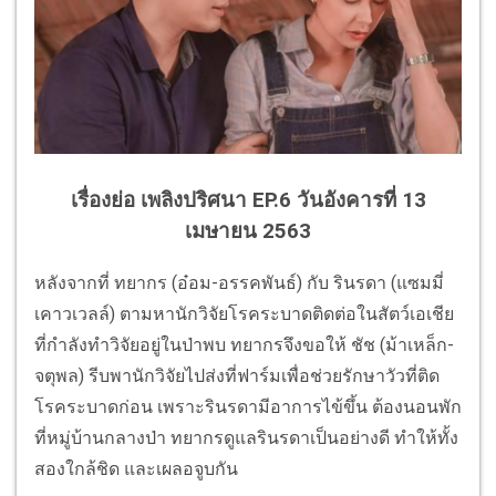
เรื่องย่อ เพลิงปริศนา EP.6 วันอังคารที่ 13
เมษายน 2563
หลังจากที่ ทยากร (อ๋อม-อรรคพันธ์) กับ รินรดา (แซมมี่
เคาวเวลล์) ตามหานักวิจัยโรคระบาดติดต่อในสัตว์เอเชีย
ที่กำลังทำวิจัยอยู่ในป่าพบ ทยากรจึงขอให้ ชัช (ม้าเหล็ก-
จตุพล) รีบพานักวิจัยไปส่งที่ฟาร์มเพื่อช่วยรักษาวัวที่ติด
โรคระบาดก่อน เพราะรินรดามีอาการไข้ขึ้น ต้องนอนพัก
ที่หมู่บ้านกลางป่า ทยากรดูแลรินรดาเป็นอย่างดี ทำให้ทั้ง
สองใกล้ชิด และเผลอจูบกัน