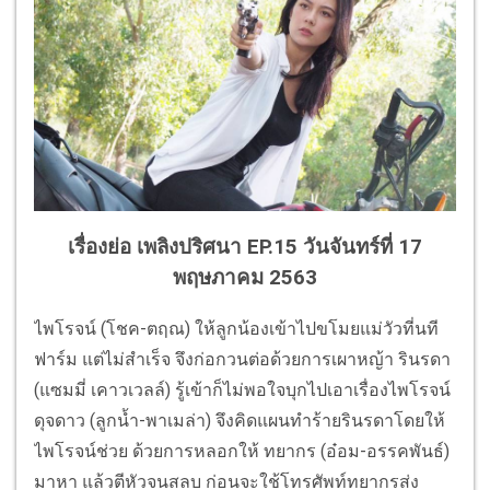
เรื่องย่อ เพลิงปริศนา EP.15 วันจันทร์ที่ 17
พฤษภาคม 2563
ไพโรจน์ (โชค-ตฤณ) ให้ลูกน้องเข้าไปขโมยแม่วัวที่นที
ฟาร์ม แต่ไม่สำเร็จ จึงก่อกวนต่อด้วยการเผาหญ้า รินรดา
(แซมมี่ เคาวเวลล์) รู้เข้าก็ไม่พอใจบุกไปเอาเรื่องไพโรจน์
ดุจดาว (ลูกน้ำ-พาเมล่า) จึงคิดแผนทำร้ายรินรดาโดยให้
ไพโรจน์ช่วย ด้วยการหลอกให้ ทยากร (อ๋อม-อรรคพันธ์)
มาหา แล้วตีหัวจนสลบ ก่อนจะใช้โทรศัพท์ทยากรส่ง