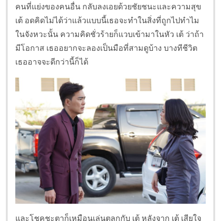
คนที่แย่งของคนอื่น กลับลงเอยด้วยชัยชนะและความสุข
เต้ อดคิดไม่ได้ว่าแล้วแบบนี้เธอจะทำในสิ่งที่ถูกไปทำไม
ในจังหวะนั้น ความคิดชั่วร้ายก็แวบเข้ามาในหัว เต้ ว่าถ้า
มีโอกาส เธออยากจะลองเป็นมือที่สามดูบ้าง บางทีชีวิต
เธออาจจะดีกว่านี้ก็ได้
และโชคชะตาก็เหมือนเล่นตลกกับ เต้ หลังจาก เต้ เสียใจ