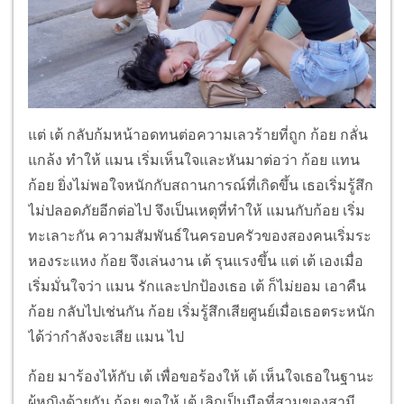
แต่ เต้ กลับก้มหน้าอดทนต่อความเลวร้ายที่ถูก ก้อย กลั่น
แกล้ง ทำให้ แมน เริ่มเห็นใจและหันมาต่อว่า ก้อย แทน
ก้อย ยิ่งไม่พอใจหนักกับสถานการณ์ที่เกิดขึ้น เธอเริ่มรู้สึก
ไม่ปลอดภัยอีกต่อไป จึงเป็นเหตุที่ทำให้ แมนกับก้อย เริ่ม
ทะเลาะกัน ความสัมพันธ์ในครอบครัวของสองคนเริ่มระ
หองระแหง ก้อย จึงเล่นงาน เต้ รุนแรงขึ้น แต่ เต้ เองเมื่อ
เริ่มมั่นใจว่า แมน รักและปกป้องเธอ เต้ ก็ไม่ยอม เอาคืน
ก้อย กลับไปเช่นกัน ก้อย เริ่มรู้สึกเสียศูนย์เมื่อเธอตระหนัก
ได้ว่ากำลังจะเสีย แมน ไป
ก้อย มาร้องไห้กับ เต้ เพื่อขอร้องให้ เต้ เห็นใจเธอในฐานะ
ผู้หญิงด้วยกัน ก้อย ขอให้ เต้ เลิกเป็นมือที่สามของสามี