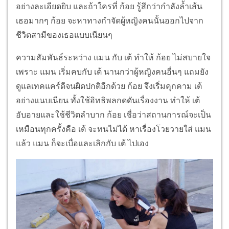
อย่างละเอียดยิบ และถ้าใครที่ ก้อย รู้สึกว่ากำลังล้ำเส้น
เธอมากๆ ก้อย จะหาทางกำจัดผู้หญิงคนนั้นออกไปจาก
ชีวิตสามีของเธอแบบเนียนๆ
ความสัมพันธ์ระหว่าง แมน กับ เต้ ทำให้ ก้อย ไม่สบายใจ
เพราะ แมน เริ่มคบกับ เต้ นานกว่าผู้หญิงคนอื่นๆ แถมยัง
ดูแลเทคแคร์ดีจนผิดปกติอีกด้วย ก้อย จึงเริ่มคุกคาม เต้
อย่างแนบเนียน ทั้งใช้อิทธิพลกดดันเรื่องงาน ทำให้ เต้
อับอายและใช้ชีวิตลำบาก ก้อย เชื่อว่าสถานการณ์จะเป็น
เหมือนทุกครั้งคือ เต้ จะทนไม่ได้ หาเรื่องโวยวายใส่ แมน
แล้ว แมน ก็จะเบื่อและเลิกกับ เต้ ไปเอง