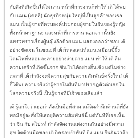
กับสิ่งที่เกิดขึ้นได้ไม่นาน หน้าที่การงานก็ทำให้ เต้ ได้พบ
กับ แมน (เคลลี่) นักธุรกิจหนุ่มใหญ่ที่เป็นลูกค้าของเธอ
แมน เป็นผู้ชายที่ครบองค์ประกอบผู้ชายในฝันของผู้หญิง
ทั้งหน้าตา ฐานะ และหน้าที่การงาน นอกจากนั้นยัง
แพรวพราวเรื่องผู้หญิงอีกด้วย แมน แสดงออกว่าชอบ เต้
อย่างชัดเจน ในขณะที่ เต้ ก็หลงเสน่ห์แมนเหมือนขี้ผึ้ง
โดนไฟที่หลอมละลายอย่างง่ายดาย แมน ทำให้ เต้ ลืม
ความเศร้าที่เกิดขึ้นจาก ชิน ไปได้อย่างสิ้นเชิง แต่ในช่วง
เวลาที่ เต้ กำลังจะมีความสุขกับความสัมพันธ์ครั้งใหม่ เต้
ก็ได้พบความจริงว่าผู้ชายในฝันที่มาปรากฎตัวต่อเธอใน
โลกความจริงนี้ เป็นผู้ชายที่มีเจ้าของเสียแล้ว
เต้ รู้แก่ใจว่าเธอกำลังเป็นมือที่สาม แม้จิตสำนึกด้านดีที่ยัง
พอมีอยู่จะสั่งให้เธอยุติความสัมพันธ์นี้ แต่ทันทีที่เธอเห็น
ว่า ชิน กับ สไปรท์ กำลังจัดงานแต่งงานกันอย่างมีความ
สุข จิตด้านมืดของ เต้ ก็ครอบงำทันที ยิ่ง แมน ยืนยันว่าถึง