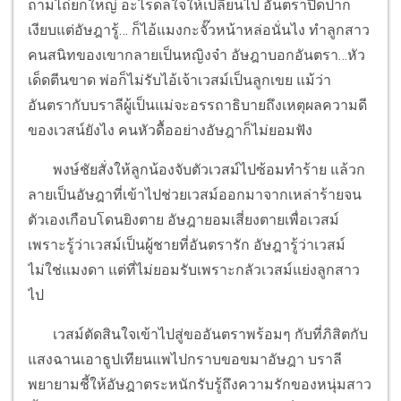
ถามไถ่ยกใหญ่ อะไรดลใจให้เปลี่ยนไป อันตราปิดปาก
เงียบแต่อัษฎารู้… ก็ไอ้แมงกะจั๊วหน้าหล่อนั่นไง ทำลูกสาว
คนสนิทของเขากลายเป็นหญิงจ๋า อัษฎาบอกอันตรา…หัว
เด็ดตีนขาด พ่อก็ไม่รับไอ้เจ้าเวสม์เป็นลูกเขย แม้ว่า
อันตรากับบราลีผู้เป็นแม่จะอรรถาธิบายถึงเหตุผลความดี
ของเวสน์ยังไง คนหัวดื้ออย่างอัษฎาก็ไม่ยอมฟัง
พงษ์ชัยสั่งให้ลูกน้องจับตัวเวสม์ไปซ้อมทำร้าย แล้วก
ลายเป็นอัษฎาที่เข้าไปช่วยเวสม์ออกมาจากเหล่าร้ายจน
ตัวเองเกือบโดนยิงตาย อัษฎายอมเสี่ยงตายเพื่อเวสม์
เพราะรู้ว่าเวสม์เป็นผู้ชายที่อันตรารัก อัษฎารู้ว่าเวสม์
ไม่ใช่แมงดา แต่ที่ไม่ยอมรับเพราะกลัวเวสม์แย่งลูกสาว
ไป
เวสม์ตัดสินใจเข้าไปสู่ขออันตราพร้อมๆ กับที่ภิสิตกับ
แสงฉานเอาธูปเทียนแพไปกราบขอขมาอัษฎา บราลี
พยายามชี้ให้อัษฎาตระหนักรับรู้ถึงความรักของหนุ่มสาว