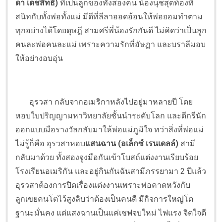
ดา เตชสิทธิ์)
ที่เป็นลูกของทั้งสองคน น้องนุชสุดท้องที่
สนิทกับทั้งพ่อทั้งแม่ มีดีที่ลีลาออดอ้อนให้พ่อยอมทำตาม
ทุกอย่างได้โดยดุษฎี
สามศรีพี่น้องรักกันดี ไม่คิดว่าเป็นลูก
คนละพ่อคนละแม่ เพราะความรักที่อัษฏา และบราลีมอบ
ให้อย่างอบอุ่น
อุรวสา กลับจากอเมริกาหลังไปอยู่มาหลายปี โดย
หอบใบปริญญามหาวิทยาลัยชั้นนำระดับโลก และดีกรีนัก
ออกแบบมือรางวัลกลับมาให้พ่อแม่ภูมิใจ ทว่าสิ่งที่พ่อแม่
ไม่รู้ก็คือ อุรวสาหอบ
แสนฉาน (อเล็กซ์ เรนเดลล์)
สามี
กลับมาด้วย ทั้งสองจูงมือกันเข้าโบสถ์แต่งงานเรียบร้อย
โรงเรียนอเมริกัน และอยู่กินกันฉันสามีภรรยามา 2 ปีแล้ว
อุรวสาต้องการปิดเรื่องแต่งงานเพราะพ่อคาดหวังกับ
ลูกเขยคนโตไว้สูงลิบว่าต้องเป็นคนดี มีกิจการใหญ่โต
ฐานะมั่นคง แต่แสงฉานเป็นแค่เชฟจบใหม่ ไฟแรง จิตใจดี