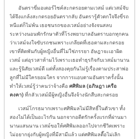
อันตราขี่มอเตอร์ไซค์สะกดรอยตามเวสม์ แต่เวสม์จับ
ได้จึงแกล้งสะกดรอยอันตรากลับ อันตรารู้ตัวตกใจจึงขี่รถ
หนีแต่ก็ไม่พ้น เธอชนรถของเวสม์อย่างจังจนสลบ
ระหว่างนอนพักรักษาตัวที่โรงพยาบาลอันตราบอกทุกคน
ว่าเวสม์จงใจขับรถชนเพราะเกลียดที่เธอตามสะกดรอย
เขาที่ติดพันกับผู้หญิงอื่นที่ไม่ใช่ภรรยา อัษฎาจะเอาผิด
เวสม์ แต่อุรวสาห้ามไว้เพราะเธอทำธุรกิจกับเวสม์มานาน
และรู้นิสัยเวสม์ดี แต่ทั้งสองคุยกันไม่รู้เรื่องตามประสาพ่อ
ลูกที่ไม่มีใครยอมใคร จากการแอบตามอันตราครั้งนั้น
ทำให้เวสม์รู้ว่าคนว่าจ้างคือ
ศศิพิมล (อภิษฎา เครือ
คงคา)
ที่กลัวเวสม์มีผู้หญิงอื่นจึงจ้างนักสืบสะกดรอย
เวสม์โกรธมากเพราะศศิพิมลไม่มีสิทธิ์ในตัวเขา ทั้ง
สองไม่ได้เป็นอะไรกัน นอกจากอดีตรักครั้งแรกที่ผ่านมา
นานแสนนาน เวสม์ขอให้ศศิพิมลออกไปจากชีวิตเพราะ
ไม่อยากยุ่งกับผู้หญิงที่มีสามีแล้ว แต่ศศิพิมลตื๊อไม่เลิก