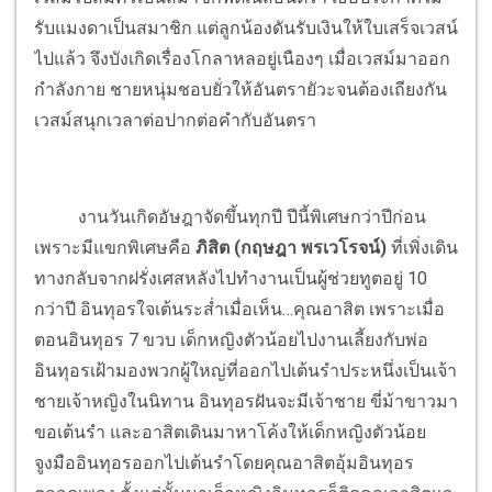
รับแมงดาเป็นสมาชิก แต่ลูกน้องดันรับเงินให้ใบเสร็จเวสน์
ไปแล้ว จึงบังเกิดเรื่องโกลาหลอยู่เนืองๆ เมื่อเวสม์มาออก
กำลังกาย ชายหนุ่มชอบยั่วให้อันตรายัวะจนต้องเถียงกัน
เวสม์สนุกเวลาต่อปากต่อคำกับอันตรา
งานวันเกิดอัษฎาจัดขึ้นทุกปี ปีนี้พิเศษกว่าปีก่อน
เพราะมีแขกพิเศษคือ
ภิสิต (กฤษฎา พรเวโรจน์)
ที่เพิ่งเดิน
ทางกลับจากฝรั่งเศสหลังไปทำงานเป็นผู้ช่วยทูตอยู่ 10
กว่าปี อินทุอรใจเต้นระส่ำเมื่อเห็น…คุณอาสิต เพราะเมื่อ
ตอนอินทุอร 7 ขวบ เด็กหญิงตัวน้อยไปงานเลี้ยงกับพ่อ
อินทุอรเฝ้ามองพวกผู้ใหญ่ที่ออกไปเต้นรำประหนึ่งเป็นเจ้า
ชายเจ้าหญิงในนิทาน อินทุอรฝันจะมีเจ้าชาย ขี่ม้าขาวมา
ขอเต้นรำ และอาสิตเดินมาหาโค้งให้เด็กหญิงตัวน้อย
จูงมืออินทุอรออกไปเต้นรำโดยคุณอาสิตอุ้มอินทุอร