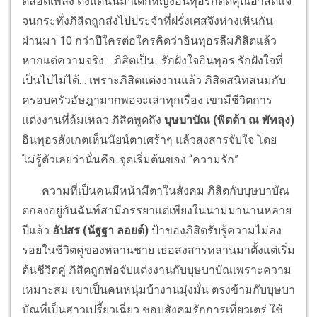
ตลอดเพลง ตั้งแต่นั้นมาเด็กหญิงอินทุอรก็ติดคุณอาสิตแจ
จนกระทั่งภิสิตถูกส่งไปประจำที่ฝรั่งเศสจึงห่างเหินกัน
ผ่านมา 10 กว่าปีใครต่อใครคิดว่าอินทุอรลืมภิสิตแล้ว
หากแต่ความจริง… ภิสิตเป็น…รักฝังใจอินทุอร รักฝังใจที่
เป็นไปไม่ได้… เพราะภิสิตแต่งงานแล้ว ภิสิตสนิทสนมกับ
ครอบครัวอัษฎามากพอจะเล่าทุกเรื่อง เขามีชีวิตการ
แต่งงานที่ล้มเหลว ภิสิตพูดถึง
บุษบาบัณ (พิตต้า ณ พัทลุง)
อินทุอรสังเกตเห็นนัยน์ตาเศร้าๆ แล้วสงสารจับใจ โดย
ไม่รู้ตัวเลยว่านั่นคือ..จุดเริ่มต้นของ “ความรัก”
ความที่เป็นคนมีหน้ามีตาในสังคม ภิสิตกับบุษบาบัณ
ตกลงอยู่กันฉันท์สามีภรรยาแต่เพียงในนามมานานหลาย
ปีแล้ว
อัปสร (นัฐฐา ลอยด์)
ป้าของภิสิตรับรู้ความไม่ลง
รอยในชีวิตคู่ของหลานชาย เธอสงสารหลานมาตั้งแต่เริ่ม
ต้นชีวิตคู่ ภิสิตถูกพ่อจับแต่งงานกับบุษบาบัณเพราะความ
เหมาะสม เขาเป็นคนหนุ่มบ้างานมุ่งมั่น ตรงข้ามกับบุษบา
บัณที่เป็นสาวเปรี้ยวเฉี่ยว ชอบสังคมรักการเที่ยวเตร่ ใช้