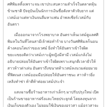
ศศิพิมลทิ้งเพราะจน เขาประสบความสำเร็จในตลาดหุ้น
ข้ามชาติ ปัจจุบันเป็นนักการเงินชื่อดังหาตัวจับยาก แต่
เวสม์เอาแต่หาเงินจนลืมหาแฟน อำพลเชียร์เวสม์กับ
อันตรา
เมื่อออกมาจากโรงพยาบาล อันตราเห็นเวสม์ดูแลศศิ
พิมลในวันที่โดนสามีเจ้าพ่อทำร้าย บางวันศศิพิมลก็นอน
ค้างคอนโดเก่าของเวศม์ ยิ่งทำให้อันตราเข้าใจผิด
ขยะแขยงคิดว่าเวสม์เกาะผู้หญิงมีสามี เวสม์แกล้งไม่
อธิบายปล่อยให้อันตราเข้าใจผิดเพราะสนุกดีเวลายั่วให้
สาวห้าวด่าเล่น อันตราถึงขนาดท้าเวสม์ลงนวมต่อยมวย
ที่ฟิตเนส เวสม์ออมมือปล่อยให้อันตราชนะ สาวห้าวยิ่ง
เหลิงทำซ่า ท้าตีท้าต่อยเวสม์ประจำ
แสงฉานซื้อร้านอาหารเก่าเล็กๆ มาปรับปรุงใหม่ เปิด
เป็นร้านขายอาหารฝรั่งและไทยประยุกต์ โดยลงทุนจาก
เงินเก็บของตัวเอง ไม่ยอมใช้เงินของอุรวสา แม้อุรวสาจะ