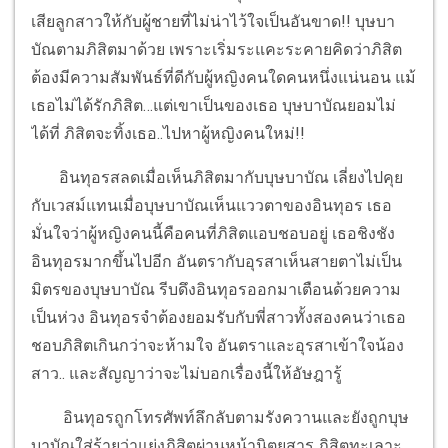
เสียลูกสาวให้กับผู้ชายที่ไม่น่าไว้ใจเป็นอันขาด!! บุษบา
บัณตามภิสิตมาด้วย เพราะเริ่มระแคะระคายคิดว่าภิสิต
ต้องมีความสัมพันธ์ที่ดีกับผู้หญิงคนใดคนหนึ่งแน่นอน แม้
เธอไม่ได้รักภิสิต…แต่เขาเป็นของเธอ บุษบาบัณยอมไม่
ได้ที่ ภิสิตจะทิ้งเธอ..ไปหาผู้หญิงคนใหม่!!
อินทุอรสลดเมื่อเห็นภิสิตมากับบุษบาบัณ เลี่ยงไปคุย
กับเวสม์แทนเมื่อบุษบาบัณเห็นแววตาของอินทุอร เธอ
มั่นใจว่าผู้หญิงคนนี้คือคนที่ภิสิตแอบชอบอยู่ เธอชิงชัง
อินทุอรมากขึ้นไปอีก อันตรากับอุรสาเห็นสายตาไม่เป็น
มิตรของบุษบาบัณ รีบดึงอินทุอรออกมาเตือนด้วยความ
เป็นห่วง อินทุอรจำต้องยอมรับกับพี่สาวทั้งสองคนว่าเธอ
ชอบภิสิตเกินกว่าจะห้ามใจ อันตราและอุรสาเข้าใจน้อง
สาว.. และสัญญาว่าจะไม่บอกเรื่องนี้ให้อัษฎารู้
อินทุอรถูกโทรศัพท์ลึกลับตามรังควานและยังถูกบุษ
บาบัณใส่ร้ายว่าแย่งภิสิตผ่านหน้านิตยสาร ภิสิตทะเลาะ