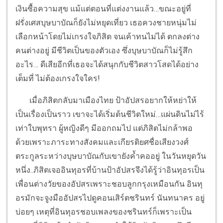
เงินซื้อความสุข แม้แต่ตอนที่แต่งงานแล้ว…ขณะอยู่ที่
ฝรั่งเศสบุษบาบัณก็ยังไม่หยุดเที่ยว เธอควงชายหนุ่มไม่
เลือกหน้าโดยไม่เกรงใจภิสิต จนเค้าทนไม่ได้ ตกลงต่าง
คนต่างอยู่ มีชีวิตเป็นของตัวเอง ซึ่งบุษบาบัณก็ไม่รู้สึก
อะไร… ดีเสียอีกที่เธอจะได้สนุกกับชีวิตสาวโสดได้อย่าง
เต็มที่ ไม่ต้องเกรงใจใคร!
เมื่อภิสิตกลับมาเมืองไทย ป้าอัปสรอยากให้หย่าให้
เป็นเรื่องเป็นราว เขาจะได้เริ่มต้นชีวิตใหม่…แผ่นดินไม่ไร้
เท่าใบพุทรา ผู้หญิงดีๆ มีออกถมไป แต่ภิสิตไม่กล้าพอ
ด้วยเพราะภาระทางสังคมและเกียรติยศชื่อเสียงวงศ์
ตระกูลระหว่างบุษบาบัณกับเขายังค้ำคออยู่ ในวันหยุดวัน
หนึ่ง..ภิสิตเจออินทุอรที่บ้านป้าอัปสรจึงได้รู้ว่าอินทุอรเป็น
เพื่อนต่างวัยของอัปสรเพราะชอบลูกกรุงเหมือนกัน อินทุ
อรมักจะจูงมืออัปสรไปดูคอนเสิร์ตชรินทร์ นันทนาคร อยู่
บ่อยๆ เหตุที่อินทุอรชอบเพลงของชรินทร์ก็เพราะเป็น