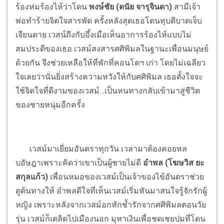
ร้องห่มร้องไห้ว่าโดน
พงษ์ชัย (ดนัย จารุจินดา)
สามีเจ้า
พ่อทำร้ายจิตใจสารพัด ครั้งหลังสุดเธอโดนทุบตีบาดเจ็บ
เจียนตาย เวสน์ถึงกับอึ้งเมื่อเห็นอาการร้องไห้แบบไม่
สมประดีของเธอ เวสม์สงสารศศิพิมลในฐานะเพื่อนมนุษย์
ด้วยกัน จึงช่วยเหลือให้ที่พักที่คอนโดฯ เก่า โดยไม่เฉลียว
ใจเลยว่านั่นยิ่งสร้างความหวังให้กับศศิพิมล เธอตั้งใจจะ
ใช้จิตใจที่ดีงามของเวสม์…เป็นหนทางกลับเข้ามาสู่ชีวิต
ของชายหนุ่มอีกครั้ง
เวสม์มาเยี่ยมอันตราทุกวัน เวลามาต้องคอยหล
บอัษฎาเพราะคิดว่าเขาเป็นผู้ชายไม่ดี
อำพล (โฆษวิส ยะ
สกุลแก้ว)
เพื่อนหมอของเวสม์เป็นเจ้าของไข้อันตราช่วย
ดูต้นทางให้ อำพลดีใจที่เห็นเวสม์เริ่มหันมาสนใจรู้จักรักผู้
หญิง เพราะหลังจากเวสม์อกหักช้ำรักจากศศิพิมลตอนวัย
รุ่น เวสม์ก็เตลิดไปเมืองนอก มุหาเงินเพื่อชดเชยปมที่โดน