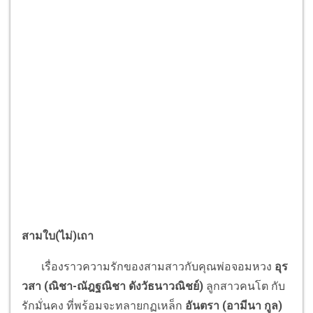
สามใบ(ไม่)เถา
เรื่องราวความรักของสามสาวกับคุณพ่อจอมหวง
อุร
วสา (ณิชา-ณัฎฐณิชา ดังวัธนาวณิชย์)
ลูกสาวคนโต กับ
รักมั่นคง ที่พร้อมจะทลายกฏเหล็ก
อันตรา (อามีนา กูล)