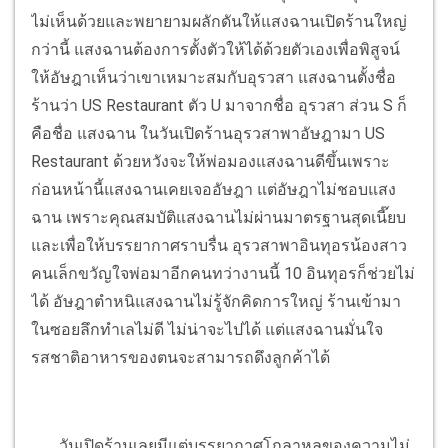
ไม่เห็นด้วยและพยายามผลักดันให้แสงฉานเปิดร้านใหญ่
กว่านี้ แสงฉานต้องการตั้งตัวให้ได้ด้วยตัวเองเพื่อพิสูจน์
ให้อัษฎาเห็นว่าเขาเหมาะสมกับอุรวสา แสงฉานตั้งชื่อ
ร้านว่า US Restaurant ตัว U มาจากชื่อ อุรวสา ส่วน S ก็
คือชื่อ แสงฉาน ในวันเปิดร้านอุรวสาพาอัษฎามา US
Restaurant ด้วยหวังจะให้พ่อมองแสงฉานดีขึ้นเพราะ
ก่อนหน้านี้แสงฉานเคยเจออัษฎา แต่อัษฎาไม่ชอบแสง
ฉาน เพราะคุณสมบัติแสงฉานไม่ผ่านมาตรฐานสุดเนี๊ยบ
และเพื่อให้บรรยากาศราบรื่น อุรวสาพาอินทุอรน้องสาว
คนเล็กขวัญใจพ่อมาอีกคนทว่างานนี้ 10 อินทุอรก็ช่วยไม่
ได้ อัษฎาตำหนิแสงฉานไม่รู้จักคิดการใหญ่ ร้านเข้ามา
ในซอยลึกทำเลไม่ดี ไม่น่าจะไปได้ แต่แสงฉานมั่นใจ
รสชาติอาหารของตนจะสามารถดึงลูกค้าได้
วันเปิดร้านเลยมีแต่บรรยากาศโกลาหลของความไม่