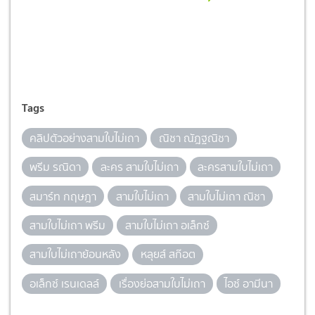
Tags
คลิปตัวอย่างสามใบไม่เถา
ณิชา ณัฎฐณิชา
พรีม รณิดา
ละคร สามใบไม่เถา
ละครสามใบไม่เถา
สมาร์ท กฤษฎา
สามใบไม่เถา
สามใบไม่เถา ณิชา
สามใบไม่เถา พรีม
สามใบไม่เถา อเล็กซ์
สามใบไม่เถาย้อนหลัง
หลุยส์ สก๊อต
อเล็กซ์ เรนเดลล์
เรื่องย่อสามใบไม่เถา
ไอซ์ อามีนา