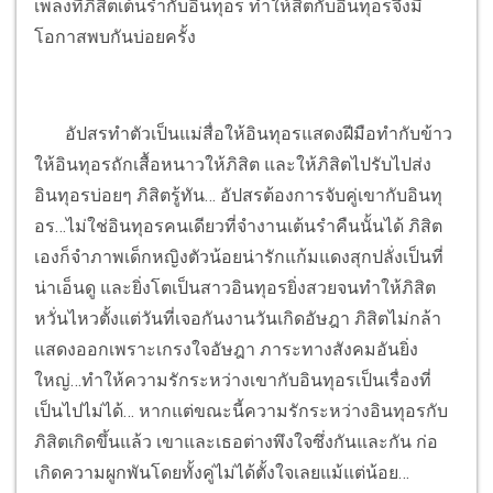
เพลงที่ภิสิตเต้นรำกับอินทุอร ทำให้สิตกับอินทุอรจึงมี
โอกาสพบกันบ่อยครั้ง
อัปสรทำตัวเป็นแม่สื่อให้อินทุอรแสดงฝีมือทำกับข้าว
ให้อินทุอรถักเสื้อหนาวให้ภิสิต และให้ภิสิตไปรับไปส่ง
อินทุอรบ่อยๆ ภิสิตรู้ทัน… อัปสรต้องการจับคู่เขากับอินทุ
อร…ไม่ใช่อินทุอรคนเดียวที่จำงานเต้นรำคืนนั้นได้ ภิสิต
เองก็จำภาพเด็กหญิงตัวน้อยน่ารักแก้มแดงสุกปลั่งเป็นที่
น่าเอ็นดู และยิ่งโตเป็นสาวอินทุอรยิ่งสวยจนทำให้ภิสิต
หวั่นไหวตั้งแต่วันที่เจอกันงานวันเกิดอัษฎา ภิสิตไม่กล้า
แสดงออกเพราะเกรงใจอัษฎา ภาระทางสังคมอันยิ่ง
ใหญ่…ทำให้ความรักระหว่างเขากับอินทุอรเป็นเรื่องที่
เป็นไปไม่ได้… หากแต่ขณะนี้ความรักระหว่างอินทุอรกับ
ภิสิตเกิดขึ้นแล้ว เขาและเธอต่างพึงใจซึ่งกันและกัน ก่อ
เกิดความผูกพันโดยทั้งคู่ไม่ได้ตั้งใจเลยแม้แต่น้อย…