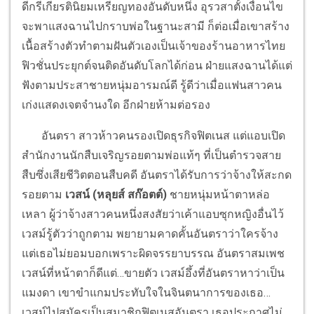
ดีกรีเกียรตินิยมเหรียญทองอันดับหนึ่ง อุรวสาตั้งเงื่อนไข
จะพาแสงฉานไปกราบพ่อในฐานะสามี ก็ต่อเมื่อเขาสร้าง
เนื้อสร้างตัวทำตามฝันตัวเองเป็นเจ้าของร้านอาหารไทย
ฟิวชั่นประยุกต์จนติดอันดับโลกได้ก่อน
ฝ่ายแสงฉานได้แต่
ฟังตามประสาชายหนุ่มอารมณ์ดี รู้ดีว่าเมื่อแฟนสาวคน
เก่งแสดงเจตจำนงใด อีกฝ่ายห้ามต่อรอง
อันตรา สาวห้าวคนรองเปิดธุรกิจฟิตเนส แต่แอบเปิด
สำนักงานนักสืบเจริญรอยตามพ่อแท้ๆ ที่เป็นตำรวจสาย
สืบซึ่งเสียชีวิตตอนสืบคดี อันตราได้รับการว่าจ้างให้สะกด
รอยตาม
เวสน์ (หลุยส์ สก๊อตต์)
ชายหนุ่มหน้าตาหล่อ
เหลา ผู้ว่าจ้างสาวคนหนึ่งสงสัยว่าเค้าแอบซุกหญิงอื่นไว้
เวสม์รู้ตัวว่าถูกตาม พยายามคาดคั้นอันตราว่าใครจ้าง
แต่เธอไม่ยอมบอกเพราะผิดจรรยาบรรณ อันตราสมเพช
เวสน์ที่หน้าตาก็ดีแต่…ขายตัว เวสม์อึ้งที่อันตราหาว่าเป็น
แมงดา เขาขำแกมประทับใจในจินตนาการของเธอ…
เวสม์ไปสมัครเป็นสมาชิกฟิตเนสอันตรา เธอประกาศไม่