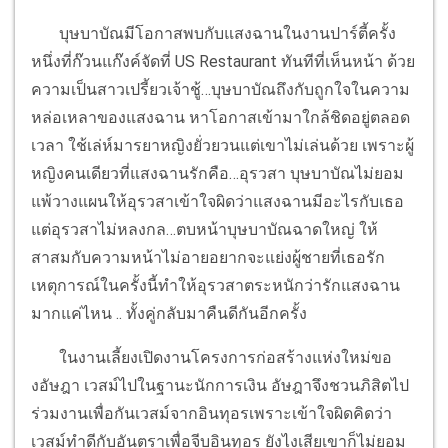
บุษบาบัณมีโอกาสพบกับแสงฉานในงานปาร์ตี้ครั้ง
หนึ่งที่ก๊วนแก๊งค์จัดที่ US Restaurant ทันทีที่เห็นหน้า ด้วย
ความเป็นสาวเปรี้ยวเจ้าชู้…บุษบาบัณถึงกับถูกใจในความ
หล่อเหลาของแสงฉาน หาโอกาสเข้ามาใกล้ชิดอยู่ตลอด
เวลา ใช้เล่ห์มารยาหญิงยั่วยวนแต่เขาไม่เล่นด้วย เพราะผู้
หญิงคนเดียวที่แสงฉานรักคือ…อุรวสา บุษบาบัณไม่ยอม
แพ้วางแผนให้อุรวสาเข้าใจผิดว่าแสงฉานมีอะไรกับเธอ
แต่อุรวสาไม่หลงกล…ตบหน้าบุษบาบัณฉาดใหญ่ ให้
สาสมกับความหน้าไม่อายอยากจะแย่งผู้ชายที่เธอรัก
เหตุการณ์ในครั้งนี้ทำให้อุรวสาตระหนักว่ารักแสงฉาน
มากแค่ไหน .. ทั้งคู่กลับมาคืนดีกันอีกครั้ง
ในงานเลี้ยงเปิดงานโครงการก่อสร้างแห่งใหม่ขอ
งอัษฎา เวสม์ไปในฐานะนักการเงิน อัษฎาจึงชวนภิสิตไป
ร่วมงานเพื่อกันเวสม์จากอินทุอรเพราะเข้าใจผิดคิดว่า
เวสม์ทำดีกับอันตราเพื่อจีบอินทุอร ยังไงเสียเขาก็ไม่ยอม