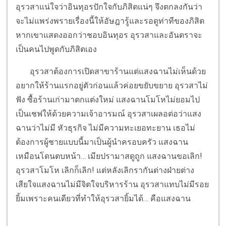
อุรวสาแน่ใจว่าอินทุอรปักใจกับภิสิตแน่ๆ จึงตกลงกันว่า
จะไม่แพร่งพรายเรื่องนี้ให้อัษฎารู้และรอดูท่าทีของภิสิต
หากเขาแสดงออกว่าชอบอินทุอร อุรวสาและอันตราจะ
เป็นคนไปพูดกับภิสิตเอง
อุรวสาต้องการเปิดสาขาร้านแต่แสงฉานไม่เห็นด้วย
อยากให้ร้านแรกอยู่ตัวก่อนแล้วค่อยขยับขยาย อุรวสาไม่
ฟัง ซื้อร้านเก่ามาตกแต่งใหม่ แสงฉานโมโหไม่ยอมไป
เป็นเชฟให้ด้วยความเจ้าอารมณ์ อุรวสาเผลอต่อว่าแสง
ฉานว่าไม่มี หัวธุรกิจ ไม่มีความทะเยอทะยาน เธอไม่
ต้องการผู้ชายแบบนี้มาเป็นผู้นำครอบครัว แสงฉาน
เหมือนโดนตบหน้า… เมียปรามาสดูถูก แสงฉานขอเลิก!
อุรวสาโมโห เลิกก็เลิก! แต่หลังเลิกรากันต่างฝ่ายต่าง
เสียใจแสงฉานไม่มีจิตใจบริหารร้าน อุรวสาแทบไม่มีรอย
ยิ้มเพราะคนเดียวที่ทำให้อุรวสายิ้มได้… คือแสงฉาน