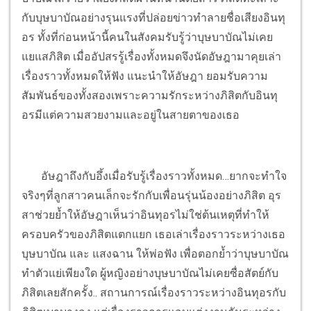
กับบุษบาบัณอย่างรุนแรงที่ปล่อยข่าวทำลายชื่อเสียงอินทุ
อร ทั้งที่ก่อนหน้านี้คนในสังคมรับรู้ว่าบุษบาบัณไม่เคย
แยแสภิสิต เมื่ออัปสรรู้เรื่องทั้งหมดจึงนัดอัษฎามาคุยเล่า
เรื่องราวทั้งหมดให้ฟัง แนะนำให้อัษฎา ยอมรับความ
สัมพันธ์ของทั้งสองเพราะความรักระหว่างภิสิตกับอินทุ
อรมีแต่ความสวยงามและอยู่ในสายตาของเธอ
อัษฎาถึงกับอึ้งเมื่อรับรู้เรื่องราวทั้งหมด…ยากจะทำใจ
จริงๆที่ลูกสาวคนเล็กจะรักกับเพื่อนรุ่นน้องอย่างภิสิต อุร
สาช่วยย้ำให้อัษฎาเห็นว่าอินทุอรไม่ใช่ต้นเหตุที่ทำให้
ครอบครัวของภิสิตแตกแยก เธอเล่าเรื่องราวระหว่างเธอ
บุษบาบัณ และ แสงฉาน ให้พ่อฟัง เพื่อตอกย้ำว่าบุษบาบัณ
ทำตัวแย่เพียงใด ผู้หญิงอย่างบุษบาบัณไม่เคยซื่อสัตย์กับ
ภิสิตเลยสักครั้ง..
สถานการณ์เรื่องราวระหว่างอินทุอรกับ