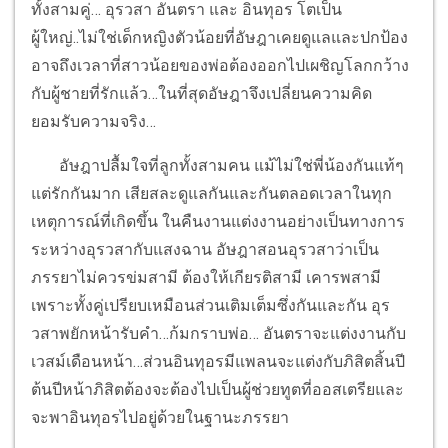
ทั้งสามคู่… อุรวสา อันตรา และ อินทุอร โตเป็น
ผู้ใหญ่..ไม่ใช่เด็กหญิงตัวน้อยที่อัษฎาเคยดูแลและปกป้อง
อาจถึงเวลาที่สาวน้อยของพ่อต้องออกไปเผชิญโลกกว้าง
กับผู้ชายที่รักแล้ว…ในที่สุดอัษฎาจึงเปลี่ยนความคิด
ยอมรับความจริง…
อัษฎาปลื้มใจที่ลูกทั้งสามคน แม้ไม่ใช่พี่น้องกันแท้ๆ
แต่รักกันมาก เสียสละดูแลกันและกันตลอดเวลาในทุก
เหตุการณ์ที่เกิดขึ้น ในคืนงานแต่งงานอย่างเป็นทางการ
ระหว่างอุรวสากับแสงฉาน อัษฎาสอนอุรวสาว่าเป็น
ภรรยาไม่ควรข่มสามี ต้องให้เกียรติสามี เคารพสามี
เพราะทั้งคู่เปรียบเหมือนส่วนเติมเต็มซึ่งกันและกัน อุร
วสาพยักหน้ารับคำ…ก้มกราบพ่อ… อันตราจะแต่งงานกับ
เวสม์เดือนหน้า…ส่วนอินทุอรมีแพลนจะแต่งกับภิสิตสิ้นปี
ต้นปีหน้าภิสิตต้องจะต้องไปเป็นผู้ช่วยทูตที่ออสเตรียและ
จะพาอินทุอรไปอยู่ด้วยในฐานะภรรยา