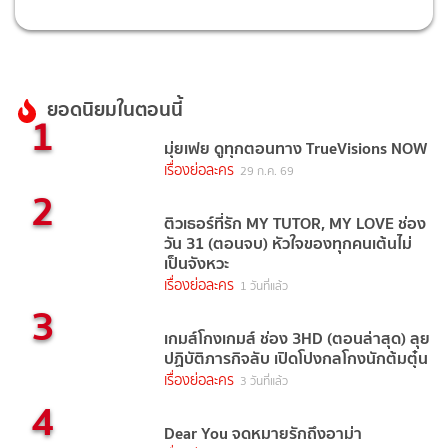
ยอดนิยมในตอนนี้
1
มุ่ยเฟย ดูทุกตอนทาง TrueVisions NOW
เรื่องย่อละคร
29 ก.ค. 69
2
ติวเธอร์ที่รัก MY TUTOR, MY LOVE ช่อง
วัน 31 (ตอนจบ) หัวใจของทุกคนเต้นไม่
เป็นจังหวะ
เรื่องย่อละคร
1 วันที่แล้ว
3
เกมส์โกงเกมส์ ช่อง 3HD (ตอนล่าสุด) ลุย
ปฏิบัติภารกิจลับ เปิดโปงกลโกงนักต้มตุ๋น
เรื่องย่อละคร
3 วันที่แล้ว
4
Dear You จดหมายรักถึงอาม่า