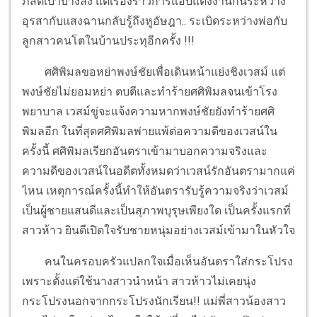
ภิสิตเบาบางลง แต่เรื่องราวการแอบแต่งงานกันระหว่าง
อุรสากับแสงฉานกลับรู้ถึงหูอัษฎา.. ระเบิดระหว่างพ่อกับ
ลูกสาวคนโตในบ้านประทุอีกครั้ง !!!
ศศิพิมลขอหย่าพงษ์ชัยเพื่อเดินหน้าแย่งชิงเวสม์ แต่
พงษ์ชัยไม่ยอมหย่า ตบตีและทำร้ายศศิพิมลจนเข้าโรง
พยาบาล เวสม์ขู่จะแจ้งความหากพงษ์ชัยยังทำร้ายศศิ
พิมลอีก ในที่สุดศศิพิมลพ่ายแพ้ต่อความดีของเวสน์ใน
ครั้งนี้ ศศิพิมลเรียกอันตราเข้ามาบอกความจริงและ
ความดีของเวสน์ในอดีตทั้งหมดว่าเวสน์รักอันตรามากแค่
ไหน เหตุการณ์ครั้งนี้ทำให้อันตรารับรู้ความจริงว่าเวสม์
เป็นผู้ชายแสนดีและเป็นสุภาพบุรุษเพียงใด เป็นครั้งแรกที่
สาวห้าว ยินดีเปิดใจรับชายหนุ่มอย่างเวสม์เข้ามาในหัวใจ
คนในครอบครัวแปลกใจเมื่อเห็นอันตราใส่กระโปรง
เพราะตั้งแต่ใช้นางสาวนำหน้า สาวห้าวไม่เคยนุ่ง
กระโปรงนอกจากกระโปรงนักเรียน!! แม่พี่สาวน้องสาว