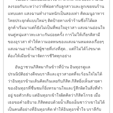
ลงรอยกันระหว่างว่าที่พ่อตากับลูกสาวและลูกเขยจนร้าน
แทบแตก แสงฉานทำงานหนักเป็นสองเท่า คิดเมนูอาหาร
ไทยประยุกต์แบบใหม่ๆ ติดป้ายทางเข้าร้านซึ่งก็ได้ผล
ลูกค้าเริ่มมาแต่ก็ยังไม่เป็นที่พอใจอุรวสา แสงฉานอ่อนใจ
จนคู่หนุ่มสาวทะเลาะกันบ่อยครั้ง การไม่ให้เกียรติสามี
ของอุรวสา ทำให้ความอดทนของแสงฉานหมดลงเรื่อยๆ
แสงฉานอาจไม่ใช่ผู้ชายที่เก่งที่สุด… แต่ก็ไม่ได้โง่ขนาด
ต้องให้เมียเข้ามาจัดการชีวิตทุกอย่าง
อัษฎาชวนภิสิตมากินข้าวที่บ้าน อินทุอรดูแล
ปรนนิบัติอย่างดีจนบราลีและอุรวสาอดที่จะร้อนใจไม่ได้
ว่าอินทุอรข้ามเส้นคิดเกินเลยกับภิสิต ภิสิตยิ่งเห็นสายตา
ของอินทุอรที่ชื่นชมก็ยิ่งทรมานใจและรู้สึกผิดในสิ่งที่ทำ
อยู่ ขอตัวกลับ แต่อินทุอรเข้าใจผิดคิดว่าภิสิตโกรธ เมื่อ
เธอขอคำอธิบาย ภิสิตตอบด้วยน้ำเสียงเย็นชาว่าเขาไม่ได้
เป็นคนดีอย่างที่อินทุอรคิด ทำให้อินทุอรช้ำใจ บราลีกับ