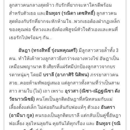
ลูกสาวคนกลางสุดห้าว กับรักที่ยากจะหาใครดีพร้อม
สำหรับตัวเธอ และ
อินทุอร (รณิดา เตชสิทธิ์)
ลูกสาวคน
สุดท้องกับรักที่ยากจะหักห้ามใจ…พวกเธอต้องฝ่ากฏเหล็ก
ของคุณพ่อ ขี้หวงและยังต้องพิสูจน์หัวใจตัวเองและคนที่
เธอรักไปพร้อมๆ กัน…
อัษฎา (ทรงสิทธิ์ รุ่งนพคุณศรี)
มีลูกสาวสวยล้ำทั้ง 3
คน.. ทำให้เค้าหวงลูกสาวยิ่งกว่าจงอางหวงไข่ อัษฎาเป็น
เหมือนพญานาค 8 เศียรที่แผ่รัศมีปกป้องลูกสาวจากบร
รดาหนุ่มๆ โดยมี
บราลี (อาภาศิริ นิติพน)
ภรรยาสาวคน
สวย…คอยห้ามทัพอยู่เสมอ แต่ลูกสาวทั้งสามที่ว่าเป็นสาม
สาว สามใบ (ไม่) เถา เพราะ
อุรวสา (ณิชา-ณัฎฐณิชา ดัง
วัธนาวณิชย์)
คนโตเป็นลูกติดอัษฎาที่สนิทสนมกับแม่
เลี้ยงตั้งแต่เล็ก ไม่ค่อยกินเส้นกับพ่อแท้ๆ ตัวเอง
อันตรา
(อามีนา กูล)
คนรองเป็นลูกติดบราลี แต่กลับเป็นคู่ซี้อัษฎา
พ่อเลี้ยง ลุยไหนลุยกัน คุยกันได้ทุกเรื่อง และ
อินทุอร (รณิ