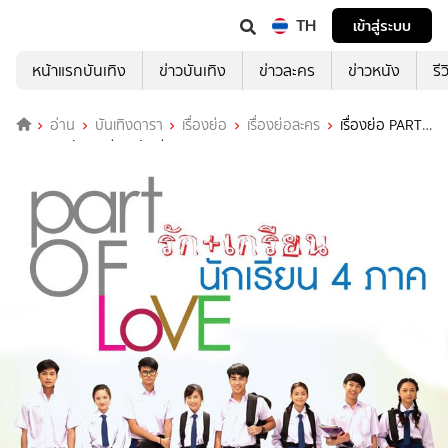
TH
เข้าสู่ระบบ
หน้าแรกบันเทิง
ข่าวบันเทิง
ข่าวละคร
ข่าวหนัง
รี
อ่าน
บันเทิงดารา
เรื่องย่อ
เรื่องย่อละคร
เรื่องย่อ PART
of LOVE รัก+เกรียน นักเรียน 4 ภาค