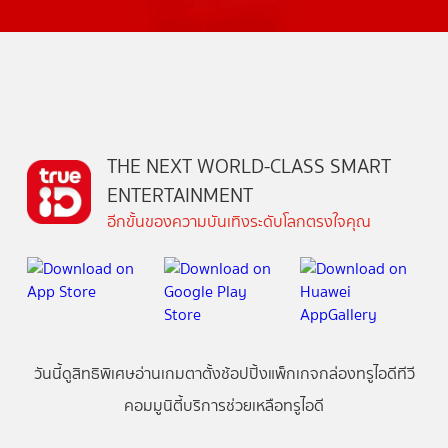
THE NEXT WORLD-CLASS SMART
ENTERTAINMENT
อีกขั้นของความบันเทิงระดับโลกตรงใจคุณ
วันนี้
ดู
สิทธิพิเศษ
อ่าน
เกม
ตาตั้ง
ช้อปปิ้ง
แพ็กเกจ
กล่องทรูไอดีทีวี
คอมมูนิตี้
บริการช่วยเหลือทรูไอดี