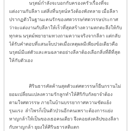
นรุตม์กำลังจะบอกกับครองครัวเรื่องที่จะ
แต่งงานกับลีลา แต่สิ่งที่นรุตน์หวังต้องพังทลาย เมื่อลีลา
ปรากฏตัวในฐานะคนรักของศตวรรษ!ศตวรรษประกาศ
ว่าจะแต่งงานกับลีลาให้เร็วที่สุดสร้างความตกตะลึงให้กับ
ทุกคน นรุตม์พยายามทวงถามความจริงจากลีลา แต่กลับ
ได้รับคำตอบที่แสนเจ็บปวดเมื่อเหตุผลมีเพียงข้อเดียวคือ
นรุตม์มีแต่ตัวและคนฉลาดอย่างลีลาต้องเลือกสิ่งที่ดีที่สุด
ให้กับตัวเอง
ศิรินธารคัดค้านสุดตัวแต่ศตวรรษก็ยืนกรานไม่
ยอมเปลี่ยนแปลงความรักลูกทำให้ศิริกับกัลยาจำต้อง
ตามใจศตวรรษ ภายในบ้านบรรยากาศความขัดแย้ง
รุนแรง ลำไพรก็เป็นตัวป่วนอีกคนเพราะต้องการแย่ง
หาญกล้าให้เป็นของเธอคนเดียว จึงคอยส่งคลิปของลีลา
กับหาญกล้า ยุยงให้ศิรินธารสติแตก