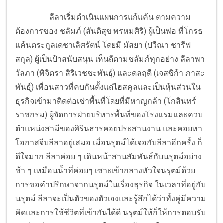
ลีลาเริ่มดำเนินแผนการแก้แค้น ตามความ
ต้องการของ ชลัมภ์ (สันติสุข พรหมศิริ) ผู้เป็นพ่อ ที่โกรธ
แค้นตระกูลเดชาเลิศรัตน์ โดยมี มัสยา (ปวีณา ชารีฟ
สกุล) ผู้เป็นป้าสนับสนุน เห็นดีตามชลัมภ์ทุกอย่าง ลีลาพา
วัลภา (พิจิตรา สิริเวชชะพันธุ์) และดลฤดี (เจสซิก้า ภาสะ
พันธุ์) เพื่อนสาวที่คบกันตั้งแต่ไฮสคูลและเป็นหุ้นส่วนใน
ธุรกิจเข้ามาติดต่อเช่าพื้นที่โดยที่มีหาญกล้า (โกสินทร์
ราชกรม) ผู้จัดการฝ่ายบริหารพื้นที่ของโรงแรมและควบ
ตำแหน่งสามีของศิรินธารคอยประสานงาน และคอยหา
โอกาสจีบลีลาอยู่เสมอ เมื่อนรุตม์ได้เจอกับลีลาอีกครั้ง ก็
ดีใจมาก ลีลาค่อย ๆ เดินหน้าสานสัมพันธ์กับนรุตม์อย่าง
ช้า ๆ เหมือนน้ำที่ค่อยๆ เซาะเข้ากลางหัวใจนรุตม์ด้วย
การขอคำปรึกษาจากนรุตม์ในเรื่องธุรกิจ ในเวลาที่อยู่กับ
นรุตม์ ลีลาจะเป็นตัวของตัวเองและรู้สึกได้ว่าทั้งคู่มีความ
คิดและการใช้ชีวิตที่เข้ากันได้ดี นรุตม์ให้ก็ให้การตอบรับ