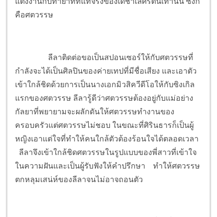
แต่งงานกับทายาทที่แท้จริงของเดชาเลิศรัตน์เท่านั้น ซึ่งก็
คือศตวรรษ
ลีลาติดต่อขอเป็นสปอนเซอร์ให้กับศตวรรษที่
กำลังจะได้เป็นศิลปินของค่ายเทปที่มีชื่อเสียง และเอาตัว
เข้าใกล้ชิดด้วยการเป็นนางเอกมิวสิควีดีโอให้กับซิงเกิล
แรกของศตวรรษ ลีลารู้ดีว่าศตวรรษต้องอยู่กับแม่อย่าง
กัลยาที่พยายามจะผลักดันให้ศตวรรษทำงานของ
ครอบครัวแต่ศตวรรษไม่ชอบ ในขณะที่ศิรินธารก็เป็นผู้
หญิงเอาแต่ใจที่ทำให้คนใกล้ตัวต้องร้อนใจได้ตลอดเวลา
ลีลาจึงเข้าใกล้ชิดศตวรรษในรูปแบบของพี่สาวที่เข้าใจ
ในความฝันและเป็นผู้รับฟังให้คำปรึกษา ทำให้ศตวรรษ
ตกหลุมเสน่ห์ของลีลาจนไม่อาจถอนตัว