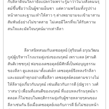
กับลีลาดีจนวัลภายังแปลกใจเพราะรู้มาว่าในวงสังคมนรุ
ตม์ขึ้นชื่อว่าเป็นผู้ชายเย็นชา แต่ความพร้อมทั้งรูปร่าง
หน้าตาและฐานะทำให้สาว ๆ ต่างพยายามจะเข้ามาสาน
สัมพันธ์อย่างไม่ขาดสาย ไม่เคยมีใครที่จะได้รับความ
สนใจและมัดใจนรุตน์มากเท่าลีลา
ลีลาสนิทสนมกับเดชอดุลย์ (สุริยนต์ อรุณวัฒน
กูล)ผู้บริหารโรงแรมคู่แข่งของนรุตม์ เพราะดล (ศานติ
สันติเวชชกุล) พ่อของเดชอดุลย์มีศักดิ์เป็นพ่อบุญธรรม
ของลีลา ดูแลเธอมาตั้งแต่เด็ก เดชอดุลย์จึงหลงรักลีลา
และยอมทำทุกอย่างเพื่อลีลา เดชอดุลย์คอยตามขวางไม่
ให้ลีลายุ่งเกี่ยวกับนรุตม์ เช่นเดียวกับภารดี (ณัฐวรา วงศ์
วาสนา) เพื่อนที่แสนดีของนรุตม์ ที่แอบหลงรักนรุตม์มา
ตลอด ก็ไม่ชอบในพฤติกรรมยุ่งกับผู้ชายหลายๆคน
ของ
ลีลาเช่นกัน ยิ่งเมื่อเดชอดุลย์เจอกับภารดี ยิ่งไม่ชอบหน้า