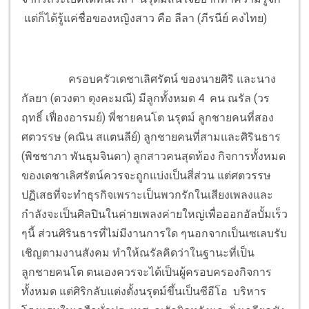
แต่ก็ได้รู้แค่ชื่อของหญิงสาว คือ ลีลา (ภีรนีย์ คงไทย)
ครอบครัวเดชาเลิศรัตน์ ของนายศิริ และนาง
กัลยา (ดวงตา ตุงคะมณี) มีลูกทั้งหมด 4 คน ณรัล (วร
ฤทธิ์ เฟื่องอารมย์) พี่ชายคนโต นรุตม์ ลูกชายคนที่สอง
ศตวรรษ (คณิน สแตนลีย์) ลูกชายคนที่สามและศิรินธาร
(พิชชาภา พันธุมจินดา) ลูกสาวคนสุดท้อง กิจการทั้งหมด
ของเดชาเลิศรัตน์ควรจะถูกแบ่งเป็นสี่ส่วน แต่ศตวรรษ
ปฏิเสธที่จะทำธุรกิจเพราะเป็นพวกรักในเสียงเพลงและ
กำลังจะเป็นศิลปินในค่ายเพลงค่ายใหญ่เพื่อออกอัลบั้มเร็ว
ๆนี้ ส่วนศิรินธารที่ไม่มีงานการใด ๆนอกจากเป็นเซเลบรับ
เชิญตามงานสังคม ทำให้ณรัลคิดว่าในฐานะที่เป็น
ลูกชายคนโต ตนเองควรจะได้เป็นผู้ครอบครองกิจการ
ทั้งหมด แต่ศิริกลับแต่งตั้งนรุตม์ขึ้นเป็นซีอีโอ บริหาร