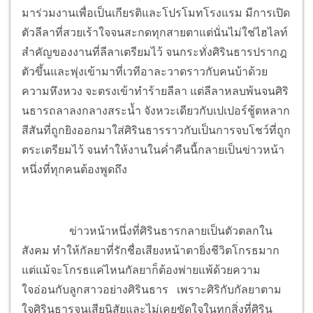
มาร่วมงานเพื่อเป็นเกียรติและโปรโมทโรงแรม มีการเปิด
ตัวลีลาที่สวยเร้าใจจนสะกดทุกสายตาแต่นั่นไม่ใช่ไฮไลท์
สำคัญของงานที่ลีลาเตรียมไว้ จนกระทั่งศิรินธารปรากฎ
ตัวขึ้นและพุ่งเข้ามาที่เวทีอาละวาดราวกับคนบ้าด้วย
ความหึงหวง จะตรงเข้าทำร้ายลีลา แต่ลีลาหลบพ้นจนศิริ
นธารถลาลงกลางสระน้ำ จังหวะเดียวกับเปเปอร์ชู้ตหลาก
สีสันที่ถูกยิงออกมาใส่ศิรินธารราวกับเป็นการจบโชว์ที่ถูก
ตระเตรียมไว้ จนทำให้งานในค่ำคืนนี้กลายเป็นข่าวหน้า
หนึ่งที่ทุกคนต้องพูดถึง
ข่าวหน้าหนึ่งที่ศิรินธารกลายเป็นตัวตลกใน
สังคม ทำให้กัลยาที่รักชื่อเสียงหน้าตายิ่งชีวิตโกรธมาก
แต่แม้จะโกรธแค่ไหนกัลยาก็ต้องพ่ายแพ้ด้วยความ
ใจอ่อนกับลูกสาวอย่างศิรินธาร เพราะศิริกับกัลยาตาม
ใจศิรินธารจนเสียนิสัยและไม่เคยขัดใจในทุกสิ่งที่ศิริน