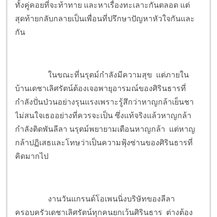
ทั้งคู่คอยที่จะท้าทาย และหาเรื่องทะเลาะกัน
ตลอด แต่
สุดท้ายกลับกลายเป็นเพื่อนที่ปรึกษาปัญหาหัวใจกันและ
กัน
ในขณะที่นรุตม์กำลังมีความสุข แต่ภายใน
บ้านเดชาเลิศรัตน์ต้องเจอพายุอารมณ์ของศิรินธารที่
กำลังปั่นป่วนอย่างรุนแรงเพราะรู้สึกว่าหาญกล้าเย็นชา
ไม่สนใจเธออย่างที่ควรจะเป็น ซึ่งแท้จริงแล้วหาญกล้า
กำลังติดพันลีลา นรุตม์พยายามเตือนหาญกล้า แต่หาญ
กล้าปฏิเสธและโทษว่าเป็นความฟุ้งซ่านของศิรินธารที่
คิดมากไป
งานวันแกรนด์โอเพนนิ่งบริษัทของลีลา
ครอบครัวเดชาเลิศรัตน์ทุกคนยกเว้นศิรินธาร ต่างต้อง