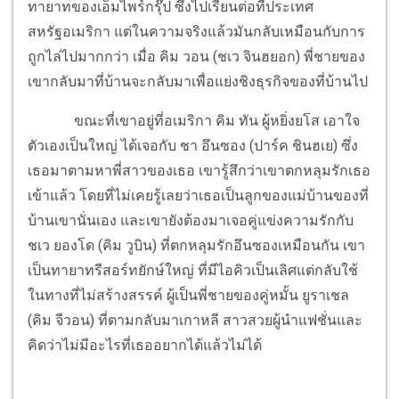
ทายาทของเอ็มไพร์กรุ๊ป ซึ่งไปเรียนต่อที่ประเทศ
สหรัฐอเมริกา แต่ในความจริงแล้วมันกลับเหมือนกับการ
ถูกไล่ไปมากกว่า เมื่อ คิม วอน (ชเว จินฮยอก) พี่ชายของ
เขากลับมาที่บ้านจะกลับมาเพื่อแย่งชิงธุรกิจของที่บ้านไป
ขณะที่เขาอยู่ที่อเมริกา คิม ทัน ผู้หยิ่งยโส เอาใจ
ตัวเองเป็นใหญ่ ได้เจอกับ ชา อึนซอง (ปาร์ค ชินฮเย) ซึ่ง
เธอมาตามหาพี่สาวของเธอ เขารู้สึกว่าเขาตกหลุมรักเธอ
เข้าแล้ว โดยที่ไม่เคยรู้เลยว่าเธอเป็นลูกของแม่บ้านของที่
บ้านเขานั่นเอง และเขายังต้องมาเจอคู่แข่งความรักกับ
ชเว ยองโด (คิม วูบิน) ที่ตกหลุมรักอึนซองเหมือนกัน เขา
เป็นทายาทรีสอร์ทยักษ์ใหญ่ ที่มีไอคิวเป็นเลิศแต่กลับใช้
ในทางที่ไม่สร้างสรรค์ ผู้เป็นพี่ชายของคู่หมั้น ยูราเชล
(คิม จีวอน) ที่ตามกลับมาเกาหลี สาวสวยผู้นำแฟชั่นและ
คิดว่าไม่มีอะไรที่เธออยากได้แล้วไม่ได้