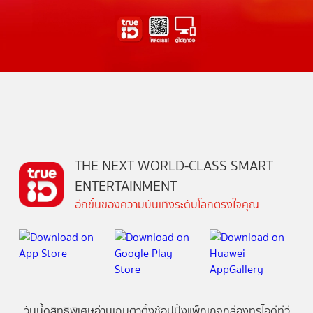
THE NEXT WORLD-CLASS SMART
ENTERTAINMENT
อีกขั้นของความบันเทิงระดับโลกตรงใจคุณ
วันนี้
ดู
สิทธิพิเศษ
อ่าน
เกม
ตาตั้ง
ช้อปปิ้ง
แพ็กเกจ
กล่องทรูไอดีทีวี