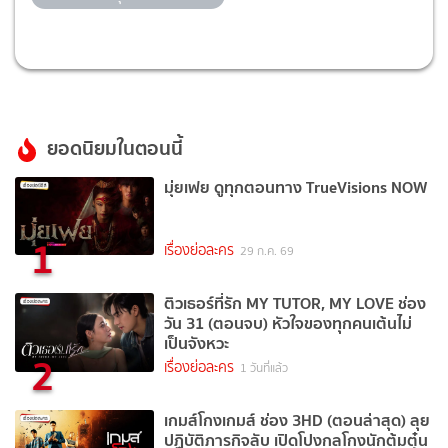
ยอดนิยมในตอนนี้
มุ่ยเฟย ดูทุกตอนทาง TrueVisions NOW
1
เรื่องย่อละคร
29 ก.ค. 69
ติวเธอร์ที่รัก MY TUTOR, MY LOVE ช่อง
วัน 31 (ตอนจบ) หัวใจของทุกคนเต้นไม่
เป็นจังหวะ
2
เรื่องย่อละคร
1 วันที่แล้ว
เกมส์โกงเกมส์ ช่อง 3HD (ตอนล่าสุด) ลุย
ปฏิบัติภารกิจลับ เปิดโปงกลโกงนักต้มตุ๋น