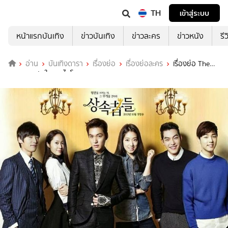
TH
เข้าสู่ระบบ
หน้าแรกบันเทิง
ข่าวบันเทิง
ข่าวละคร
ข่าวหนัง
รี
อ่าน
บันเทิงดารา
เรื่องย่อ
เรื่องย่อละคร
เรื่องย่อ The
Heir หยุดหัวใจนายไฮโซ