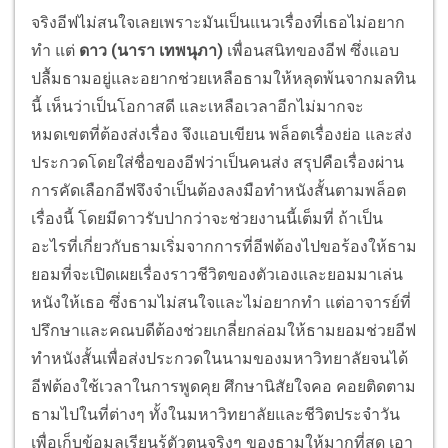
จริงอีฟไม่สนใจเลยเพราะมันเป็นแนวเรื่องที่เธอไม่อยาก
ทำ แต่
ดาว (นารา เทพนุภา)
เพื่อนสนิทของอีฟ ซึ่งแอบ
ปลื้มธามอยู่และอยากช่วยเหลือธามให้หลุดพ้นจากมลทิน
นี้ เห็นว่าเป็นโอกาสดี และเหลือเวลาอีกไม่มากจะ
หมดเขตที่ต้องส่งเรื่อง จึงแอบเขียน พล็อตเรื่องย่อ และส่ง
ประกวดโดยใส่ชื่อของอีฟว่าเป็นคนส่ง สรุปคือเรื่องผ่าน
การคัดเลือกอีฟจึงจำเป็นต้องลงมือทำหนังสั้นตามพล็อต
เรื่องนี้ โดยมีดาวรับปากว่าจะช่วยงานนี้เต็มที่ ถ้าเป็น
อะไรที่เกี่ยวกับธามเริ่มจากการที่อีฟต้องไปขอร้องให้ธาม
ยอมที่จะเปิดเผยเรื่องราวชีวิตของตัวเองและยอมมาเล่น
หนังให้เธอ ซึ่งธามไม่สนใจและไม่อยากทำ แต่อาจารย์ที่
ปรึกษาและคณบดีต้องช่วยเกลี่ยกล่อมให้ธามยอมช่วยอีฟ
ทำหนังสั้นเพื่อส่งประกวดในนามของมหาวิทยาลัยจนได้
อีฟต้องใช้เวลาในการพูดคุย ศึกษานิสัยใจคอ คอยติดตาม
ธามไปในที่ต่างๆ ทั้งในมหาวิทยาลัยและชีวิตประจำวัน
เพื่อเก็บข้อมูลเรียนรู้ตัวตนจริงๆ ของธามให้มากที่สุด เอา