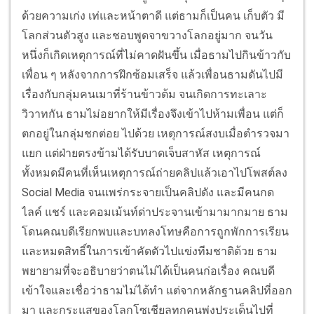
ด้วยความเก่ง เท่และหน้าตาดี แต่ธามก็เป็นคน เก็บตัว มี
โลกส่วนตัวสูง และชอบพูดจาขวางโลกอยู่มาก จนวัน
หนึ่งก็เกิดเหตุการณ์ที่ไม่คาดฝันขึ้น เมื่อธามไปกินข้าวกับ
เพื่อน ๆ หลังจากการฝึกซ้อมเสร็จ แล้วเพื่อนธามดันไปมี
เรื่องกับกลุ่มคนเมาที่ร้านข้าวต้ม จนเกิดการทะเลาะ
วิวาทกัน ธามไม่อยากให้มีเรื่องจึงเข้าไปห้ามเพื่อน แต่ก็
ตกอยู่ในกลุ่มชกต่อย ไปด้วย เหตุการณ์สงบเมื่อตำรวจมา
แยก แต่ฝ่ายตรงข้ามได้รับบาดเจ็บสาหัส เหตุการณ์
ทั้งหมดมีคนที่เห็นเหตุการณ์ถ่ายคลิปแล้วเอาไปโพสต์ลง
Social Media จนแพร่กระจายเป็นคลิปดัง และมีคนกด
ไลค์ แชร์ และคอมเม้นท์ด่าประจานเข้ามามากมาย ธาม
โดนคณบดีเรียกพบและบทลงโทษคือการถูกพักการเรียน
และหมดสิทธิ์ในการเข้าคัดตัวไปแข่งทีมชาติด้วย ธาม
พยายามที่จะอธิบายว่าตนไม่ได้เป็นคนก่อเรื่อง คณบดี
เข้าใจและเชื่อว่าธามไม่ได้ทำ แต่จากหลักฐานคลิปที่ออก
มา และกระแสของโลกโซเชียลทุกคนพุ่งประเด็นไปที่