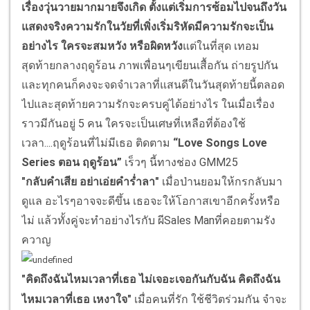
เรื่องวุ่นวายมากมายจึงเกิด ตั้งแต่เริ่มการซ้อมไปจนถึงวัน
แสดงจริง
ความรักในวัยที่เพิ่งเริ่มริหัดมีความรักจะเป็น
อย่างไร ใครจะสมหวัง หรือผิดหวัง
แต่ในที่สุด เทอม
สุดท้ายกลางฤดูร้อน ภาพเพื่อนๆเขียนเสื้อกัน ถ่ายรูปกัน
และทุกคนก็คงจะจดจำเวลาที่แสนดีในวันสุดท้ายนี้ตลอด
ไปและสุดท้ายความรักจะครบคู่ได้อย่างไร ในเมื่อเรื่อง
ราวมีกันอยู่ 5 คน ใครจะเป็นเศษที่เหลือที่ต้องใช้
เวลา....ฤดูร้อนที่ไม่มีเธอ ติดตาม
“Love Songs Love
Series ตอน ฤดูร้อน”
เร็วๆ นี้ทางช่อง GMM25
"กลับคำเสีย อย่าเอ่ยคำร่ำลา"
เมื่อป่านยอมให้กรกลับมา
ดูแล อะไรๆอาจจะดีขึ้น เธอจะให้โอกาสเขาอีกครั้งหรือ
ไม่ แล้วทั้งคู่จะทำอย่างไรกับ ผีSales Manที่คอยตามรัง
ควาญ
"คิดถึงฉันไหมเวลาที่เธอ ไม่เจอะเจอกันกับฉัน คิดถึงฉัน
ไหมเวลาที่เธอ เหงาใจ"
เมื่อคนที่รัก ใช้ชีวิตร่วมกัน จำจะ