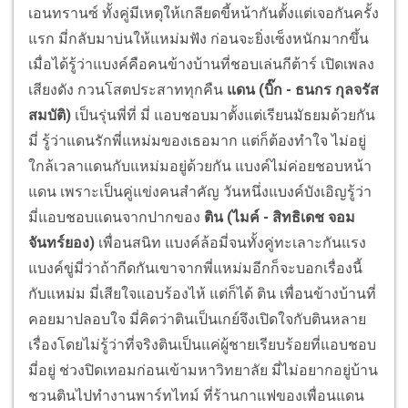
เอนทรานซ์ ทั้งคู่มีเหตุให้เกลียดขี้หน้ากันตั้งแต่เจอกันครั้ง
แรก มี่กลับมาบ่นให้แหม่มฟัง ก่อนจะยิ่งเซ็งหนักมากขึ้น
เมื่อได้รู้ว่าแบงค์คือคนข้างบ้านที่ชอบเล่นกีต้าร์ เปิดเพลง
เสียงดัง กวนโสตประสาททุกคืน
แดน (บิ๊ก - ธนกร กุลจรัส
สมบัติ)
เป็นรุ่นพี่ที่ มี่ แอบชอบมาตั้งแต่เรียนมัธยมด้วยกัน
มี่ รู้ว่าแดนรักพี่แหม่มของเธอมาก แต่ก็ต้องทำใจ ไม่อยู่
ใกล้เวลาแดนกับแหม่มอยู่ด้วยกัน แบงค์ไม่ค่อยชอบหน้า
แดน เพราะเป็นคู่แข่งคนสำคัญ วันหนึ่งแบงค์บังเอิญรู้ว่า
มี่แอบชอบแดนจากปากของ
ติน (ไมค์ - สิทธิเดช จอม
จันทร์ยอง)
เพื่อนสนิท แบงค์ล้อมี่จนทั้งคู่ทะเลาะกันแรง
แบงค์ขู่มี่ว่าถ้ากีดกันเขาจากพี่แหม่มอีกก็จะบอกเรื่องนี้
กับแหม่ม มี่เสียใจแอบร้องไห้ แต่ก็ได้ ติน เพื่อนข้างบ้านที่
คอยมาปลอบใจ มี่คิดว่าตินเป็นเกย์จึงเปิดใจกับตินหลาย
เรื่องโดยไม่รู้ว่าที่จริงตินเป็นแค่ผู้ชายเรียบร้อยที่แอบชอบ
มี่อยู่ ช่วงปิดเทอมก่อนเข้ามหาวิทยาลัย มี่ไม่อยากอยู่บ้าน
ชวนตินไปทำงานพาร์ทไทม์ ที่ร้านกาแฟของเพื่อนแดน