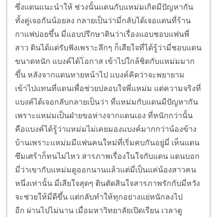
ซึ่งแดนแนะนำให้ ช่วงนั้นแดนกับแหม่มเกิดมีปัญหากัน
ทั้งคู่เจอกันน้อยลง กลายเป็นว่ามี่กลับได้เจอแดนที่ร้าน
กาแฟบ่อยขึ้น มี่แอบปรึกษาตินว่าเรื่องแอบชอบแฟนพี่
สาว ตินได้แต่รับฟังเพราะลึกๆ ก็เสียใจที่ได้รู้ว่ามี่ชอบแดน
ขนาดหนัก แบงค์ได้โอกาส เข้าไปใกล้ชิดกับแหม่มมาก
ขึ้น หลังจากแดนหายหน้าไป แบงค์คิดว่าจะพยายาม
เข้าไปแทนที่แดนเพื่อช่วยปลอบใจพี่แหม่ม แต่ความจริงที่
แบงค์ได้เจอกลับกลายเป็นว่า ที่แหม่มกับแดนมีปัญหากัน
เพราะแหม่มเป็นฝ่ายขอห่างจากแดนเอง ที่หนักกว่านั้น
คือแบงค์ได้รู้ว่าแหม่มไม่เคยมองแบงค์มากกว่าน้องข้าง
บ้านเพราะแหม่มมีแฟนคนใหม่ที่เริ่มคบกันอยู่มี่ เห็นแดน
ซึมเศร้าก็ทนไม่ไหว สารภาพเรื่องในใจกับแดน แดนบอก
มี่ว่าเขากับแหม่มดูออกนานแล้วแต่มี่เป็นแค่น้องสาวคน
หนึ่งเท่านั้น มี่เสียใจสุดๆ ตินตัดสินใจสารภาพรักกับมี่หวัง
จะช่วยให้มี่ดีขึ้น แต่กลับทำให้ทุกอย่างแย่หนักลงไป
อีก ผ่านไปไม่นาน เมื่อมหาวิทยาลัยเปิดเรียน เวลาดู