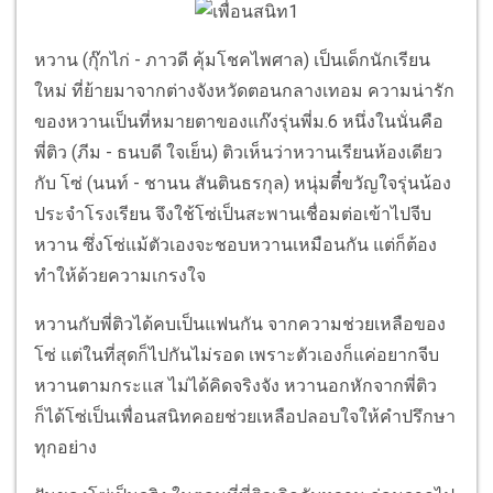
หวาน (กุ๊กไก่ - ภาวดี คุ้มโชคไพศาล) เป็นเด็กนักเรียน
ใหม่ ที่ย้ายมาจากต่างจังหวัดตอนกลางเทอม ความน่ารัก
ของหวานเป็นที่หมายตาของแก๊งรุ่นพี่ม.6 หนึ่งในนั่นคือ
พี่ติว (ภีม - ธนบดี ใจเย็น) ติวเห็นว่าหวานเรียนห้องเดียว
กับ โซ่ (นนท์ - ชานน สันตินธรกุล) หนุ่มตี๋ขวัญใจรุ่นน้อง
ประจำโรงเรียน จึงใช้โซ่เป็นสะพานเชื่อมต่อเข้าไปจีบ
หวาน ซึ่งโซ่แม้ตัวเองจะชอบหวานเหมือนกัน แต่ก็ต้อง
ทำให้ด้วยความเกรงใจ
หวานกับพี่ติวได้คบเป็นแฟนกัน จากความช่วยเหลือของ
โซ่ แต่ในที่สุดก็ไปกันไม่รอด เพราะตัวเองก็แค่อยากจีบ
หวานตามกระแส ไม่ได้คิดจริงจัง หวานอกหักจากพี่ติว
ก็ได้โซ่เป็นเพื่อนสนิทคอยช่วยเหลือปลอบใจให้คำปรึกษา
ทุกอย่าง