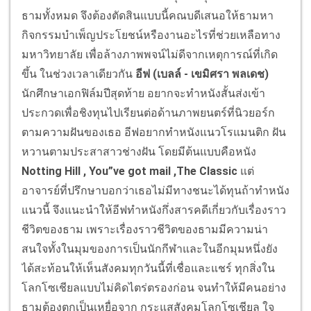
ธามทั้งหมด จึงต้องตัดสินแบบนี้คณบดีเสนอให้ธามหา
กิจกรรมบำเพ็ญประโยชน์หรืองานอะไรที่ช่วยเหลือทาง
มหาวิทยาลัย เพื่อล้างภาพพจน์ไม่ดีจากเหตุการณ์ที่เกิด
ขึ้น ในช่วงเวลาเดียวกัน
อีฟ (เบลล์ - เขมิศรา พลเดช)
นักศึกษาเอกฟิล์มปีสุดท้าย อยากจะทำหนังสั้นส่งเข้า
ประกวดเพื่อชิงทุนไปเรียนต่อด้านภาพยนตร์ที่นิวยอร์ก
ตามความฝันของเธอ อีฟอยากทำหนังแนวโรแมนติก ฝัน
หวานตามประสาสาวช่างฝัน โดยมีต้นแบบคือหนัง
Notting Hill , You”ve got mail ,The Classic
แต่
อาจารย์ที่ปรึกษาบอกว่าเธอไม่มีทางชนะได้ทุนถ้าทำหนัง
แนวนี้ จึงแนะนำให้อีฟทำหนังกึ่งสารคดีเกี่ยวกับเรื่องราว
ชีวิตของธาม เพราะเรื่องราวชีวิตของธามมีความน่า
สนใจทั้งในมุมของการเป็นนักกีฬาและในอีกมุมหนึ่งยัง
ได้สะท้อนให้เห็นสังคมทุกวันนี้ที่เชื่อและแชร์ ทุกสิ่งใน
โลกโซเชียลแบบไม่คิดไตร่ตรองก่อน จนทำให้มีคนอย่าง
ธามต้องตกเป็นเหยื่อจาก กระแสสังคมโลกโซเชียล ใจ