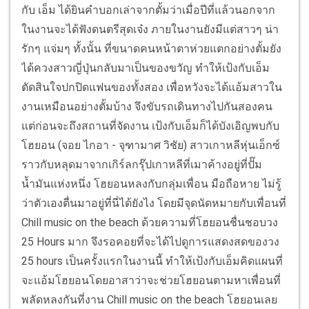
กับ เอ็ม ได้ยินคำบอกเล่าจากตั้มว่าเมื่อปีที่แล้วนอกจาก
ในงานจะได้ฟังดนตรีสุดเจ๋ง ภายในงานยังมีแต่สาวๆ น่า
รักๆ แจ่มๆ ทั้งนั้น ที่ขนาดคนหน้าตาห่วยแตกอย่างตั้มยัง
ได้ควงสาวญี่ปุ่นกลับมาเป็นของขวัญ ทำให้เป้งกับเอ็ม
ตัดสินใจปกปิดแฟนของทั้งสอง เพื่อหวังจะได้แอ้มสาวใน
งานเหมือนอย่างตั้มบ้าง จึงขับรถเดินทางไปกันสองคน
แต่ก่อนจะถึงสถานที่จัดงาน เป้งกับเอ็มก็ได้บังเอิญพบกับ
โฮยอน (จอย ไกอา - จุฑามาศ วิชัย) สาวเกาหลีหุ่นเอ็กซ์
ราวกับหลุดมาจากเกิร์ลกรุ๊ปเกาหลีที่เมาค้างอยู่ที่ปั๊ม
น้ำมันแห่งหนึ่ง โฮยอนหลงกับกลุ่มเพื่อน มือถือหาย ไม่รู้
ว่าตัวเองตื่นมาอยู่ที่นี่ได้ยังไง โดยมีจุดนัดหมายกับเพื่อนที่
Chill music on the beach ด้วยความที่โฮยอนชื่นชอบวง
25 Hours มาก จึงรอคอยที่จะได้ไปดูการแสดงสดของวง
25 hours เป็นครั้งแรกในงานนี้ ทำให้เป้งกับเอ็มคิดแผนที่
จะแอ้มโฮยอนโดยอาสาว่าจะช่วยโฮยอนตามหาเพื่อนที่
พลัดหลงกันที่งาน Chill music on the beach โฮยอนเลย