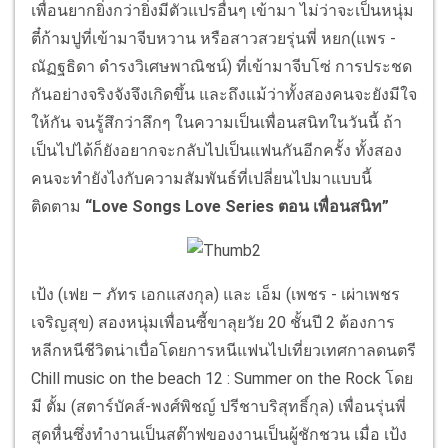
เพื่อนยากยิ่งกว่ายิ่งมีตัวแปรอื่นๆ เข้ามา ไม่ว่าจะเป็นหนุ่ม
ตี๋ก้ามปูที่เข้ามาจีบหวาน หรือสาวสวยรุ่นพี่ หยก(แพร -
ณัฏฐธิดา ดำรงวิเศษพาณิชน์) ที่เข้ามาจีบโซ่ การประชด
กันอย่างจริงจังจึงเกิดขึ้น และถึงแม้ว่าทั้งสองคนจะยังมีใจ
ให้กัน จนรู้สึกว่าลึกๆ ในความเป็นเพื่อนสนิทในวันนี้ ถ้า
เป็นไปได้ก็ยังอยากจะกลับไปเป็นแฟนกันอีกครั้ง ทั้งสอง
คนจะทำยังไงกับความสัมพันธ์ที่เปลี่ยนไปมาแบบนี้
ติดตาม
“Love Songs Love Series ตอน เพื่อนสนิท”
เป้ง (เฟย – ภัทร เอกแสงกุล) และ เอ็ม (เพชร - เผ่าเพชร
เจริญสุข) สองหนุ่มเพื่อนซี้ขาลุยวัย 20 ชั้นปี 2 ต้องการ
หลีกหนีชีวิตน่าเบื่อโดยการหนีแฟนไปเที่ยวเทศกาลดนตรี
Chill music on the beach 12 : Summer on the Rock โดย
มี ตั้ม (สตาร์บัคส์-พงศ์พิชญ์ ปรีชาบริสุทธิ์กุล) เพื่อนรุ่นพี่
สุดหื่นซึ่งทำงานเป็นสต๊าฟของงานเป็นผู้ชักชวน เมื่อ เป้ง