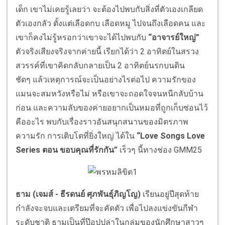
เด็ก เขาไม่เคยรู้เลยว่า จะต้องไปพบกับสิ่งที่ตัวเองเกลียด
ตัวเองกลัว ตั้งแต่เลือดกบ เลือดหมู ไปจนถึงเลือดคน และ
เขาก็คงไม่รู้หรอกว่าเขาจะได้ไปพบกับ
“อาจารย์ใหญ่”
ตัวจริงเสียงจริงจากค่ายนี้ เรียกได้ว่า 2 อาทิตย์ในสรวง
สวรรค์ที่เขาคิดกลับกลายเป็น 2 อาทิตย์นรกบนดิน
ชัดๆ แล้วเหตุการณ์จะเป็นอย่างไรต่อไป ความรักของ
แมนจะสมหวังหรือไม่ หรือเขาจะถอดใจจนหนีกลับบ้าน
ก่อน และความลับของค่ายอยากเป็นหมอที่ถูกเก็บซ่อนไว้
คืออะไร พบกับเรื่องราวอันสนุกสนานของมิตรภาพ
ความรัก การเติบโตที่ยิ่งใหญ่ ได้ใน
“Love Songs Love
Series ตอน ขอบคุณที่รักกัน”
เร็วๆ นี้ทางช่อง GMM25
ธาม (เจมส์ - ธีรดนย์ ศุภพันธุ์ภิญโญ)
เรียนอยู่ปีสุดท้าย
กำลังจะจบและเตรียมที่จะคัดตัว เพื่อไปลงแข่งขันกีฬา
ระดับชาติ ธามเป็นที่ป๊อปปูล่าในกลุ่มของนักศึกษาสาวๆ