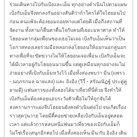
ร่วมเดินทางไปกับเป้งและเอ็ม ทุกอย่างดำเนินไปตามแผน
เป้งกับเอ็มจึงตกลงกันอย่างสันติว่าถ้าใครได้ใจโฮยอนไป
ก่อน คนแพ้จะต้องยอมถอยห่างแต่โดยดี เมื่อถึงสถานที่
จัดงาน ทั้งสามก็ตื่นตาตื่นใจกับคนที่เยอะมหาศาล ทำให้
โฮยอนหากลุ่มเพื่อนของเธอไม่เจอ เป้งกับเอ็มเห็นว่าเป็น
โอกาสทองเลยร่วมมือหลอกล่อโฮยอนให้ออกนอกลู่นอก
ทางเพื่อที่จะขัดขวางไม่ให้โฮยอนเจอเพื่อน เป้งกับเอ็มจะ
ได้มีเวลาอยู่กับโฮยอนนานขึ้น แต่ดูเหมือนทุกอย่างจะไม่
ง่ายอย่างที่เป้งกับเอ็มหวังไว้ เมื่อทั้งสองพบว่า มีน (แพรว
- นฤภรกมล ฉายแสง) และ อิงอิง (วีวี่ - สรัณณัฏฐ์ ประดู่คู่
ยามดี) แฟนสาวของทั้งสองได้มาเที่ยวที่นี่ด้วย จึงทำให้
เป้งกับเอ็มต้องคอยแอบระวังตัวเพื่อไม่ให้ถูกจับได้
สงครามการแย่งจีบโฮยอนยังคงดำเนินต่อไป จนเกิดเรื่อง
ราวสุดวุ่นวาย โดยมีตี๋คอยช่วยเหลือเป้งกับเอ็มอยู่ตลอด
เวลา แต่แล้วการหลบหนีแฟนมาเที่ยวของเป้งกับเอ็มก็
ไม่ใช่เรื่องสนุกอีกต่อไป เมื่อทั้งสองเห็น มีน กับ อิงอิง เดิน