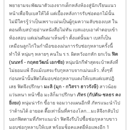
พยายามจะพัฒนาตัวเองจากเด็กหลังห้องสู่นักเรียนแนว
หน้าเพื่อจีบเบสให้ได้ แต่เบื้องหลังการรับช่อดอกไม้นั้น
ไม่มีใครรู้ว่าเป็นเพราะเม่นเป็นผู้กุมความลับของเบส ใน
ตอนที่เบสป่วยอ่านหนังสือไม่ทัน เบสแอบเอาคำตอบเข้า
ห้องสอบ แต่เม่นดันมาเห็นเข้า ตั้งแต่นั้นมา เบสก็เป็น
เหมือนลูกไก่ในกำมือของเม่นการรับช่อกุหลาบครั้งนี้
ทำให้ หนุ่มๆ หลายๆ คนใน ร.ร. ผิดหวังอกหัก ยกเว้น
ฟิต
(นนทร์ - กฤตธวัฒน์ เอกชัย)
หนุ่มนักกีฬาสุดจะบ้าพลังที่
ไม่ยอมแพ้ ถึงแม้เบสจะรับกุหลาบจากเม่นแล้ว...ทั้งๆที่
ก่อนหน้านั้นฟิตได้มอบช่อกุหลาบแดงให้เบสแต่เบสปฎิ
เสธ ฟิตจึงปรึกษา
มะลิ (มุก - กวิสรา ฮาวรังษี)
สาวน้อย
แว่นหนา หน้าซื่อ มะลิก็มาปรึกษา
ภัทร (กัปตัน-ชลธร คง
ยิ่งยง)
หนุ่มน่ารัก ขี้อาย จอมวางแผนอีกที ภัทรแนะนำไป
ว่าด้านได้ อายอด ตื๊อเท่านั้นที่ครองโลก.....มะลิจึงกลับไป
บอกฟิตตามที่ภัทรแนะนำ ฟิตจึงรีบไปซื้อช่อกุหลาบขาว
มอบช่อกุหลาบให้เบส พร้อมช็อคแลตยี่ห้อแพงอีก 1