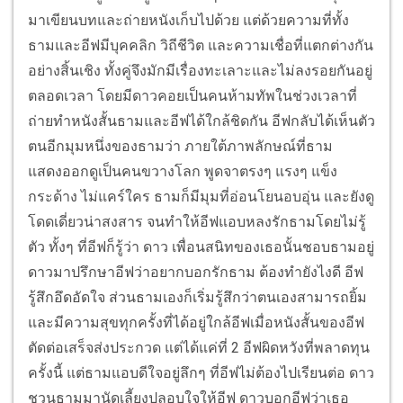
มาเขียนบทและถ่ายหนังเก็บไปด้วย แต่ด้วยความที่ทั้ง
ธามและอีฟมีบุคคลิก วิถีชีวิต และความเชื่อที่แตกต่างกัน
อย่างสิ้นเชิง ทั้งคู่จึงมักมีเรื่องทะเลาะและไม่ลงรอยกันอยู่
ตลอดเวลา โดยมีดาวคอยเป็นคนห้ามทัพในช่วงเวลาที่
ถ่ายทำหนังสั้นธามและอีฟได้ใกล้ชิดกัน อีฟกลับได้เห็นตัว
ตนอีกมุมหนึ่งของธามว่า ภายใต้ภาพลักษณ์ที่ธาม
แสดงออกดูเป็นคนขวางโลก พูดจาตรงๆ แรงๆ แข็ง
กระด้าง ไม่แคร์ใคร ธามก็มีมุมที่อ่อนโยนอบอุ่น และยังดู
โดดเดี่ยวน่าสงสาร จนทำให้อีฟแอบหลงรักธามโดยไม่รู้
ตัว ทั้งๆ ที่อีฟก็รู้ว่า ดาว เพื่อนสนิทของเธอนั้นชอบธามอยู่
ดาวมาปรึกษาอีฟว่าอยากบอกรักธาม ต้องทำยังไงดี อีฟ
รู้สึกอึดอัดใจ ส่วนธามเองก็เริ่มรู้สึกว่าตนเองสามารถยิ้ม
และมีความสุขทุกครั้งที่ได้อยู่ใกล้อีฟเมื่อหนังสั้นของอีฟ
ตัดต่อเสร็จส่งประกวด แต่ได้แค่ที่ 2 อีฟผิดหวังที่พลาดทุน
ครั้งนี้ แต่ธามแอบดีใจอยู่ลึกๆ ที่อีฟไม่ต้องไปเรียนต่อ ดาว
ชวนธามมานัดเลี้ยงปลอบใจให้อีฟ ดาวบอกอีฟว่าเธอ