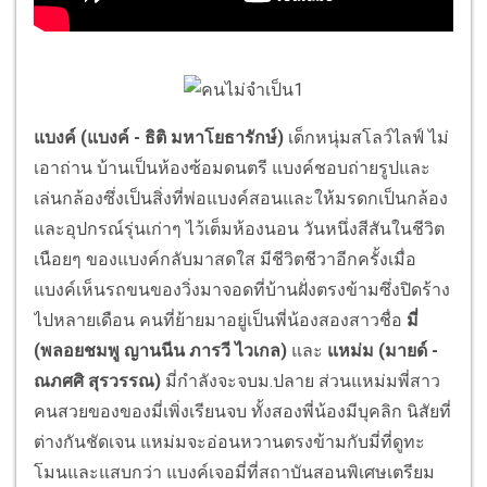
แบงค์ (แบงค์ - ธิติ มหาโยธารักษ์)
เด็กหนุ่มสโลว์ไลฟ์ ไม่
เอาถ่าน บ้านเป็นห้องซ้อมดนตรี แบงค์ชอบถ่ายรูปและ
เล่นกล้องซึ่งเป็นสิ่งที่พ่อแบงค์สอนและให้มรดกเป็นกล้อง
และอุปกรณ์รุ่นเก่าๆ ไว้เต็มห้องนอน วันหนึ่งสีสันในชีวิต
เนือยๆ ของแบงค์กลับมาสดใส มีชีวิตชีวาอีกครั้งเมื่อ
แบงค์เห็นรถขนของวิ่งมาจอดที่บ้านฝั่งตรงข้ามซึ่งปิดร้าง
ไปหลายเดือน คนที่ย้ายมาอยู่เป็นพี่น้องสองสาวชื่อ
มี่
(พลอยชมพู ญานนีน ภารวี ไวเกล)
และ
แหม่ม (มายด์ -
ณภศศิ สุรวรรณ)
มี่กำลังจะจบม.ปลาย ส่วนแหม่มพี่สาว
คนสวยของของมี่เพิ่งเรียนจบ ทั้งสองพี่น้องมีบุคลิก นิสัยที่
ต่างกันชัดเจน แหม่มจะอ่อนหวานตรงข้ามกับมี่ที่ดูทะ
โมนและแสบกว่า แบงค์เจอมี่ที่สถาบันสอนพิเศษเตรียม