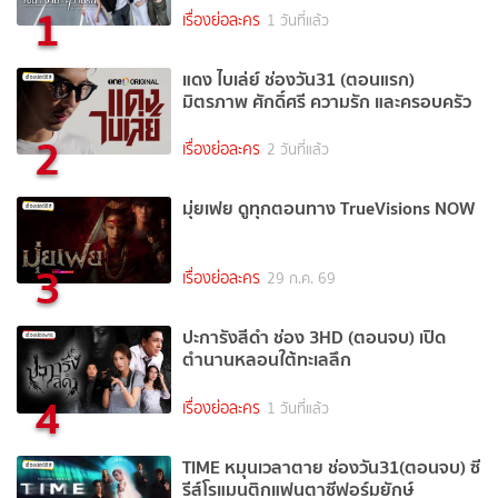
1
เรื่องย่อละคร
1 วันที่แล้ว
แดง ไบเล่ย์ ช่องวัน31 (ตอนแรก)
มิตรภาพ ศักดิ์ศรี ความรัก และครอบครัว
2
เรื่องย่อละคร
2 วันที่แล้ว
มุ่ยเฟย ดูทุกตอนทาง TrueVisions NOW
3
เรื่องย่อละคร
29 ก.ค. 69
ปะการังสีดำ ช่อง 3HD (ตอนจบ) เปิด
ตำนานหลอนใต้ทะเลลึก
4
เรื่องย่อละคร
1 วันที่แล้ว
TIME หมุนเวลาตาย ช่องวัน31(ตอนจบ) ซี
รีส์โรแมนติกแฟนตาซีฟอร์มยักษ์