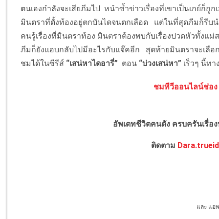
ตนเองกำลังจะเสียภีมไป หนำซ้ำข่าวเรื่องที่เขาเป็นเกย์ก็
มินตราที่ตั้งท้องอยู่ตกบันไดจนตกเลือด แต่ในที่สุดภีมก็ร
คนรู้เรื่องที่มินตราท้อง มินตราต้องพบกับเรื่องปวดหัวทั้งแม
ภีมก็ยังแอบกลับไปมีอะไรกับแจ๊คอีก สุดท้ายมินตราจะเ
ชมได้ในซีรีส์
“เสน่หาไดอารี่”
ตอน
“บ่วงเสน่หา”
เร็วๆ นี้ทา
ชมทีวีออนไลน์ช่อง 
อัพเดทชีวิตคนดัง ครบครันเรื่อ
ติดตาม
Dara.trueid
และ แอพพ