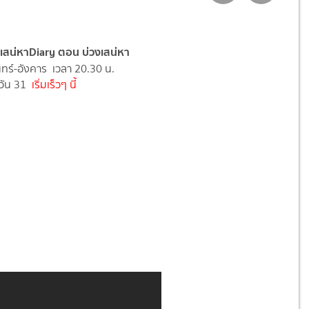
อ เสน่หาDiary ตอน บ่วงเสน่หา
นทร์-อังคาร เวลา 20.30 น.
วัน 31
เริ่มเร็วๆ นี้