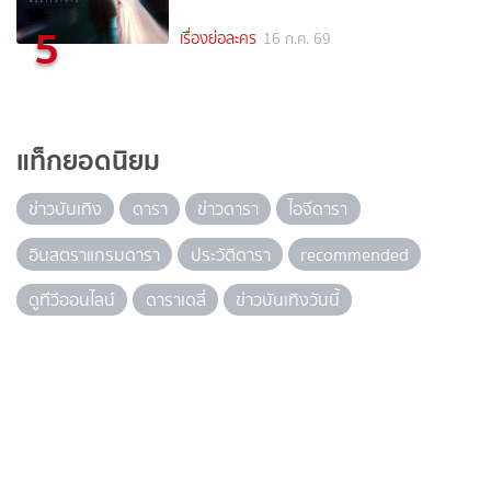
5
เรื่องย่อละคร
16 ก.ค. 69
แท็กยอดนิยม
ข่าวบันเทิง
ดารา
ข่าวดารา
ไอจีดารา
อินสตราแกรมดารา
ประวัติดารา
recommended
ดูทีวีออนไลน์
ดาราเดลี่
ข่าวบันเทิงวันนี้