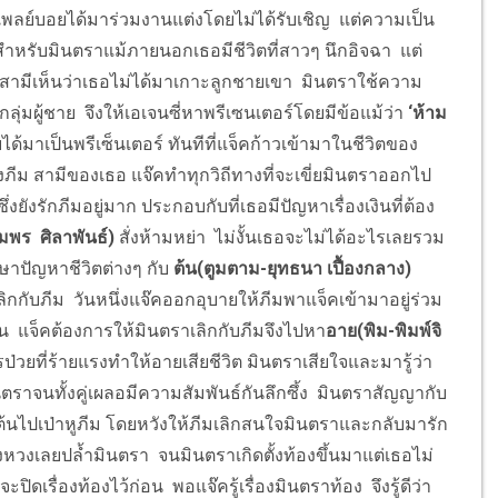
พลย์บอยได้มาร่วมงานแต่งโดยไม่ได้รับเชิญ แต่ความเป็น
สำหรับมินตราแม้ภายนอกเธอมีชีวิตที่สาวๆ นึกอิจฉา แต่
รัวสามีเห็นว่าเธอไม่ได้มาเกาะลูกชายเขา มินตราใช้ความ
ุ่มผู้ชาย จึงให้เอเจนซี่หาพรีเซนเตอร์โดยมีข้อแม้ว่า
‘ห้าม
ด้มาเป็นพรีเซ็นเตอร์
ทันทีที่แจ็คก้าวเข้ามาในชีวิตของ
องภีม สามีของเธอ แจ๊คทำทุกวิถีทางที่จะเขี่ยมินตราออกไป
ยังรักภีมอยู่มาก ประกอบกับที่เธอมีปัญหาเรื่องเงินที่ต้อง
ทุมพร ศิลาพันธ์)
สั่งห้ามหย่า ไม่งั้นเธอจะไม่ได้อะไรเลยรวม
กษาปัญหาชีวิตต่างๆ กับ
ต้น(ตูมตาม-ยุทธนา เปื้องกลาง)
ิกกับภีม วันหนึ่งแจ๊คออกอุบายให้ภีมพาแจ็คเข้ามาอยู่ร่วม
้น แจ็คต้องการให้มินตราเลิกกับภีมจึงไปหา
อาย(พิม-พิมพ์จิ
วยที่ร้ายแรงทำให้อายเสียชีวิต มินตราเสียใจและมารู้ว่า
ตราจนทั้งคู่เผลอมีความสัมพันธ์กันลึกซึ้ง มินตราสัญญากับ
ับต้นไปเป่าหูภีม โดยหวังให้ภีมเลิกสนใจมินตราและกลับมารัก
ึงหวงเลยปล้ำมินตรา จนมินตราเกิดตั้งท้องขึ้นมาแต่เธอไม่
ิดเรื่องท้องไว้ก่อน พอแจ๊ครู้เรื่องมินตราท้อง จึงรู้ดีว่า