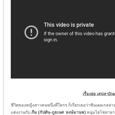
เรื่องย่อ เสน่หาDi
ชีวิตของหญิงสาวคนหนึ่งที่ใครๆ ก็เรียกเธอว่าซินเดอเรลล่า
แต่งงานกับ
ภีม (กัปตัน-ภูธเนศ หงษ์มานพ)
หนุ่มไฮโซทายาท