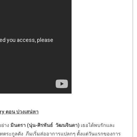
ary ตอน บ่วงเสน่หา
อย่าง
มินตรา (นุ่น-ศิรพันธ์ วัฒนจินดา)
เธอได้พบรักและ
ตระกูลดัง ภีมเริ่มส่ออาการแปลกๆ ตั้งแต่วันแรกของการ