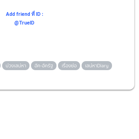
Add friend ที่ ID :
@TrueID
บ่วงเสน่หา
อัค-อัครัฐ
เรื่องย่อ
เสน่หาDiary