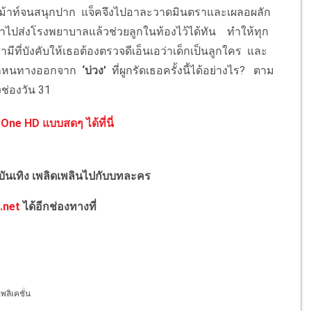
ถูกเม้าท์จนสนุกปาก แจ็คจึงไปอาละวาดมินตราและเผลอผลัก
ีบนำไปส่งโรงพยาบาลแล้วช่วยลูกในท้องไว้ได้ทัน ทำให้ทุก
่สามีที่บังคับให้เธอต้องตรวจดีเอ็นเอว่าเด็กเป็นลูกใคร และ
ลือกหนทางออกจาก
‘บ่วง’
ที่ผูกรัดเธอครั้งนี้ได้อย่างไร? ตาม
งช่องวัน 31
One HD แบบสดๆ ได้ที่นี่
งบันเทิง เพลิดเพลินไปกับบทละคร
.net
ได้อีกช่องทางที่
ลิเคชั่น