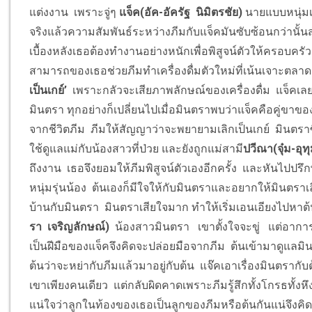
แต่งงาน เพราะจู่ๆ
แจ็ค(อัค-อัครัฐ นิมิตรชัย)
นายแบบหนุ่มเ
จริงแล้วความสัมพันธ์ระหว่างภีมกับแจ็คมันซับซ้อนกว่านั้น
เบื้องหลังเธอต้องทำงานอย่างหนักเพื่อพิสูจน์ตัวให้ครอบค
สามารถของเธอช่วยภีมทำเครื่องดื่มตัวใหม่ที่เน้นเจาะตลาดกล
เป็นเกย์’
เพราะกลัวจะเสียภาพลักษณ์ของเครื่องดื่ม แจ็คเลยไ
มินตรา ทุกอย่างก็เปลี่ยนไปเมื่อมินตราพบว่าแจ็คคือคู่ขาข
จากชีวิตภีม ภีมให้สัญญาว่าจะพยายามเลิกเป็นเกย์ มินตราซึ่ง
ใช้ดูแลแม่กับน้องสาวที่ป่วย และยังถูกแม่สามี
ปวีณา(จุ๋ม-อุ
ถึงงาน เธอจึงยอมให้ภีมพิสูจน์ตัวเองอีกครั้ง และหันไปปรึ
หนุ่มรุ่นน้อง ต้นเองก็มีใจให้กับมินตราและอยากให้มินตราเล
บ้านกับมินตรา มินตราเสียใจมาก ทำให้เริ่มเอนเอียงไปหาต
รา เจริญลักษณ์)
น้องสาวมินตรา เขาตั้งใจจะขู่ แต่อาการป่
เป็นฝีมือของแจ็คจึงคิดจะปล่อยมือจากภีม ต้นเข้ามาดูแลมิน
ต้นว่าจะหย่ากับภีมแล้วมาอยู่กับต้น แจ๊คเอาเรื่องมินตราก
เขาเพียงคนเดียว แต่กลับผิดคาดเพราะภีมรู้สึกทั้งโกรธทั้งห
แน่ใจว่าลูกในท้องของเธอเป็นลูกของภีมหรือต้นกันแน่จึงคิดจะป