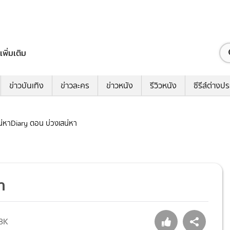
เพิ่มเติม
ข่าวบันเทิง
ข่าวละคร
ข่าวหนัง
รีวิวหนัง
ซีรีส์ต่างป
เสน่หาDiary ตอน บ่วงเสน่หา
า
.8K