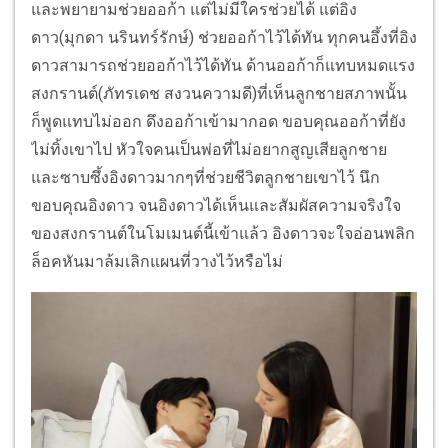
และพยายามช่วยออก้า แต่ไม่มีใครช่วยได้ แต่อิง
ดาว(มุกดา นรินทร์รักษ์) ช่วยออก้าไว้ได้ทัน ทุกคนอึ้งที่อิง
ดาวสามารถช่วยออก้าไว้ได้ทัน ด้านออก้าก็แทบหมดแรง
สงกรานต์(ภัทรเดช สงวนความดี)ที่เห็นลูกชายสภาพนั้น
ก็พูดแทบไม่ออก ดึงออก้าเข้ามากอด ขอบคุณออก้าที่ยัง
ไม่ทิ้งเขาไป หัวใจคนเป็นพ่อที่ไม่อยากสูญเสียลูกชาย
และซาบซึ้งอิงดาวมากๆที่ช่วยชีวิตลูกชายเขาไว้ นึก
ขอบคุณอิงดาว จนอิงดาวได้เห็นและสัมผัสความจริงใจ
ของสงกรานต์ในโมเมนต์นี้เข้าแล้ว อิงดาวจะใจอ่อนพลิก
ล็อคหันมาล้มเลิกแผนที่วางไว้หรือไม่