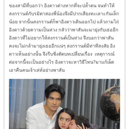
ของสามีที่บอกว่า อิงดาวต่างหากที่จะปล้ำตน จนทำให้
สงกรานต์กับรมิตาสองพี่น้องจึงมีปากเสียงทะเลาะกันเล็ก
น้อย จากนั้นสงกรานต์ก็พาอิงดาวเดินออกไป แล้วถามไถ่
อิงดาวด้วยความเป็นห่วง กลัวว่าพาสันจะมายุ่งกับเธออีก
อิงดาวที่ไม่อยากให้สงกรานต์เป็นห่วง จึงบอกว่าพาสัน
คงจะไม่กล้ามายุ่งเธออีกแน่ๆ สงกรานต์มีท่าทีสงสัย อิง
ดาวเห็นอย่างนั้น จึงรีบชิ่งตัดบทเปลี่ยนเรื่อง เหตุการณ์
ต่อจากนี้จะเป็นอย่างไร อิงดาวจะหาวิธีไหน?มาแก้เผ็ด
เอาคืนคนเจ้าเล่ห์อย่างพาสัน