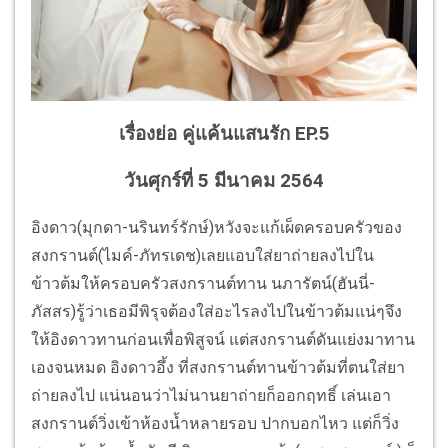
เรื่องย่อ คู่แค้นแสนรัก EP.5
วันศุกร์ที่ 5 มีนาคม 2564
อิงดาว(มุกดา-นรินทร์รักษ์)หวังจะแก้เผ็ดครอบครัวของ
สงกรานต์(ไมค์-ภัทรเดช)เลยแอบใส่ยาถ่ายลงไปใน
ข้าวต้มให้ครอบครัวสงกรานต์ทาน นภารัตน์(ฮันนี่-
ภัสสร)รู้ว่าเธอมีพิรุจต้องใส่อะไรลงไปในข้าวต้มแน่ๆจึง
ให้อิงดาวทานก่อนเพื่อพิสูจน์ แต่สงกรานต์ดันแย่งมาทาน
เองจนหมด อิงดาวอึ้ง ที่สงกรานต์ทานข้าวต้มที่ตนใส่ยา
ถ่ายลงไป แน่นอนว่าไม่นานยาถ่ายก็ออกฤทธิ์ เล่นเอา
สงกรานต์วิ่งเข้าห้องน้ำหลายรอบ ปากบอกไหว แต่ก็วิ่ง