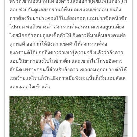
พรวดเข้าห้องน้ำทันที อิงดาวและออก้า(ด.ช.แพนเตอร์ ) ก็
คอยช่วยกันดูแลสงกรานต์ที่หมดแรงจนเข่าอ่อน จนอิง
ดาวต้องรีบมาประคองไว้ในอ้อมกอด แถมปากซีดหน้าซีด
ไปหมด พอถึงช่วงค่ำ สงกรานต์นอนหมดแรงอยู่บนเตียง
โดยมีออก้าคอยดูแลเช็ดตัวให้ อิงดาวที่มาเห็นสองคนพ่อ
ลูกพอดี ออก้าก็ให้อิงดาวเช็ดตัวให้สงกรานต์ต่อ
สงกรานต์ได้บอกอิงดาวว่าเขารู้ความจริงแล้วว่าอิงดาว
แอบใส่ยาถ่ายลงไปในข้าวต้ม และเขาก็ไม่โกรธอิงดาว
สักนิด เพราะตอนนี้สำหรับอิงดาว เขายอมทุกอย่าง ต่อให้
เธอร้ายแค่ไหนก็รัก…อิงดาวเมื่อฟังเช่นนั้นก็เริ่มแอบลังเล
และเผลอใจเข้าแล้ว