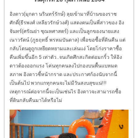
อิงดาว(มุกดา นรินทร์รักษ์) ลุยเข้ามาที่บ้านของราช
ศักดิ์(ธีรพงศ์ เหลียวรักษ์วงศ์) แสดงตนเป็นพี่สาวของ อิง
จันทร์(ศรัณย่า ชุณหศาสตร์) และเป็นลูกของนายแสง
เนาวรัตน์ (ภูธฤทธิ์ พรหมบันดาล) เพื่อขอซื้อที่ดินคืน แต่
กลับโดนดูถูกเหยียดหยามและเล่นแง่ โดยโก่งราคาซื้อ
คืนเพิ่มขึ้นอีก 5 เท่าตัว...จนเกิดศึกสะกิดต่อมกริ้ว ให้อิง
ดาวต้องออกแรง โค่นทุกคนลงไปกองบนพื้นแบหมด
สภาพ อิงดาวชี้หน้ากราด และประกาศก้องนับจากนี้
เป็นต้นไป พวกแกทุกคนจะไม่มีวันสงบสุขแน่!!!
เหตุการณ์ต่อจากนี้จะเป็นเช่นไร อิงดาวจะสามารถซื้อ
ที่ดินกลับคืนมาได้หรือไม่