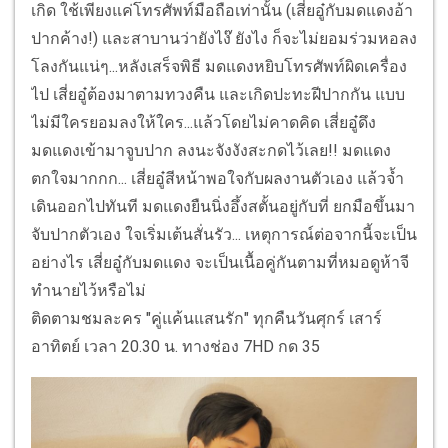
เกิด ใช้เพียงแค่โทรศัพท์มือถือเท่านั้น (เสี่ยอู๋กับมดแดงอ้า
ปากค้าง!) และสาบานว่ายังไง๊ ยังไง ก็จะไม่ยอมร่วมหอลง
โลงกันแน่ๆ...หลังเสร็จพิธี มดแดงหยิบโทรศัพท์ผิดเครื่อง
ไป เสี่ยอู๋ต้องมาตามทวงคืน และเกิดปะทะฝีปากกัน แบบ
ไม่มีใครยอมลงให้ใคร...แล้วโดยไม่คาดคิด เสี่ยอู๋ดึง
มดแดงเข้ามาจูบปาก ลงนะจังงังสะกดไว้เลย!! มดแดง
ตกใจมากกก... เสี่ยอู๋สีหน้าพอใจกับผลงานตัวเอง แล้วจ้ำ
เดินออกไปทันที มดแดงยืนนิ่งอึ้งสตั้นอยู่กับที่ ยกมือขึ้นมา
จับปากตัวเอง ใจเริ่มเต้นสั่นรัว... เหตุการณ์ต่อจากนี้จะเป็น
อย่างไร เสี่ยอู๋กับมดแดง จะเป็นเนื้อคู่กันตามที่หมอดูห้าจี
ทำนายไว้หรือไม่
ติดตามชมละคร "คู่แค้นแสนรัก" ทุกคืนวันศุกร์ เสาร์
อาทิตย์ เวลา 20.30 น. ทางช่อง 7HD กด 35