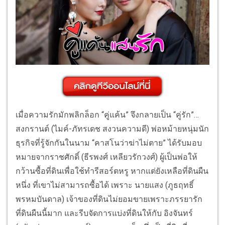
เมื่อความรักมักพลิกล็อก “คู่แค้น” จึงกลายเป็น “คู่รัก”…
สงกรานต์ (ไมค์-ภัทรเดช สงวนความดี) พ่อหม้ายหนุ่มนัก
ธุรกิจที่รู้จักกันในนาม “คาสโนว่าฆ่าไม่ตาย” ได้รับมอบ
หมายจากราชศักดิ์ (ธีรพงศ์ เหลียวรักวงศ์) ผู้เป็นพ่อให้
กว้านซื้อที่ดินเพื่อใช้ทำรีสอร์ตหรู หากแต่ยังเหลือที่ดินผืน
หนึ่ง ที่เขาไม่สามารถซื้อได้ เพราะ นายแสง (ภูธฤทธิ์
พรหมบันดาล) เจ้าของที่ดินไม่ยอมขายเพราะภรรยารัก
ที่ดินผืนนี้มาก และรีบจัดการแบ่งที่ดินให้กับ อิงจันทร์