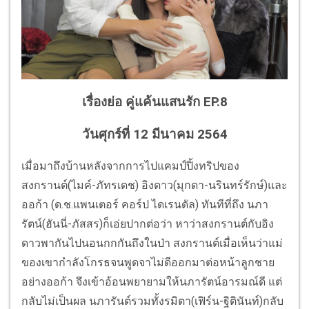
เรื่องย่อ คู่แค้นแสนรัก EP.8
วันศุกร์ที่ 12 มีนาคม 2564
เมื่อมาถึงบ้านหลังจากการไปแคมป์ปิ้งทริปของ
สงกรานต์(ไมค์-ภัทรเดช) อิงดาว(มุกดา-นรินทร์รักษ์)และ
ออก้า (ด.ช.แพนเตอร์ คอร์ป ไดเรนดัล) ทันทีที่ถึง นภา
รัตน์(ฮันนี่-ภัสสร)ก็เอ่ยปากต่อว่า หาว่าสงกรานต์กับอิง
ดาวพากันไปนอนกกกันถึงในป่า สงกรานต์เมื่อเห็นว่าแม่
ของเขากำลังโกรธจนพูดจาไม่ดีออกมาต่อหน้าลูกชาย
อย่างออก้า จึงเข้าอ้อนพยายามให้นภารัตน์อารมณ์ดี แต่
กลับไม่เป็นผล นภารันต์รวมทั้งรมิตา(เฟิร์น-ฐิตินันท์)กลับ