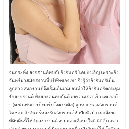
จนกระทั่ง สงกรานต์พบกับอิงจันทร์ โดยบังเอิญ เพราะอิง
จันทร์มาสมัครงานที่บริษัทของเขา จึงรู้ว่าอิงจันทร์เป็น
ลูกสาว สงกรานต์จึงเริ่มเดินเกม จนทำให้อิงจันทร์ตกหลุม
รักสงกรานต์ ทั้งสองคนคบกันด้วยความรวดเร็ว แต่ ออก้
า (ด.ช.แพนเตอร์ คอร์ป ไดเรนดัล) ลูกชายของสงกรานต์
ไม่ชอบ อิงจันทร์หลงรักสงกรานต์หัวปักหัวปำ เธอจึงยก
ที่ดินผืนนี้ให้กับสงกรานต์ งามแสงเดือน (ใจดี ดีดีดี) เลขา
ส่วนตัวของสงกรานต์ รีบรายงานเรื่องอิงจันทร์ให้ โรสิตา