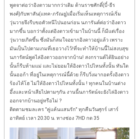
พูดจาต่อว่าอิงดาวมากกว่าเดิม ด้านราชศักดิ์(บี๋-ธีร
พงศ์)กับพาสัน(แทค-ภรัณยู)เมื่อเริ่มเห็นเหตุการณ์เริ่ม
วุ่นวายจึงรีบขอตัวหนีไปนอนก่อน นภารันต์ต่อว่าอิงดาว
มากขึ้น บอกว่าตั้งแต่อิงดาวเข้ามาในบ้านนี้ ก็มีแต่เรื่อง
วุ่นวายเกิดขึ้น ซึ่งมันก็สมใจอยากอิงดาวอยู่แล้ว เพราะ
มันเป็นไปตามเกมที่เธอวางไว้!ที่จะทำให้บ้านนี้ไม่สงบสุข
นภารัตน์พูดไล่อิงดาวออกจากบ้าน! สงกรานต์ได้ยินอย่าง
นั้นก็รีบห้ามแม่ และไม่ยอมให้อิงดาวไปไหนทั้งนั้น ทันใด
นั้นออก้า ที่อยู่ในเหตุการณ์นี้ด้วย ก็รีบวิ่งมากอดรั้งอิงดาว
ร้องไห้โฮ ไม่ให้อิงดาวไปไหนทั้งนั้น ! ทุกคนในบ้านต่าง
อึ้งและหน้าเสียไปตามๆกัน งานนี้นภารัตน์จะยังไล่อิงดาว
ออกจากบ้านอยู่หรือไม่ ?
ติดตามชมละคร "คู่แค้นแสนรัก" ทุกคืนวันศุกร์ เสาร์
อาทิตย์ เวลา 20.30 น. ทางช่อง 7HD กด 35