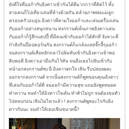
ยังดีใจที่ออก้ากับอิงดาวเข้ากันได้ดีมากกว่าที่คิดไว้ ทั้ง
สามคนก็ไปเที่ยวเล่นที่ห้างด้วยกัน คล้ายภาพพ่อแม่ลูก
ครอบครัวอบอุ่น อิงดาวที่ตามใจออก้าและเล่นเครื่องเล่น
กับออก้าอย่างสนุกสนาน สงกรานต์เห็นภาพอิงดาวเล่น
กับออก้าก็รู้สึกแฮปปี้ ที่มีคนเข้ากับออก้าได้สักที จังหวะที่
กำลังกินป๊อปคอร์นกัน สงกรานต์ก็แกล้งแหย่จั๊กจี้ๆออก้า
จนสงกรานต์เสียหลักถลาไปล้มทับเข้ากับอิงดาวเข้าพอ
ดิบพอดี อิงดาวเอามือกันไว้ทัน จนมือเธอไปจับเข้ากับ
หน้าอกสงกรานต์ซะนี่ อิงดาวตกใจ เขิน รีบปล่อยผละ
ออกจากสงกรานต์ จากนั้นสงกรานต์ก็พูดขอบคุณอิงดาว
ที่เล่นกับออก้าได้ดี จนออก้ามีความสุข แถมยังพูดหยอด
คำหวาน จนทำให้อิงดาวใจเต้น ทำตัวไม่ถูก จนต้องขอตัว
ไปหลบก่อน เขินไม่ไหวแล้ว ! สงกรานต์พูดอะไรกับอิง
ดาวกันนะ จนทำให้เธอเขินขนาดนี้?