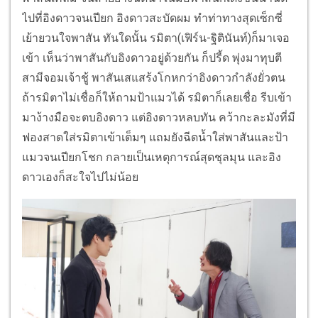
ไปที่อิงดาวจนเปียก อิงดาวสะบัดผม ทำท่าทางสุดเซ็กซี่
เย้ายวนใจพาสัน ทันใดนั้น รมิตา(เฟิร์น-ฐิตินันท์)ก็มาเจอ
เข้า เห็นว่าพาสันกับอิงดาวอยู่ด้วยกัน ก็ปรี้ด พุ่งมาทุบตี
สามีจอมเจ้าชู้ พาสันเสแสร้งโกหกว่าอิงดาวกำลังยั่วตน
ถ้ารมิตาไม่เชื่อก็ให้ถามป้าแมวได้ รมิตาก็เลยเชื่อ รีบเข้า
มาง้างมือจะตบอิงดาว แต่อิงดาวหลบทัน คว้ากะละมังที่มี
ฟองสาดใส่รมิตาเข้าเต็มๆ แถมยังฉีดน้ำใส่พาสันและป้า
แมวจนเปียกโชก กลายเป็นเหตุการณ์สุดชุลมุน และอิง
ดาวเองก็สะใจไปไม่น้อย