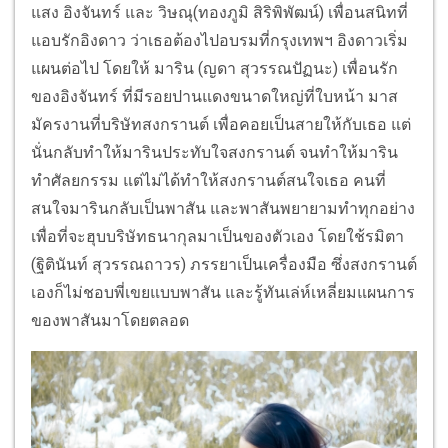
แสง อิงจันทร์ และ วิษณุ(ทองภูมิ สิริพิพัฒน์) เพื่อนสนิทที่
แอบรักอิงดาว ว่าเธอต้องไปอบรมที่กรุงเทพฯ อิงดาวเริ่ม
แผนต่อไป โดยให้ มาริน (ญดา สุวรรณปัฏนะ) เพื่อนรัก
ของอิงจันทร์ ที่มีรอยปานแดงขนาดใหญ่ที่ใบหน้า มาส
มัครงานที่บริษัทสงกรานต์ เพื่อคอยเป็นสายให้กับเธอ แต่
นั่นกลับทำให้มารินประทับใจสงกรานต์ จนทำให้มาริน
ทำศัลยกรรม แต่ไม่ได้ทำให้สงกรานต์สนใจเธอ คนที่
สนใจมารินกลับเป็นพาสัน และพาสันพยายามทำทุกอย่าง
เพื่อที่จะฮุบบริษัทธนากุลมาเป็นของตัวเอง โดยใช้รมิตา
(ฐิตินันท์ สุวรรณถาวร) ภรรยาเป็นเครื่องมือ ซึ่งสงกรานต์
เองก็ไม่ชอบพี่เขยแบบพาสัน และรู้ทันเล่ห์เหลี่ยมแผนการ
ของพาสันมาโดยตลอด