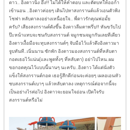
ดาว... อิงดาวนิ่ง อึ้ง!! ไม่ได้ให้คำตอบ และตัดบทให้ออก้า
เข้านอน ...อิงดาวค่อยๆ เดินไปหาสงกรานต์แล้วเอนตัวพิง
โซฟา หลับตาลงอย่างเหนื่อยใจ... พี่ดาวรักคุณพ่อมั้ย
ครับ? เสียงสงกรานต์ดังขึ้น อิงดาวลืมตาพรึ่บ!! หันขวับไป
ป๊ะหน้าแทบจะชนกับสงกรานต์ จมูกชนจมูกกันเลยทีเดียว
อิงดาวเงื้อมือจะทุบสงกรานต์ๆ จับมือไว้แล้วดึงอิงดาวมา
จูบทันที...เนิ่นนาน ซักพัก อิงดาวมองสงกรานต์ที่หลับตา
กอดเธอไว้แน่น(และพูดทั้งๆ ที่หลับตา) อย่าไปไหน..ผม
ขอกอดคุณไว้แบบนี้นานๆ นะครับ...อิงดาว ได้แต่นั่งตัว
แข็งให้สงกรานต์กอด เธอรู้สึกดีก่อนจะค่อยๆ เผลอเอนหัว
ซบสงกรานต์เบาๆ แล้วหลับตาลง เหตุการณ์ต่อจากนี้จะ
เป็นอย่างไรต่อไป อิงดาวจะยอมใจอ่อน เปิดใจรับ
สงกรานต์หรือไม่