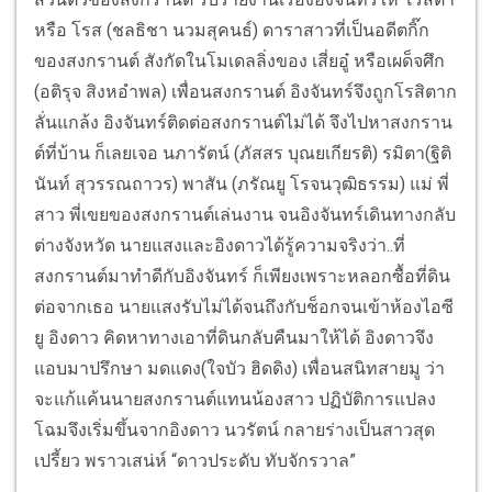
หรือ โรส (ชลธิชา นวมสุคนธ์) ดาราสาวที่เป็นอดีตกิ๊ก
ของสงกรานต์ สังกัดในโมเดลลิ่งของ เสี่ยอู๋ หรือเผด็จศึก
(อติรุจ สิงหอำพล) เพื่อนสงกรานต์ อิงจันทร์จึงถูกโรสิตาก
ลั่นแกล้ง อิงจันทร์ติดต่อสงกรานต์ไม่ได้ จึงไปหาสงกราน
ต์ที่บ้าน ก็เลยเจอ นภารัตน์ (ภัสสร บุณยเกียรติ) รมิตา(ฐิติ
นันท์ สุวรรณถาวร) พาสัน (ภรัณยู โรจนวุฒิธรรม) แม่ พี่
สาว พี่เขยของสงกรานต์เล่นงาน จนอิงจันทร์เดินทางกลับ
ต่างจังหวัด นายแสงและอิงดาวได้รู้ความจริงว่า..ที่
สงกรานต์มาทำดีกับอิงจันทร์ ก็เพียงเพราะหลอกซื้อที่ดิน
ต่อจากเธอ นายแสงรับไม่ได้จนถึงกับช็อกจนเข้าห้องไอซี
ยู อิงดาว คิดหาทางเอาที่ดินกลับคืนมาให้ได้ อิงดาวจึง
แอบมาปรึกษา มดแดง(ใจบัว ฮิดดิง) เพื่อนสนิทสายมู ว่า
จะแก้แค้นนายสงกรานต์แทนน้องสาว ปฏิบัติการแปลง
โฉมจึงเริ่มขึ้นจากอิงดาว นวรัตน์ กลายร่างเป็นสาวสุด
เปรี้ยว พราวเสน่ห์ “ดาวประดับ ทับจักรวาล”