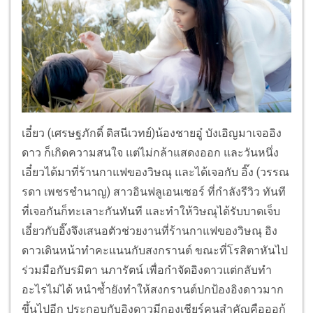
เอี๋ยว (เศรษฐภักดิ์ ดิสนีเวทย์)น้องชายอู๋ บังเอิญมาเจออิง
ดาว ก็เกิดความสนใจ แต่ไม่กล้าแสดงออก และวันหนึ่ง
เอี๋ยวได้มาที่ร้านกาแฟของวิษณุ และได้เจอกับ อิ๊ง (วรรณ
รดา เพชรชำนาญ) สาวอินฟลูเอนเซอร์ ที่กำลังรีวิว ทันที
ที่เจอกันก็ทะเลาะกันทันที และทำให้วิษณุได้รับบาดเจ็บ
เอี๋ยวกับอิ๊งจึงเสนอตัวช่วยงานที่ร้านกาแฟของวิษณุ อิง
ดาวเดินหน้าทำคะแนนกับสงกรานต์ ขณะที่โรสิตาหันไป
ร่วมมือกับรมิตา นภารัตน์ เพื่อกำจัดอิงดาวแต่กลับทำ
อะไรไม่ได้ หนำซ้ำยังทำให้สงกรานต์ปกป้องอิงดาวมาก
ขึ้นไปอีก ประกอบกับอิงดาวมีกองเชียร์คนสำคัญคือออก้