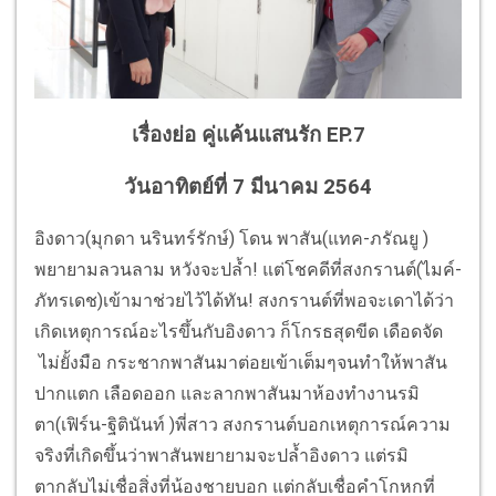
เรื่องย่อ คู่แค้นแสนรัก EP.7
วันอาทิตย์ที่ 7 มีนาคม 2564
อิงดาว(มุกดา นรินทร์รักษ์) โดน พาสัน(แทค-ภรัณยู )
พยายามลวนลาม หวังจะปล้ำ! แต่โชคดีที่สงกรานต์(ไมค์-
ภัทรเดช)เข้ามาช่วยไว้ได้ทัน! สงกรานต์ที่พอจะเดาได้ว่า
เกิดเหตุการณ์อะไรขึ้นกับอิงดาว ก็โกรธสุดขีด เดือดจัด
ไม่ยั้งมือ กระชากพาสันมาต่อยเข้าเต็มๆจนทำให้พาสัน
ปากแตก เลือดออก และลากพาสันมาห้องทำงานรมิ
ตา(เฟิร์น-ฐิตินันท์ )พี่สาว สงกรานต์บอกเหตุการณ์ความ
จริงที่เกิดขึ้นว่าพาสันพยายามจะปล้ำอิงดาว แต่รมิ
ตากลับไม่เชื่อสิ่งที่น้องชายบอก แต่กลับเชื่อคำโกหกที่