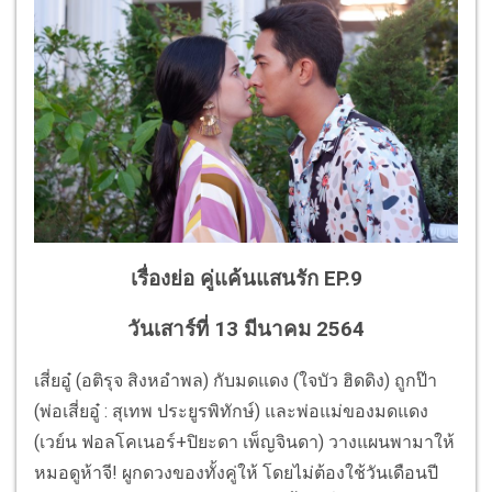
เรื่องย่อ คู่แค้นแสนรัก EP.9
วันเสาร์ที่ 13 มีนาคม 2564
เสี่ยอู๋ (อติรุจ สิงหอำพล) กับมดแดง (ใจบัว ฮิดดิง) ถูกป๊า
(พ่อเสี่ยอู๋ : สุเทพ ประยูรพิทักษ์) และพ่อแม่ของมดแดง
(เวย์น ฟอลโคเนอร์+ปิยะดา เพ็ญจินดา) วางแผนพามาให้
หมอดูห้าจี! ผูกดวงของทั้งคู่ให้ โดยไม่ต้องใช้วันเดือนปี