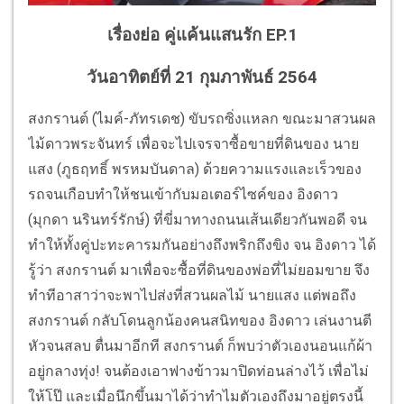
เรื่องย่อ คู่แค้นแสนรัก EP.1
วันอาทิตย์ที่ 21 กุมภาพันธ์ 2564
สงกรานต์ (ไมค์-ภัทรเดช) ขับรถซิ่งแหลก ขณะมาสวนผล
ไม้ดาวพระจันทร์ เพื่อจะไปเจรจาซื้อขายที่ดินของ นาย
แสง (ภูธฤทธิ์ พรหมบันดาล) ด้วยความแรงและเร็วของ
รถจนเกือบทำให้ชนเข้ากับมอเตอร์ไซค์ของ อิงดาว
(มุกดา นรินทร์รักษ์) ที่ขี่มาทางถนนเส้นเดียวกันพอดี จน
ทำให้ทั้งคู่ปะทะคารมกันอย่างถึงพริกถึงขิง จน อิงดาว ได้
รู้ว่า สงกรานต์ มาเพื่อจะซื้อที่ดินของพ่อที่ไม่ยอมขาย จึง
ทำทีอาสาว่าจะพาไปส่งที่สวนผลไม้ นายแสง แต่พอถึง
สงกรานต์ กลับโดนลูกน้องคนสนิทของ อิงดาว เล่นงานตี
หัวจนสลบ ตื่นมาอีกที สงกรานต์ ก็พบว่าตัวเองนอนแก้ผ้า
อยู่กลางทุ่ง! จนต้องเอาฟางข้าวมาปิดท่อนล่างไว้ เพื่อไม่
ให้โป๊ และเมื่อนึกขึ้นมาได้ว่าทำไมตัวเองถึงมาอยู่ตรงนี้