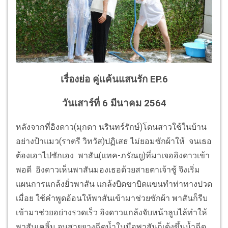
เรื่องย่อ คู่แค้นแสนรัก EP.6
วันเสาร์ที่ 6 มีนาคม 2564
หลังจากที่อิงดาว(มุกดา นรินทร์รักษ์)โดนสาวใช้ในบ้าน
อย่างป้าแมว(ราตรี วิทวัส)ปฏิเสธ ไม่ยอมซักผ้าให้ จนเธอ
ต้องเอาไปซักเอง พาสัน(แทค-ภรัณยู)ที่มาเจออิงดาวเข้า
พอดี อิงดาวเห็นพาสันมองเธอด้วยสายตาเจ้าชู้ จึงเริ่ม
แผนการแกล้งยั่วพาสัน แกล้งบิดขาบิดแขนทำท่าทางปวด
เมื่อย ใช้คำพูดอ้อนให้พาสันเข้ามาช่วยซักผ้า พาสันก็รีบ
เข้ามาช่วยอย่างรวดเร็ว อิงดาวแกล้งจับหน้าลูบไล้ทำให้
พาสันเคลิ้ม จนสายยางฉีดน้ำในมือพาสันก็เด้งขึ้นน้ำฉีด