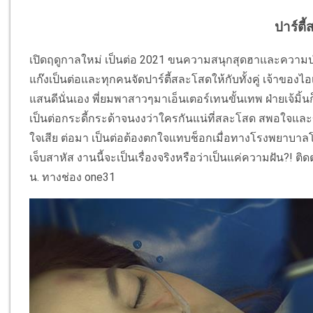
ปาร์ตี
เปิดฤดูกาลใหม่ เป็นต่อ 2021 ขนความสนุกสุดฮาและความป่ว
แก๊งเป็นต่อและทุกคนจัดปาร์ตี้สละโสดให้กับทั้งคู่ เจ้าของไอเดี
แสนดีนั่นเอง พี่ยมพาสาวๆมาเอ็นเตอร์เทนขั้นเทพ ฝ่ายเจ้มิ
เป็นต่อกระดี้กระด้าจนงงว่าใครกันแน่ที่สละโสด สพอใจ
ใจเสีย ต่อมา เป็นต่อต้องตกใจแทบช็อกเมื่อทางโรงพยาบาล
เจ็บสาหัส งานนี้จะเป็นเรื่องจริงหรือว่าเป็นแค่ความฝัน?! 
น. ทางช่อง one31