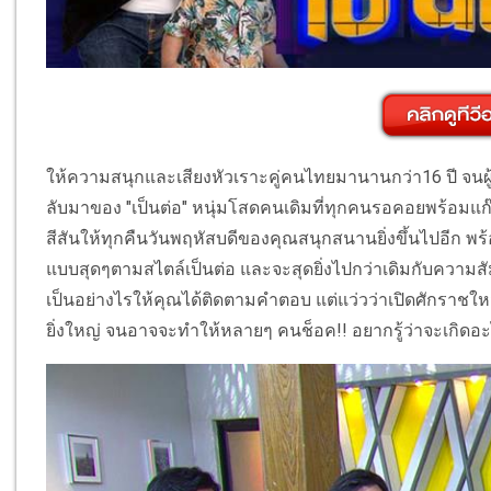
ให้ความสนุกและเสียงหัวเราะคู่คนไทยมานานกว่า16 ปี จนผู
ลับมาของ "เป็นต่อ" หนุ่มโสดคนเดิมที่ทุกคนรอคอยพร้อมแก๊
สีสันให้ทุกคืนวันพฤหัสบดีของคุณสนุกสนานยิ่งขึ้นไปอีก 
แบบสุดๆตามสไตล์เป็นต่อ และจะสุดยิ่งไปกว่าเดิมกับความสัม
เป็นอย่างไรให้คุณได้ติดตามคำตอบ
แต่แว่วว่าเปิดศักราชใหม
ยิ่งใหญ่ จนอาจจะทำให้หลายๆ คนช็อค!! อยากรู้ว่าจะเกิดอะ