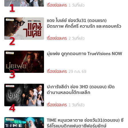
1
เรื่องย่อละคร
1 วันที่แล้ว
แดง ไบเล่ย์ ช่องวัน31 (ตอนแรก)
มิตรภาพ ศักดิ์ศรี ความรัก และครอบครัว
2
เรื่องย่อละคร
2 วันที่แล้ว
มุ่ยเฟย ดูทุกตอนทาง TrueVisions NOW
3
เรื่องย่อละคร
29 ก.ค. 69
ปะการังสีดำ ช่อง 3HD (ตอนจบ) เปิด
ตำนานหลอนใต้ทะเลลึก
4
เรื่องย่อละคร
1 วันที่แล้ว
TIME หมุนเวลาตาย ช่องวัน31(ตอนจบ) ซี
รีส์โรแมนติกแฟนตาซีฟอร์มยักษ์