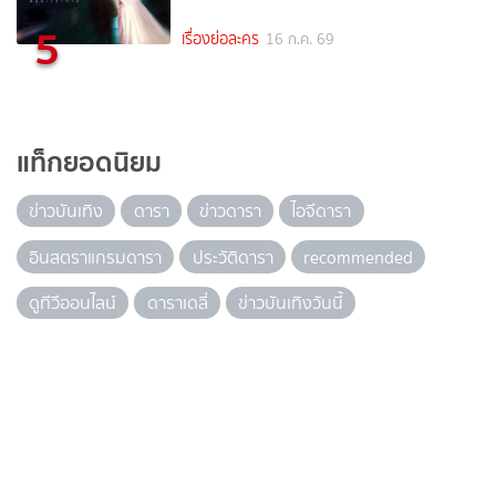
5
เรื่องย่อละคร
16 ก.ค. 69
แท็กยอดนิยม
ข่าวบันเทิง
ดารา
ข่าวดารา
ไอจีดารา
อินสตราแกรมดารา
ประวัติดารา
recommended
ดูทีวีออนไลน์
ดาราเดลี่
ข่าวบันเทิงวันนี้