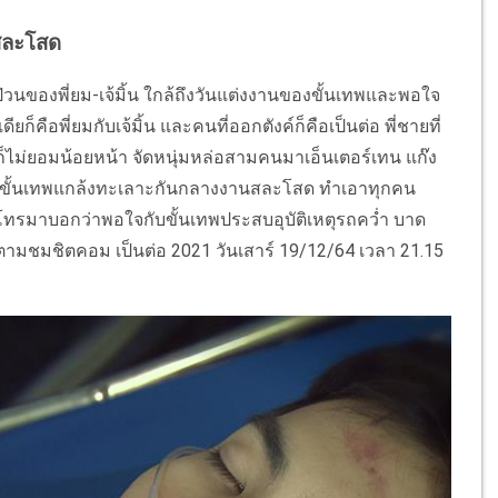
้สละโสด
นของพี่ยม-เจ้มิ้น ใกล้ถึงวันแต่งงานของขั้นเทพและพอใจ
ยก็คือพี่ยมกับเจ้มิ้น และคนที่ออกตังค์ก็คือเป็นต่อ พี่ชายที่
้นก็ไม่ยอมน้อยหน้า จัดหนุ่มหล่อสามคนมาเอ็นเตอร์เทน แก๊ง
และขั้นเทพแกล้งทะเลาะกันกลางงานสละโสด ทำเอาทุกคน
โทรมาบอกว่าพอใจกับขั้นเทพประสบอุบัติเหตุรถคว่ำ บาด
ติดตามชมชิตคอม เป็นต่อ 2021 วันเสาร์ 19/12/64 เวลา 21.15