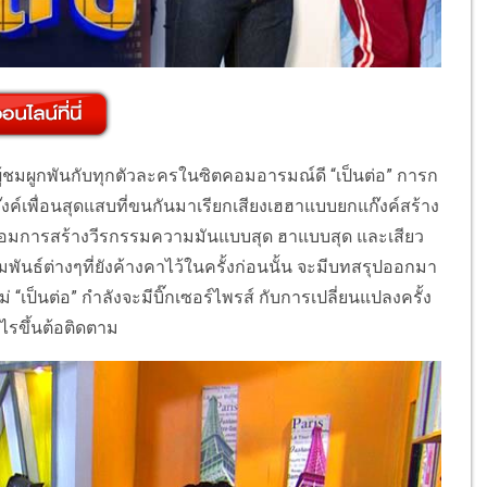
้ชมผูกพันกับทุกตัวละครในซิตคอมอารมณ์ดี “เป็นต่อ” การก
งค์เพื่อนสุดแสบที่ขนกันมาเรียกเสียงเฮฮาแบบยกแก๊งค์สร้าง
พร้อมการสร้างวีรกรรมความมันแบบสุด ฮาแบบสุด และเสียว
พันธ์ต่างๆที่ยังค้างคาไว้ในครั้งก่อนนั้น จะมีบทสรุปออกมา
่ “เป็นต่อ” กำลังจะมีบิ๊กเซอร์ไพรส์ กับการเปลี่ยนแปลงครั้ง
ไรขึ้นต้อติดตาม