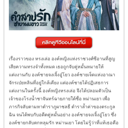
เรื่องราวของ หรงเล่อ องค์หญิงแห่งราชวงศ์ซีอานที่สูญ
เสียความทรงจำทั้งหมด เธอถูกจับคู่หมั้นหมายให้
แต่งงานกับ องค์ชายจงเจิ้งอู๋โยว องค์ชายเจ็ดแห่งอาณา
จักรเป่ยหลินที่อยู่ใกล้เคียง แต่องค์ชายได้ปฏิเสธการ
แต่งงานในครั้งนี้ องค์หญิงหรงเล่อ จึงได้ปลอมตัวเป็น
เจ้าของโรงน้ำชาจันทร์ฉายภายใต้ชื่อ หม่านเยา เพื่อ
ภารกิจลับตามหาตำราภูผาชลธี ตำราล้ำค่าของตระกูล
ฉิน จนได้พบกับอดีตคู่หมั้นอย่าง องค์ชายจงเจิ้งอู๋โยว ซึ่ง
องค์ชายกลับตกหลุมรัก หม่านเยา โดยไม่รู้ว่าที่แท้เธอคือ