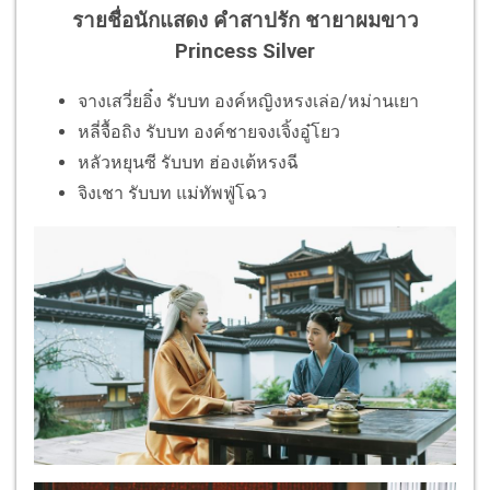
รายชื่อนักแสดง คำสาปรัก ชายาผมขาว
Princess Silver
จางเสวี่ยอิ๋ง รับบท องค์หญิงหรงเล่อ/หม่านเยา
หลี่จื้อถิง รับบท องค์ชายจงเจิ้งอู๋โยว
หลัวหยุนซี รับบท ฮ่องเต้หรงฉี
จิงเชา รับบท แม่ทัพฟู่โฉว