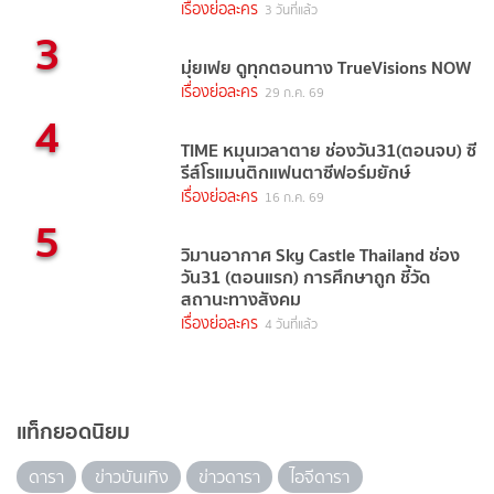
เรื่องย่อละคร
3 วันที่แล้ว
3
มุ่ยเฟย ดูทุกตอนทาง TrueVisions NOW
เรื่องย่อละคร
29 ก.ค. 69
4
TIME หมุนเวลาตาย ช่องวัน31(ตอนจบ) ซี
รีส์โรแมนติกแฟนตาซีฟอร์มยักษ์
เรื่องย่อละคร
16 ก.ค. 69
5
วิมานอากาศ Sky Castle Thailand ช่อง
วัน31 (ตอนแรก) การศึกษาถูก ชี้วัด
สถานะทางสังคม
เรื่องย่อละคร
4 วันที่แล้ว
แท็กยอดนิยม
ดารา
ข่าวบันเทิง
ข่าวดารา
ไอจีดารา