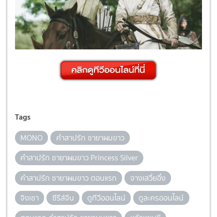
Tags
MONO
คำสาปรัก ชายาผมขาว
คำสาปรัก ชายาผมขาว Princess Silver
คำสาปรัก ชายาผมขาว ตอนแรก
จางเสวี่ยอิ๋ง
จิงเชา
ซีรีส์จีน
ดูทีวีออนไลน์
ดูละครออนไลน์