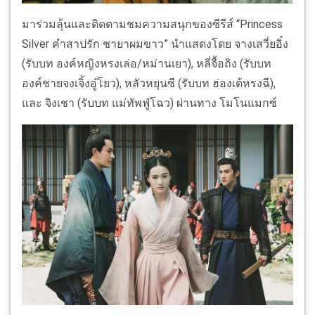
มาร่วมลุ้นและติดตามชมความสนุกของซีรีส์ “Princess
Silver คำสาปรัก ชายาผมขาว” นำแสดงโดย จางเสวี่ยอิ๋ง
(รับบท องค์หญิงหรงเล่อ/หม่านเยา), หลี่จื้อถิง (รับบท
องค์ชายจงเจิ้งอู๋โยว), หลัวหยุนซี (รับบท ฮ่องเต้หรงฉี),
และ จิงเชา (รับบท แม่ทัพฟู่โฉว) ผ่านทาง โมโนแมกซ์