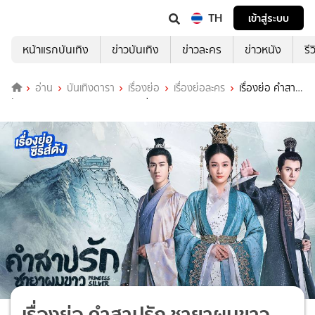
TH
เข้าสู่ระบบ
หน้าแรกบันเทิง
ข่าวบันเทิง
ข่าวละคร
ข่าวหนัง
รี
อ่าน
บันเทิงดารา
เรื่องย่อ
เรื่องย่อละคร
เรื่องย่อ คำสาป
รัก ชายาผมขาว Princess Silver ช่อง MONO29
เรื่องย่อ คำสาปรัก ชายาผมขาว