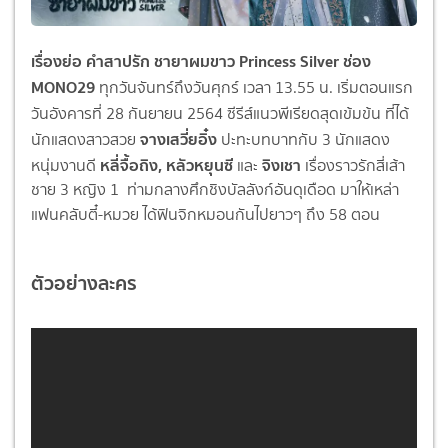
เรื่องย่อ คำสาปรัก ชายาผมขาว Princess Silver ช่อง
MONO29
ทุกวันจันทร์ถึงวันศุกร์ เวลา
13
.
55
น. เริ่มตอนแรก
วันอังคารที่
28
กันยายน
2564
ซีรีส์แนวพีเรียดสุ
ดเข้มข้น
ที่ได้
จางเสวี่ยอิ๋ง
นักแสดงสาวสวย
ปะทะบทบาทกับ
3
นักแสดง
หลี่จื้อถิง
,
หลัวหยุนซี
จิงเชา
หนุ่มงานดี
และ
เรื่องราวรักสี่เส้า
ชาย
3
หญิง
1
ท่ามกลางศึกชิงบัลลังก์อันดุเดื
อด มาให้เหล่า
แฟนคลับตี๋-หมวย ได้ฟินจิกหมอนกันไปยาวๆ ถึง
58
ตอน
ตัวอย่างละคร