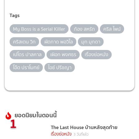
Tags
My Boss is a Serial Killer
ก้อง สหรัถ
คริส ไพน์
คริสเตน วิก
ผัดกาด พอวิไล
มุก มุกดา
เปโดร ปาสคาล
เผิอก พงศธร
เรื่องย่อหนัง
โอ๊ต ปราโมทย์
ไอซ์ ปรีชญา
ยอดนิยมในตอนนี้
1
The Last House บ้านหลังสุดท้าย
เรื่องย่อหนัง
3 วันที่แล้ว