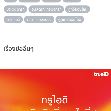
ประวัติดารา
อินสตราแกรมดารา
ดูทีวีออนไลน์
ดาราเดลี่
recommended
ดูละครออนไลน์
เรื่องย่ออื่นๆ