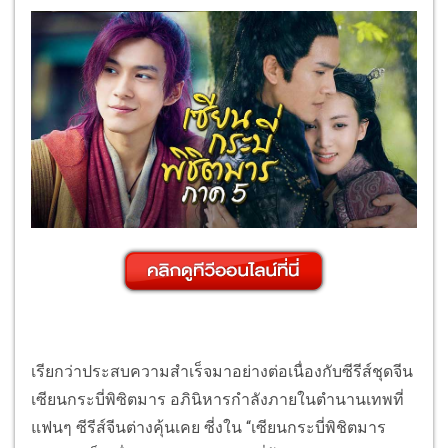
เรียกว่าประสบความสำเร็จมาอย่างต่อเนื่องกับซีรีส์ชุดจีน
เซียนกระบี่พิซิตมาร อภินิหารกำลังภายในตำนานเทพที่
แฟนๆ ซีรีส์จีนต่างคุ้นเคย ซี่งใน “เซียนกระบี่พิชิตมาร