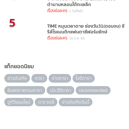
ตำนานหลอนใต้ทะเลลึก
เรื่องย่อละคร
1 วันที่แล้ว
5
TIME หมุนเวลาตาย ช่องวัน31(ตอนจบ) ซี
รีส์โรแมนติกแฟนตาซีฟอร์มยักษ์
เรื่องย่อละคร
16 ก.ค. 69
แท็กยอดนิยม
ข่าวบันเทิง
ดารา
ข่าวดารา
ไอจีดารา
อินสตราแกรมดารา
ประวัติดารา
recommended
ดูทีวีออนไลน์
ดาราเดลี่
ข่าวบันเทิงวันนี้