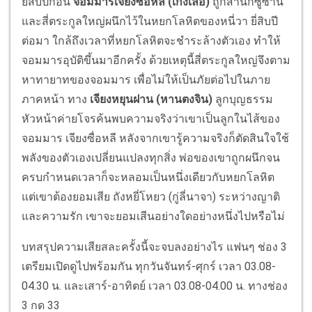
ยี่สิบปีก่อน
จอมมารเจียงซื่อหลี (เกิ่งเล่อ)
ถูกสำนักซูซาน
และสี่ตระกูลใหญ่ผนึกไว้ในหยกโลหิตของหนี่วา ยี่สิบปี
ต่อมา ใกล้ถึงเวลาที่หยกโลหิตจะชำระล้างตัวเอง ทำให้
จอมมารอุบัติขึ้นมาอีกครั้ง ด้วยเหตุนี้สี่ตระกูลใหญ่จึงตาม
หาทายาทของจอมมาร เพื่อไม่ให้เป็นภัยต่อไปในภาย
ภาคหน้า ทาง
เจียงหยุนฝาน (หานตงจิน)
ลูกบุญธรรม
หัวหน้าค่ายโจรค้นพบความจริงว่าเขาเป็นลูกในไส้ของ
จอมมาร เจียงซื่อหลี หลังจากเขารู้ความจริงก็ตัดสินใจใช้
พลังของตัวเองเปลี่ยนแปลงทุกสิ่ง พ่อของเขาถูกผนึกจน
ครบกำหนดเวลาก็จะหลอมเป็นหนึ่งเดียวกับหยกโลหิต
แต่เขาต้องยอมเสีย ถังหยี่โหยว (กู่ลี่นาจา) ระหว่างญาติ
และความรัก เขาจะยอมเสีนอย่างใดอย่างหนึ่งไปหรือไม่
บทสรุปความเสียสละครั้งนี้จะจบลงอย่างไร แฟนๆ ช่อง 3
เตรียมเปิดดูไปพร้อมกัน ทุกวันจันทร์-ศุกร์ เวลา 03.08-
04.30 น. และเสาร์-อาทิตย์ เวลา 03.08-04.00 น. ทางช่อง
3 กด 33