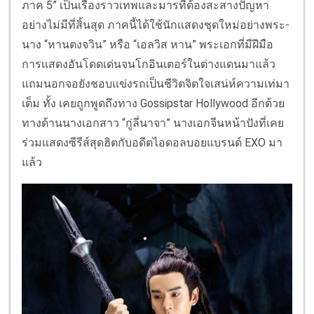
ภาค 5” เป็นเรื่องราวเทพและมารที่ต้องสะสางปัญหา
อย่างไม่มีที่สิ้นสุด ภาคนี้ได้ใช้นักแสดงชุดใหม่อย่างพระ-
นาง “หานตงจวิน” หรือ “เอลวิส หาน” พระเอกที่มีฝีมือ
การแสดงอันโดดเด่นจนโกอินเตอร์ในต่างแดนมาแล้ว
แถมนอกจอยังชอบแข่งรถเป็นชีวิตจิตใจเสน่ห์ความเท่มา
เต็ม ทั้ง เคยถูกพูดถึงทาง Gossipstar Hollywood อีกด้วย
ทางด้านนางเอกสาว “กู่ลี่นาจา” นางเอกจีนหน้าปังที่เคย
ร่วมแสดงซีรีส์สุดฮิตกับอดีตไอดอลบอยแบรนด์ EXO มา
แล้ว