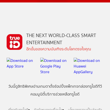
THE NEXT WORLD-CLASS SMART
ENTERTAINMENT
อีกขั้นของความบันเทิงระดับโลกตรงใจคุณ
วันนี้
ดู
สิทธิพิเศษ
อ่าน
เกม
ตาตั้ง
ช้อปปิ้ง
แพ็กเกจ
กล่องทรูไอดีทีวี
คอมมูนิตี้
บริการช่วยเหลือทรูไอดี