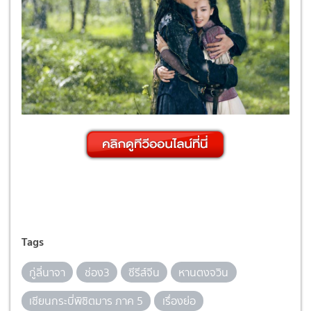
Tags
กู่ลี่นาจา
ช่อง3
ซีรีส์จีน
หานตงจวิน
เซียนกระบี่พิซิตมาร ภาค 5
เรื่องย่อ