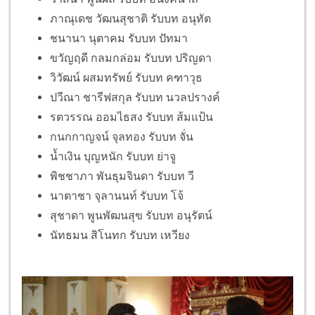
ภาณุเดช วัฒนสุชาติ รับบท อนุทัต
ชนานา นุตาคม รับบท ปัทมา
ขวัญฤดี กลมกล่อม รับบท ปริญดา
วิวัฒน์ ผสมทรัพย์ รับบท คฑาวุธ
ปวีณา ชารีฟสกุล รับบท นวลปรางค์
รตวรรณ ออมไธสง รับบท ส้มแป้น
กนกกาญจน์ จุลทอง รับบท จั่น
น้ำเงิน บุญหนัก รับบท ย่าจู
พิชชาภา พันธุมจินดา รับบท วี
นาตาชา จุลานนท์ รับบท โจ้
สุชาดา พูนพัฒนสุข รับบท อนุรัตน์
นัทธมน สิโนทก รับบท เหวียง