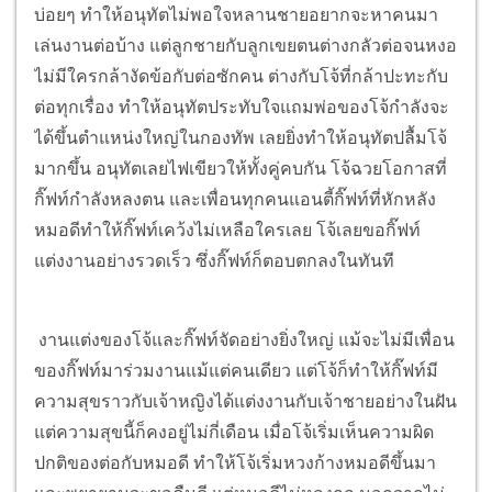
บ่อยๆ ทำให้อนุทัตไม่พอใจหลานชายอยากจะหาคนมา
เล่นงานต่อบ้าง แต่ลูกชายกับลูกเขยตนต่างกลัวต่อจนหงอ
ไม่มีใครกล้างัดข้อกับต่อซักคน ต่างกับโจ้ที่กล้าปะทะกับ
ต่อทุกเรื่อง ทำให้อนุทัตประทับใจแถมพ่อของโจ้กำลังจะ
ได้ขึ้นตำแหน่งใหญ่ในกองทัพ เลยยิ่งทำให้อนุทัตปลื้มโจ้
มากขึ้น อนุทัตเลยไฟเขียวให้ทั้งคู่คบกัน โจ้ฉวยโอกาสที่
กิ๊ฟท์กำลังหลงตน และเพื่อนทุกคนแอนตี้กิ๊ฟท์ที่หักหลัง
หมอดีทำให้กิ๊ฟท์เคว้งไม่เหลือใครเลย โจ้เลยขอกิ๊ฟท์
แต่งงานอย่างรวดเร็ว ซึ่งกิ๊ฟท์ก็ตอบตกลงในทันที
งานแต่งของโจ้และกิ๊ฟท์จัดอย่างยิ่งใหญ่ แม้จะไม่มีเพื่อน
ของกิ๊ฟท์มาร่วมงานแม้แต่คนเดียว แต่โจ้ก็ทำให้กิ๊ฟท์มี
ความสุขราวกับเจ้าหญิงได้แต่งงานกับเจ้าชายอย่างในฝัน
แต่ความสุขนี้ก็คงอยู่ไม่กี่เดือน เมื่อโจ้เริ่มเห็นความผิด
ปกติของต่อกับหมอดี ทำให้โจ้เริ่มหวงก้างหมอดีขึ้นมา