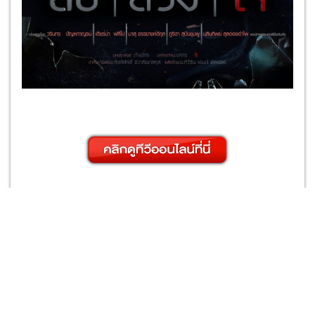
Tags
ช่อง3
ดูทีวีออนไลน์
ดูละครออนไลน์
ตอนจบ ลับลวงใจ
ตอนแรก ลับลวงใจ
น้ำหวาน ภูริตา
บัว นลินทิพย์
มาสุ จรรยางค์ดีกุล