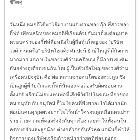
ชีวิตคู่
วันหนึ่ง หมอดีได้พาโจ้มางานแต่งงานของ กุ๊ก พี่สาวของ
กิ๊ฟท์ เพื่อนสนิทของหมอดีที่เรียนด้วยกันมาตั้งแต่อนุบาล
ครอบครัวของกิ๊ฟท์คือหนึ่งในผู้ถือหุ้นใหญ่ของ “บริษัท
วงศ์ว่านเครือ” บริษัทโฮลดิ้ง คัมปะนี ยักษ์ใหญ่ที่มีกิจการ
มากมาย แต่ภายในของวงศ์ว่านเครือเอง ก็มีการแข่งขัน
กันอย่างดุเดือดเช่นกัน โดยผู้เป็นหัวเรือใหญ่ของวงศ์ว่าน
เครือคนปัจจุบัน คือ ต่อ หลานชายคนโตของตระกูล ซึ่ง
เป็นลูกผู้พี่กับกุ๊กและกิ๊ฟท์นั่นเอง ต่อต้องรับผิดชอบงาน
ตั้งแต่ยังเรียนไม่จบแทนพ่อที่เสียชีวิตไป ในขณะที่อาของ
ตน อนุทัต กับ อนุรัตน์ ก็ไม่ใช่คนที่พึ่งพาอะไรได้มากนัก
ต่อเป็นคนดุ พูดตรงมากไม่ไว้หน้าใครจนดูเหมือนคนปาก
ร้าย ด้วยความที่ต่อจริงจังกับทุกเรื่อง เลยทำให้ทั้งคนใน
ครอบครัวและลูกน้อง ต่างกลัวต่อกันหัวหด แต่นั่นก็ทำให้
กิจการของบริษัทเจริญก้าวหน้ากว่ายุคที่พ่อของต่อ