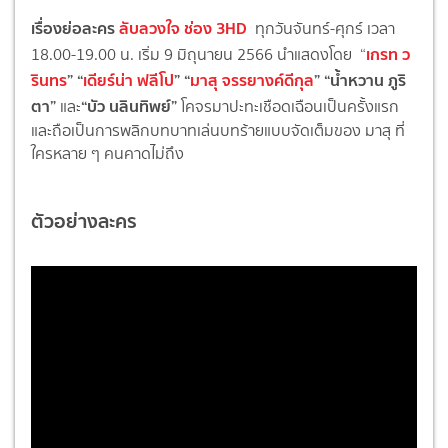
เรื่องย่อละคร
ลับลวงใจ ช่อง 3HD
ทุกวันจันทร์-ศุกร์ เวลา
เกรท ว
18.00-19.00 น. เริ่ม 9 มิถุนายน 2566 นำแสดงโดย “
รินทร
” “
เดียร์น่า ฟลีโป
” “
มาสุ จรรยางค์ดีกุล
” “น้ำหวาน ภูริ
ตา”
“บัว นลินทิพย์”
และ
โคจรมาปะทะเชือดเฉือนเป็นครั้งแรก
และถือเป็นการพลิกบทบาทเล่นบทร้ายแบบจัดเต็มของ มาสุ ที่
ใครหลาย ๆ คนคาดไม่ถึง
ตัวอย่างละคร