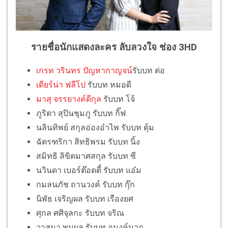
รายชื่อนักแสดงละคร ลับลวงใจ ช่อง 3HD
เกรท วรินทร ปัญหากาญจน์
รับบท ต่อ
เดียร์น่า ฟลีโป
รับบท หมอดี
มาสุ จรรยางค์ดีกุล
รับบท โจ้
ภูริตา สุปินชุมภู รับบท กิ๊ฟ
นลินทิพย์ สกุลอ่องอำไพ รับบท ตุ้ม
ฉัตรฑริกา สิทธิพรม รับบท นิ้ง
สมิทธิ ลิขิตมาศสกุล รับบท ซี
นวินดา เบอร์ต๊อดตี้ รับบท แอ๋ม
กมลนภัช ถานวงค์ รับบท กุ๊ก
นิพัธ เจริญผล รับบท เรืองยศ
ศุกล ศศิจุลกะ รับบท จริณ
วาสนา พูนผล รับบท อนงค์นาถ