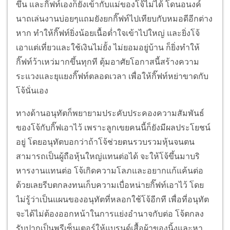
ขึ้น และกิ๊ฟท์เองก็ยังเข้ากับแม่ของโจ้ไม่ได้ โดนอนงค์
นาถเล่นงานบ่อยๆแถมยังยกกิ๊ฟท์ไปเทียบกับหมอดีอีกต่าง
หาก ทำให้กิ๊ฟท์ยิ่งน้อยเนื้อต่ำใจเข้าไปใหญ่ และยิ่งโจ้
เอาแต่เที่ยวและใช้เงินไม่ยั้ง ไม่ยอมอยู่บ้าน ก็ยิ่งทำให้
กิ๊ฟท์ว้าเหว่มากขึ้นทุกที ตุ้มอาศัยโอกาสนี้สร้างความ
ระแวงและยุแยงกิ๊ฟท์ตลอดเวลา เพื่อให้กิ๊ฟท์หย่าขาดกับ
โจ้นั่นเอง
ทางด้านอนุทัตก็พยายามประคับประคองความสัมพันธ์
ของโจ้กับกิ๊ฟเอาไว้ เพราะลูกเขยคนนี้ก็ยังมีผลประโยชน์
อยู่ โดยอนุทัตบอกว่าถ้าโจ้ช่วยตนรวบรวมหุ้นจนตน
สามารถเป็นผู้ถือหุ้นใหญ่แทนต่อได้ จะให้โจ้ขึ้นมาบริ
หารงานแทนต่อ โจ้เกิดความโลภและอยากแก้แค้นต่อ
ด้วยเลยรีบตกลงทนเก็บความเบื่อหน่ายกิ๊ฟท์เอาไว้ โดย
ไม่รู้ว่าเป็นแผนของอนุทัตที่หลอกใช้โจ้อีกที เพื่อที่อนุทัต
จะได้ไม่ต้องออกหน้าในการแย่งอำนาจกับต่อ โจ้ตกลง
รับปากเป็นพรีเซ็นเตอร์ให้แบรนด์เสื้อผ้าของนิ้งและหา