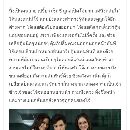
นิ้งเป็นคนสวย เปรี้ยว เซ็กซี่ ถูกสเป็คโจ้มาก แต่นิ้งกลับไม่
ได้หลงเสน่ห์โจ้ แถมยังแสดงท่าทางรู้ทันและดูถูกโจ้อีก
ต่างหาก โจ้เลยต้องรีบถอยออกมา โจ้เลยสังเกตเห็นว่าตุ้ม
แอบชอบตนอยู่ เพราะเพียงแค่เจอกันไม่กี่ครั้ง และช่วย
เหลือตุ้มนิดๆหน่อยๆ ตุ้มก็ปลื้มตนจนออกนอกหน้าทันที
โจ้เลยเปลี่ยนเป้าหมายหันมาจีบตุ้มแทนทันที และด้วย
ความที่ตุ้มเป็นคนเรียบๆไม่ค่อยมีเสน่ห์ แถมวันๆทำแต่
งานเลยไม่มีใครมาจีบ ทำให้หลงรักโจ้อย่างง่ายดาย ถึง
ขนาดที่ยอมมีความสัมพันธ์ด้วย ซึ่งหลังจากนั้น ตุ้มก็
เปลี่ยนเป็นคนละคน รักมากก็หวงมาก แสดงความเป็นเจ้า
ข้าวเจ้าของโจ้จนออกนอกหน้า ตามหึงหวง ทั้งซึ่งหน้า
และวางแผนกลั่นแกล้งสาวๆทุกคนของโจ้