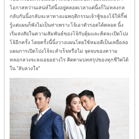
โอกาสหว่านเสน่ห์ใส่นิ้งอยู่ตลอดเวลาแต่นิ้งก็ไม่หลงกล
กลับกันนิ้งกลับจะหาทางแฉพฤติกรรมเจ้าชู้ของโจ้ให้กิ๊ฟ
รู้แต่แผนก็พังไม่เป็นท่าเพราะโจ้เอาตัวรอดได้ตลอด นิ้ง
เริ่มสงสัยในความสัมพันธ์ของโจ้กับตุ้มและคิดจะเปิดโปง
โจ้อีกครั้ง โดยครั้งนี้นิ้งวางแผนโดยใช้หมอดีเป็นเหยื่อล่อ
แผนการเปิดโปงโจ้จะสำเร็จหรือไม่ จุดจบของความ
หลอกลวงจะลงเอยอย่างไร ติดตามบทสรุปของทุกชีวิตได้
ใน “ลับลวงใจ”