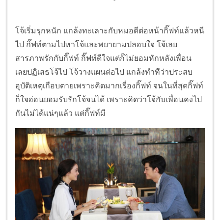
โจ้เริ่มรุกหนัก แกล้งทะเลาะกับหมอดีต่อหน้ากิ๊ฟท์แล้วหนี
ไป กิ๊ฟท์ตามไปหาโจ้และพยายามปลอบใจ โจ้เลย
สารภาพรักกับกิ๊ฟท์ กิ๊ฟท์ดีใจแต่ก็ไม่ยอมหักหลังเพื่อน
เลยปฏิเสธโจ้ไป โจ้วางแผนต่อไป แกล้งทำทีว่าประสบ
อุบัติเหตุเกือบตายเพราะคิดมากเรื่องกิ๊ฟท์ จนในที่สุดกิ๊ฟท์
ก็ใจอ่อนยอมรับรักโจ้จนได้ เพราะคิดว่าโจ้กับเพื่อนคงไป
กันไม่ได้แน่ๆแล้ว แต่กิ๊ฟท์มี