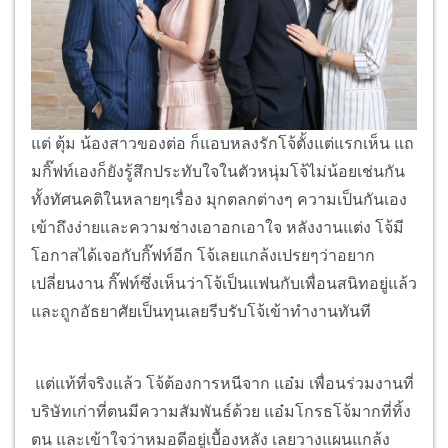
แต่ ตุ้ม น้องสาวของต่อ ก็แอบหลงรักโจ้ตั้งแต่แรกเห็น แถ
มกิ๊ฟท์เองก็ยังรู้สึกประทับใจในตัวหนุ่มโจ้ไม่น้อยเช่นกัน
ทั้งทัศนคติในหลายๆเรื่อง มุกตลกต่างๆ ความเป็นกันเอง
เข้าถึงง่ายและความช่างเอาอกเอาใจ หลังงานแต่ง โจ้มี
โอกาสได้เจอกับกิ๊ฟท์อีก โจ้เลยแกล้งเปรยๆว่าอยาก
เปลี่ยนงาน กิ๊ฟท์ซึ่งเห็นว่าโจ้เป็นแฟนกับเพื่อนสนิทอยู่แล้ว
และถูกอัธยาศัยเป็นทุนเลยรีบรับโจ้เข้าทำงานทันที
แต่แท้ที่จริงแล้ว โจ้ต้องการหนีจาก แอ๋ม เพื่อนร่วมงานที่
บริษัทเก่าที่ตนมีความสัมพันธ์ด้วย แอ๋มโกรธโจ้มากที่ทิ้ง
ตน และเข้าใจว่าหมอดีอยู่เบื้องหลัง เลยวางแผนแกล้ง