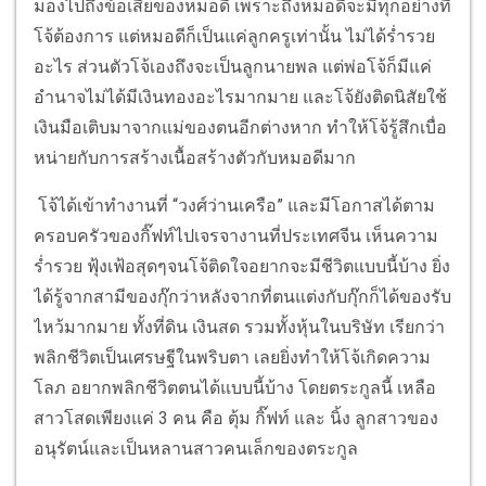
มองไปถึงข้อเสียของหมอดี เพราะถึงหมอดีจะมีทุกอย่างที่
โจ้ต้องการ แต่หมอดีก็เป็นแค่ลูกครูเท่านั้น ไม่ได้ร่ำรวย
อะไร ส่วนตัวโจ้เองถึงจะเป็นลูกนายพล แต่พ่อโจ้ก็มีแค่
อำนาจไม่ได้มีเงินทองอะไรมากมาย และโจ้ยังติดนิสัยใช้
เงินมือเติบมาจากแม่ของตนอีกต่างหาก ทำให้โจ้รู้สึกเบื่อ
หน่ายกับการสร้างเนื้อสร้างตัวกับหมอดีมาก
โจ้ได้เข้าทำงานที่ “วงศ์ว่านเครือ” และมีโอกาสได้ตาม
ครอบครัวของกิ๊ฟท์ไปเจรจางานที่ประเทศจีน เห็นความ
ร่ำรวย ฟุ้งเฟ้อสุดๆจนโจ้ติดใจอยากจะมีชีวิตแบบนี้บ้าง ยิ่ง
ได้รู้จากสามีของกุ๊กว่าหลังจากที่ตนแต่งกับกุ๊กก็ได้ของรับ
ไหว้มากมาย ทั้งที่ดิน เงินสด รวมทั้งหุ้นในบริษัท เรียกว่า
พลิกชีวิตเป็นเศรษฐีในพริบตา เลยยิ่งทำให้โจ้เกิดความ
โลภ อยากพลิกชีวิตตนได้แบบนี้บ้าง โดยตระกูลนี้ เหลือ
สาวโสดเพียงแค่ 3 คน คือ ตุ้ม กิ๊ฟท์ และ นิ้ง ลูกสาวของ
อนุรัตน์และเป็นหลานสาวคนเล็กของตระกูล