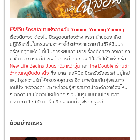
ซีรีส์จีน รักรสโอชาแห่งฉางอัน Yummy Yummy Yummy
เรื่องนี้อาจจะต้องไม่เปิดดูตอนท้องว่าง เพราะน้ำย่อยจะเกิด
ปฏิกิริยาขึ้นในกระเพาะอาหารได้อย่างง่ายดาย กับซีรีส์จีนน่า
อร่อยที่สุดแห่งปี ที่เป็นการหยิบเอานิยายเรื่องดังของ อิงเถาเกา
มาขึ้นจอ การันตีด้วยฝีมือการกำกับของ "ไป๋อวิ๋นโม่" แห่งซีรีส์
New Life Begins ป่วนรักวิวาห์ว้าวุ่น
และ
The Double เรีกยข้า
ว่าคุณหนูอันดับหนึ่ง
ที่จะมาละเลงฝีมือเปิดครัวรังสรรค์เมนูใหม่
และปรุงความรักให้ครบรสสุดบรรเจิด มาพร้อมกับคู่พระนาง
เคมีปัง "หวังอิ่งลู่" และ "หลี่อวิ๋นรุ่ย" รสชาติน่าจะดีกว่าเรื่องไหน
ๆ
ติดตามชมได้ตอนใหม่ได้ทุก ๆ วัน ในรูปแบบซับไทย เวลา
ประมาณ 17.00 น. เริ่ม 9 ตุลาคมนี้ ดูฟรีที่ทรูไอดี
ตัวอย่างละคร