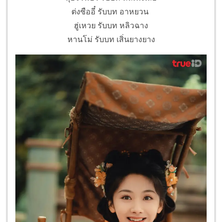
ต่งซืออี๋ รับบท อาหยวน
ฮู่เหวย รับบท หลิวฉาง
หานโม่ รับบท เสิ่นยางยาง