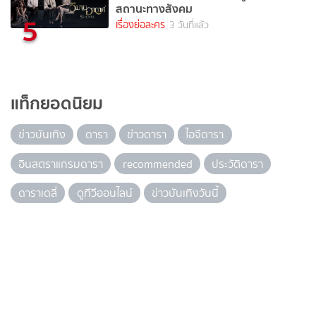
สถานะทางสังคม
5
เรื่องย่อละคร
3 วันที่แล้ว
แท็กยอดนิยม
ข่าวบันเทิง
ดารา
ข่าวดารา
ไอจีดารา
อินสตราแกรมดารา
recommended
ประวัติดารา
ดาราเดลี่
ดูทีวีออนไลน์
ข่าวบันเทิงวันนี้