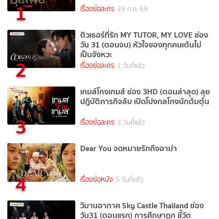
1
เรื่องย่อละคร
29 ก.ค. 69
ติวเธอร์ที่รัก MY TUTOR, MY LOVE ช่อง
วัน 31 (ตอนจบ) หัวใจของทุกคนเต้นไม่
เป็นจังหวะ
2
เรื่องย่อละคร
1 วันที่แล้ว
เกมส์โกงเกมส์ ช่อง 3HD (ตอนล่าสุด) ลุย
ปฏิบัติภารกิจลับ เปิดโปงกลโกงนักต้มตุ๋น
3
เรื่องย่อละคร
3 วันที่แล้ว
Dear You จดหมายรักถึงอาม่า
4
เรื่องย่อหนัง
5 วันที่แล้ว
วิมานอากาศ Sky Castle Thailand ช่อง
วัน31 (ตอนแรก) การศึกษาถูก ชี้วัด