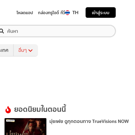
TH
เข้าสู่ระบบ
โหลดแอป
กล่องทรูไอดี ทีวี
ระเทศ
อื่นๆ
ยอดนิยมในตอนนี้
มุ่ยเฟย ดูทุกตอนทาง TrueVisions NOW