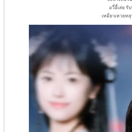
อวี๋อี้เล่ย ร
เหมียวเหวยหลุ