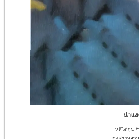
นำแส
หลี่ไต่คุน ร
ซ่งฟางหยวน ร