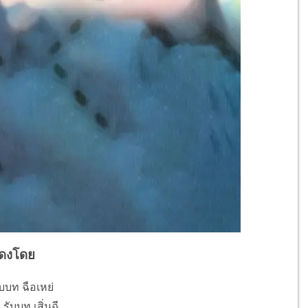
ดงโดย
ับบท ฉือเหย่
ับบท เสิ่นฉี