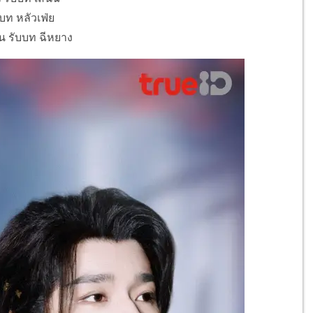
ับบท หลัวเฟ่ย
น รับบท ฉีหยาง