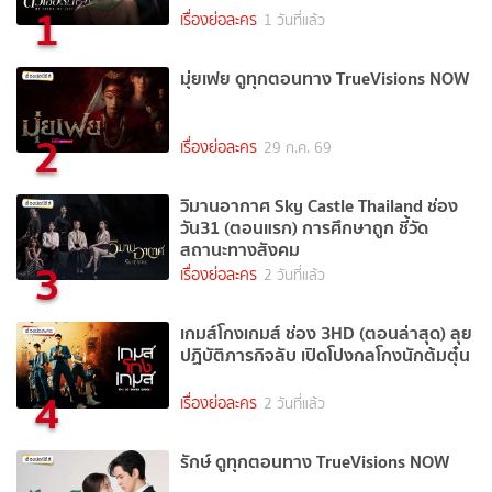
1
เรื่องย่อละคร
1 วันที่แล้ว
มุ่ยเฟย ดูทุกตอนทาง TrueVisions NOW
2
เรื่องย่อละคร
29 ก.ค. 69
วิมานอากาศ Sky Castle Thailand ช่อง
วัน31 (ตอนแรก) การศึกษาถูก ชี้วัด
สถานะทางสังคม
3
เรื่องย่อละคร
2 วันที่แล้ว
เกมส์โกงเกมส์ ช่อง 3HD (ตอนล่าสุด) ลุย
ปฏิบัติภารกิจลับ เปิดโปงกลโกงนักต้มตุ๋น
4
เรื่องย่อละคร
2 วันที่แล้ว
รักษ์ ดูทุกตอนทาง TrueVisions NOW