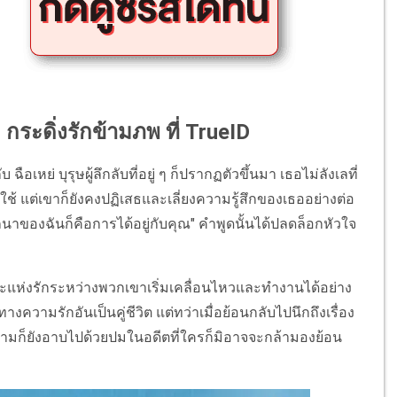
ng กระดิ่งรักข้ามภพ ที่ TrueID
ฉือเหย่ บุรุษผู้ลึกลับที่อยู่ ๆ ก็ปรากฏตัวขึ้นมา เธอไม่ลังเลที่
้ แต่เขาก็ยังคงปฏิเสธและเลี่ยงความรู้สึกของเธออย่างต่อ
นาของฉันก็คือการได้อยู่กับคุณ" คำพูดนั้นได้ปลดล็อกหัวใจ
หวะแห่งรักระหว่างพวกเขาเริ่มเคลื่อนไหวและทำงานได้อย่าง
ทางความรักอันเป็นคู่ชีวิต แต่ทว่าเมื่อย้อนกลับไปนึกถึงเรื่อง
ามก็ยังอาบไปด้วยปมในอดีตที่ใครก็มิอาจจะกล้ามองย้อน