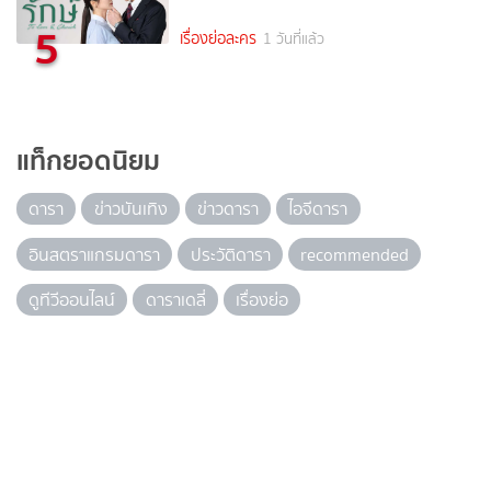
5
เรื่องย่อละคร
1 วันที่แล้ว
แท็กยอดนิยม
ดารา
ข่าวบันเทิง
ข่าวดารา
ไอจีดารา
อินสตราแกรมดารา
ประวัติดารา
recommended
ดูทีวีออนไลน์
ดาราเดลี่
เรื่องย่อ