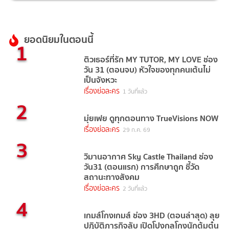
ยอดนิยมในตอนนี้
1
ติวเธอร์ที่รัก MY TUTOR, MY LOVE ช่อง
วัน 31 (ตอนจบ) หัวใจของทุกคนเต้นไม่
เป็นจังหวะ
เรื่องย่อละคร
1 วันที่แล้ว
2
มุ่ยเฟย ดูทุกตอนทาง TrueVisions NOW
เรื่องย่อละคร
29 ก.ค. 69
3
วิมานอากาศ Sky Castle Thailand ช่อง
วัน31 (ตอนแรก) การศึกษาถูก ชี้วัด
สถานะทางสังคม
เรื่องย่อละคร
2 วันที่แล้ว
4
เกมส์โกงเกมส์ ช่อง 3HD (ตอนล่าสุด) ลุย
ปฏิบัติภารกิจลับ เปิดโปงกลโกงนักต้มตุ๋น