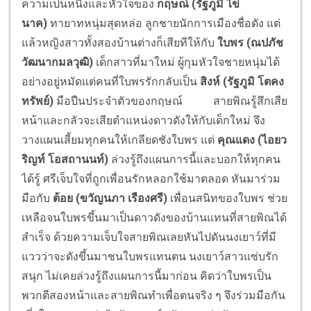
ความเป็นหนึ่งและหัวใจของ
กฤษณ์
(รัฐภูมิ ไข่
นาค)
ทายาทหนุ่มสุดหล่อ ลูกชายนักการเมืองชื่อดัง แต่
แล้วหญิงสาวทั้งสองบ้านต่างก็เสียทีให้กับ
ใบพร (ณปภัช
วัฒนากมลวุฒิ)
เด็กสาวที่มาใหม่ ผู้กุมหัวใจชายหนุ่มได้
อย่างอยู่หมัดแต่คนที่ใบพรรักกลับเป็น
สิงห์ (รัฐภูมิ โตคง
ทรัพย์)
มือปืนประจำตัวของกฤษณ์
สายพิณรู้สึกเสีย
หน้าและกลัวจะเสียตำแหน่งดาวดังให้กับเด็กใหม่ จึง
วางแผนเสี้ยมทุกคนให้เกลียดชังใบพร แต่
คุณแดง (ไอยว
ริญท์ โอสถานนท์)
ล่วงรู้ถึงแผนการนี้และบอกให้ทุกคน
ได้รู้ ศรีเจ็บใจที่ถูกเพื่อนรักหลอกใช้มาตลอด หันมาร่วม
มือกับ
ต้อย (ขวัญนภา เรืองศรี)
เพื่อนสนิทของใบพร ช่วย
เหลือจนใบพรขึ้นมาเป็นดาวดังของบ้านแทนที่สายพิณได้
สำเร็จ ด้วยความเจ็บใจสายพิณเลยหันไปดันนงเยาว์ที่มี
แววว่าจะดังขึ้นมาชนใบพรแทนตน นงเยาว์สาวแซ่บรัก
สนุก ไม่เคยล่วงรู้ถึงแผนการนี้มาก่อน คิดว่าใบพรเป็น
พวกตีสองหน้าและสายพิณทำเพื่อตนจริง ๆ จึงร่วมมือกัน