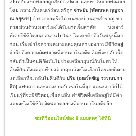
เป็นที่จับแขกพลอยถูกสั่งปิดไปด้วย และทำให้สายพิณเสีย
โฉม กลายเป็นคนเร่ร่อน ศรีถูก
จ่าพยับ (พัฒนพล กุญชร
ณ อยุธยา)
ตำรวจจอมรีดไถ่ คนของบ้านสุขสำราญ ฆ่า
ตาย ส่วนตัวนงเยาว์เองได้รับบาดเจ็บสาหัส
นงเยาว์
ที่เคยใช้ชีวิตสนุกสนานไปวัน ๆ ไม่เคยคิดถึงวันพรุ่งนี้มา
ก่อน เริ่มเข้าใจความหมายและคุณค่าของการมีชีวิตอยู่
สำนึกถึงความผิดพลาดที่ผ่านมาในอดีต คิดที่จะกลับเนื้อ
กลับตัวเป็นคนดี จึงหันไปช่วยเหลือกฤษณ์กับใบพรให้
คืนดีกัน ถึงแม้สุดท้ายแล้วกฤษณ์จะไม่เลือกใครเลยก็ตาม
แต่เลือกที่จะกลับไปคืนดีกับ
ปริม (ฌอร์ลชัญ วรรณปกา
สิต)
แฟนเก่า และแต่งงานกับเธอในที่สุด แต่นงเยาว์ก็ได้
เรียนรู้ที่จะมีชีวิตอยู่เพื่อคนอื่น ทำชีวิตที่เหลืออยู่ให้มีค่า
และจะไม่ใช้ชีวิตผิดพลาดอย่างที่ผ่านมาในอดีตอีก
ชมทีวีออนไลน์ช่อง 8 แบบสดๆ ได้ที่นี่