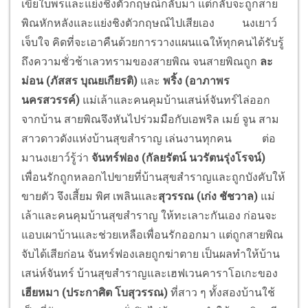
เขี่ยใบพรและแย่งชิงตัวกฤษณ์กลับมา แต่กลับจะถูกสาย
พิณหักหลังและแย่งชิงตัวกฤษณ์ไปเสียเอง
นงเยาว์
เจ็บใจ คิดที่จะเอาคืนด้วยการวางแผนแฉให้ทุกคนได้รับรู้
ถึงความชั่วช้าเลวทรามของสายพิณ จนสายพิณถูก
ละ
ม่อน (ภัสสร บุณยเกียรติ)
และ
พริ้ง (อาภาพร
นครสวรรค์)
แม่เล้าและคนคุมบ้านเสน่ห์จันทร์ไล่ออก
จากบ้าน สายพิณจึงหันไปร่วมมือกับเอพริล เมย์ จูน สาม
สาวดาวดังแห่งบ้านสุขสำราญ เล่นงานทุกคน
ต่อ
มานงเยาว์รู้ว่า
จันทร์ฟอง (กัลยรัตน์ นวรัตนรุ่งโรจน์)
เพื่อนรักถูกหลอกไปขายที่บ้านสุขสำราญและถูกบังคับให้
ขายตัว จึงเสี้ยม พิศ เพลินและ
สุวรรณ (เก่ง ชัชวาล)
แม่
เล้าและคนคุมบ้านสุขสำราญ ให้ทะเลาะกันเอง ก่อนจะ
แอบเผาบ้านและช่วยเหลือเพื่อนรักออกมา แต่ถูกสายพิณ
จับได้เสียก่อน จันทร์ฟองเลยถูกฆ่าตาย เป็นผลทำให้บ้าน
เสน่ห์จันทร์ บ้านสุขสำราญและเฮฟเวนคาราโอเกะของ
เฮียหมา (ประกาศิต โบสุวรรณ)
ที่สาว ๆ ทั้งสองบ้านใช้