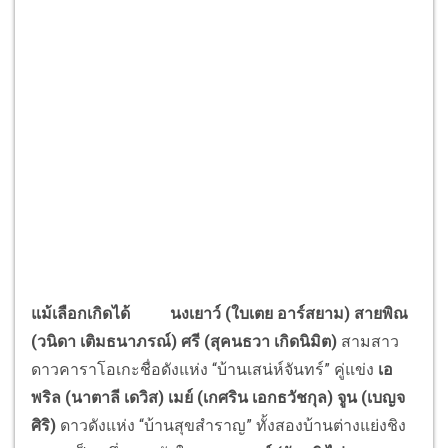
แม้เลือกเกิดได้
นงเยาว์ (ใบเตย อาร์สยาม) สายพิณ
(วนิดา เติมธนาภรณ์) ศรี (สุคนธวา เกิดนิมิต)
สามสาว
ดาวคาราโอเกะชื่อดังแห่ง “บ้านเสน่ห์จันทร์” คู่แข่ง
เอ
พริล (นาตาลี เดวิส) เมย์ (เกศริน เอกธวัชกุล) จูน
(เบญจ
ศิริ)
ดาวดังแห่ง “บ้านสุขสำราญ” ทั้งสองบ้านต่างแย่งชิง