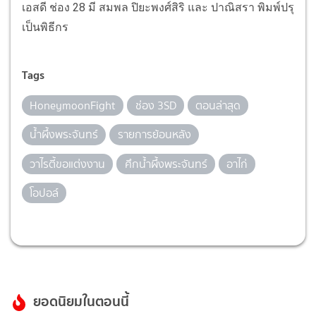
เอสดี ช่อง 28 มี สมพล ปิยะพงศ์สิริ และ ปาณิสรา พิมพ์ปรุ
เป็นพิธีกร
Tags
HoneymoonFight
ช่อง 3SD
ตอนล่าสุด
น้ำผึ้งพระจันทร์
รายการย้อนหลัง
วาไรตี้ขอแต่งงาน
ศึกน้ำผึ้งพระจันทร์
อาไก่
โอปอล์
ยอดนิยมในตอนนี้