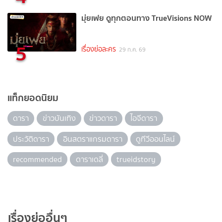
มุ่ยเฟย ดูทุกตอนทาง TrueVisions NOW
5
เรื่องย่อละคร
29 ก.ค. 69
แท็กยอดนิยม
ดารา
ข่าวบันเทิง
ข่าวดารา
ไอจีดารา
ประวัติดารา
อินสตราแกรมดารา
ดูทีวีออนไลน์
recommended
ดาราเดลี่
trueidstory
เรื่องย่ออื่นๆ