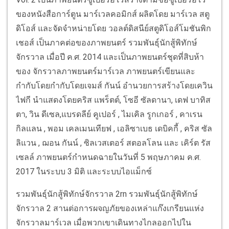
ของหนังสือการ์ตูน มาร์เวลคอมิกส์ ผลิตโดย มาร์เวล สตู
ดิโอส์ และจัดจำหน่ายโดย วอลต์ดิสนีย์สตูดิโอส์โมชันพิก
เชอส์ เป็นภาคต่อของภาพยนตร์ รวมพันธุ์นักสู้พิทักษ์
จักรวาล เมื่อปี ค.ศ. 2014 และเป็นภาพยนตร์ชุดที่สิบห้า
ของ จักรวาลภาพยนตร์มาร์เวล ภาพยนตร์เขียนและ
กำกับโดยกำกับโดยเจมส์ กันน์ อำนวยการสร้างโดยเควิน
ไฟกี นำแสดงโดยคริส แพร็ตต์, โซอี ซัลดานา, เดฟ บาทิส
ตา, วิน ดีเซล,แบรดลีย์ คูเปอร์ , ไมเคิล รูกเกอร์ , คาเรน
กิลแลน , พอม เคลเมนเทียฟ , เอลิซาเบธ เดบิคกี้ , คริส ซัล
ลิแวน , ฌอน กันน์ , ซิลเวสเตอร์ สตอลโลน และ เคิร์ต รัส
เซลล์ ภาพยนตร์กำหนดฉายในวันที่ 5 พฤษภาคม ค.ศ.
2017 ในระบบ 3 มิติ และระบบไอแม็กซ์
รวมพันธุ์นักสู้พิทักษ์จักรวาล 2rn รวมพันธุ์นักสู้พิทักษ์
จักรวาล 2 สานต่อการผจญภัยของเหล่าแก๊งเกรียนแห่ง
จักรวาลมาร์เวล เมื่อพวกเขาเดินทางไกลออกไปใน