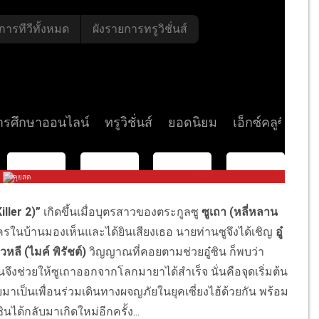
iller
2)”
เกิดขึ้นเมื่อ
บุตรสาวของตระกู
ลซู
ซูเถา (หลี่หลาน
ครในบ้านมองเห็นและได้ยิ
นเสียงเธอ นายท่านซูจึงได้เชิญ
อู๋
วหลี (ไมค์ พิรัชต์)
วิญญาณที่คอยตามช่วยอู๋ซิน ก็พบว่า
นจึงช่วยให้ซู
เถาออกจากโลกมายาได้สำเร็จ นั่นคือจุดเริ่มต้น
ยมาเป็นเพื่อนร่
วมเดินทางผจญภัยในยุคเซี่ยงไฮ้
ด้วยกัน พร้อม
ิ
นได้กลับมาเกิดใหม่อีกครั้ง...