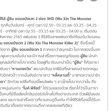
อซีรีส์ อู๋ซิน จอมขมังเวท 2 ช่อง 3HD
(
Wu Xin The Monster
)
ทุกคืนวันจันทร์ - ศุกร์ เวลา 02.50 - 03.15 และ 03.25 - 04.25
าร์ - อาทิตย์ เวลา 02.55 - 03.15 และ 03.25 - 04.00 น. เริ่มตอน
สิงหาคม 2565
แฟนช่อง 3 ซีรีส์จีนสายแฟนตาซีเตรียมนับวั
นรอชม
๋ซิน จอมขมังเวท 2 (
Wu Xin The Monster Killer 2)”
ซึ่งเรื่องนี้
อู๋ซิน จอมขมังเวท 1
ต่อจาก
ภาคแรกว่าสนุกแล้ว ในภาคสองนี้บอก
อู๋ซิน
่มพู
นความเข้มข้น และมีการเล่าเรื่องการผจญภัยของ
นักล่า
“อู๋ซิน”
ยุคสมัยที่ต่างไปจากเดิม โดยผู้ที่มารับบทนำเป็น
ก็คือดารา
“หานตงจวิน”
อยันเงา
พระเอกจีนมากฝีมือที่หลายคนต่
างตกหลุม
“หลี่หลานตี๋”
หัวปักหัวปำ จากนั้นยังมีดาราสาว
มาสาดความน่ารัก
ูเถา”
อีกด้วย แต่สิ่งที่เซอร์ไพรส์แฟน ๆ ชาวไทยไปมากกว่านั้น คือ
“ไมค์ พิรัชต์”
ราหนุ่มคนเก่ง
ได้ร่วมแสดงด้วย เรียกได้ว่าเป็นดารา
่
งคนที่มีชื่อเสียงโกอินเตอร์ดั
งไกลไปถึงต่างประเทศ ด้วยฝีมือของ
แสดง และการเล่าเรื่องราวที่ชวนคนดู
ตื่นเต้น ทำให้ซีรีส์เรื่องนี้ได้รั
บก
ับดีมาตั้งแต่
ภาคแรกจนถึงภาคสองเลยทีเดียว