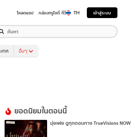
TH
เข้าสู่ระบบ
โหลดแอป
กล่องทรูไอดี ทีวี
ระเทศ
อื่นๆ
ยอดนิยมในตอนนี้
มุ่ยเฟย ดูทุกตอนทาง TrueVisions NOW