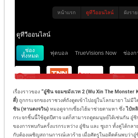
เรื่องราวของ
“อู๋ซิน จอมขมังเวท 2 (
Wu Xin The Monster K
ตี๋)
ถูกกระจกของราชวงศ์ถังดูดเข้
าไปอยู่ในโลกมายา ไม่มีใ
ซิน (หานตงจวิน)
หมอดูจากเซี่ยงไฮ้มาช่วยตามหา ซึ่ง
ไป๋หลิ
กระจกชิ้นนี้ใช้ดูดปีศาจ แต่ก็สามารถดูดมนุษย์ได้เช่นกัน อู๋ซิ
ของการพบกั
นครั้งแรกระหว่าง อู๋ซิน และ ซูเถา ทั้งคู่ได้กลา
กับต้องเผชิญสถานการณ์
เลวร้าย เมื่อศัตรูในอดีตค้นพบว่าอู๋ซ