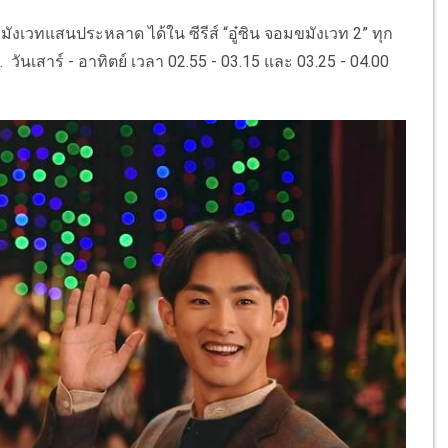
ังเวทแสนประหลาด ได้ใน ซีรีส์ “อู๋ซิน จอมขมังเวท 2” ทุก
. วันเสาร์ - อาทิตย์ เวลา 02.55 - 03.15 และ 03.25 - 04.00