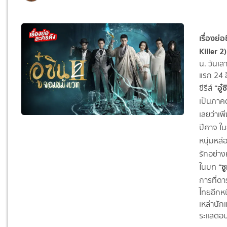
เรื่องย่
Killer
2
น. วันเส
แรก 24 
“อู
ซีรีส์
เป็นภาค
เลยว่าเพิ
ปีศาจ ใน
หนุ่มหล่
รักอย่าง
“ซ
ในบท
การที่ดา
ไทยอีกหนึ
เหล่านัก
ระแสตอบร