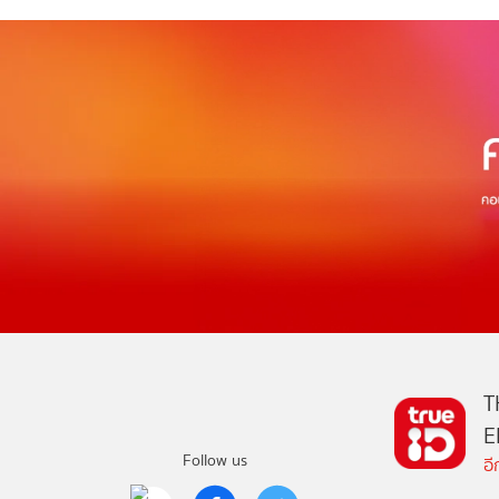
T
E
Follow us
อ