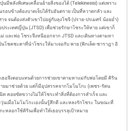
พลังพิเศษเคลื่อนย้ายสิ่งของได้ (Telekinesisi) แต่เพราะ
รอบข้างต้องบาดเจ็บได้รับอันตราย เป็นที่หวาดกลัว และ
าจ จนต้องส่งตัวเขาไปอยู่กับลุงโซจิ (ปราย-ปรเมศร์ น้อยอ่ำ)
เทศญี่ปุ่น (JTSD) เพื่อช่วยรักษาโซระให้หาย แต่เขาก็
งแม่ และพ่อ โซระจึงหนีออกจาก JTSD และเดินทางตามหา
าจเป็นโชคชะตาที่นำโซระให้มาเจอกับ พาย (พิกเล็ต-ชาราฎา อิ
รู้ เธอจึงตอบแทนด้วยการช่วยเขาตามหาแม่กับพ่อโดยมี คิริน
องพายมาช่วยด้วย แต่ก็มีอุปสรรคจากโมโมโกะ (เพชร-รัตน
ตีสนิท คอยขัดขวางไม่ให้โซระทำสิ่งที่ต้องการสำเร็จ และ
วุ่นเมื่อโมโมโกะเองนั้นรู้สึกดี และหลงรักโซระ ในขณะที่
กะหลอกใช้คิรินเพื่อทำให้เธอบรรลุเป้าหมาย