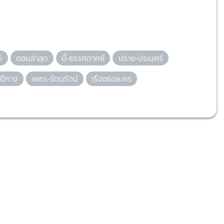
5
ตอนล่าสุด
บี้-ธรรศภาคย์
ปราย-ปรเมศร์
ยปีศาจ
เพชร-รัตนรัตน์
เรื่องย่อละคร