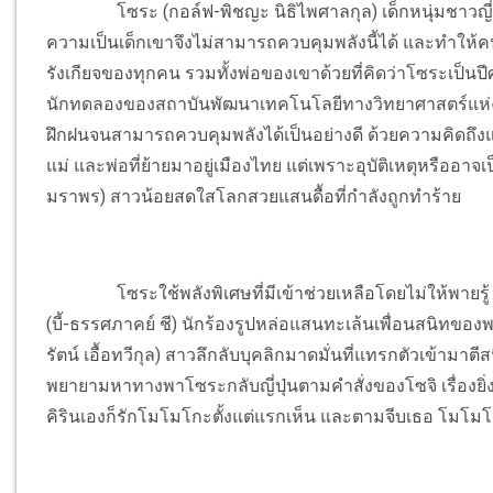
โซระ (กอล์ฟ-พิชญะ นิธิไพศาลกุล) เด็กหนุ่มชาวญี่ปุ่นมี
ความเป็นเด็กเขาจึงไม่สามารถควบคุมพลังนี้ได้ และทำให้คน
รังเกียจของทุกคน รวมทั้งพ่อของเขาด้วยที่คิดว่าโซระเป็นปีศ
นักทดลองของสถาบันพัฒนาเทคโนโลยีทางวิทยาศาสตร์แห่งประ
ฝึกฝนจนสามารถควบคุมพลังได้เป็นอย่างดี ด้วยความคิดถึ
แม่ และพ่อที่ย้ายมาอยู่เมืองไทย แต่เพราะอุบัติเหตุหรืออ
มราพร) สาวน้อยสดใสโลกสวยแสนดื้อที่กำลังถูกทำร้าย
โซระใช้พลังพิเศษที่มีเข้าช่วยเหลือโดยไม่ให้พาย
(บี้-ธรรศภาคย์ ชี) นักร้องรูปหล่อแสนทะเล้นเพื่อนสนิทข
รัตน์ เอื้อทวีกุล) สาวลึกลับบุคลิกมาดมั่นที่แทรกตัวเข้ามา
พยายามหาทางพาโซระกลับญี่ปุ่นตามคำสั่งของโซจิ เรื่องยิ่ง
คิรินเองก็รักโมโมโกะตั้งแต่แรกเห็น และตามจีบเธอ โมโมโ