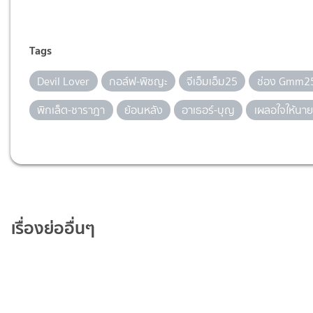
Tags
Devil Lover
กอล์ฟ-พิชญะ
จีเอ็มเอ็ม25
ช่อง Gmm2
พิกเล็ต-ชาราฎา
ย้อนหลัง
อาเธอร์-บุญ
เผลอใจให้นา
เรื่องย่ออื่นๆ