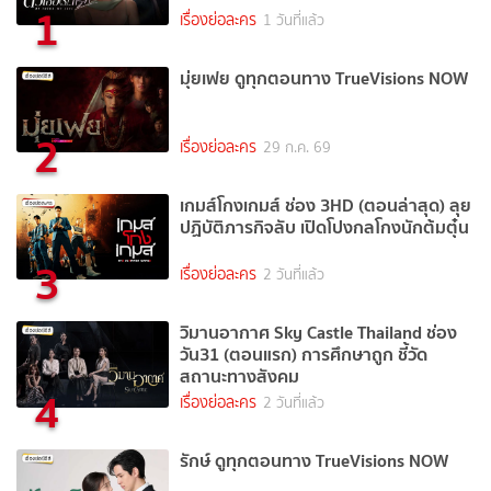
1
เรื่องย่อละคร
1 วันที่แล้ว
มุ่ยเฟย ดูทุกตอนทาง TrueVisions NOW
2
เรื่องย่อละคร
29 ก.ค. 69
เกมส์โกงเกมส์ ช่อง 3HD (ตอนล่าสุด) ลุย
ปฏิบัติภารกิจลับ เปิดโปงกลโกงนักต้มตุ๋น
3
เรื่องย่อละคร
2 วันที่แล้ว
วิมานอากาศ Sky Castle Thailand ช่อง
วัน31 (ตอนแรก) การศึกษาถูก ชี้วัด
สถานะทางสังคม
4
เรื่องย่อละคร
2 วันที่แล้ว
รักษ์ ดูทุกตอนทาง TrueVisions NOW