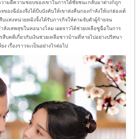
แต่ความดีความชอบของเขาในการได้ชัยชนะกลับมาต่างก็ถูก
ของฉีอ๋องจึงได้บีบบังคับให้เขาส่งคืนกองกำลังให้แก่ฮ่องเต้
บแห่งหน่วยหมิงจิ้งได้รับภารกิจให้ตามจับตัวผู้ร้ายจน
ี่กำลังเสพสุขในหอนางโลม เผยจาวได้ช่วยเหลือซูฉือในการ
รสืบคดีเกี่ยวกับเงินช่วยเหลือชาวบ้านที่หายไปอย่างปริศนา
ลียง เรื่องราวจะเป็นอย่างไรต่อไป