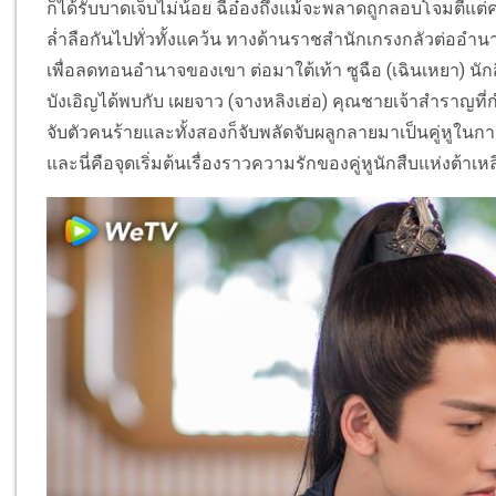
ก็ได้รับบาดเจ็บไม่น้อย ฉีอ๋องถึงแม้จะพลาดถูกลอบโจมตี
ล่ำลือกันไปทั่วทั้งแคว้น ทางด้านราชสำนักเกรงกลัวต่ออำนาจ
เพื่อลดทอนอำนาจของเขา ต่อมาใต้เท้า ซูฉือ (เฉินเหยา) นักสื
บังเอิญได้พบกับ เผยจาว (จางหลิงเฮ่อ) คุณชายเจ้าสำราญท
จับตัวคนร้ายและทั้งสองก็จับพลัดจับผลูกลายมาเป็นคู่หูในกา
และนี่คือจุดเริ่มต้นเรื่องราวความรักของคู่หูนักสืบแห่งต้าเห