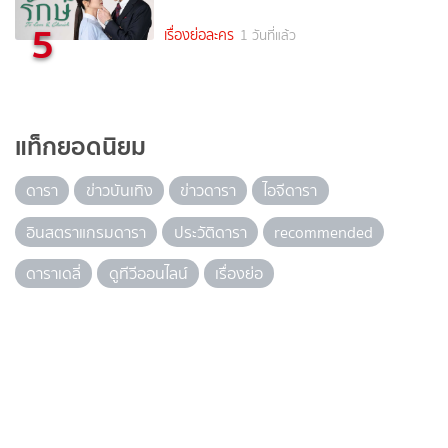
5
เรื่องย่อละคร
1 วันที่แล้ว
แท็กยอดนิยม
ดารา
ข่าวบันเทิง
ข่าวดารา
ไอจีดารา
อินสตราแกรมดารา
ประวัติดารา
recommended
ดาราเดลี่
ดูทีวีออนไลน์
เรื่องย่อ