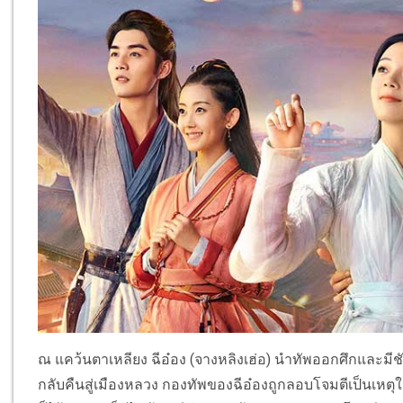
ณ แคว้นตาเหลียง ฉีอ๋อง (จางหลิงเฮ่อ) นำทัพออกศึกและมี
กลับคืนสู่เมืองหลวง กองทัพของฉีอ๋องถูกลอบโจมตีเป็นเหตุ