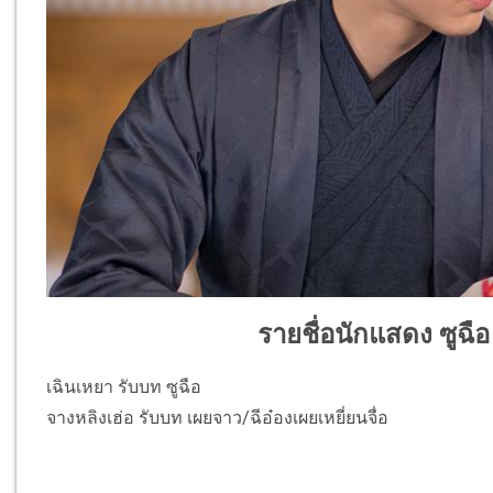
รายชื่อนักแสดง ซูฉือ
เฉินเหยา รับบท ซูฉือ
จางหลิงเฮ่อ รับบท เผยจาว/ฉีอ๋องเผยเหยี่ยนจื่อ