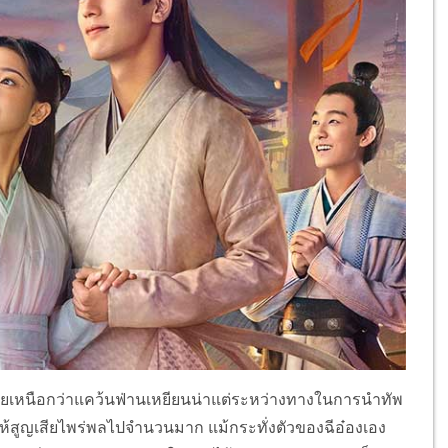
ชัยเหนือกว่าแคว้นฟ่านเหยียนน่าแต่ระหว่างทางในการนำทัพ
ให้สูญเสียไพร่พลไปจำนวนมาก แม้กระทั่งตัวของฉีอ๋องเอง