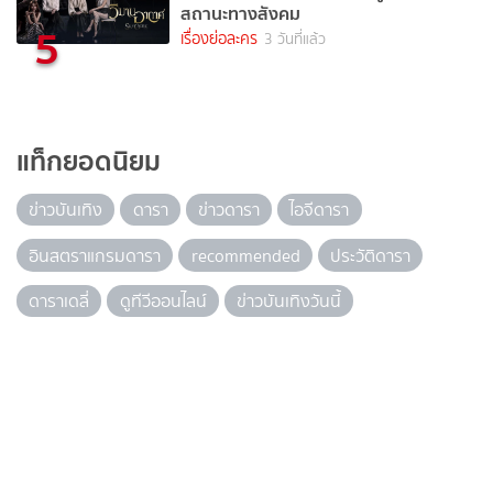
สถานะทางสังคม
5
เรื่องย่อละคร
3 วันที่แล้ว
แท็กยอดนิยม
ข่าวบันเทิง
ดารา
ข่าวดารา
ไอจีดารา
อินสตราแกรมดารา
recommended
ประวัติดารา
ดาราเดลี่
ดูทีวีออนไลน์
ข่าวบันเทิงวันนี้