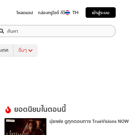
TH
เข้าสู่ระบบ
โหลดแอป
กล่องทรูไอดี ทีวี
ระเทศ
อื่นๆ
ยอดนิยมในตอนนี้
มุ่ยเฟย ดูทุกตอนทาง TrueVisions NOW