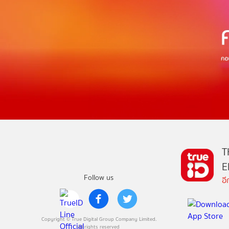
T
E
Follow us
อ
Copyright © True Digital Group Company Limited.
All rights reserved