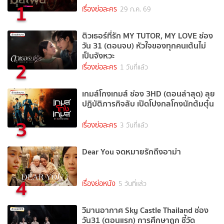
1
เรื่องย่อละคร
29 ก.ค. 69
ติวเธอร์ที่รัก MY TUTOR, MY LOVE ช่อง
วัน 31 (ตอนจบ) หัวใจของทุกคนเต้นไม่
เป็นจังหวะ
2
เรื่องย่อละคร
1 วันที่แล้ว
เกมส์โกงเกมส์ ช่อง 3HD (ตอนล่าสุด) ลุย
ปฏิบัติภารกิจลับ เปิดโปงกลโกงนักต้มตุ๋น
3
เรื่องย่อละคร
3 วันที่แล้ว
Dear You จดหมายรักถึงอาม่า
4
เรื่องย่อหนัง
5 วันที่แล้ว
วิมานอากาศ Sky Castle Thailand ช่อง
วัน31 (ตอนแรก) การศึกษาถูก ชี้วัด